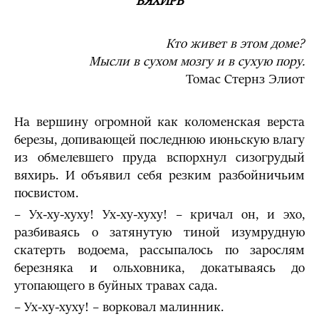
ВЯХИРЬ
Кто живет в этом доме?
Мысли в сухом мозгу и в сухую пору.
Томас Стернз Элиот
На вершину огромной как коломенская верста
березы, допивающей последнюю июньскую влагу
из обмелевшего пруда вспорхнул сизогрудый
вяхирь. И объявил себя резким разбойничьим
посвистом.
– Ух-ху-хуху! Ух-ху-хуху! – кричал он, и эхо,
разбиваясь о затянутую тиной изумрудную
скатерть водоема, рассыпалось по зарослям
березняка и ольховника, докатываясь до
утопающего в буйных травах сада.
– Ух-ху-хуху! – ворковал малинник.