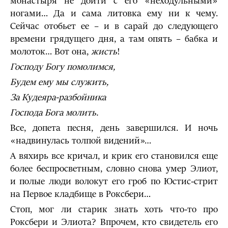
монастыря не дойти с его «неходульными»
ногами… Да и сама литовка ему ни к чему.
Сейчас отобьет ее – и в сарай до следующего
времени грядущего дня, а там опять – бабка и
молоток… Вот она,
жисть
!
Господу Богу помолимся,
Будем ему мы служить,
За Кудеяра-разбойника
Господа Бога молить.
Все, допета песня, день завершился. И ночь
«надвинулась толпой видений»…
А вяхирь все кричал, и крик его становился еще
более беспросветным, словно снова умер Элиот,
и полые люди волокут его гроб по Юстис-стрит
на Первое кладбище в Роксбери…
Стоп, мог ли старик знать хоть что-то про
Роксбери и Элиота? Впрочем, кто свидетель его