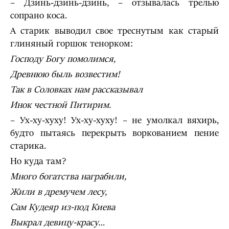
– Дзинь-дзинь-дзинь, – отзывалась трелью
сопрано коса.
А старик выводил свое треснутым как старый
глиняный горшок тенорком:
Господу Богу помолимся,
Древнюю быль возвестим!
Так в Соловках нам рассказывал
Инок честной Питирим.
– Ух-ху-хуху! Ух-ху-хуху! – не умолкал вяхирь,
будто пытаясь перекрыть воркованием пение
старика.
Но куда там?
Много богатства награбили,
Жили в дремучем лесу,
Сам Кудеяр из-под Киева
Выкрал девицу-красу
…