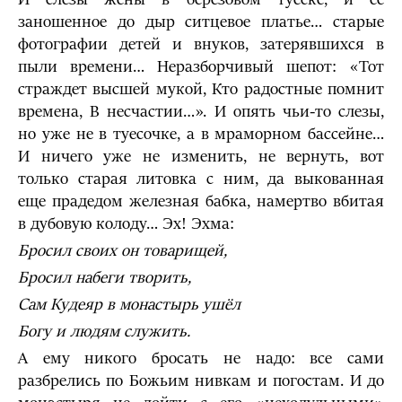
заношенное до дыр ситцевое платье… старые
фотографии детей и внуков, затерявшихся в
пыли времени… Неразборчивый шепот: «Тот
страждет высшей мукой, Кто радостные помнит
времена, В несчастии…». И опять чьи-то слезы,
но уже не в туесочке, а в мраморном бассейне…
И ничего уже не изменить, не вернуть, вот
только старая литовка с ним, да выкованная
еще прадедом железная бабка, намертво вбитая
в дубовую колоду… Эх! Эхма:
Бросил своих он товарищей,
Бросил набеги творить,
Сам Кудеяр в монастырь ушёл
Богу и людям служить.
А ему никого бросать не надо: все сами
разбрелись по Божьим нивкам и погостам. И до