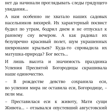
нет да начинали проглядывать следы грядущего
увядания…
А нам особенно не хватало наших садовых
насельников вяхирей. Их характерный посвист
будил по утрам, бодрил днем и не отпускал к
раннему сну вечером. А как радовал их
безупречно красивый полет, шум украшенных
шевронами крыльев? Куда-то спровадила их
матушка-природа? Бог весть…
И лишь высота и значимость праздника
Успения Пресвятой Богородицы скрашивала
наше одиночество.
– В рождестве девство сохранила еси,
во успении мира не оставила еси, Богородице, –
пели мы.
– Преставилася еси к животу, Мати сущи
Живота… – отзывался опустевший августовский