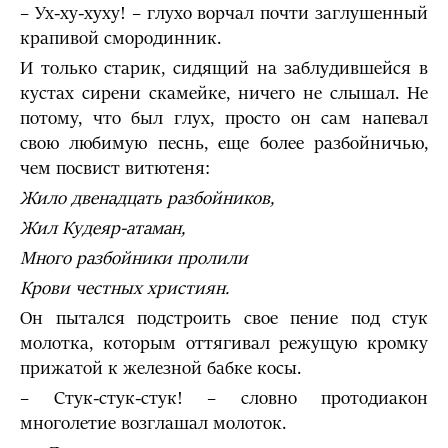
– Ух-ху-хуху! – глухо ворчал почти заглушенный
крапивой смородинник.
И только старик, сидящий на заблудившейся в
кустах сирени скамейке, ничего не слышал. Не
потому, что был глух, просто он сам напевал
свою любимую песнь, еще более разбойничью,
чем посвист витютеня:
Жило двенадцать разбойников,
Жил Кудеяр-атаман,
Много разбойники пролили
Крови честных християн.
Он пытался подстроить свое пение под стук
молотка, которым оттягивал режущую кромку
прижатой к железной бабке косы.
– Стук-стук-стук! – словно протодиакон
многолетие возглашал молоток.