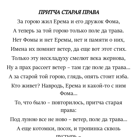
ПРИТЧА СТАРАЯ ПРАВА
За горою жил Ерема и его дружок Фома,
А теперь за той горою только поле да трава.
Нет Фомы и нет Еремы, нет и памяти о них,
Имена их помнит ветер, да еще вот этот стих.
Только эту нескладуху смелют века жернова,
Ну а прах рассеет ветер – там где поле да трава…
А за старой той горою, глядь, опять стоит изба.
Кто живет? Навродь, Ерема и какой-то с ним
Фома…
То, что было – повторилось, притча старая
права:
Под луною все не ново – ветер, поле да трава…
А еще котомки, посох, и тропинка сквозь
пустырь –