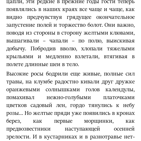
цапли, эти редкие в прежние годы гости теперь
появлялись в наших краях все чаще и чаще, как
видно предчувствуя грядущее окончательное
запустение полей и торжество болот. Они важно,
поводя из стороны в сторону желтыми клювами,
вышагивали – чапали – по полю, выискивая
добычу. Побродив вволю, хлопали тяжелыми
крыльями и медленно взлетали, втягивая в
полете длинные шеи в тело.
Высокие росы бодрили еще живые, полные сил
травы, на клумбе радостно кивали друг дружке
оранжевыми солнышками голов календулы,
помахивал нежно-голубыми платочками
цветков садовый лен, гордо тянулись к небу
розы… Но желтые пряди уже появились в кронах
берез, как первые морщинки, как
предвозвестники наступающей осенней
зрелости. И в кустарниках и в разнотравье нет-