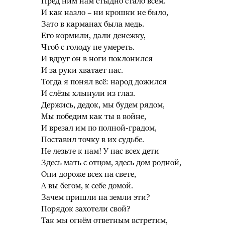
Пред ним нам стыдно стало всем.
И как назло – ни крошки не было,
Зато в карманах была медь.
Его кормили, дали денежку,
Чтоб с голоду не умереть.
И вдруг он в ноги поклонился
И за руки хватает нас.
Тогда я понял всё: народ дожился
И слёзы хлынули из глаз.
Держись, дедок, мы будем рядом,
Мы победим как ты в войне,
И врезал им по полной-градом,
Поставил точку в их судьбе.
Не лезьте к нам! У нас всех дети
Здесь мать с отцом, здесь дом родной,
Они дороже всех на свете,
А вы бегом, к себе домой.
Зачем пришли на земли эти?
Порядок захотели свой?
Так мы огнём ответным встретим,