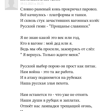
19.11.2021 в 16:25
Словно раненый конь прокричал паровоз.
Всё качнулось - платформы и танки.
И сквозь стук зачастивших вагонных колёс
Русский гимн - "Прощанье славянки."
Я не знаю какой это век или год,
Кто в вагоне : мой дед или я.
Ведь мы оба просили, зажмурясь от слёз:
" Я вернусь. Только ждите меня."
Русский выбор порою он прост как пятак.
Нам война - это та же работа.
И в атаку поднимется на рубежах
Наша русская злая пехота.
Нам останется то - что уже не отнять
Наши души в рубцах и заплатах.
Отпоёт нас лампадки трещащий огонь,