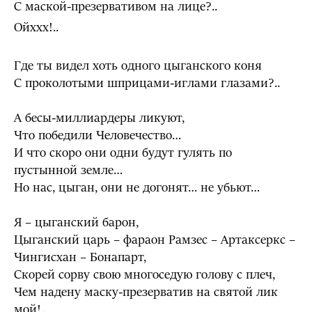
С маской-презервативом на лице?..
Ойххх!..
Где ты видел хоть одного цыганского коня
С проколотыми шприцами-иглами глазами?..
А бесы-миллиардеры ликуют,
Что победили Человечество…
И что скоро они одни будут гулять по
пустынной земле…
Но нас, цыган, они не догонят… не убьют…
Я – цыганский барон,
Цыганский царь – фараон Рамзес – Артаксеркс –
Чингисхан – Бонапарт,
Скорей сорву свою многоседую голову с плеч,
Чем надену маску-презерватив на святой лик
мой!..