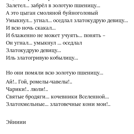
Залетел… забрёл в золотую пшеницу…
А это цыган смоляной буйноголовый
Умыкнул… угнал… оседлал златокудрую девицу…
И всю ночь скакал…
И блаженно не может учуять… понять –
Он угнал… умыкнул … оседлал
Златокудрую девицу…
Иль златогривую кобылицу…
Но они помяли всю золотую пшеницу…
Ай!.. Гой, ромелы-чавелы!..
Чарики!.. люли!..
Святые бродяги… кочевники Вселенной…
Златохмельные… златовечные кони мои!..
Эйииии