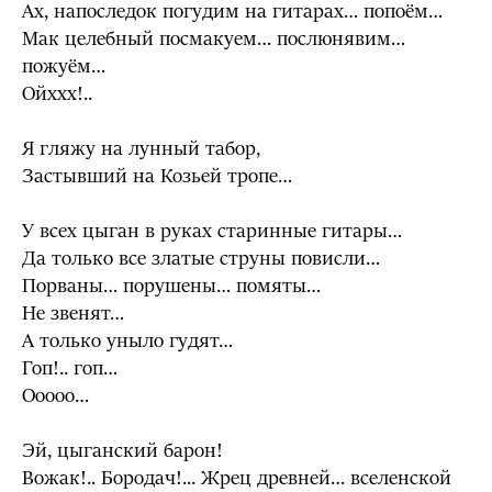
Ах, напоследок погудим на гитарах… попоём…
Мак целебный посмакуем… послюнявим…
пожуём…
Ойххх!..
Я гляжу на лунный табор,
Застывший на Козьей тропе…
У всех цыган в руках старинные гитары…
Да только все златые струны повисли…
Порваны… порушены… помяты…
Не звенят…
А только уныло гудят…
Гоп!.. гоп…
Ооооо…
Эй, цыганский барон!
Вожак!.. Бородач!... Жрец древней… вселенской