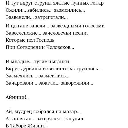
И тут вдруг струны златые лунных гитар
Ожили… забились… зазмеились…
Зазвенели… затрепетали…
И цыгане запели… зазвёздными голосами
Завселенские… зачеловечьи песни,
Которые пел Господь
При Сотворении Человеков…
И младые… тугие цыганки
Вкруг дервиша извилисто заструились…
Засмеялись… зазмеились…
Зачаровали… зажгли… заворожили…
Айииии!..
Ай, мудрец собрался на мазар…
А заплясал… затерялся… загулял
В Таборе Жизни…