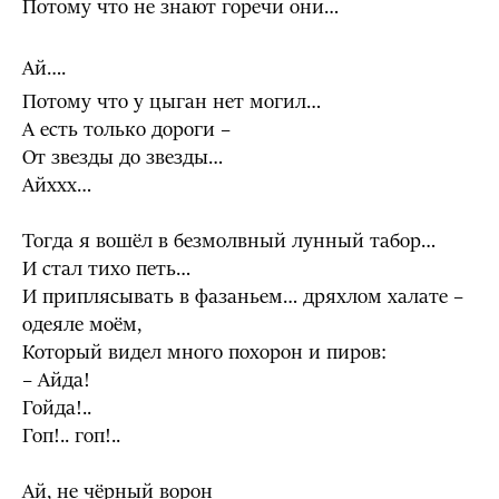
Потому что не знают горечи они…
Ай….
Потому что у цыган нет могил…
А есть только дороги –
От звезды до звезды…
Айххх…
Тогда я вошёл в безмолвный лунный табор…
И стал тихо петь…
И приплясывать в фазаньем… дряхлом халате –
одеяле моём,
Который видел много похорон и пиров:
– Айда!
Гойда!..
Гоп!.. гоп!..
Ай, не чёрный ворон