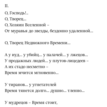
II.
О, Господь!..
О, Творец...
О, Хозяин Вселенной –
От муравья до звезды, бездонно удаленной…
О, Творец Недвижного Времени…
А у иуд… у убийц… у палачей… у лжецов…
У продажных людей… у плутов-лицедеев –
А их стадо несметно –
Время мчится мгновенно…
У тиранов… у угнетателей
Время тянется долго… душно… тленно…
У мудрецов – Время стоит,