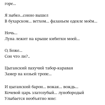
горе…
Я зыбко…сонно вышел
В бухарском… ветхом… фазаньем одеяле моём…
Ночь…
Луна лежит на крыше кибитки моей…
О, Боже…
Сон что ли?..
Цыганский пахучий табор-караван
Замер на козьей тропе…
И цыганский барон… вожак… вождь…
Кочевой царь златозубый… лунобородый
Улыбается необъятно мне: