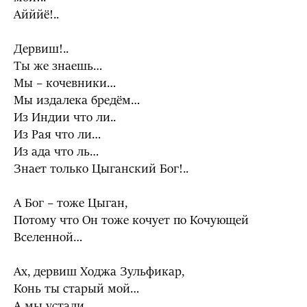
Айййё!..
Дервиш!..
Ты же знаешь…
Мы – кочевники…
Мы издалека бредём…
Из Индии что ли..
Из Рая что ли…
Из ада что ль…
Знает только Цыганский Бог!..
А Бог – тоже Цыган,
Потому что Он тоже кочует по Кочующей
Вселенной…
Ах, дервиш Ходжа Зульфикар,
Конь ты старый мой…
А мы устали…