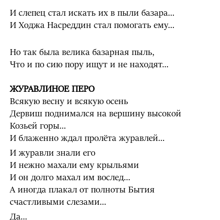
И слепец стал искать их в пыли базара…
И Ходжа Насреддин стал помогать ему…
Но так была велика базарная пыль,
Что и по сию пору ищут и не находят…
ЖУРАВЛИНОЕ ПЕРО
Всякую весну и всякую осень
Дервиш поднимался на вершину высокой
Козьей горы…
И блаженно ждал пролёта журавлей…
И журавли знали его
И нежно махали ему крыльями
И он долго махал им вослед…
А иногда плакал от полноты Бытия
счастливыми слезами…
Да…