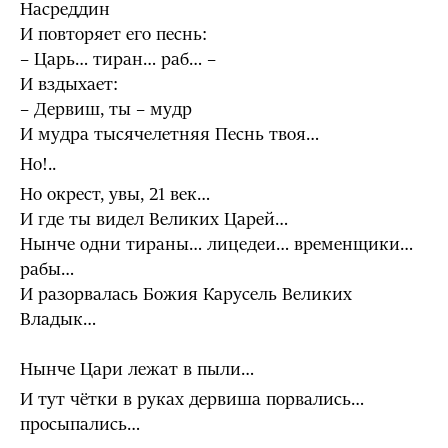
Насреддин
И повторяет его песнь:
– Царь… тиран… раб… –
И вздыхает:
– Дервиш, ты – мудр
И мудра тысячелетняя Песнь твоя…
Но!..
Но окрест, увы, 21 век…
И где ты видел Великих Царей…
Нынче одни тираны… лицедеи… временщики…
рабы…
И разорвалась Божия Карусель Великих
Владык…
Нынче Цари лежат в пыли…
И тут чётки в руках дервиша порвались…
просыпались…