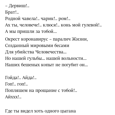
– Дервиш!..
Брат!..
Родной чавела!.. чарик!.. ром!..
Ах ты, человече!.. клюся!.. конь мой гулевой!..
А мы пришли за тобой…
Окрест коронавирус – паралич Жизни,
Созданный мировыми бесами
Для убийства Человечества...
Но нашей гульбы... нашей вольности…
Наших бешеных копыт не погубит он...
Гойда!.. Айда!..
Гоп!.. гоп!..
Попляшем на прощание с тобой!..
Айххх!..
Где ты видел хоть одного цыгана