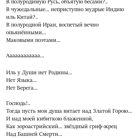
В полуродимую Русь, объятую бесами?..
В чужедальные… неприступно мудрые Индию
иль Китай?..
В полуродной Иран, воспетый вечно
опьянёнными…
Маковыми поэтами…
Аааааааааааа…
Иль у Души нет Родины…
Нет Языка…
Нет Берега…
Господь!..
Тогда пусть моя душа витает над Златой Горою…
И над моей кибиткою блаженной,
Как зороастрийский… звёздный гриф-жрец
Над Башней Смерти…