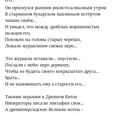
его…
Он проснулся ранним росисто-алмазным утром
В старинном бухарском павлиньем истёртом
чапане своём…
И увидел, что между дряблых морщинистых
пальцев его,
Похожих на головы старых черепах,
Лежало журавлиное свежее перо…
Это журавли оставили… опустили…
Послали с небес перо дервишу,
Чтобы не будить своего некрылатого друга…
брата…
И не напоминать ему о старости его…
Такими перьями в Древнем Китае
Императоры писали эпитафии свои…
А древнеперсидские Великие поэты –