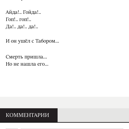
Айда!.. Гойда!..
Гоп!.. гоп!..
Да!.. да!.. да!..
И он ушёл с Табором…
Смерть пришла…
Но не нашла его…
КОММЕНТАРИИ