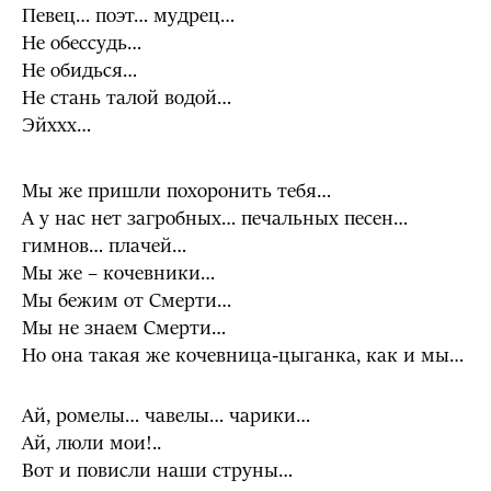
Певец… поэт… мудрец…
Не обессудь…
Не обидься…
Не стань талой водой…
Эйххх…
Мы же пришли похоронить тебя…
А у нас нет загробных… печальных песен…
гимнов… плачей…
Мы же – кочевники…
Мы бежим от Смерти…
Мы не знаем Смерти…
Но она такая же кочевница-цыганка, как и мы…
Ай, ромелы… чавелы… чарики…
Ай, люли мои!..
Вот и повисли наши струны…