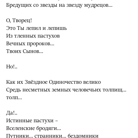
Бредущих со звезды на звезду мудрецов…
О, Творец!
Это Ты лепил и лепишь
Из тленных пастухов
Вечных пророков…
Твоих Сынов…
Но!..
Как их Звёздное Одиночество велико
Средь несметных земных человечьих толпищ…
толп…
Да!..
Истинные пастухи –
Вселенские бродяги…
Путники… странники… бездомники