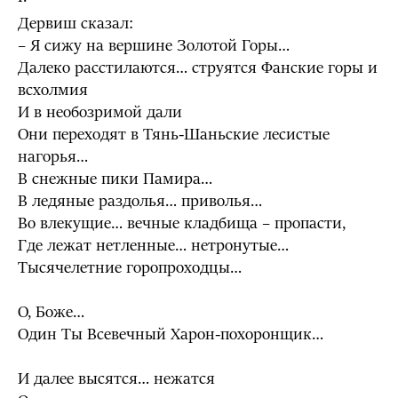
Дервиш сказал:
– Я сижу на вершине Золотой Горы…
Далеко расстилаются… струятся Фанские горы и
всхолмия
И в необозримой дали
Они переходят в Тянь-Шаньские лесистые
нагорья…
В снежные пики Памира…
В ледяные раздолья… приволья…
Во влекущие… вечные кладбища – пропасти,
Где лежат нетленные… нетронутые…
Тысячелетние горопроходцы…
О, Боже…
Один Ты Всевечный Харон-похоронщик…
И далее высятся… нежатся