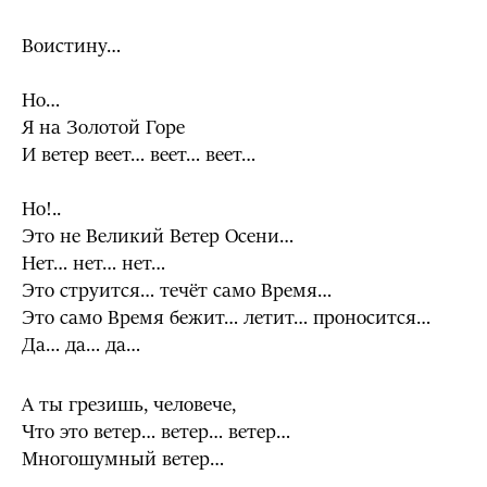
Воистину…
Но…
Я на Золотой Горе
И ветер веет… веет… веет…
Но!..
Это не Великий Ветер Осени…
Нет… нет… нет…
Это струится… течёт само Время…
Это само Время бежит… летит… проносится…
Да… да… да…
А ты грезишь, человече,
Что это ветер… ветер… ветер…
Многошумный ветер…