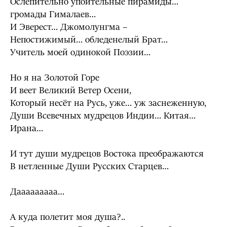
Ослепительно упоительные пирамиды…
громады Гималаев…
И Эверест… Джомолунгма –
Непостижимый… обледенелый Брат…
Учитель моей одинокой Поэзии…
Но я на Золотой Горе
И веет Великий Ветер Осени,
Который несёт на Русь, уже… уж заснеженную,
Души Всевечных мудрецов Индии… Китая…
Ирана…
И тут души мудрецов Востока преображаются
В нетленные Души Русских Старцев…
Дааааааааа…
А куда полетит моя душа?..