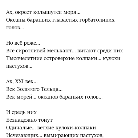
Ах, окрест колышутся моря…
Океаны бараньих глазастых горбатоликих
голов…
Но всё реже…
Всё сиротливей мелькают… витают среди них
Тысячелетние островерхие колпаки… кулохи
пастухов…
Ах, XXI век…
Век Золотого Тельца…
Век морей… океанов бараньих голов…
И средь них
Безнадежно тонут
Одичалые… ветхие кулохи-колпаки
Исчезающих… вымирающих пастухов,