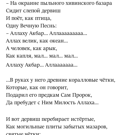
– На окраине пыльного хивинского базара
Сидит слепой дервиш
И поёт, как птица,
Одну Вечную Песнь:
– Аллаху Акбар… Аллааааааааа…
Аллах велик, как океан…
А человек, как арык,
Как капля, мал… мал… мал…
Аллаху Акбар… Аллааааааа…
…В руках у него древние коралловые чётки,
Которые, как он говорит,
Подарил его предкам Сам Пророк,
Да пребудет с Ним Милость Аллаха…
И вот дервиш перебирает истёртые,
Как могильные плиты забытых мазаров,
святые чётки: