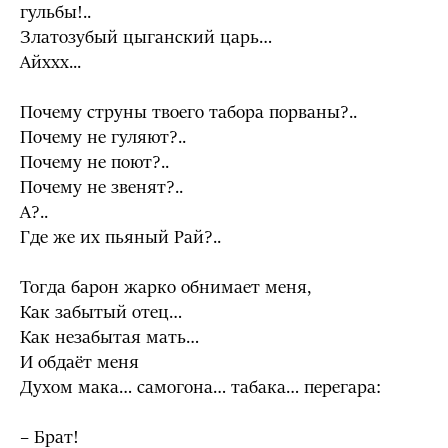
гульбы!..
Златозубый цыганский царь…
Айххх...
Почему струны твоего табора порваны?..
Почему не гуляют?..
Почему не поют?..
Почему не звенят?..
А?..
Где же их пьяный Рай?..
Тогда барон жарко обнимает меня,
Как забытый отец…
Как незабытая мать…
И обдаёт меня
Духом мака… самогона… табака… перегара:
– Брат!