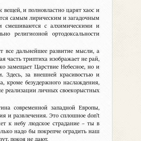
 вещей, и полновластно царят хаос и
яется самым лирическим и загадочным
ии смешиваются с алхимическими и
ьно религиозной ортодоксальности
ет все дальнейшее развитие мысли, а
ая часть триптиха изображает не рай,
ко замещает Царствие Небесное, но и
и. Здесь, за внешней красивостью и
ва, кроме безудержного наслаждения,
ме реализации личных своекорыстных
тина современной западной Европы,
я и развлечения. Это сплошное don’t
иет к небу людское страдание – ты в
только надо бы покрепче оградить наш
ут, покоя не дают.