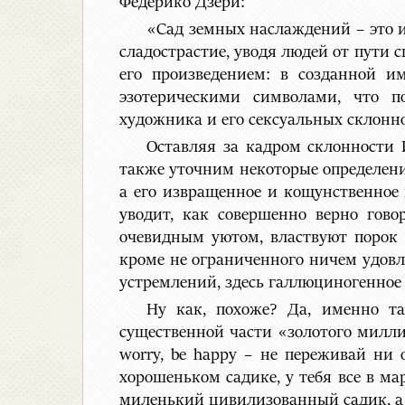
Федерико Дзери:
«Сад земных наслаждений – это и
сладострастие, уводя людей от пути
его произведением: в созданной 
эзотерическими символами, что п
художника и его сексуальных склонно
Оставляя за кадром склонности 
также уточним некоторые определения
а его извращенное и кощунственное 
уводит, как совершенно верно гово
очевидным уютом, властвуют порок и
кроме не ограниченного ничем удов
устремлений, здесь галлюциногенное 
Ну как, похоже? Да, именно та
существенной части «золотого милли
worry, be happy – не переживай ни 
хорошеньком садике, у тебя все в ма
миленький цивилизованный садик, а т