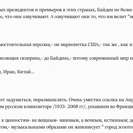
х президентов и премьеров в этих странах, Байден не более
о, что они озвучивают. А озвучивают они то, что им велит "
мостоятельная персона,- он марионетка США,- так же , как и
эволюция сюзерена,- до Байдена,- потому современный мир н
 Иран, Китай...
яет задуматься, поразмышлять. Очень уместна ссылка на Анр
м русском композиторе /1933- 2008 гг/, уехавшем во Франц
я к ценностям- не вещным- мнимым, а вечным, истинным; 
том,- музыкальными образами он живописует " город золотой