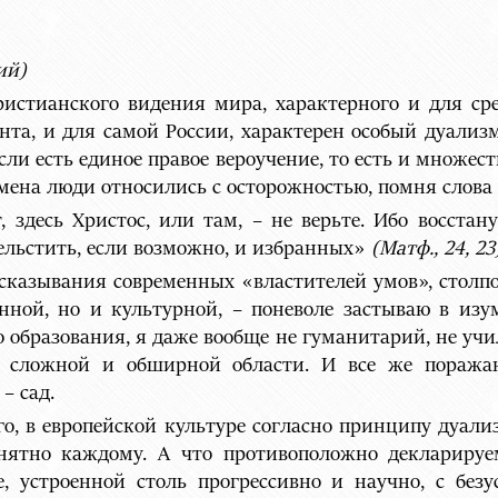
й)
ристианского видения мира, характерного и для ср
та, и для самой России, характерен особый дуализм
Если есть единое правое вероучение, то есть и множес
мена люди относились с осторожностью, помня слова
т, здесь Христос, или там, – не верьте. Ибо восста
ельстить, если возможно, и избранных»
(Матф., 24, 23
ысказывания современных «властителей умов», стол
нной, но и культурной, – поневоле застываю в изу
 образования, я даже вообще не гуманитарий, не уч
й сложной и обширной области. И все же поражаю
– сад.
ого, в европейской культуре согласно принципу дуали
понятно каждому. А что противоположно деклариру
, устроенной столь прогрессивно и научно, с бе