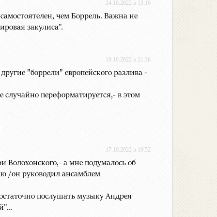
24.10.2022 в 13:16
 самостоятелен, чем Боррель. Важна не
мировая закулиса".
19.10.2022 в 21:36
 другие "боррели" европейского разлива -
е случайно переформатируется,- в этом
17.10.2022 в 19:52
и Волохонского,- а мне подумалось об
ию /он руководил ансамблем
достаточно послушать музыку Андрея
"...