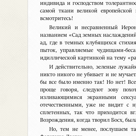
индивида и господством толерантнос
самой ткани великой европейской к
всмотритесь!
Великий и несравненный Иерон
названием «Сад земных наслаждений».
ад, где в темных клубящихся стихи
пыток, управляемые чудищами-беса
идиллической картинкой на тему «ра
И действительно, зеленые лужайк
никто никого не убивает и не мучает.
бы все было именно так! Но нет! В
проще говоря, следуют зову пох
изливающимися экранными сексу
отечественными, уже не видит с н
сплетенных, так что приходится в
Возрождения, когда творил Босх, бы
Но, тем не менее, послушаем т