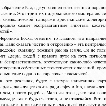
зображение Рая, где упразднен естественный порядок
 спасения. Этот триптих нидерландского мастера явл
им символической панораме христианские аллегор
ородило самые экстравагантные гипотезы касател
стей».
Иеронима Босха, отметим то главное, что направля
. Надо сказать честно и откровенно – эта центральн
подобие, обманку, ложный рай на земле. Он не толь
рит Дзери, людей с правого пути на путь погибел
 безнравственность, отсутствуют какие-либо чувст
летворения собственных эгоистических желаний, кро
опьянение подано на тарелочке с каемочкой.
к, это реальная, будто с натуры написанная кар
арда», жаждущего жить ради enjoy и fun, наслаждени
о чем, просто радуйся. Мало ли что где-то там воп
рмеладе, так и будь счастлив, и не отвлекайся. Вот 
о какие-то мерзкие типы из джунглей все лезут и лез