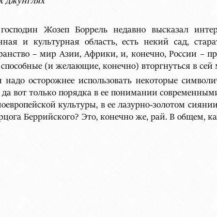
х джунглях
 господин Жозеп Боррель недавно высказал инте
анная и культурная область, есть некий сад, ста
анство – мир Азии, Африки, и, конечно, России – пр
способные (и желающие, конечно) вторгнуться в сей
ки надо осторожнее использовать некоторые символи
а, да вот только порядка в ее понимании современным
дноевропейской культуры, в ее лазурно-золотом сиянии
цога Беррийского? Это, конечно же, рай. В общем, ка