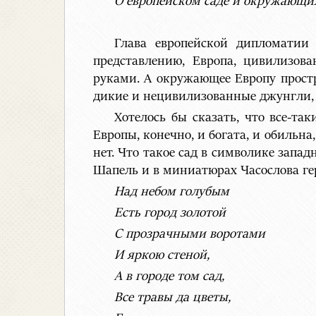
О европейском саде и окружающи
Глава европейской дипломатии
представлению, Европа, цивилизов
руками. А окружающее Европу простр
дикие и нецивилизованные джунгли, 
Хотелось бы сказать, что все-та
Европы, конечно, и богата, и обильн
нет. Что такое сад в символике запа
Шапель и в миниатюрах Часослова гер
Над небом голубым
Есть город золотой
С прозрачными воротами
И яркою стеной,
А в городе том сад,
Все травы да цветы,