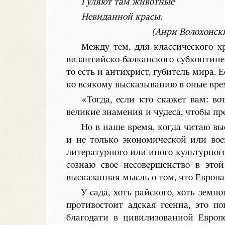
Гуляют там животные
Невиданной красы.
(Анри Волохонски
Между тем, для классического х
византийско-балканского субконтинен
то есть и антихрист, губитель мира. 
ко всякому высказыванию в оные вре
«Тогда, если кто скажет вам: во
великие знамения и чудеса, чтобы пр
Но в наше время, когда читаю в
и не только экономической или вое
литературного или иного культурного
сознаю свое несовершенство в это
высказанная мысль о том, что Европа 
У сада, хоть райского, хоть земн
противостоит адская геенна, это 
благодати в цивилизованной Европе