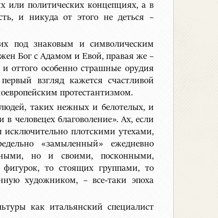
их или политических концепциях, а в
сть, и никуда от этого не деться –
их под знаковым и символическим
жен Бог с Адамом и Евой, правая же –
 и оттого особенно страшные орудия
 первый взгляд кажется счастливой
ноевропейским протестантизмом.
 людей, таких нежных и белотелых, и
и в человецех благоволение». Ах, если
ы исключительно плотскими утехами,
редельно «замыленный» ежедневно
ными, но и своими, посконными,
 фигурок, то стоящих группами, то
нную художником, – все-таки эпоха
ультуры как итальянский специалист