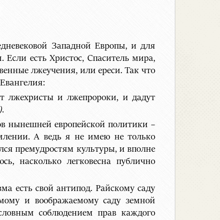
едневековой Западной Европы, и для
. Если есть Христос, Спаситель мира,
твенные лжеучения, или ереси. Так что
 Евангелия:
нут лжехристы и лжепророки, и дадут
)
.
пов нынешней европейской политики –
млении. А ведь я не имею не только
ился премудростям культуры, и вполне
сь, насколько легковесна публично
зма есть свой антипод. Райскому саду
емому и воображаемому саду земной
зусловным соблюдением прав каждого