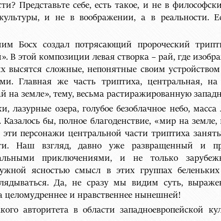
ти? Представьте себе, есть такое, и не в философск
ультуры, и не в воображении, а в реальности. Е
им Босх создал потрясающий пророческий трипт
 В этой композиции левая створка – рай, где изобра
ях высятся сложные, непонятные своим устройством
ми. Главная же часть триптиха, центральная, на
й на земле», тему, весьма растиражированную запад
и, лазурные озера, голубое безоблачное небо, масса
 Казалось бы, полное благоденствие, «мир на земле, 
се эти персонажи центральной части триптиха занят
оти. Наш взгляд, давно уже развращенный и п
альными приключениями, и не только зарубеж
ужной ясностью смысл в этих группах беленьких
глядываться. Да, не сразу мы видим суть, выраже
ла целомудреннее и нравственнее нынешней!
акого авторитета в области западноевропейской к