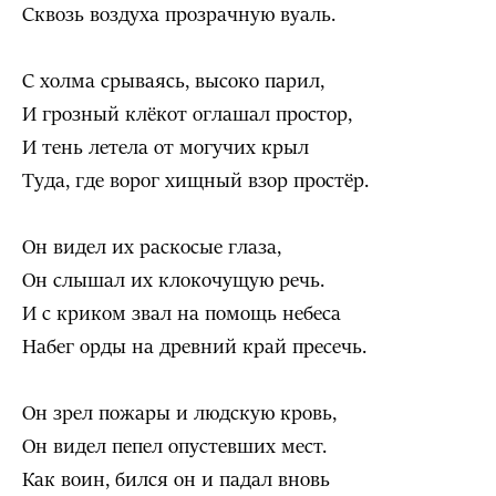
Сквозь воздуха прозрачную вуаль.
С холма срываясь, высоко парил,
И грозный клёкот оглашал простор,
И тень летела от могучих крыл
Туда, где ворог хищный взор простёр.
Он видел их раскосые глаза,
Он слышал их клокочущую речь.
И с криком звал на помощь небеса
Набег орды на древний край пресечь.
Он зрел пожары и людскую кровь,
Он видел пепел опустевших мест.
Как воин, бился он и падал вновь