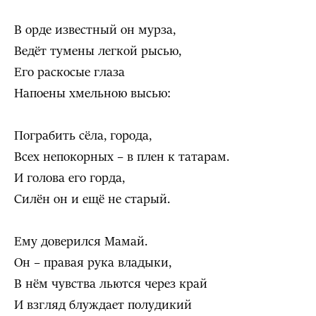
В орде известный он мурза,
Ведёт тумены легкой рысью,
Его раскосые глаза
Напоены хмельною высью:
Пограбить сёла, города,
Всех непокорных – в плен к татарам.
И голова его горда,
Силён он и ещё не старый.
Ему доверился Мамай.
Он – правая рука владыки,
В нём чувства льются через край
И взгляд блуждает полудикий