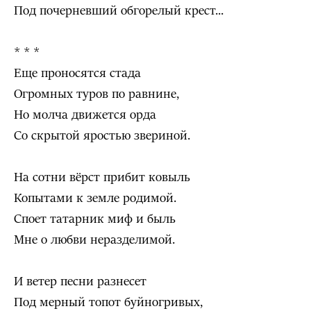
Под почерневший обгорелый крест...
* * *
Еще проносятся стада
Огромных туров по равнине,
Но молча движется орда
Со скрытой яростью звериной.
На сотни вёрст прибит ковыль
Копытами к земле родимой.
Споет татарник миф и быль
Мне о любви неразделимой.
И ветер песни разнесет
Под мерный топот буйногривых,