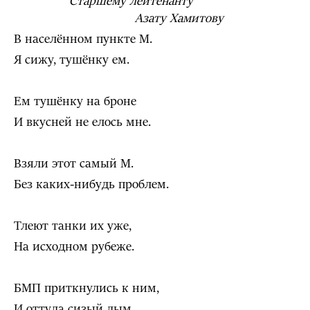
Старшему лейтенанту
Азату Хамитову
В населённом пункте М.
Я сижу, тушёнку ем.
Ем тушёнку на броне
И вкусней не елось мне.
Взяли этот самый М.
Без каких-нибудь проблем.
Тлеют танки их уже,
На исходном рубеже.
БМП приткнулись к ним,
И оттуда сизый дым.