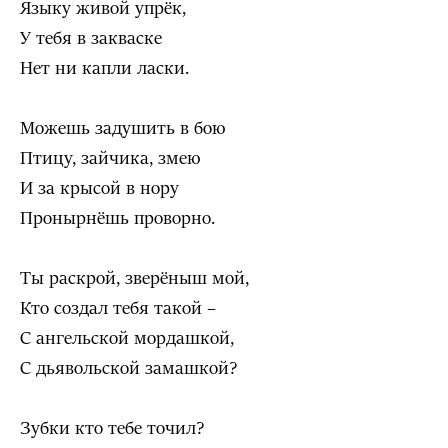
Языку живой упрёк,
У тебя в закваске
Нет ни капли ласки.
Можешь задушить в бою
Птицу, зайчика, змею
И за крысой в нору
Пронырнёшь проворно.
Ты раскрой, зверёныш мой,
Кто создал тебя такой –
С ангельской мордашкой,
С дьявольской замашкой?
Зубки кто тебе точил?