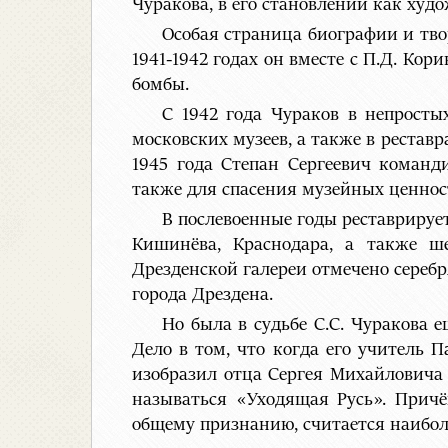
Чуракова, в его становлении как худ
Особая страница биографии и твор
1941-1942 годах он вместе с П.Д. Ко
бомбы.
С 1942 года Чураков в непросты
московских музеев, а также в рестав
1945 года Степан Сергеевич команд
также для спасения музейных ценнос
В послевоенные годы реставрирует
Кишинёва, Краснодара, а также ш
Дрезденской галереи отмечено сереб
города Дрездена.
Но была в судьбе С.С. Чуракова 
Дело в том, что когда его учитель
изобразил отца Сергея Михайловича
называться «Уходящая Русь». Причё
общему признанию, считается наибол