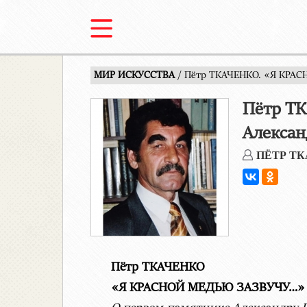
МИР ИСКУССТВА
/ Пётр ТКАЧЕНКО. «Я КРАС
Пётр Т
Алексан
ПЁТР Т
Пётр ТКАЧЕНКО
«Я КРАСНОЙ МЕДЬЮ ЗАЗВУЧУ…»