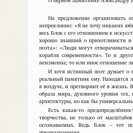
О первом памятнике Александру 
На предложение организовать ег
непреклонно: «Я не хочу никаких юби
весь Блок с его отношением к искусст
хорошо знавший о прихотливости и 
поэта»: «Люди могут отворачиваться 
корабля современности». То и друго
неизменна; то или иное отношение лю
И хотя истинный поэт думает о 
реальный памятник ему. Находятся л
в воздухе, и претворяют её в жизнь.
образа мира, духовного уровня тех,
архитектуры, но как бы универсальн
Есть какая-то предопределённо
творчества, не только от масштабо
осознаваемых. Ведь Блок – тот п
предназначения.