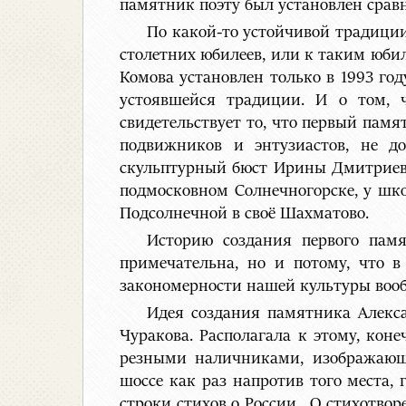
памятник поэту был установлен сравн
По какой-то устойчивой традиции
столетних юбилеев, или к таким юби
Комова установлен только в 1993 год
устоявшейся традиции. И о том, 
свидетельствует то, что первый пам
подвижников и энтузиастов, не до
скульптурный бюст Ирины Дмитриевны
подмосковном Солнечногорске, у шко
Подсолнечной в своё Шахматово.
Историю создания первого памя
примечательна, но и потому, что 
закономерности нашей культуры воо
Идея создания памятника Алекса
Чуракова. Располагала к этому, кон
резными наличниками, изображающ
шоссе как раз напротив того места, 
строки стихов о России. О стихотвор