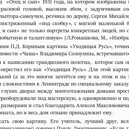
 «Отец и сын» 1931 года, на котором изображены в
 красивой головой, высоким лбом, с задумчивым с
ьптора-самоучки, резчика по дереву, Сергея Михайл
, постриженный «под скобку», с мягкой маленькой 
ц и сын» не только портреты конкретных людей, но 
бытную и талантливую» (Л.Ромашкова, М., «Изобрази
ния П.Д. Кориным картины «Уходящая Русь», точнее
з повести «Чаша» Владимира Солоухина, встречавшего
я к написанию грандиозного полотна, которое сам о
 окрестил его как «Уходящая Русь». Для этой карт
ький (а за это многое зачтётся ему и на этом и на 
 сложностями в Ленинграде по специальному заказу.
в глухих дворах между многоэтажными домами прост
переоборудовали под мастерскую, а одновременно и п
ё размерами и стал благодарить Алексея Максимовича
омната, но и весь дом отныне принадлежит ему.
сать свою картину. Его учитель, лучший друг, в
еприказчиком) говорил Павлу Дмитриевичу: «Если ты