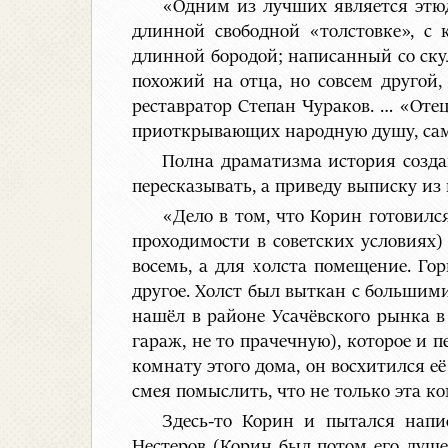
«Одним из лучших является этюд
длинной свободной «толстовке», с
длинной бородой; написанный со скул
похожий на отца, но совсем другой
реставратор Степан Чураков. … «Оте
приоткрывающих народную душу, само
Полна драматизма история созда
пересказывать, а приведу выписку и
«Дело в том, что Корин готовилс
проходимости в советских условиях)
восемь, а для холста помещение. Гор
другое. Холст был выткан с большими
нашёл в районе Усачёвского рынка 
гараж, не то прачечную), которое и 
комнату этого дома, он восхитился е
смея помыслить, что не только эта к
Здесь-то Корин и пытался напи
Нестеров (Корин был потом его душ