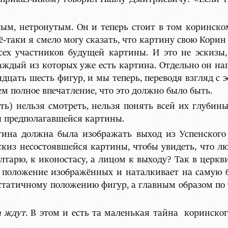
тым, нетронутым. Он и теперь стоит в том коринском
сё-таки я смело могу сказать, что картину свою Корин
 всех участников будущей картины. И это не эскизы
ждый из которых уже есть картина. Отдельно он нап
идцать шесть фигур, и мы теперь, переводя взгляд с э
ем полное впечатление, что это должно было быть.
ь) нельзя смотреть, нельзя понять всей их глубины
ы предполагавшейся картины.
ина должна была изображать выход из Успенского 
скиз несостоявшейся картины, чтобы увидеть, что лю
алтарю, к иконостасу, а лицом к выходу? Так в церкви
то положение изображённых и наталкивает на самую
о статичному положению фигур, а главным образом по
а ждут
. В этом и есть та маленькая тайна коринско