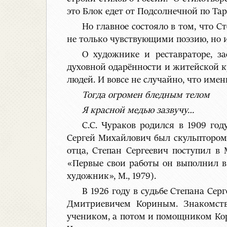
это Блок едет от Подсолнечной по Та
Но главное состояло в том, что С
не только чувствующими поэзию, но 
О художнике и реставраторе, з
духовной одарённости и житейской кр
людей. И вовсе не случайно, что име
Тогда огромен бледным телом
Я красной медью зазвучу…
С.С. Чураков родился в 1909 год
Сергей Михайлович был скульптором-
отца, Степан Сергеевич поступил в
«Первые свои работы он выполнил в 
художник», М., 1979).
В 1926 году в судьбе Степана С
Дмитриевичем Кориным. Знакомств
учеником, а потом и помощником Кори