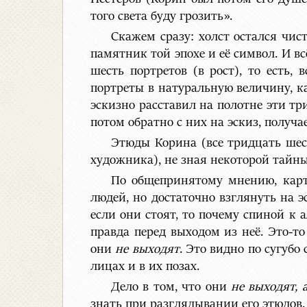
того света буду грозить».
Скажем сразу: холст остался чис
памятник той эпохе и её символ. И в
шесть портретов (в рост), то есть,
портреты в натуральную величину, ка
эскизно расставил на полотне эти тр
потом обратно с них на эскиз, получа
Этюды Корина (все тридцать шест
художника), не зная некоторой тайн
По общепринятому мнению, карт
людей, но достаточно взглянуть на э
если они стоят, то почему спиной к 
правда перед выходом из неё. Это-
они
не выходят
. Это видно по сугуб
лицах и в их позах.
Дело в том, что они
не выходят, 
знать при разглядывании его этюдов.