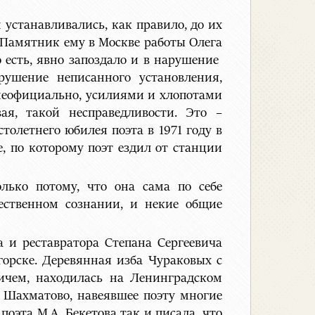
устанавливались, как правило, до их
 Памятник ему в Москве работы Олега
о есть, явно запоздало и в нарушение
ушение неписанного установления,
 неофициально, усилиями и хлопотами
ая, такой несправедливости. Это –
олетнего юбилея поэта в 1971 году в
, по которому поэт ездил от станции
лько потому, что она сама по себе
ественном сознании, и некие общие
 и реставратора Степана Сергеевича
горске. Деревянная изба Чураковых с
чем, находилась на Ленинградском
 в Шахматово, навеявшее поэту многие
оэта М.А. Бекетова так и писала, что