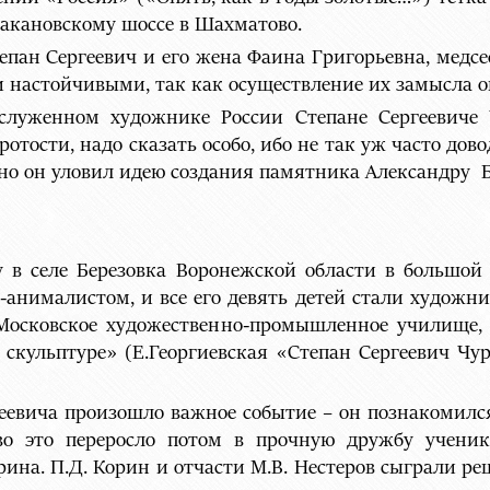
ракановскому шоссе в Шахматово.
тепан Сергеевич и его жена Фаина Григорьевна, медс
и настойчивыми, так как осуществление их замысла о
аслуженном художнике России Степане Сергеевиче 
отости, надо сказать особо, ибо не так уж часто дов
нно он уловил идею создания памятника Александру Б
у в селе Березовка Воронежской области в большой 
анималистом, и все его девять детей стали художни
 Московское художественно-промышленное училище, 
скульптуре» (Е.Георгиевская «Степан Сергеевич Чур
ергеевича произошло важное событие – он познаком
о это переросло потом в прочную дружбу ученика
на. П.Д. Корин и отчасти М.В. Нестеров сыграли ре