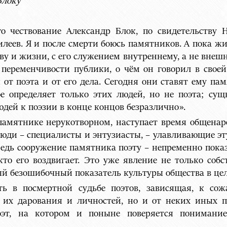
Блоку
о чествование Александр Блок, по свидетельству Н
леев. Я и после смерти боюсь памятников. А пока жи
ву и жизни, с его служением внутреннему, а не внешн
переменчивости публики, о чём он говорил в свое
от поэта и от его дела. Сегодня они ставят ему пам
е определяет только этих людей, но не поэта; сущн
дей к поэзии в конце концов безразлично».
памятнике нерукотворном, наступает время общенар
юди – специалисты и энтузиасты, – улавливающие э
 Ведь сооружение памятника поэту – непременно пока
 кто его воздвигает. Это уже явление не только соб
ый безошибочный показатель культуры общества в це
сть в посмертной судьбе поэтов, зависящая, к со
в их дарования и личностей, но и от неких иных п
оэт, на котором и поныне поверяется понимание