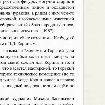
 рост две фигуры: могучий старик в
осредоточенным лицом и окладистой
овича Чуракова, а рядом с ним чем-то
бородкой, изображён ныне известный
собирательный образ народных типов,
тельное искусство», 1987).
 история её не создания… Не буду её
ся с П.Д. Кориным:
н называл «Реквием», а Горький (для
ины нужен был холст шесть метров на
том свете) сделал для Корина и то, и
 Что касается мастерской, то Горький
орное техническое помещение (не то
од жильё. Когда Корин вошёл в первую
 за щедрый подарок, не зная ещё и не
еликий художник Михаил Васильевич
 не напишешь эту картину, я тебе с