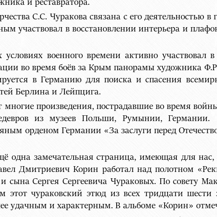
ожника и реставратора.
чества С.С. Чуракова связана с его деятельностью в
риным участвовал в восстановлении интерьера и плафо
х условиях военного времени активно участвовал 
рации во время боёв за Крым панорамы художника Ф.Р
ируется в Германию для поиска и спасения всемирн
тей Берлина и Лейпцига.
 многие произведения, пострадавшие во время войны 
едевров из музеев Польши, Румынии, Германии. 
ряным орденом Германии «За заслуги перед Отечест
ещё одна замечательная страница, имеющая для нас, 
 Павел Дмитриевич Корин работал над полотном «Рек
 и сына Сергея Сергеевича Чураковых. По совету Ма
м этот чураковский этюд из всех тридцати шести
ее удачным и характерным. В альбоме «Корин» отмеч