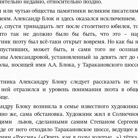
ительно недавно, относительно поздно.
 или чутью общества памятники великим писателям 
леям. Александр Блок и здесь оказался исключением.
у, спустя тринадцать лет после столетнего юбилея, т
что так не должно было бы быть, что это – нар
ятник поэту был всё-таки открыт вовремя. Но как бы
пустивших, может быть, и сами того не осознав
 Александровой, установленный за девять лет до ст
лы, носящей имя А.А. Блока, у Таракановского шоссе
тника Александру Блоку следует рассказать не то
в ней отразился и уровень понимания поэта в общ
бще.
ндру Блоку возникла в семье известного художника
ечно же, сама обстановка. Художник жил в Солнечно
ими львов, сделанными самим Степаном Сергееви
где от него отходило Таракановское шоссе, ведущее
ении «Россия» («Опять, как в годы золотые…») тётка п