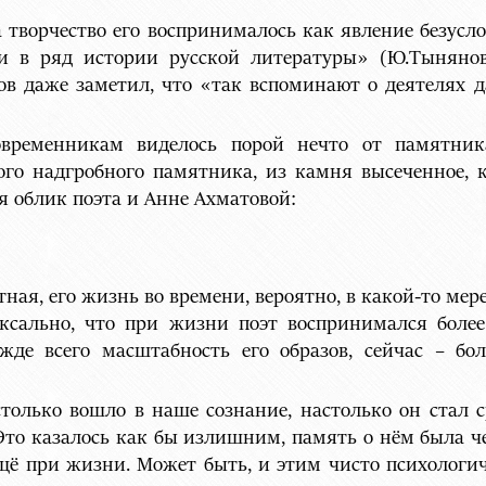
творчество его воспринималось как явление безусло
и в ряд истории русской литературы» (Ю.Тынянов
в даже заметил, что «так вспоминают о деятелях д
временникам виделось порой нечто от памятник
вого надгробного памятника, из камня высеченное,
я облик поэта и Анне Ахматовой:
тная, его жизнь во времени, вероятно, в какой-то ме
ксально, что при жизни поэт воспринимался более
жде всего масштабность его образов, сейчас – б
только вошло в наше сознание, настолько он стал 
Это казалось как бы излишним, память о нём была ч
щё при жизни. Может быть, и этим чисто психологич