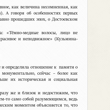
вное, как величина несомненная, как
). А говоря об особенностях первых
авно прошедших эпох, о Достоевском
а: «Тёмно-медные волосы, лицо не
 красивое и неподвижное» (Кузьмина-
ре и определила отношение к памяти о
 монументально, сейчас – более как
ольше их историческая и социальная
сразу же и близок и недостижим, что
ем-то само собой разумеющимся, ведь
еским моментом объясняется то, что