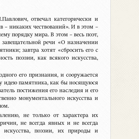
.Павлович, отвечал категорически и
в – никаких чествований». И в этом –
ему порядку мира. В этом – весь поэт,
й завещательной речи «О назначении
ятники; завтра хотят «сбросить его с
ость поэзии, как всякого искусства,
одного его признания, и сооружается
ту идею памятника, как бы носящуюся
затель постижения его наследия и его
ственно монументального искусства и
лом.
жалению, не только от характера их
ричин, не всегда явных и не всегда
 искусства, поэзии, их природы и