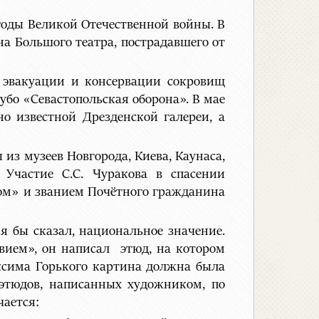
 годы Великой Отечественной войны. В
на Большого театра, пострадавшего от
в эвакуации и консервации сокровищ
убо «Севастопольская оборона». В мае
о известной Дрезденской галереи, а
из музеев Новгорода, Киева, Каунаса,
Участие С.С. Чуракова в спасении
вом» и званием Почётного гражданина
я бы сказал, национальное значение.
вием», он написал этюд, на котором
ксима Горького картина должна была
 этюдов, написанных художником, по
ается: