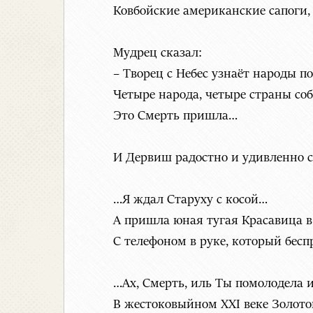
Ковбойские американские сапоги,
Мудрец сказал:
– Творец с Небес узнаёт народы п
Четыре народа, четыре страны со
Это Смерть пришла…
И Дервиш радостно и удивленно 
…Я ждал Старуху с косой…
А пришла юная тугая Красавица 
С телефоном в руке, который бес
…Ах, Смерть, иль Ты помолодела 
В жестоковыйном ХХI веке Золото