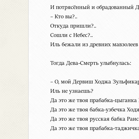
И потрясённый и обрадованный Д
– Кто вы?..
Откуда пришли?..
Сошли с Небес?..
Иль бежали из древних мавзолеев
Тогда Дева-Смерть улыбнулась:
– О, мой Дервиш Ходжа Зульфика
Иль не узнаешь?
Да это же твоя прабабка-цыганка
Да это же твоя бабка-узбечка Ход
Да это же твоя русская бабка Раис
Да это же твоя прабабка-таджичк