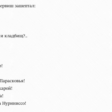
ервиш зашептал:
 и кладбищ?..
р!
 Парасковья!
жарой!
а!
а Нуриниссо!