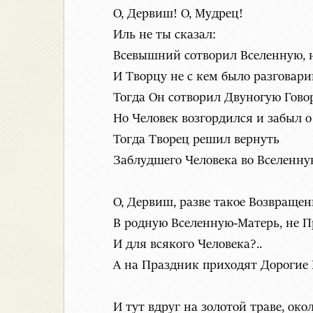
О, Дервиш! О, Мудрец!
Иль не ты сказал:
Всевышний сотворил Вселенную, 
И Творцу не с кем было разговар
Тогда Он сотворил Двуногую Гов
Но Человек возгордился и забыл 
Тогда Творец решил вернуть
Заблудшего Человека во Вселенну
О, Дервиш, разве такое Возвращен
В родную Вселенную-Матерь, не П
И для всякого Человека?..
А на Праздник приходят Дорогие
И тут вдруг на золотой траве, око