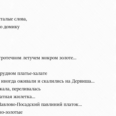
талые слова,
го домику
стротечном летучем мокром золоте…
рудном платье-халате
 иногда оживали и скалились на Дервиша…
кала, переливалась
хатная жилетка…
 Павлово-Посадский павлиний платок…
но-золотые