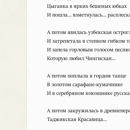
Цыганка в ярких бешеных юбках
И пошла… взметнулась… расплеска
А потом явилась узбекская острог
И затрепетала в степном гибком 
И запела горловым голосом песню
Которую любил Чингисхан…
А потом поплыла в гордом танце
В золотом сарафане-кумачнике
И в серебряном кокошнике русск
А потом закружилась в древнепер
Таджикская Красавица…