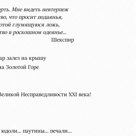
ерть. Мне видеть невтерпеж
, что просит подаянья,
ой глумящуюся ложь,
 в роскошном одеянье...
кспир
р залез на крышу
а Золотой Горе
 Великой Несправедливости ХХI века!
й юдоли… паутины… печали…