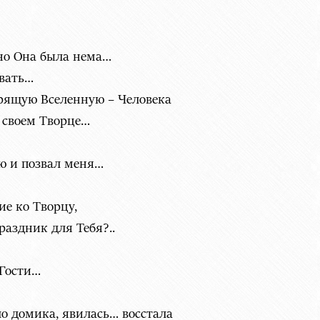
но Она была нема…
ивать…
орящую Вселенную – Человека
о своем Творце…
ю и позвал меня…
ие ко Творцу,
раздник для Тебя?..
 Гости…
ло домика, явилась… восстала