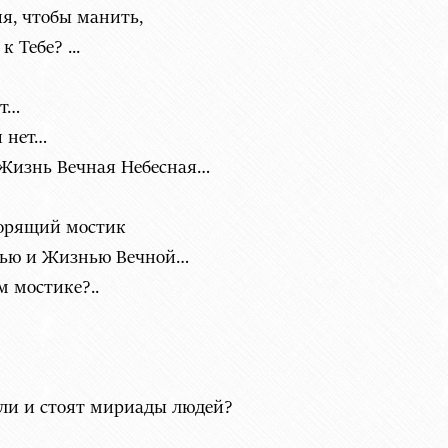
я, чтобы манить,
 Тебе? ...
ет…
 нет…
 Жизнь Вечная Небесная…
горящий мостик
нью и Жизнью Вечной…
м мостике?..
яли и стоят мириады людей?