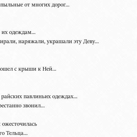
 пыльные от многих дорог…
о их одеждам…
бирали, наряжали, украшали эту Деву…
сошел с крыши к Ней…
в райских павлиньих одеждах…
престанно звонил…
и ожесточилась
го Тельца…