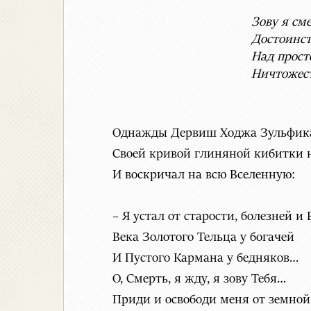
Зову я см
Достоинство
Над простот
Ничтожество
Ше
Однажды Дервиш Ходжа Зульфика
Своей кривой глиняной кибитки н
И воскричал на всю Вселенную:
– Я устал от старости, болезней и
Века Золотого Тельца у богачей
И Пустого Кармана у бедняков…
О, Смерть, я жду, я зову Тебя…
Приди и освободи меня от земно