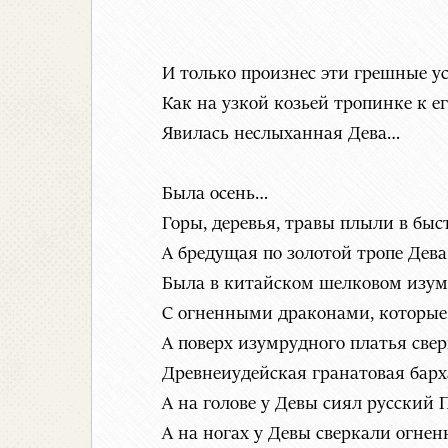
И только произнес эти грешные ус
Как на узкой козьей тропинке к е
Явилась неслыханная Дева…
Была осень…
Горы, деревья, травы плыли в бы
А бредущая по золотой тропе Дева
Была в китайском шелковом изум
С огненными драконами, которые
А поверх изумрудного платья свер
Древнеиудейская гранатовая бар
А на голове у Девы сиял русский
А на ногах у Девы сверкали огнен