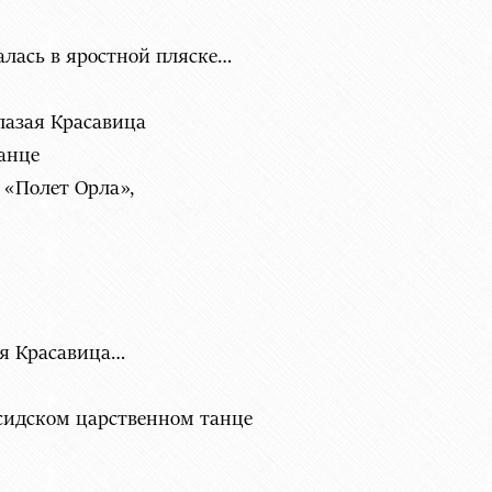
лась в яростной пляске…
лазая Красавица
танце
 «Полет Орла»,
ая Красавица…
сидском царственном танце