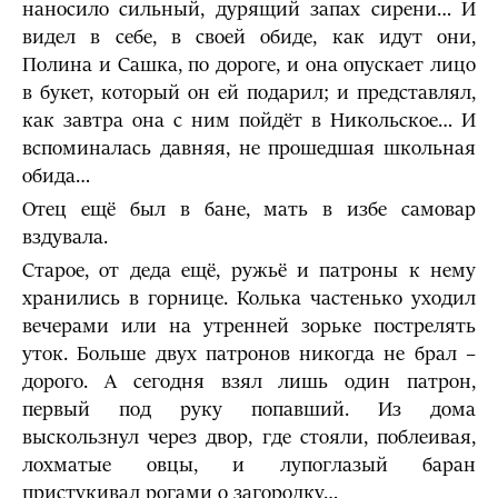
наносило сильный, дурящий запах сирени… И
видел в себе, в своей обиде, как идут они,
Полина и Сашка, по дороге, и она опускает лицо
в букет, который он ей подарил; и представлял,
как завтра она с ним пойдёт в Никольское… И
вспоминалась давняя, не прошедшая школьная
обида…
Отец ещё был в бане, мать в избе самовар
вздувала.
Старое, от деда ещё, ружьё и патроны к нему
хранились в горнице. Колька частенько уходил
вечерами или на утренней зорьке пострелять
уток. Больше двух патронов никогда не брал –
дорого. А сегодня взял лишь один патрон,
первый под руку попавший. Из дома
выскользнул через двор, где стояли, поблеивая,
лохматые овцы, и лупоглазый баран
пристукивал рогами о загородку…