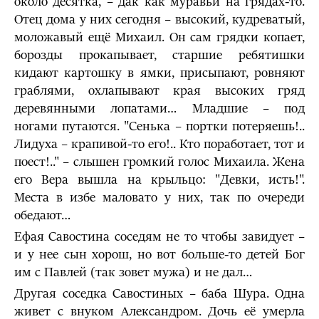
около десятка, – дак как муравьи на грядах-то.
Отец дома у них сегодня – высокий, кудреватый,
моложавый ещё Михаил. Он сам грядки копает,
борозды прокапывает, старшие ребятишки
кидают картошку в ямки, присыпают, ровняют
граблями, охлапывают края высоких гряд
деревянными лопатами… Младшие – под
ногами путаются. "Сенька – портки потеряешь!..
Лидуха – крапивой-то его!.. Кто поработает, тот и
поест!.." – слышен громкий голос Михаила. Жена
его Вера вышла на крыльцо: "Девки, исть!".
Места в избе маловато у них, так по очереди
обедают…
Ефая Савостина соседям не то чтобы завидует –
и у нее сын хорош, но вот больше-то детей Бог
им с Павлей (так зовет мужа) и не дал…
Другая соседка Савостиных – баба Шура. Одна
живет с внуком Александром. Дочь её умерла