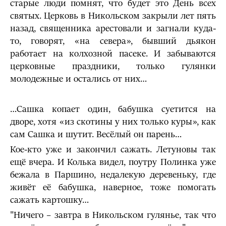
старые люди помнят, что будет это День всех
святых. Церковь в Никольском закрыли лет пять
назад, священника арестовали и загнали куда-
то, говорят, «на севера», бывший дьякон
работает на колхозной пасеке. И забываются
церковные праздники, только гулянки
молодежные и остались от них…
…Сашка копает один, бабушка суетится на
дворе, хотя «из скотины у них только куры», как
сам Сашка и шутит. Весёлый он парень…
Кое-кто уже и закончил сажать. Летуновы так
ещё вчера. И Колька видел, поутру Полинка уже
бежала в Паршино, недалекую деревеньку, где
живёт её бабушка, наверное, тоже помогать
сажать картошку…
"Ничего – завтра в Никольском гулянье, так что