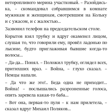
неторопливого мерина участковый. – Разойдись-
ка, – скомандовал собравшимся в комнате
мужикам и женщинам, смотревшим на Кольку
и с ужасом, и с жалостью…
Зазвонил телефон на председательском столе.
Корытов взял трубку и вдруг окаменел лицом,
слушая то, что говорили ему, провёл ладонью по
лысине, будто приглаживая бывшие когда-то
волосы…
– Да-да… Понял. – Положил трубку, оглядел всех,
притихших враз. – Война, – глухо сказал. –
Немцы напали.
– Да что же это!.. Беда одна не приходит…
Война! – послышались разрозненные голоса,
опять заревела какая-то баба…
– Вот она, первая-то пуля – к нам прилетела, –
сказал вдруг Михаил Поляков…