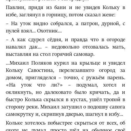
Павлин, придя из бани и не увидев Кольку в
избе, заглянул в горницу, потом сказал жене:
– На уток видно собрался, а патрон, дурной, с
пулей взял… Охотник…
– А как сдурел сёдня, и правда что в огороде
навалял дак… – недовольно отозвалась мать,
выставляя на стол горячий самовар.
…Михаил Поляков курил на крыльце и увидел
Кольку Савостина, перелезавшего огород за
домом, пригляделся – точно, с ружьём парень.
«На уток что ли?» – подумал, хотел и
окликнуть, но далековато было кричать, да и
быстро Колька скрылся в кустах, ушёл тропой в
сторону реки. Михаил затушил о подошву сапога
самокрутку и, скрипнув дверью, шагнул в избу…
Кольке хотелось побыстрее скрыться от всех, об
охоте не думал, просто шёл на обычное своё