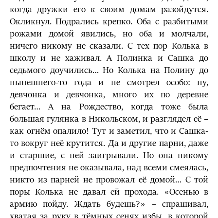
когда дружки его к своим домам разойдутся.
Окликнул. Подрались крепко. Оба с разбитыми
рожами домой явились, но оба и молчали,
ничего никому не сказали. С тех пор Колька в
школу и не хаживал. А Полинка и Сашка до
седьмого доучились… Но Колька на Полину до
нынешнего-то года и не смотрел особо: ну,
девчонка и девчонка, много их по деревне
бегает… А на Рождество, когда тоже была
большая гулянка в Никольском, и разглядел её –
как огнём опалило! Тут и заметил, что и Сашка-
то вокруг неё крутится. Да и другие парни, даже
и старшие, с ней заигрывали. Но она никому
предпочтения не оказывала, над всеми смеялась,
никто из парней не провожал её домой… С той
поры Колька не давал ей прохода. «Осенью в
армию пойду. Ждать будешь?» – спрашивал,
хватая за руку в тёмных сенях избы, в которой