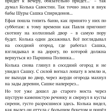
придёт к вечеру, обязательно придёт…" – так
думал Колька Савостин. Так точно знал и внук
бабы Шуры Сашка Спиридонов…
Ефая пошла топить баню, как принято у них по
субботам: к тому времени как Павля пригонит
скотину на колхозный двор – в самую пору
будет. Колька один досаживал. Всё поглядывал
на соседний огород, где работал Сашка,
взглядывал и на дорогу, по которой должна
вернуться из Паршина Полинка…
Колька снова глянул в соседний огород и не
увидел Сашку. С силой вогнал лопату в землю и,
не выходя во двор, через жерди огорода махнул
на зады деревни, Сашке наперерез…
Но тот уже дошел до старого моста через
шуструю каменистую речонку и свернул в кусты
сирени, густо разросшиеся здесь. Колька видел,
как вылез он оттуда с большим букетом и пошёл