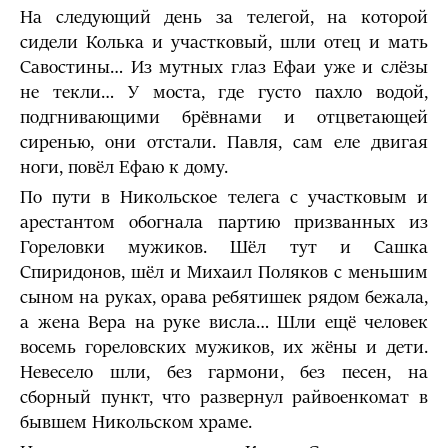
На следующий день за телегой, на которой
сидели Колька и участковый, шли отец и мать
Савостины… Из мутных глаз Ефаи уже и слёзы
не текли… У моста, где густо пахло водой,
подгнивающими брёвнами и отцветающей
сиренью, они отстали. Павля, сам еле двигая
ноги, повёл Ефаю к дому.
По пути в Никольское телега с участковым и
арестантом обогнала партию призванных из
Гореловки мужиков. Шёл тут и Сашка
Спиридонов, шёл и Михаил Поляков с меньшим
сыном на руках, орава ребятишек рядом бежала,
а жена Вера на руке висла… Шли ещё человек
восемь гореловских мужиков, их жёны и дети.
Невесело шли, без гармони, без песен, на
сборный пункт, что развернул райвоенкомат в
бывшем Никольском храме.