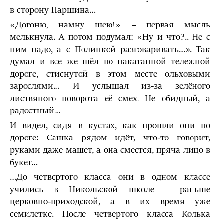
в сторону Паршина…
«Догоню, намну шею!» – первая мысль
мелькнула. А потом подумал: «Ну и что?.. Не с
ним надо, а с Полинкой разговаривать…». Так
думал и все же шёл по накатанной тележной
дороге, стиснутой в этом месте ольховыми
зарослями… И услышал из-за зелёного
листвяного поворота её смех. Не обидный, а
радостный…
И видел, сидя в кустах, как прошли они по
дороге: Сашка рядом идёт, что-то говорит,
руками даже машет, а она смеется, пряча лицо в
букет…
…До четвертого класса они в одном классе
учились в Никольской школе – раньше
церковно-приходской, а в их время уже
семилетке. После четвертого класса Колька