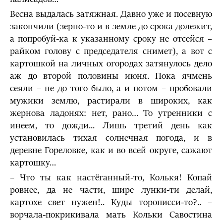
Весна выдалась затяжная. Давно уже и посевную
закончили (зерно-то и в земле до срока долежит,
а попробуй-ка к указанному сроку не отсейся –
райком голову с председателя снимет), а вот с
картошкой на личных огородах затянулось дело
аж до второй половины июня. Пока ячмень
сеяли – не до того было, а и потом – пробовали
мужики землю, растирали в широких, как
жернова ладонях: нет, рано… То утренники с
инеем, то дожди... Лишь третий день как
установилась тихая солнечная погода, и в
деревне Гореловке, как и во всей округе, сажают
картошку…
– Что ты как настёганный-то, Колькя! Копай
ровнее, да не части, шире лунки-ти делай,
картохе свет нужен!.. Куды торописси-то?.. –
ворчала-покрикивала мать Кольки Савостина