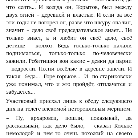
что сеять… И всегда он, Корытов, был между
двух огней – деревней и властью. И если за все
эти годы не погорел он, разве что шкуру опалил,
значит – дело своё председательское знает… Не
только знает, а и любит он своё дело, своё
детище – колхоз. Ведь только-только начали
подниматься, только-только по-человечески
зажили. Ребятишки вон какие – девки да парни
– подросли. Песни весёлые в деревне запели. И
такая беда… Горе-горькое… И по-стариковски
уже понимал, что и это пройдёт, отплачется и
забудется…
Участковый приехал лишь к обеду следующего
дня на телеге влекомой неторопливым мерином.
– Ну, архаровец, пошли, показывай, да
рассказывай, как дело было, – сказал Кольке
немолодой и чем-то очень похожий на своего