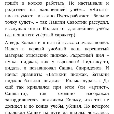
пошёл в колхоз работать. Не настаивали и
родители на дальнейшей учёбе… «Читать-
писать умеет – и ладно. Пусть работает – больше
толку будет», – так Павлин Савостин рассудил,
выслушав отказ Кольки от дальнейшей учёбы
(да и знал его упёртый характер).
А ведь Колька и в пятый класс сначала пошёл.
Надел в первый учебный день перешитый
матерью отцовский пиджак. Радостный шёл –
ну-ка, пиджак, как у взрослого! Пиджаку-то,
видать, и позавидовал Сашка Спиридонов. И
начал дразнить: «Батькин пиджак, батькин
пиджак, батькин пиджак – Колька дурак…». Да
ещё так кривлялся при этом (он «артист»,
Сашка-то), так смешно изображал
загордившегося пиджаком Кольку, что тот не
досидел и до конца учёбы, убежал. Но вечером
подловил Сашку на пути из школы, дождался,