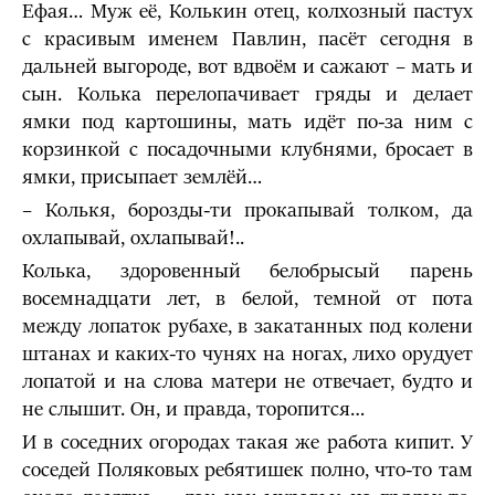
Ефая… Муж её, Колькин отец, колхозный пастух
с красивым именем Павлин, пасёт сегодня в
дальней выгороде, вот вдвоём и сажают – мать и
сын. Колька перелопачивает гряды и делает
ямки под картошины, мать идёт по-за ним с
корзинкой с посадочными клубнями, бросает в
ямки, присыпает землёй…
– Колькя, борозды-ти прокапывай толком, да
охлапывай, охлапывай!..
Колька, здоровенный белобрысый парень
восемнадцати лет, в белой, темной от пота
между лопаток рубахе, в закатанных под колени
штанах и каких-то чунях на ногах, лихо орудует
лопатой и на слова матери не отвечает, будто и
не слышит. Он, и правда, торопится…
И в соседних огородах такая же работа кипит. У
соседей Поляковых ребятишек полно, что-то там