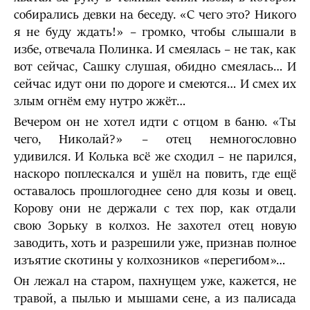
собирались девки на беседу. «С чего это? Никого
я не буду ждать!» – громко, чтобы слышали в
избе, отвечала Полинка. И смеялась – не так, как
вот сейчас, Сашку слушая, обидно смеялась… И
сейчас идут они по дороге и смеются… И смех их
злым огнём ему нутро жжёт…
Вечером он не хотел идти с отцом в баню. «Ты
чего, Николай?» – отец немногословно
удивился. И Колька всё же сходил – не парился,
наскоро поплескался и ушёл на повить, где ещё
оставалось прошлогоднее сено для козы и овец.
Корову они не держали с тех пор, как отдали
свою Зорьку в колхоз. Не захотел отец новую
заводить, хоть и разрешили уже, признав полное
изъятие скотины у колхозников «перегибом»…
Он лежал на старом, пахнущем уже, кажется, не
травой, а пылью и мышами сене, а из палисада