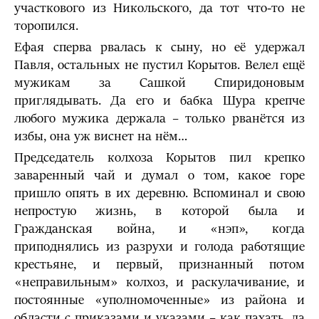
участкового из Никольского, да тот что-то не
торопился.
Ефая сперва рвалась к сыну, но её удержал
Павля, остальных не пустил Корытов. Велел ещё
мужикам за Сашкой Спиридоновым
приглядывать. Да его и бабка Шура крепче
любого мужика держала – только рванётся из
избы, она уж виснет на нём…
Председатель колхоза Корытов пил крепко
заваренный чай и думал о том, какое горе
пришло опять в их деревню. Вспоминал и свою
непростую жизнь, в которой была и
Гражданская война, и «нэп», когда
приподнялись из разрухи и голода работящие
крестьяне, и первый, признанный потом
«неправильным» колхоз, и раскулачивание, и
постоянные «уполномоченные» из района и
области с приказами и указами – как пахать, да