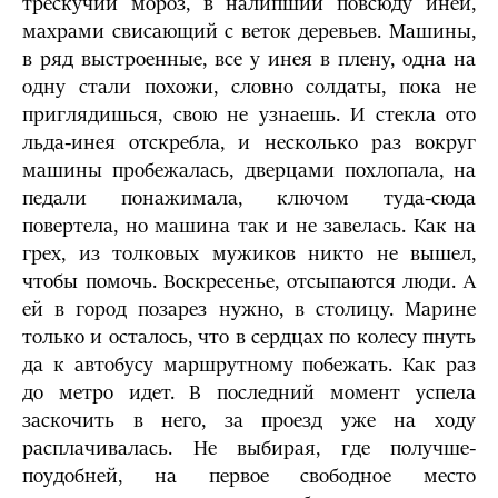
трескучий мороз, в налипший повсюду иней,
махрами свисающий с веток деревьев. Машины,
в ряд выстроенные, все у инея в плену, одна на
одну стали похожи, словно солдаты, пока не
приглядишься, свою не узнаешь. И стекла ото
льда-инея отскребла, и несколько раз вокруг
машины пробежалась, дверцами похлопала, на
педали понажимала, ключом туда-сюда
повертела, но машина так и не завелась. Как на
грех, из толковых мужиков никто не вышел,
чтобы помочь. Воскресенье, отсыпаются люди. А
ей в город позарез нужно, в столицу. Марине
только и осталось, что в сердцах по колесу пнуть
да к автобусу маршрутному побежать. Как раз
до метро идет. В последний момент успела
заскочить в него, за проезд уже на ходу
расплачивалась. Не выбирая, где получше-
поудобней, на первое свободное место