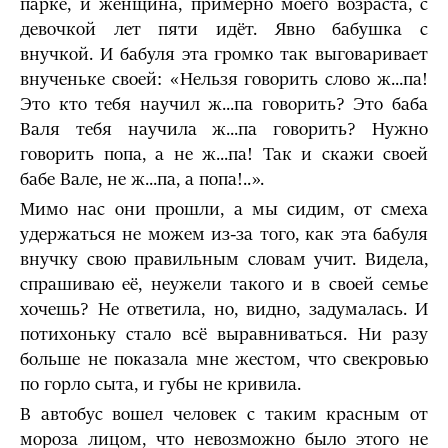
парке, и женщина, примерно моего возраста, с
девочкой лет пяти идёт. Явно бабушка с
внучкой. И бабуля эта громко так выговаривает
внученьке своей: «Нельзя говорить слово ж...па!
Это кто тебя научил ж...па говорить? Это баба
Валя тебя научила ж...па говорить? Нужно
говорить попа, а не ж...па! Так и скажи своей
бабе Вале, не ж...па, а попа!..».
Мимо нас они прошли, а мы сидим, от смеха
удержаться не можем из-за того, как эта бабуля
внучку свою правильным словам учит. Видела,
спрашиваю её, неужели такого и в своей семье
хочешь? Не ответила, но, видно, задумалась. И
потихоньку стало всё выравниваться. Ни разу
больше не показала мне жестом, что свекровью
по горло сыта, и губы не кривила.
В автобус вошел человек с таким красным от
мороза лицом, что невозможно было этого не