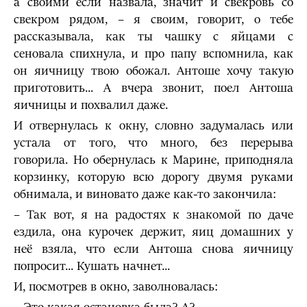
а своими если назвала, значит и свекровь со
свекром рядом, – я своим, говорит, о тебе
рассказывала, как ты чашку с яйцами с
сеновала спихнула, и про папу вспомнила, как
он яичницу твою обожал. Антоше хочу такую
приготовить... А вчера звонит, поел Антоша
яичницы и похвалил даже.
И отвернулась к окну, словно задумалась или
устала от того, что много, без перерыва
говорила. Но обернулась к Марине, приподняла
корзинку, которую всю дорогу двумя руками
обнимала, и виновато даже как-то закончила:
– Так вот, я на радостях к знакомой по даче
ездила, она курочек держит, яиц домашних у
неё взяла, что если Антоша снова яичницу
попросит... Кушать начнет...
И, посмотрев в окно, заволновалась: