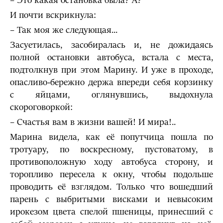
– Это какая остановка была? А?
И почти вскрикнула:
– Так моя же следующая...
Засуетилась, засобиралась и, не дожидаясь
полной остановки автобуса, встала с места,
подтолкнув при этом Марину. И уже в проходе,
опасливо-бережно держа впереди себя корзинку
с яйцами, оглянувшись, выдохнула
скороговоркой:
– Счастья вам в жизни вашей! И мира!..
Марина видела, как её попутчица пошла по
тротуару, по воскресному, пустоватому, в
противоположную ходу автобуса сторону, и
торопливо пересела к окну, чтобы подольше
проводить её взглядом. Только что вошедший
парень с выбритыми висками и невысоким
ирокезом цвета спелой пшеницы, принесший с