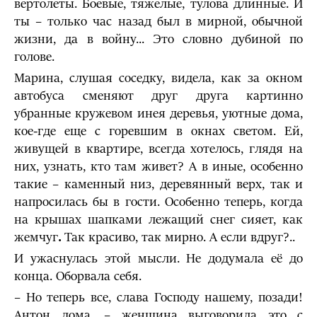
вертолеты. Боевые, тяжелые, тулова длинные. И
ты – только час назад был в мирной, обычной
жизни, да в войну... Это словно дубиной по
голове.
Марина, слушая соседку, видела, как за окном
автобуса сменяют друг друга картинно
убранные кружевом инея деревья, уютные дома,
кое-где еще с горевшим в окнах светом. Ей,
живущей в квартире, всегда хотелось, глядя на
них, узнать, кто там живет? А в иные, особенно
такие – каменный низ, деревянный верх, так и
напросилась бы в гости. Особенно теперь, когда
на крышах шапками лежащий снег сияет, как
жемчуг
.
Так красиво, так мирно. А если вдруг?..
И ужаснулась этой мысли. Не додумала её до
конца. Оборвала себя.
– Но теперь все, слава Господу нашему, позади!
Антон дома, – женщина выговорила это с