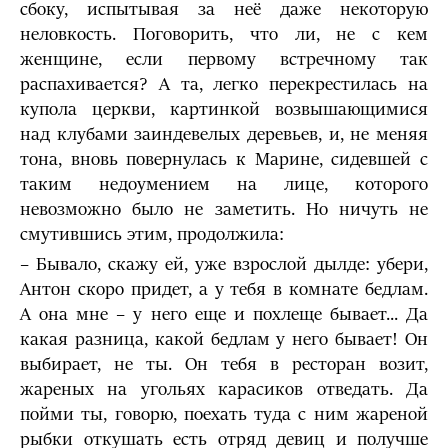
сбоку, испытывая за неё даже некоторую
неловкость. Поговорить, что ли, не с кем
женщине, если первому встречному так
распахивается? А та, легко перекрестилась на
купола церкви, картинкой возвышающимися
над клубами заиндевелых деревьев, и, не меняя
тона, вновь повернулась к Марине, сидевшей с
таким недоумением на лице, которого
невозможно было не заметить. Но ничуть не
смутившись этим, продолжила:
– Бывало, скажу ей, уже взрослой дылде: убери,
Антон скоро придет, а у тебя в комнате бедлам.
А она мне – у него еще и похлеще бывает... Да
какая разница, какой бедлам у него бывает! Он
выбирает, не ты. Он тебя в ресторан возит,
жареных на угольях карасиков отведать. Да
пойми ты, говорю, поехать туда с ним жареной
рыбки откушать есть отряд девиц и получше