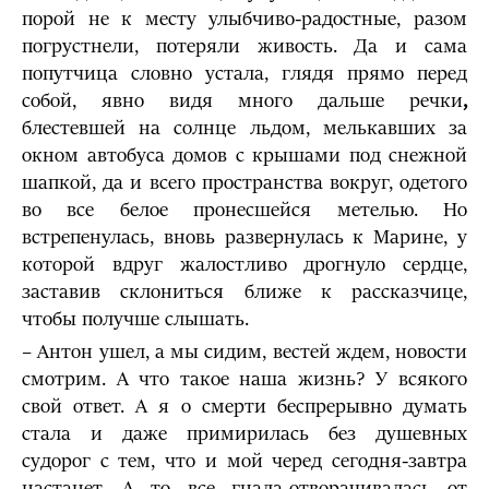
порой не к месту улыбчиво-радостные, разом
погрустнели, потеряли живость. Да и сама
попутчица словно устала, глядя прямо перед
собой, явно видя много дальше речки
,
блестевшей на солнце льдом, мелькавших за
окном автобуса домов с крышами под снежной
шапкой, да и всего пространства вокруг, одетого
во все белое пронесшейся метелью. Но
встрепенулась, вновь развернулась к Марине, у
которой вдруг жалостливо дрогнуло сердце,
заставив склониться ближе к рассказчице,
чтобы получше слышать.
– Антон ушел, а мы сидим, вестей ждем, новости
смотрим. А что такое наша жизнь? У всякого
свой ответ. А я о смерти беспрерывно думать
стала и даже примирилась без душевных
судорог с тем, что и мой черед сегодня-завтра
настанет. А то все гнала-отворачивалась от