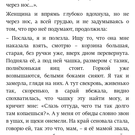
через нос…».
Женщина и впрямь глубоко вдохнула, но не
через нос, а всей грудью, и не задумываясь о
том, что про неё подумают, продолжила:
– Послала, я и полезла. Ищу то, что она мне
наказала взять, смотрю – корзина большая,
старая, без ручки уже, вверх дном перевернута.
Подняла её, а под ней чашка, размером с тазик,
полнёхонькая яиц стоит. Горкой уже
возвышаются, белыми боками сияют. Я так и
замерла, глядя на них. А тут свекровь, живенько
так, скоренько, в сарай вбежала, видно
спохватилась, что чашку эту найти могу, и
кричит мне: «Слазь оттуда, чего ты так долго
там копаешься?». А у меня от обиды словно звон
в ушах, и щеки онемели. На край сеновала стала,
говорю ей, так это что, мам, – я её мамой звала,