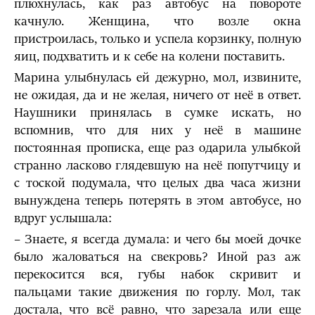
плюхнулась, как раз автобус на повороте
качнуло. Женщина, что возле окна
пристроилась, только и успела корзинку, полную
яиц, подхватить и к себе на колени поставить.
Марина улыбнулась ей дежурно, мол, извините,
не ожидая, да и не желая, ничего от неё в ответ.
Наушники принялась в сумке искать, но
вспомнив, что для них у неё в машине
постоянная прописка, еще раз одарила улыбкой
странно ласково глядевшую на неё попутчицу и
с тоской подумала, что целых два часа жизни
вынуждена теперь потерять в этом автобусе, но
вдруг услышала:
– Знаете, я всегда думала: и чего бы моей дочке
было жаловаться на свекровь? Иной раз аж
перекосится вся, губы набок скривит и
пальцами такие движения по горлу. Мол, так
достала, что всё равно, что зарезала или еще