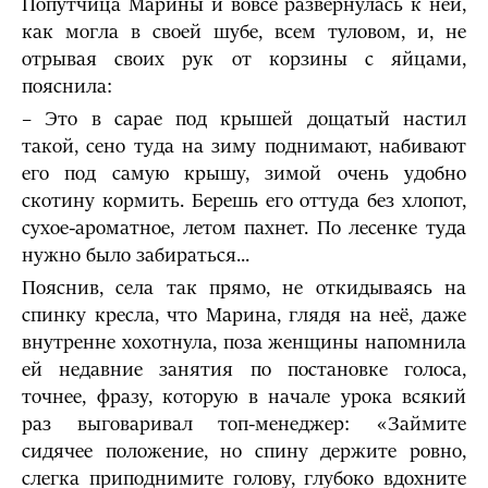
Попутчица Марины и вовсе развернулась к ней,
как могла в своей шубе, всем туловом, и, не
отрывая своих рук от корзины с яйцами,
пояснила:
– Это в сарае под крышей дощатый настил
такой, сено туда на зиму поднимают, набивают
его под самую крышу, зимой очень удобно
скотину кормить. Берешь его оттуда без хлопот,
сухое-ароматное, летом пахнет. По лесенке туда
нужно было забираться...
Пояснив, села так прямо, не откидываясь на
спинку кресла, что Марина, глядя на неё, даже
внутренне хохотнула, поза женщины напомнила
ей недавние занятия по постановке голоса,
точнее, фразу, которую в начале урока всякий
раз выговаривал топ-менеджер: «Займите
сидячее положение, но спину держите ровно,
слегка приподнимите голову, глубоко вдохните