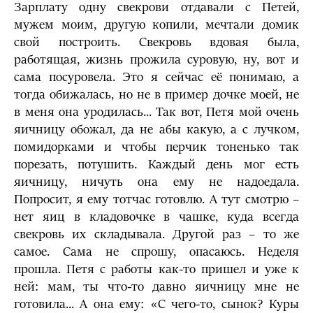
Зарплату одну свекрови отдавали с Петей,
мужем моим, другую копили, мечтали домик
свой построить. Свекровь вдовая была,
работящая, жизнь прожила суровую, ну, вот и
сама посуровела. Это я сейчас её понимаю, а
тогда обижалась, но не в пример дочке моей, не
в меня она уродилась... Так вот, Петя мой очень
яичницу обожал, да не абы какую, а с лучком,
помидорками и чтобы перчик тоненько так
порезать, потушить. Каждый день мог есть
яичницу, ничуть она ему не надоедала.
Попросит, я ему тотчас готовлю. А тут смотрю –
нет яиц в кладовочке в чашке, куда всегда
свекровь их складывала. Другой раз – то же
самое. Сама не спрошу, опасаюсь. Неделя
прошла. Петя с работы как-то пришел и уже к
ней: мам, ты что-то давно яичницу мне не
готовила... А она ему: «С чего-то, сынок? Куры