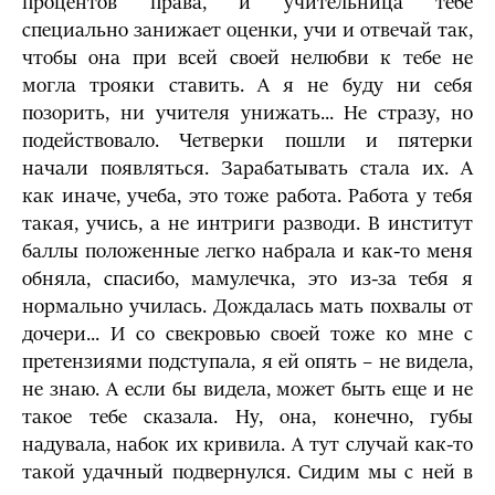
процентов права, и учительница тебе
специально занижает оценки, учи и отвечай так,
чтобы она при всей своей нелюбви к тебе не
могла трояки ставить. А я не буду ни себя
позорить, ни учителя унижать... Не стразу, но
подействовало. Четверки пошли и пятерки
начали появляться. Зарабатывать стала их. А
как иначе, учеба, это тоже работа. Работа у тебя
такая, учись, а не интриги разводи. В институт
баллы положенные легко набрала и как-то меня
обняла, спасибо, мамулечка, это из-за тебя я
нормально училась. Дождалась мать похвалы от
дочери... И со свекровью своей тоже ко мне с
претензиями подступала, я ей опять – не видела,
не знаю. А если бы видела, может быть еще и не
такое тебе сказала. Ну, она, конечно, губы
надувала, набок их кривила. А тут случай как-то
такой удачный подвернулся. Сидим мы с ней в