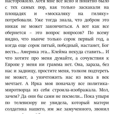
насторожило. Хотя мне все ясно и понятно было
с тех самых пор, как только заскакали на
площадях и «москаляку на гиляку»
потребовали. Уже тогда знала, что добром это
никак не может закончиться. А вот как все
обернется – это вопрос вопросов? По всему
видно, что нынче только сорок первый год, а
когда еще сорок пятый, победный, настанет, Бог
весть... Америка эта... Клейма некуда ставить... И
что хотите про меня думайте, а сочувствия к
Европе у меня ни грамма нет. Она, зараза, без
нас и задницу, простите меня, толком подтереть
не может, а уничтожить нас из века в век
мечтает. А Ирка моя поначалу все политика-
миротворца из себя строила-изображала. Мол,
зачем? Да они бы сами не посмели... Пока упыря
по телевизору не увидела, который матери
солдатика нашего, им же замученного, звонил