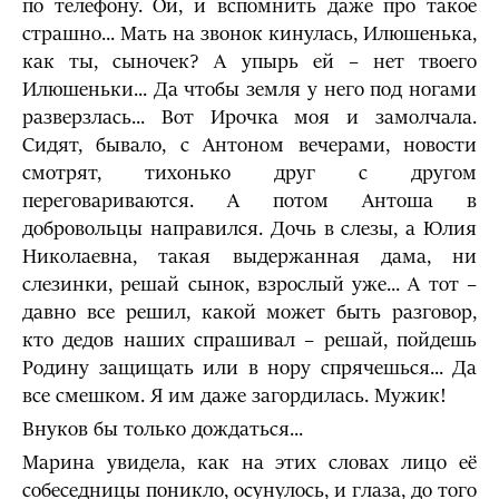
по телефону. Ой, и вспомнить даже про такое
страшно... Мать на звонок кинулась, Илюшенька,
как ты, сыночек? А упырь ей – нет твоего
Илюшеньки... Да чтобы земля у него под ногами
разверзлась... Вот Ирочка моя и замолчала.
Сидят, бывало, с Антоном вечерами, новости
смотрят, тихонько друг с другом
переговариваются. А потом Антоша в
добровольцы направился. Дочь в слезы, а Юлия
Николаевна, такая выдержанная дама, ни
слезинки, решай сынок, взрослый уже... А тот –
давно все решил, какой может быть разговор,
кто дедов наших спрашивал – решай, пойдешь
Родину защищать или в нору спрячешься... Да
все смешком. Я им даже загордилась. Мужик!
Внуков бы только дождаться...
Марина увидела, как на этих словах лицо её
собеседницы поникло, осунулось, и глаза, до того