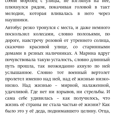
собой морозец с улицы, не взглянув на неё,
плюхнулся рядом, покачивая головой в такт
мелодии, которая вливалась в него через
наушники.
Автобус резко тронулся с места, и даже немного
поскользил колесами, словно полозьями, по
дороге, навстречу розовой от утреннего солнца,
сказочно красивой улице, со старинными
домами в резных наличниках. А Марина вдруг
почувствовала такую усталость, словно длинный
путь прошла, так неожиданно ахнуло по ней
услышанное. Словно тот военный вертолет
пролетел именно над ней, над её жизнью низко-
низко. Над жизнью – мирной, налаженной,
удачливой. Где нет ни взрывов, ни стрельбы. И
сама себе удивилась – как получилось, что
жизнь её страны не стала частью её жизни? Как
было это у её деда, поднимавшего целину. Отца,