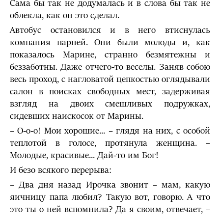
Сама бы так не додумалась и в слова бы так не
облекла, как он это сделал.
Автобус остановился и в него втиснулась
компания парней. Они были молоды и, как
показалось Марине, странно безмятежны и
беззаботны. Даже отчего-то веселы. Заняв собою
весь проход, с нагловатой цепкостью оглядывали
салон в поисках свободных мест, задерживая
взгляд на двоих смешливых подружках,
сидевших наискосок от Марины.
– О-о-о! Мои хорошие... – глядя на них, с особой
теплотой в голосе, протянула женщина. –
Молодые, красивые... Дай-то им Бог!
И безо всякого перерыва:
– Два дня назад Ирочка звонит – мам, какую
яичницу папа любил? Такую вот, говорю. А что
это ты о ней вспомнила? Да я своим, отвечает, –