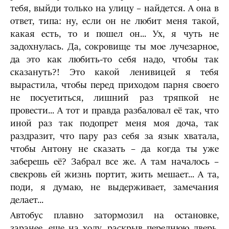
тебя, выйди только на улицу – найдется. А она в
ответ, типа: ну, если он не любит меня такой,
какая есть, то и пошел он... Ух, я чуть не
задохнулась. Да, сокровище ты мое лучезарное,
да это как любить-то себя надо, чтобы так
сказануть?! Это какой ленивицей я тебя
вырастила, чтобы перед приходом парня своего
не посуетиться, лишний раз тряпкой не
провести... А тот и правда разбаловал её так, что
иной раз так подопрет меня моя доча, так
раздразит, что пару раз себя за язык хватала,
чтобы Антону не сказать – да когда ты уже
заберешь её? Забрал все же. А там началось –
свекровь ей жизнь портит, жить мешает... А та,
поди, я думаю, не выдерживает, замечания
делает...
Автобус плавно затормозил на остановке,
заранее, еще на ходу, раскрыв переднюю дверь.