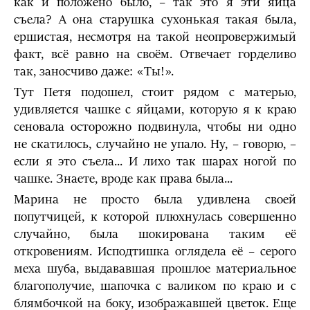
как и положено было, – так это я эти яйца
съела? А она старушка сухонькая такая была,
ершистая, несмотря на такой неопровержимый
факт, всё равно на своём. Отвечает горделиво
так, заносчиво даже: «Ты!».
Тут Петя подошел, стоит рядом с матерью,
удивляется чашке с яйцами, которую я к краю
сеновала осторожно подвинула, чтобы ни одно
не скатилось, случайно не упало. Ну, – говорю, –
если я это съела... И лихо так шарах ногой по
чашке. Знаете, вроде как права была...
Марина не просто была удивлена своей
попутчицей, к которой плюхнулась совершенно
случайно, была шокирована таким её
откровениям. Исподтишка оглядела её – серого
меха шуба, выдававшая прошлое материальное
благополучие, шапочка с валиком по краю и с
блямбочкой на боку, изображавшей цветок. Еще