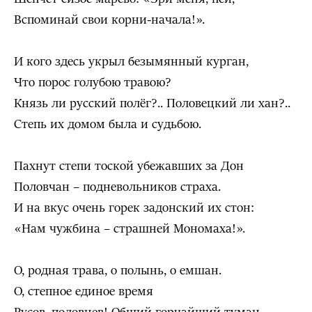
Вспоминай свои корни-начала!».
И кого здесь укрыл безымянный курган,
Что порос голубою травою?
Князь ли русский полёг?.. Половецкий ли хан?..
Степь их домом была и судьбою.
Пахнут степи тоской убежавших за Дон
Половчан – подневольников страха.
И на вкус очень горек задонский их стон:
«Нам чужбина – страшней Мономаха!».
О, родная трава, о полынь, о емшан.
О, степное единое время