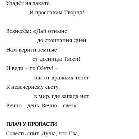
Упадёт на закате.
И прославим Творца!
Вознесём: «Дай отныне
до скончания дней
Нам вериги земные
от десницы Твоей!
И веди – по Обету! –
нас от вражьих тенет
К невечернему свету,
в мир, где запада нет.
Вечно – день. Вечно – свет».
ПЛАЧ У ПРОПАСТИ
Совесть спит. Душа, что Ева,