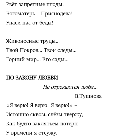
Рвёт запретные плоды.
Богоматерь – Приснодева!
Упаси нас от беды!
Живоносные труды…
Твой Покров… Твои следы…
Горний мир… Его сады…
ПО ЗАКОНУ ЛЮБВИ
Не отрекаются любя…
В.Тушнова
«Я верю! Я верю! Я верю!» –
Истошно сквозь слёзы твержу,
Как будто заклятьем потерю
У времени я отсужу.