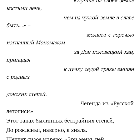
«Лучше на своей земле
костьми лечь,
чем на чужой земле в славе
быть…»
–
молвил с горечью
изгнанный Мономахом
за Дон половецкий хан,
припадая
к пучку седой травы емшан
с родных
донских степей.
Легенда из «Русской
летописи»
Этот запах былинных бескрайних степей,
До рожденья, наверно, я знала.
Шепчет сизое марево: «Зри меня, пей,