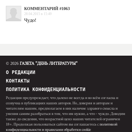
КОММЕНТАРИЙ #1063
28.04.2015 в 15:49
Чудо!
© 2026
ГАЗЕТА "ДЕНЬ ЛИТЕРАТУРЫ"
О РЕДАКЦИИ
КОНТАКТЫ
ПОЛИТИКА КОНФИДЕНЦИАЛЬНОСТИ
Редакция предупреждает, что далеко не всегда и во всём согласна и
созвучна в публикациях наших авторов. Но, доверяя и авторам и
читателям нашим, предполагаем в них наличие здравого смысла и
умения самим разобраться в том, что им нужно, а что - чуждо. Доводим
также до сведения, что возрастной ценз наших читателей ограничен
18+. Продолжая пользоваться сайтом вы соглашаетесь с
политикой
конфиденциальности и правилами обработки cookie