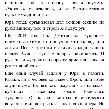
начинали по ту сторону фронта шуметь.
«Укропы» отвлекались, и от Евстигнеевских
пуль не уходил никто.
Юра тогда организовал для бойцов секцию по
рукопашному бою и стрельбе с двух рук.
Шёл 2014 год. Под Дмитровкой «укропы»
применили химию, но не учли, что подряд шли
дожди. После этого ни из каких колодцев пить
нельзя было – тут же диарея начиналась. И
русские и «укропы» попросту дристали, как на
реактивной тяге.
Ещё один случай всплыл у Юры в памяти.
Казаки, пять человек во главе с Юрой, шли возле
опушки леса. Без всякого камуфляжа, в папахах-
кубанках с красным верхом. Появились
«укропы». От казаков метрах в пятидесяти
встают, начинают рыть лёжку под снайпера. Не