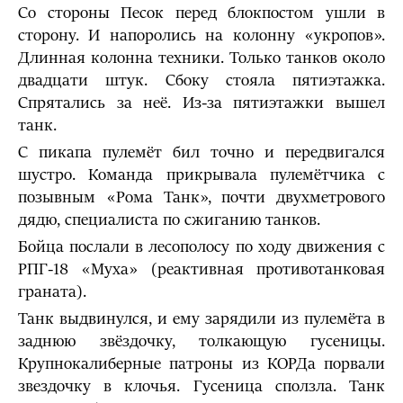
Со стороны Песок перед блокпостом ушли в
сторону. И напоролись на колонну «укропов».
Длинная колонна техники. Только танков около
двадцати штук. Сбоку стояла пятиэтажка.
Спрятались за неё. Из-за пятиэтажки вышел
танк.
С пикапа пулемёт бил точно и передвигался
шустро. Команда прикрывала пулемётчика с
позывным «Рома Танк», почти двухметрового
дядю, специалиста по сжиганию танков.
Бойца послали в лесополосу по ходу движения с
РПГ-18 «Муха» (реактивная противотанковая
граната).
Танк выдвинулся, и ему зарядили из пулемёта в
заднюю звёздочку, толкающую гусеницы.
Крупнокалиберные патроны из КОРДа порвали
звездочку в клочья. Гусеница сползла. Танк