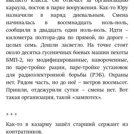
высшего класса. Он отвечал за организацию
караула, постов в парке вооружения. Как-то Юру
назначили в наряд дневальным. Смена
начиналась в восемнадцать ноль-ноль,
сообщили в двадцать один ноль-ноль. Идти –
километра полтора-два по прямой, по дороге –
целых семь. Дошли засветло. На точке стоят
около десятка гусеничных боевых машин пехоты
БМП-2, но модифицированные, навороченные,
по паре-тройке рации, паре-тройке установок
для радиоэлектронной борьбы (РЭБ). Охраны
нет. Рядом часть, но до неё – метров восемьсот.
Пришли, отдежурили сутки – смены нет. Вот
такая организация, такой «зампотех».
* * *
Как-то в казарму зашёл старший сержант из
контратников.