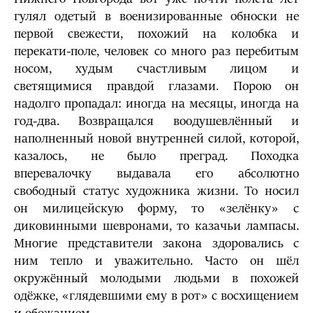
гулял одетый в военизированные обноски не
первой свежести, похожий на колобка и
перекати-поле, человек со много раз перебитым
носом, худым счастливым лицом и
светящимися правдой глазами. Порою он
надолго пропадал: иногда на месяцы, иногда на
год-два. Возвращался воодушевлённый и
наполненный новой внутренней силой, которой,
казалось, не было преград. Походка
вперевалочку выдавала его абсолютно
свободный статус художника жизни. То носил
он милицейскую форму, то «зелёнку» с
диковинными шевронами, то казачьи лампасы.
Многие представители закона здоровались с
ним тепло и уважительно. Часто он шёл
окружённый молодыми людьми в похожей
одёжке, «глядевшими ему в рот» с восхищением