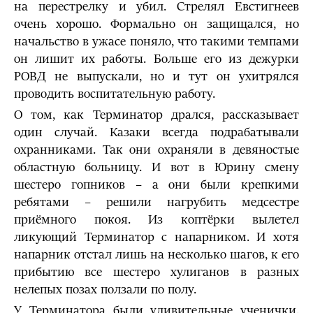
на перестрелку и убил. Стрелял Евстигнеев
очень хорошо. Формально он защищался, но
начальство в ужасе поняло, что такими темпами
он лишит их работы. Больше его из дежурки
РОВД не выпускали, но и тут он ухитрялся
проводить воспитательную работу.
О том, как Терминатор дрался, рассказывает
один случай. Казаки всегда подрабатывали
охранниками. Так они охраняли в девяностые
областную больницу. И вот в Юрину смену
шестеро гопников – а они были крепкими
ребятами – решили нагрубить медсестре
приёмного покоя. Из коптёрки вылетел
ликующий Терминатор с напарником. И хотя
напарник отстал лишь на несколько шагов, к его
прибытию все шестеро хулиганов в разных
нелепых позах ползали по полу.
У Терминатора были удивительные ученички.