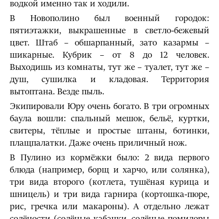
водкой именно так и ходили.
В Новополино был военный городок:
пятиэтажки, выкрашенные в светло-бежевый
цвет. Штаб – обшарпанный, зато казармы –
шикарные. Кубрик – от 8 до 12 человек.
Выходишь из комнаты, тут же – туалет, тут же –
душ, сушилка и кладовая. Территория
вытоптана. Везде пыль.
Экипировали Юру очень богато. В три огромных
баула вошли: спальный мешок, бельё, куртки,
свитеры, тёплые и простые штаны, ботинки,
плащпалатки. Даже очень приличный нож.
В Пулино из кормёжки было: 2 вида первого
блюда (например, борщ и харчо, или солянка),
три вида второго (котлета, тушёная курица и
шницель) и три вида гарнира (кортошка-пюре,
рис, гречка или макароны). А отдельно лежат
солёности (солёные кабачки, солёные помидоры