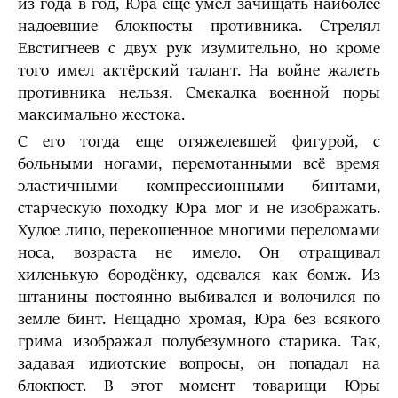
из года в год, Юра ещё умел зачищать наиболее
надоевшие блокпосты противника. Стрелял
Евстигнеев с двух рук изумительно, но кроме
того имел актёрский талант. На войне жалеть
противника нельзя. Смекалка военной поры
максимально жестока.
С его тогда еще отяжелевшей фигурой, с
больными ногами, перемотанными всё время
эластичными компрессионными бинтами,
старческую походку Юра мог и не изображать.
Худое лицо, перекошенное многими переломами
носа, возраста не имело. Он отращивал
хиленькую бородёнку, одевался как бомж. Из
штанины постоянно выбивался и волочился по
земле бинт. Нещадно хромая, Юра без всякого
грима изображал полубезумного старика. Так,
задавая идиотские вопросы, он попадал на
блокпост. В этот момент товарищи Юры