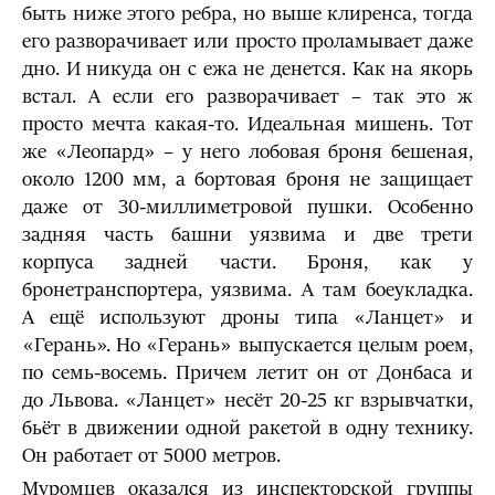
быть ниже этого ребра, но выше клиренса, тогда
его разворачивает или просто проламывает даже
дно. И никуда он с ежа не денется. Как на якорь
встал. А если его разворачивает – так это ж
просто мечта какая-то. Идеальная мишень. Тот
же «Леопард» – у него лобовая броня бешеная,
около 1200 мм, а бортовая броня не защищает
даже от 30-миллиметровой пушки. Особенно
задняя часть башни уязвима и две трети
корпуса задней части. Броня, как у
бронетранспортера, уязвима. А там боеукладка.
А ещё используют дроны типа «Ланцет» и
«Герань». Но «Герань» выпускается целым роем,
по семь-восемь. Причем летит он от Донбаса и
до Львова. «Ланцет» несёт 20-25 кг взрывчатки,
бьёт в движении одной ракетой в одну технику.
Он работает от 5000 метров.
Муромцев оказался из инспекторской группы