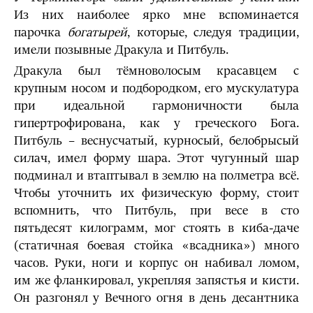
Из них наиболее ярко мне вспоминается
парочка
богатырей
, которые, следуя традиции,
имели позывные Дракула и Питбуль.
Дракула был тёмноволосым красавцем с
крупным носом и подбородком, его мускулатура
при идеальной гармоничности была
гипертрофирована, как у греческого Бога.
Питбуль – веснусчатый, курносый, белобрысый
силач, имел форму шара. Этот чугунный шар
подминал и втаптывал в землю на полметра всё.
Чтобы уточнить их физическую форму, стоит
вспомнить, что Питбуль, при весе в сто
пятьдесят килограмм, мог стоять в киба-даче
(статичная боевая стойка «всадника») много
часов. Руки, ноги и корпус он набивал ломом,
им же фланкировал, укрепляя запястья и кисти.
Он разгонял у Вечного огня в день десантника