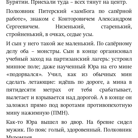
Бурятии. Приехали туда – всех тянут на центр.
Полковник Питерский «замБога по сапёрной
работе», знаком с Конторовичем Александром
Сергеевичем. Низенький, старенький,
стройненький, в очках, седые усы.
И сын у него такой же маленький. По сапёрному
делу оба – монстры. Сын в конце организовал
учебный заход на партизанский лагерь: устроил
минное поле; даже наученный Юра на его мине
«подорвался». Учил, как из обычных мин
сделать летающие: идёшь по дороге, а мина в
пятидесяти метрах от тебя срабатывает,
вылетает и взрывается над дорогой. А в конце он
заложил прямо под воротами противопехотную
мину нажимную (ПМН).
Как-то Юра вышел во двор. На бревне сидел
мужик. По пояс голый, здоровенный. Полковник
Муромцев.