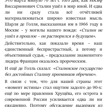
5-го марта минуло 70 лет с того дня, как Иосиф
Виссарионович Сталин ушёл в мир иной. И едва
ли ни сразу стала всё отчётливей
материализоваться широко известная мысль
Шарля де Голля, высказанная им в 1966 году в
Москве – у могилы нашего вождя:
«Сталин не
ушёл в прошлое – он растворился в будущем».
Действительно, как показало время – наш
единственный беспристрастный, а потому и
объективный судья, – предсказание знаменитого
лидера Франции оказалось пророческим.
И ещё де Голль сказал:
«Сталинское государство
без достойных Сталину преемников обречено».
В связи с тем, что для нашей страны этот
«момент истины» стал ощутим задолго до 90-х:
ещё по мере правления Хрущёва, его острота в
современной России усиливается едва ли ни
ежедневно. Поэтому
обсуждение выдержек из