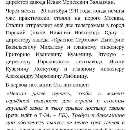
директор завода Исаак Моисеевич Зальцман.
Через месяц – 20 октября 1941 года, когда немцы
уже практически стояли на пороге Москвы,
Сталин отправляет ещё две телеграммы в город
Горький (ныне Нижний Новгород). Одну –
директору завода «Красное Сормово» Дмитрию
Васильевичу Михалеву и главному инженеру
Григорию Ивановичу Кузьмину. Вторую –
директору Горьковского автозавода Ивану
Кузьмичу Лоскутову и главному инженеру
Александру Марковичу Лифшицу.
В первом послании Сталин пишет:
«Нельзя далее терпеть, чтобы в момент
серьёзной опасности для страны и столицы
крупный завод в тылу срывал поставку танков
(речь идёт о Т-34. –
Г.Б
.)
. Требую в ближайшие
дни обеспечить выпуск не менее трёх танков в
день, доведя выпуск к концу месяца до 4-5 штук в