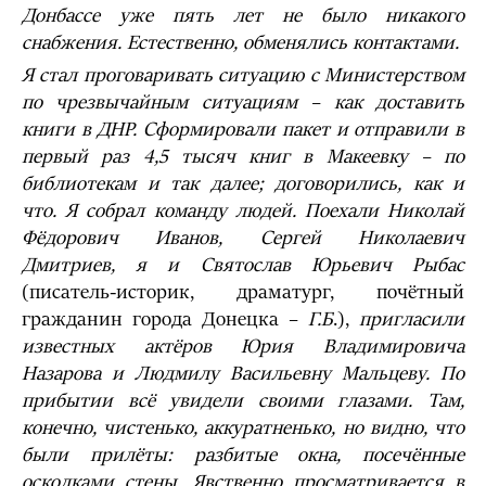
Донбассе уже пять лет не было никакого
снабжения. Естественно, обменялись контактами.
Я стал проговаривать ситуацию с Министерством
по чрезвычайным ситуациям – как доставить
книги в ДНР. Сформировали пакет и отправили в
первый раз 4,5 тысяч книг в Макеевку – по
библиотекам и так далее; договорились, как и
что. Я собрал команду людей. Поехали Николай
Фёдорович Иванов, Сергей Николаевич
Дмитриев, я и Святослав Юрьевич Рыбас
(писатель-историк, драматург, почётный
гражданин города Донецка –
Г.Б
.),
пригласили
известных актёров Юрия Владимировича
Назарова и Людмилу Васильевну Мальцеву. По
прибытии всё увидели своими глазами. Там,
конечно, чистенько, аккуратненько, но видно, что
были прилёты: разбитые окна, посечённые
осколками стены. Явственно просматривается в