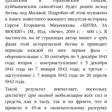
уральским и горьковским танкам,
куйбышевским самолётам) будет
решён исход
битвы под Москвой.
Подробно об этом изложено
в книге известного военного писателя-историка
Сергея Егоровича Михеенкова «БИТВА ЗА
МОСКВУ» (М., Изд. «Вече», 2019 г. – 400 с.). В
частности, на её страницах автор пишет
о трёх
фазах этой исторической битвы
и приводит
периоды каждой из них: первая фаза
–
оборонительная
: с 30 сентября по 5 декабря 1941
года; вторая –
контрнаступление
: с 5 декабря
1941 года по 7 января 1942 года; и третья –
наступление
: с 7 января 1942 года по 20 апреля
1942 года.
Такой результат впечатляет, поскольку
достигнут
при полной мобилизации
всех сил и
средств, как в тылу, так и на фронте, что и
привело в 45-м к окончательному разгрому