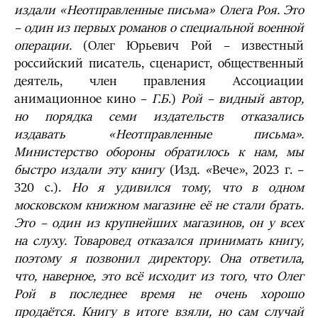
издали «Неотправленные письма» Олега Роя. Это
– один из первых романов о специальной военной
операции.
(Олег Юрьевич Рой – известный
российский писатель, сценарист, общественный
деятель, член правления Ассоциации
анимационное кино –
Г.Б
.)
Рой – видный автор,
но порядка семи издательств отказались
издавать «Неотправленные письма».
Министерство обороны обратилось к нам, мы
быстро издали эту книгу
(Изд
. «
Вече», 2023 г. –
320 с.).
Но я удивился тому, что в одном
московском книжном магазине её не стали брать.
Это – один из крупнейших магазинов, он у всех
на слуху. Товаровед отказался принимать книгу,
поэтому я позвонил директору. Она ответила,
что, наверное, это всё исходит из того, что Олег
Рой в последнее время не очень хорошо
продаётся. Книгу в итоге взяли, но сам случай