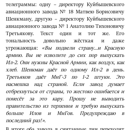
телеграммы: одну – директору Куйбышевского
авиационного завода № 18 Матвею Борисовичу
Шенкману, другую – директору Куйбышевского
авиационного завода № 1 Анатолию Тихоновичу
Третьякову. Текст один и тот же. Его
тональность довольно жёсткая и даже
угрожающая:
«Вы подвели страну…и Красную
армию. Вы не
изволите до сих пор выпускать
Ил-2. Они нужны Красной Армии, как воздух, как
хлеб. Шенкман даёт по одному Ил-2 в день.
Третьяков даёт МиГ-3 по 1-2 штуки. Это
насмешка над страной.
Если завод думает
отбрехнуться от страны, то жестоко ошибается и
понесёт за это кару. Прошу не выводить
правительство из терпения и требую выпускать
больше Илов и МиГов. Предупреждаю в
последний раз!».
В итоге оба завода в считанные дни переходят