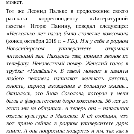
может.
Тот же Леонид Палько в продолжение своего
рассказа корреспонденту «Литературной
газеты» Игорю Панину, поведал следующее:
«Несколько лет назад было столетие комсомола
(конец октября 2018 г. –
Г.Б
.).
И я у себя в родном
Новосибирском университете открывал
читальный зал. Находясь там, принял звонок по
телефону. Неизвестный номер. Женский голос в
трубке: «Узнаёшь?». В такой момент в памяти
любого человека начинают мелькать детство,
юность, период вхождения в большую жизнь…
Оказалось, это Вика Соколова, которая у меня
была в факультетском бюро комсомола. 36 лет до
этого мы не общались. А теперь она – начальник
отдела культуры в Макеевке. Я ей сообщил, что
вот прямо сейчас в родном университете дарю
книги. А она попросила подарить и им, так как в