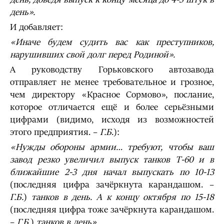
день».
И добавляет:
«Иначе будем судить вас как преступников,
нарушивших свой долг перед Родиной».
А руководству Горьковского автозавода
отправляет не менее требовательное и грозное,
чем директору «Красное Сормово», послание,
которое отличается ещё и более серьёзными
цифрами (видимо, исходя из возможностей
этого предприятия. –
Г.Б
.):
«Нужды обороны армии… требуют, чтобы ваш
завод резко увеличил выпуск танков Т-60 и в
ближайшие 2-3 дня начал выпускать по 10-13
(последняя цифра зачёркнута карандашом. –
Г.Б.
)
танков в день. А к концу октября по 15-18
(последняя цифра тоже зачёркнута карандашом.
–
Г.Б
.)
танков в день».