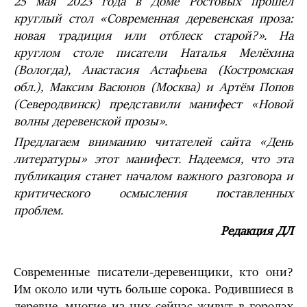
25 мая 2023 года в Доме Ростовых прошёл
круглый стол «Современная деревенская проза:
новая традиция или отблеск старой?». На
круглом столе писатели Наталья Мелёхина
(Вологда), Анастасия Астафьева (Костромская
обл.), Максим Васюнов (Москва) и Артём Попов
(Северодвинск) представили манифест «Новой
волны деревенской прозы».
Предлагаем вниманию читателей сайта «День
литературы» этот манифест. Надеемся, что эта
публикация станет началом важного разговора и
критического осмысления поставленных
проблем.
Редакция ДЛ
Современные писатели-деревенщики, кто они?
Им около или чуть больше сорока. Родившиеся в
деревне, многие из них сейчас живут в городах