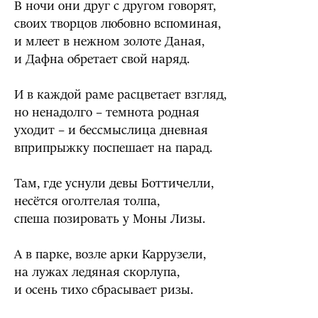
В ночи они друг с другом говорят,
своих творцов любовно вспоминая,
и млеет в нежном золоте Даная,
и Дафна обретает свой наряд.
И в каждой раме расцветает взгляд,
но ненадолго – темнота родная
уходит – и бессмыслица дневная
вприпрыжку поспешает на парад.
Там, где уснули девы Боттичелли,
несётся оголтелая толпа,
спеша позировать у Моны Лизы.
А в парке, возле арки Каррузели,
на лужах ледяная скорлупа,
и осень тихо сбрасывает ризы.