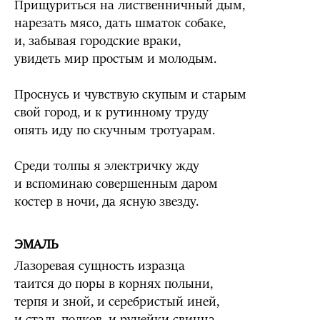
Прищуриться на лиственничный дым,
нарезать мясо, дать шматок собаке,
и, забывая городские враки,
увидеть мир простым и молодым.
Проснусь и чувствую скупым и старым
свой город, и к рутинному труду
опять иду по скучным тротуарам.
Среди толпы я электричку жду
и вспоминаю совершенным даром
костер в ночи, да ясную звезду.
ЭМАЛЬ
Лазоревая сущность изразца
таится до поры в корнях полыни,
терпя и зной, и серебристый иней,
и сталь подков, и ручейки свинца.