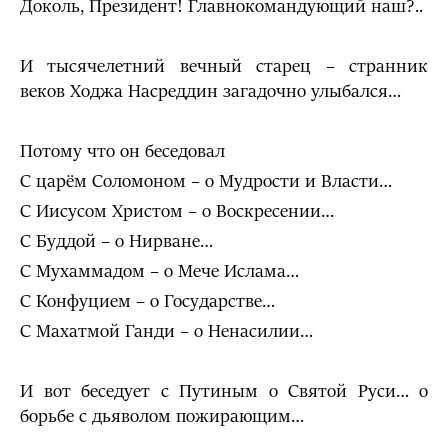
Доколь, Президент! Главнокомандующий наш?..
И тысячелетний вечный старец – странник
веков Ходжа Насреддин загадочно улыбался…
Потому что он беседовал
С царём Соломоном – о Мудрости и Власти…
С Иисусом Христом – о Воскресении…
С Буддой – о Нирване…
С Мухаммадом – о Мече Ислама…
С Конфуцием – о Государстве…
С Махатмой Ганди – о Ненасилии…
И вот беседует с Путиным о Святой Руси… о
борьбе с дьяволом пожирающим…