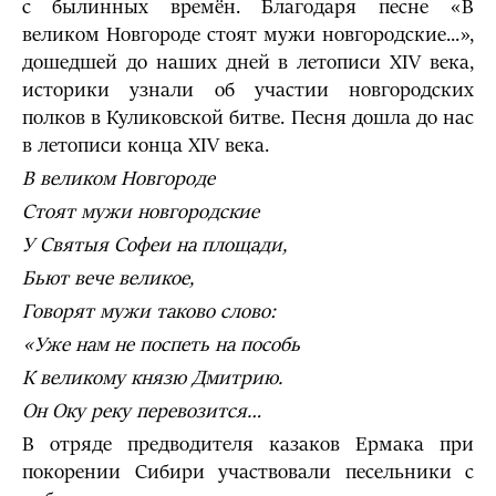
с былинных времён. Благодаря песне «В
великом Новгороде стоят мужи новгородские...»,
дошедшей до наших дней в летописи XIV века,
историки узнали об участии новгородских
полков в Куликовской битве. Песня дошла до нас
в летописи конца XIV века.
В великом Новгороде
Стоят мужи новгородские
У Святыя Софеи на площади,
Бьют вече великое,
Говорят мужи таково слово:
«Уже нам не поспеть на пособь
К великому князю Дмитрию.
Он Оку реку перевозится…
В отряде предводителя казаков Ермака при
покорении Сибири участвовали песельники с