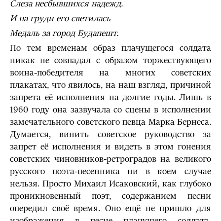
Слеза несбывшихся надежд.
И на груди его светилась
Медаль за город Будапешт.
По тем временам образ плачущегося солдата
никак не совпадал с образом торжествующего
воина-победителя на многих советских
плакатах, что явилось, на наш взгляд, причиной
запрета её исполнения на долгие годы. Лишь в
1960 году она зазвучала со сцены в исполнении
замечательного советского певца Марка Бернеса.
Думается, винить советское руководство за
запрет её исполнения и видеть в этом гонения
советских чиновников-ретроградов на великого
русского поэта-песенника ни в коем случае
нельзя. Просто Михаил Исаковский, как глубоко
проникновенный поэт, содержанием песни
опередил своё время. Оно ещё не пришло для
изображения в песне плачущего солдата,