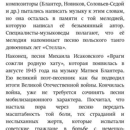
композиторы (Блантер, Новиков, Соловьев-Седой
и др.) пытались написать музыку к этим словам,
но она осталась в памяти с той мелодией,
которую написал её безымянный автор.
Специалисты-музыковеды полагают, что её
мелодия напоминает песню польского танго
довоенных лет «Стелла».
Наконец, песня Михаила Исаковского «Враги
сожгли родную хату», которая появилась в
августе 1945 года на музыку Матвея Блантера.
Ею великий поэт-песенник как бы подводил
итоги Великой Отечественной войны. Кончилась
война, уже не требуется сочинять песни
мобилизационного характера. Посчитал, что
настала пора через песню передать
масштабность той боли, тех страданий и
неслыханных жертв, которые испытали
советские граждане в борьбе с немецко-