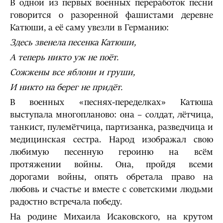
В одной из первых военных переработок песни
говорится о разоренной фашистами деревне
Катюши, а её саму увезли в Германию:
Здесь звенела песенка Катюши,
А теперь никто уж не поёт.
Сожжены все яблони и груши,
И никто на берег не придёт.
В военных «песнях-переделках» Катюша
выступала многопланово: она – солдат, лётчица,
танкист, пулемётчица, партизанка, разведчица и
медицинская сестра. Народ изображал свою
любимую песенную героиню на всём
протяжении войны. Она, пройдя всеми
дорогами войны, опять обретала право на
любовь и счастье и вместе с советскими людьми
радостно встречала победу.
На родине Михаила Исаковского, на крутом