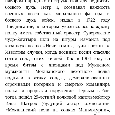
набором народных инструментов для поднятия
боевого духа. Петр I, осознавая важность
военных песен как морального фактора и
боевого духа войск, издал в 1722 году
Предписание, в котором указывалось каждому
полку иметь собственный оркестр. Суворовские
чудо-богатыри шли на штурм Измаила под
казацкую песню «Ночи темны, тучи грозны...».
Известны случаи, когда военные песни спасали
сотни солдатских жизней. Так, в 1904 году во
время битвы с японцами под Мукденом
музыканты Мокшанского пехотного полка
подняли в атаку солдат, деморализованных
огромными потерями и смертью командира
полка, и прорвали окружение. Первым в бой
тогда пошёл 25-летний полковой капельмейстер
Илья Шатров (будущий автор композиции
«Мокшанский полк на сопках Маньчжурии»,