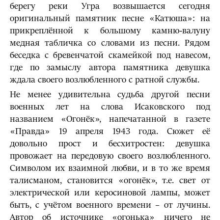
берегу реки Угра возвышается сегодня
оригинальный памятник песне «Катюша»: на
прикреплённой к большому камню-валуну
медная табличка со словами из песни. Рядом
беседка с бревенчатой скамейкой под навесом,
где по замыслу автора памятника девушка
ждала своего возлюбленного с ратной службы.
Не менее удивительна судьба другой песни
военных лет на слова Исаковского под
названием «Огонёк», напечатанной в газете
«Правда» 19 апреля 1943 года. Сюжет её
довольно прост и бесхитростен: девушка
провожает на передовую своего возлюбленного.
Символом их взаимной любви, и в то же время
талисманом, становится «огонёк», т.е. свет от
электрической или керосиновой лампы, может
быть, с учётом военного времени – от лучины.
Автор об источнике «огонька» ничего не