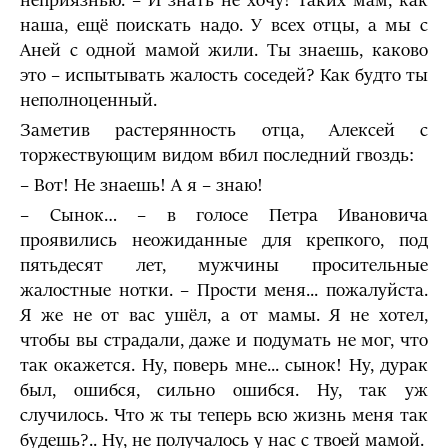
неприязнью. – И знать не хочу! Таких мам, как
наша, ещё поискать надо. У всех отцы, а мы с
Аней с одной мамой жили. Ты знаешь, каково
это – испытывать жалость соседей? Как будто ты
неполноценный.
Заметив растерянность отца, Алексей с
торжествующим видом вбил последний гвоздь:
– Вот! Не знаешь! А я – знаю!
– Сынок… – в голосе Петра Ивановича
проявились неожиданные для крепкого, под
пятьдесят лет, мужчины просительные
жалостные нотки. – Прости меня... пожалуйста.
Я же не от вас ушёл, а от мамы. Я не хотел,
чтобы вы страдали, даже и подумать не мог, что
так окажется. Ну, поверь мне... сынок! Ну, дурак
был, ошибся, сильно ошибся. Ну, так уж
случилось. Что ж ты теперь всю жизнь меня так
будешь?.. Ну, не получалось у нас с твоей мамой.