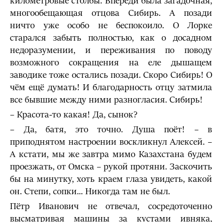
километровые столбы. Впереди была загадочная,
многообещающая отцова Сибирь. А позади
ничто уже особо не беспокоило. О Лорке
старался забыть полностью, как о досадном
недоразумении, и переживания по поводу
возможного сокращения на еле дышащем
заводике тоже остались позади. Скоро Сибирь! О
чём ещё думать! И благодарность отцу затмила
все бывшие между ними разногласия. Сибирь!
– Красота-то какая! Да, сынок?
– Да, батя, это точно. Душа поёт! – в
приподнятом настроении воскликнул Алексей. –
А кстати, мы же завтра мимо Казахстана будем
проезжать, от Омска – рукой протяни. Заскочить
бы на минутку, хоть краем глаза увидеть, какой
он. Степи, сопки... Никогда там не был.
Пётр Иванович не отвечал, сосредоточенно
высматривая машины за кустами ивняка,