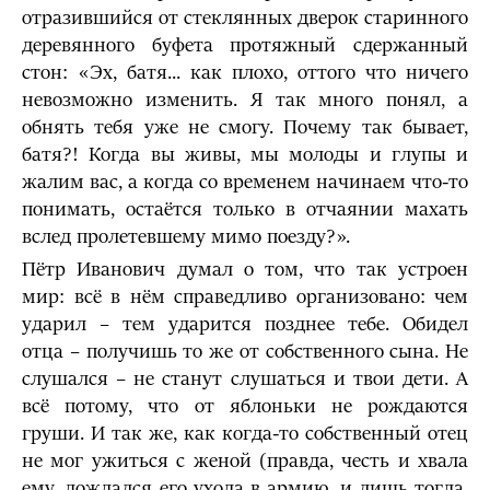
отразившийся от стеклянных дверок старинного
деревянного буфета протяжный сдержанный
стон: «Эх, батя... как плохо, оттого что ничего
невозможно изменить. Я так много понял, а
обнять тебя уже не смогу. Почему так бывает,
батя?! Когда вы живы, мы молоды и глупы и
жалим вас, а когда со временем начинаем что-то
понимать, остаётся только в отчаянии махать
вслед пролетевшему мимо поезду?».
Пётр Иванович думал о том, что так устроен
мир: всё в нём справедливо организовано: чем
ударил – тем ударится позднее тебе. Обидел
отца – получишь то же от собственного сына. Не
слушался – не станут слушаться и твои дети. А
всё потому, что от яблоньки не рождаются
груши. И так же, как когда-то собственный отец
не мог ужиться с женой (правда, честь и хвала
ему, дождался его ухода в армию, и лишь тогда,