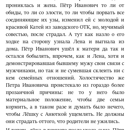
прониклась и жена. Пётр Иванович то ли от
обиды, то ли со злости, то ли чтобы порвать все
соединяющие их узы, изменил ей с молодой и
красивой Катей из заводского ОТК, но, мучимый
совестью, после страдал. А тут как назло о его
ходке на сторону узнала Лена и выгнала из
дома. Пётр Иванович ушёл к матери да так и
остался бобылять, впрочем, как и Лена, хотя и
демонстрировавшая бывшему мужу свои связи с
мужчинами, но так и не сумевшая склеить ни с
кем семейных отношений. Холостячество же
Петра Ивановича проистекало из гораздо более
прозаичной причины: не то у него было
материальное положение, чтобы две семьи
кормить, а в таком разе и думать было нечего,
чтобы Лёшку с Анюткой ущемлять. Не должны
они страдать оттого, что родители не ужились.