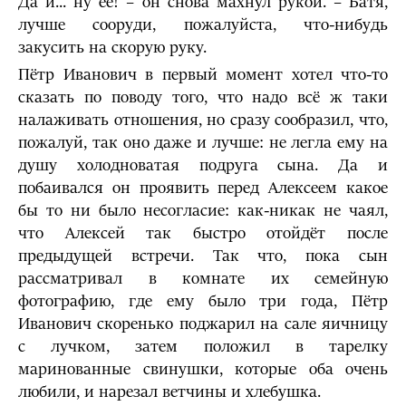
Да и... ну её! – он снова махнул рукой. – Батя,
лучше сооруди, пожалуйста, что-нибудь
закусить на скорую руку.
Пётр Иванович в первый момент хотел что-то
сказать по поводу того, что надо всё ж таки
налаживать отношения, но сразу сообразил, что,
пожалуй, так оно даже и лучше: не легла ему на
душу холодноватая подруга сына. Да и
побаивался он проявить перед Алексеем какое
бы то ни было несогласие: как-никак не чаял,
что Алексей так быстро отойдёт после
предыдущей встречи. Так что, пока сын
рассматривал в комнате их семейную
фотографию, где ему было три года, Пётр
Иванович скоренько поджарил на сале яичницу
с лучком, затем положил в тарелку
маринованные свинушки, которые оба очень
любили, и нарезал ветчины и хлебушка.