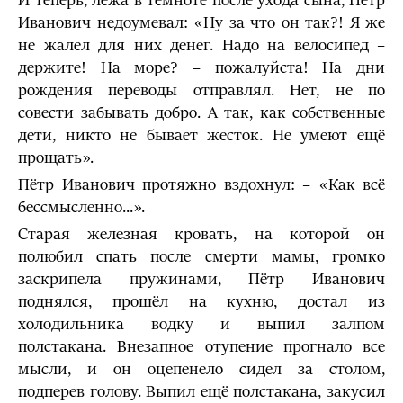
И теперь, лёжа в темноте после ухода сына, Пётр
Иванович недоумевал: «Ну за что он так?! Я же
не жалел для них денег. Надо на велосипед –
держите! На море? – пожалуйста! На дни
рождения переводы отправлял. Нет, не по
совести забывать добро. А так, как собственные
дети, никто не бывает жесток. Не умеют ещё
прощать».
Пётр Иванович протяжно вздохнул: – «Как всё
бессмысленно...».
Старая железная кровать, на которой он
полюбил спать после смерти мамы, громко
заскрипела пружинами, Пётр Иванович
поднялся, прошёл на кухню, достал из
холодильника водку и выпил залпом
полстакана. Внезапное отупение прогнало все
мысли, и он оцепенело сидел за столом,
подперев голову. Выпил ещё полстакана, закусил