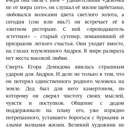
вчера она была с ним – удивительная «девочка
не от мира сего», он слушал её милое щебетанье,
любовался волосами цвета светлого золота, а
сегодня (сон или явь?) он встречает её в
элитном ресторане. С ней «преподаватель
эстетики» – старый сутенер, поманивший её
призраком легкого счастья. Они уходят вместе,
на глазах изумленного Андрея. В мире разврата
нет места высокой любви.
Смерть Егора Демидова явилась страшным
ударом для Андрея. И дело не только в том, что
он потерял единственного родного человека на
земле. Дед был для него камертоном, по
которому он сверял чистоту своих мыслей,
чувств и поступков. Общение с дедом
поддерживало на плаву его, уже изрядно
потрепанного, уставшего бороться с бурными и
злыми волнами жизни. Великий художник не