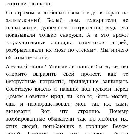
этого не слышали.
Со страхом и любопытством глядя в экран на
задымленный Белый дом, телезрители не
испытывали душевного потрясения: ведь его
показывали только снаружи. А в это время
«кумулятивные снаряды, уничтожая людей,
разбрызгивали их мозг по стенам». Мы ничего
об этом не знали.
А если б знали? Многие ли нашли бы мужество
открыто выразить свой протест, как те
безоружные патриоты, пришедшие защищать
Советскую власть и павшие под пулями перед
Домом Советов? Вряд ли. Кто-то, быть может,
еще и позлорадствовал: мол, так их, сами
виноваты! Вот, что страшно. Почему
зомбированные обыватели так не любили их,
этих людей, погибающих в горящем Белом
доме? Потому, что им казалось, будто