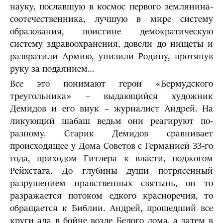
науку, пославшую в космос первого землянина-
соотечественника, лучшую в мире систему
образования, поистине демократическую
систему здравоохранения, довели до нищеты и
развратили Армию, унизили Родину, протянув
руку за подаянием…
Все это понимают герои «Бермудского
треугольника» – выдающийся художник
Демидов и его внук – журналист Андрей. На
ликующий шабаш ведьм они реагируют по-
разному. Старик Демидов сравнивает
происходящее у Дома Советов с Германией 33-го
года, приходом Гитлера к власти, поджогом
Рейхстага. До глубины души потрясенный
разрушением нравственных святынь, он то
разражается потоком едкого красноречия, то
обращается к Библии. Андрей, прошедший все
круги ада в бойне возле Белого дома, а затем в