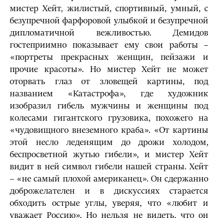
мистер Хейт, жилистый, спортивный, умный, с
безупречной фарфоровой улыбкой и безупречной
дипломатичной вежливостью. Демидов
гостеприимно показывает ему свои работы –
«портреты прекрасных женщин, пейзажи и
прочие красоты». Но мистер Хейт не может
оторвать глаз от зловещей картины, под
названием «Катастрофа», где художник
изобразил гибель мужчины и женщины под
колесами гигантского грузовика, похожего на
«чудовищного внеземного краба». «От картины
этой несло леденящим до дрожи холодом,
беспросветной жутью гибели», и мистер Хейт
видит в ней символ гибели нашей страны. Хейт
– «не самый плохой американец». Он сдержанно
доброжелателен и в дискуссиях старается
обходить острые углы, уверяя, что «любит и
уважает Россию». Но нельзя не видеть, что он