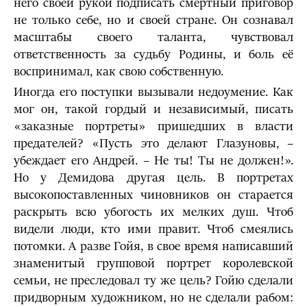
него своей рукой подписать смертный приговор
не только себе, но и своей стране. Он сознавал
масштабы своего таланта, чувствовал
ответственность за судьбу Родины, и боль её
воспринимал, как свою собственную.
Иногда его поступки вызывали недоумение. Как
мог он, такой гордый и независимый, писать
«заказные портреты» пришедших в власти
предателей? «Пусть это делают Глазуновы, –
убеждает его Андрей. – Не ты! Ты не должен!».
Но у Демидова другая цель. В портретах
высокопоставленных чиновников он старается
раскрыть всю убогость их мелких душ. Чтоб
видели люди, кто ими правит. Чтоб смеялись
потомки. А разве Гойя, в свое время написавший
знаменитый групповой портрет королевской
семьи, не преследовал ту же цель? Гойю сделали
придворным художником, но не сделали рабом: