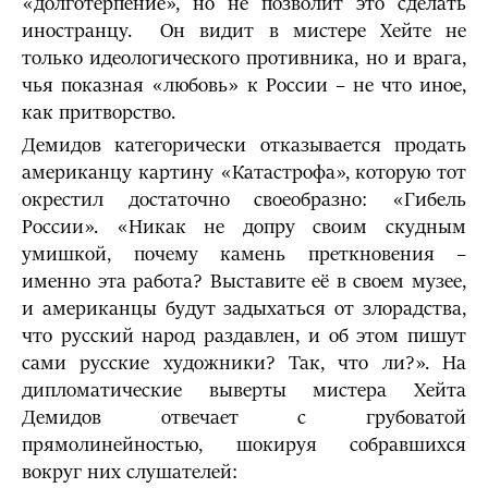
«долготерпение», но не позволит это сделать
иностранцу. Он видит в мистере Хейте не
только идеологического противника, но и врага,
чья показная «любовь» к России – не что иное,
как притворство.
Демидов категорически отказывается продать
американцу картину «Катастрофа», которую тот
окрестил достаточно своеобразно: «Гибель
России». «Никак не допру своим скудным
умишкой, почему камень преткновения –
именно эта работа? Выставите её в своем музее,
и американцы будут задыхаться от злорадства,
что русский народ раздавлен, и об этом пишут
сами русские художники? Так, что ли?». На
дипломатические выверты мистера Хейта
Демидов отвечает с грубоватой
прямолинейностью, шокируя собравшихся
вокруг них слушателей: