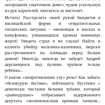
загородном «пыточном доме», чудом ускользнув
из рук карателей, хватается за пистолет.
Мстить! Расстрелять своей рукой бандитов в
милицейской форме и отвратительных
гигантских лягушек – омоновцев в масках и
камуфляже, упивающихся кровью невинных
жертв! Увидеть страх в их глазах! Найти и
казнить убийцу мальчика-казачонка, зверски
расстрелянного на площади перед Белым
домом! Никогда, никогда не забудет Андрей
дергающееся под пулями хрупкое тельце
ребенка…
О каком «непротивлении злу» речь? Как забыть
«белокурую бестию», лейтенанта Кустенко с
девически чистыми белыми зубами, который
«равнодушно» отбрасывает задержанного
депутата «молниеносным прямым тычком…