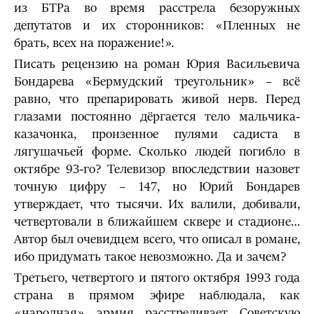
из БТРа во время расстрела безоружных
депутатов и их сторонников: «Пленных не
брать, всех на поражение!».
Писать рецензию на роман Юрия Васильевича
Бондарева «Бермудский треугольник» – всё
равно, что препарировать живой нерв. Перед
глазами постоянно дёргается тело мальчика-
казачонка, пронзенное пулями садиста в
лягушачьей форме. Сколько людей погибло в
октябре 93-го? Телевизор впоследствии назовет
точную цифру – 147, но Юрий Бондарев
утверждает, что тысячи. Их валили, добивали,
четвертовали в ближайшем сквере и стадионе…
Автор был очевидцем всего, что описал в романе,
ибо придумать такое невозможно. Да и зачем?
Третьего, четвертого и пятого октября 1993 года
страна в прямом эфире наблюдала, как
«народная» армия расстреливает Советскую