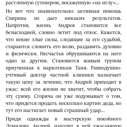
растленную сутенером, посаженную «на иглу»…
Но вот что знаменательно: активная помощь
Спирина не дает никаких результатов.
Напротив, жизнь Андрея становится все
безысходней, словно летит под откос. Кажется,
что некие злые силы, следящие за его судьбой,
стараются сломить его волю, раздавить духовно
и физически. Несчастья обрушиваются на него
одно за другим. Становится живым трупом
приученная к наркотикам Таня. Равнодушно-
учтивый доктор частной клиники назначает
такую цену за лечение, что Андрей приходит в
ужас: всей его жизни не хватит, чтобы собрать
эту сумму. Сгоряча он уже подумывает о том,
что придется продать несколько картин деда, но
тут его настигает новый страшный удар…
Придя однажды в мастерскую покойного
Демидова, Андрей, находит в ней ужасающую