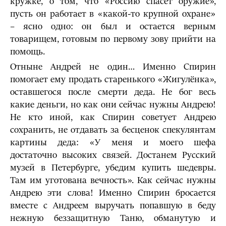
кружке, о том, что «Россию спасет оружие»,
пусть он работает в «какой-то крупной охране»
– ясно одно: он был и остается верным
товарищем, готовым по первому зову прийти на
помощь.
Отныне Андрей не один… Именно Спирин
помогает ему продать старенького «Жигулёнка»,
оставшегося после смерти деда. Не бог весь
какие деньги, но как они сейчас нужны Андрею!
Не кто иной, как Спирин советует Андрею
сохранить, не отдавать за бесценок спекулянтам
картины деда: «У меня и моего шефа
достаточно высоких связей. Достанем Русский
музей в Петербурге, убедим купить шедевры.
Там им уготована вечность». Как сейчас нужны
Андрею эти слова! Именно Спирин бросается
вместе с Андреем выручать попавшую в беду
нежную беззащитную Таню, обманутую и