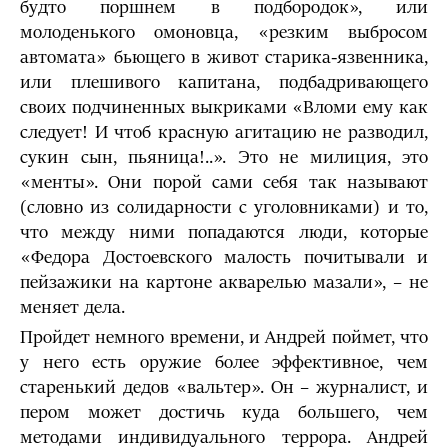
будто поршнем в подбородок», или
молоденького омоновца, «резким выбросом
автомата» бьющего в живот старика-язвенника,
или плешивого капитана, подбадривающего
своих подчиненных выкриками «Вломи ему как
следует! И чтоб красную агитацию не разводил,
сукин сын, пьяница!..». Это не милиция, это
«менты». Они порой сами себя так называют
(словно из солидарности с уголовниками) и то,
что между ними попадаются люди, которые
«Федора Достоевского малость почитывали и
пейзажики на картоне акварелью мазали», – не
меняет дела.
Пройдет немного времени, и Андрей поймет, что
у него есть оружие более эффективное, чем
старенький дедов «вальтер». Он – журналист, и
пером может достичь куда большего, чем
методами индивидуального террора. Андрей