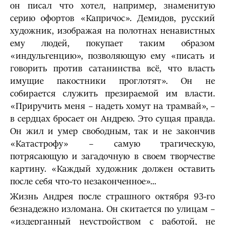
он писал что хотел, например, знаменитую
серию офортов «Капричос». Демидов, русский
художник, изображая на полотнах ненавистных
ему людей, покупает таким образом
«индульгенцию», позволяющую ему «писать и
говорить против сатанинства всё, что власть
имущие пакостники проглотят». Он не
собирается служить презираемой им власти.
«Приручить меня – надеть хомут на трамвай», –
в сердцах бросает он Андрею. Это сущая правда.
Он жил и умер свободным, так и не закончив
«Катастрофу» – самую трагическую,
потрясающую и загадочную в своем творчестве
картину. «Каждый художник должен оставить
после себя что-то незаконченное»...
Жизнь Андрея после страшного октября 93-го
безнадежно изломана. Он скитается по улицам –
«издерганный неустройством с работой, не