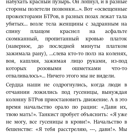
набухать красный пузырь. Он лопнул, и в разные
стороны полетели позвонки…». Вот «освещенные
прожекторами БТРов, в разных позах лежат тала
убитых… возле тела женщины с задранным на
спину плащом краснел на асфальте
скомканный, пропитанный кровью платок
(наверное, до последней минуты платком
зажимала рану), …слева кто-то полз на коленях,
воя, кашляя, зажимая лицо руками, из-под
которых розовыми ошметками что-то
отваливалось»… Ничего этого мы не видели.
Сердца наши не содрогнулись, когда люди в
отчаянии ложились под гусеницы, вынуждая
колонну БТРов приостановить движение. А в это
время начальство орало по рации: «Дави их,
твою мать!». Танкист пробует объяснить: «Я уже
не могу, все гусеницы в крови!». Начальство в
бешенстве: «Я тебя расстреляю, ---, дави!». Мы