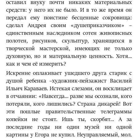
оставил внуку почти никаких материальных
средств: у него их не было. И в то же время он
передал ему поистине бесценные сокровища:
сделал Андрея своим «душеприказчиком» –
единственным наследником сотен живописных
полотен, рисунков, скульптур, хранящихся в
творческой мастерской, имеющих не только
духовную, но и материальную ценность. Хотя...
как и чем её измерить?
Искренне оплакивает ушедшего друга старик с
душой ребенка –художник-пейзажист Василий
Ильич Караваев. Истекая слезами, он восклицает
в отчаянии: «Навсегда... разве мы осознали, кого
потеряли, кого лишились? Страна дикарей! Вот
эти пошлые правительственные телеграммы
копейки не стоят. Ишь ты, скорбят... А за
последние годы ни один музей ни одной
картины у Егора не купил. Неуправляемый, мол.