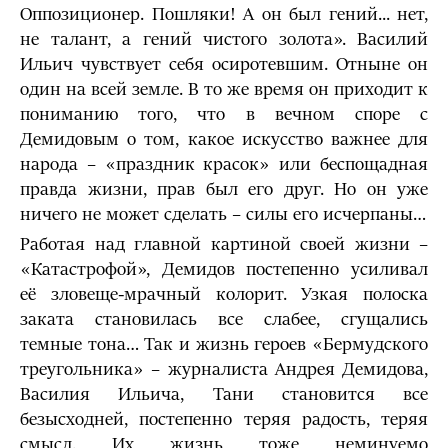
Оппозиционер. Пошляки! А он был гений... нет,
не талант, а гений чистого золота». Василий
Ильич чувствует себя осиротевшим. Отныне он
один на всей земле. В то же время он приходит к
пониманию того, что в вечном споре с
Демидовым о том, какое искусство важнее для
народа – «праздник красок» или беспощадная
правда жизни, прав был его друг. Но он уже
ничего не может сделать – силы его исчерпаны…
Работая над главной картиной своей жизни –
«Катастрофой», Демидов постепенно усиливал
её зловеще-мрачный колорит. Узкая полоска
заката становилась все слабее, сгущались
темные тона… Так и жизнь героев «Бермудского
треугольника» – журналиста Андрея Демидова,
Василия Ильича, Тани становится все
безысходней, постепенно теряя радость, теряя
смысл. Их жизнь тоже неминуемо