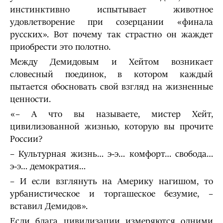
инстинктивно испытывает животное
удовлетворение при созерцании «финала
русских». Вот почему так страстно он жаждет
приобрести это полотно.
Между Демидовым и Хейтом возникает
словесный поединок, в котором каждый
пытается обосновать свой взгляд на жизненные
ценности.
«– А что вы называете, мистер Хейт,
цивилизованной жизнью, которую вы прочите
России?
– Культурная жизнь… э-э… комфорт… свобода…
э-э… демократия…
– И если взглянуть на Америку нагишом, то
урбанистическое и торгашеское безумие, –
вставил Демидов».
Если блага цивилизации измеряются одними