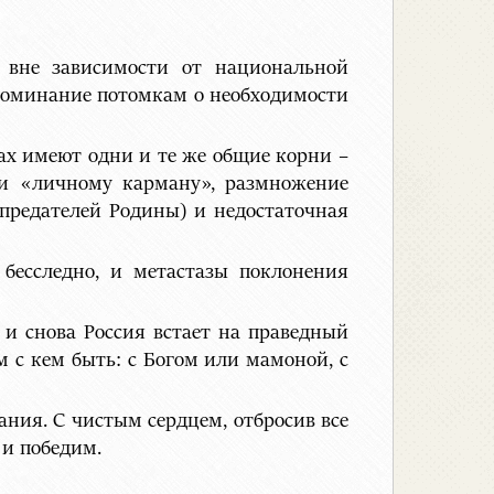
 вне зависимости от национальной
поминание потомкам о необходимости
дах имеют одни и те же общие корни –
у и «личному карману», размножение
 предателей Родины) и недостаточная
 бесследно, и метастазы поклонения
 и снова Россия встает на праведный
м c кем быть: с Богом или мамоной, с
ния. С чистым сердцем, отбросив все
 и победим.