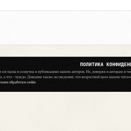
ПОЛИТИКА КОНФИДЕН
ём согласна и созвучна в публикациях наших авторов. Но, доверяя и авторам и 
о, а что - чуждо. Доводим также до сведения, что возрастной ценз наших чита
ами обработки cookie