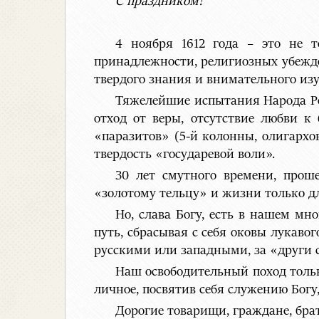
С праздником!
4 ноября 1612 года – это не 
принадлежности, религиозных убежд
твердого знания и внимательного изу
Тяжелейшие испытания Народа Росс
отход от веры, отсутствие любви к
«паразитов» (5-й колонны, олигархо
твердость «государевой воли».
30 лет смутного времени, прош
«золотому тельцу» и жизни только дл
Но, слава Богу, есть в нашем мн
путь, сбрасывая с себя оковы лукаво
русскими или западными, за «други 
Наш освободительный поход тольк
личное, посвятив себя служению Богу
Дорогие товарищи, граждане, бра