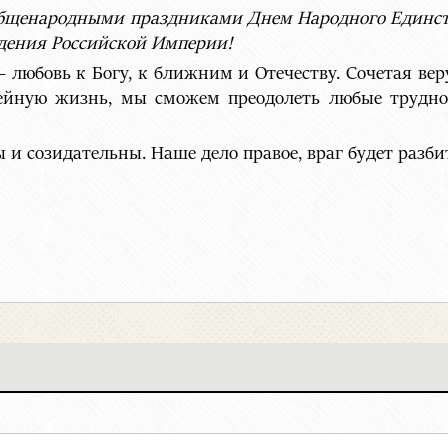
 общенародными праздниками Днем Народного Единст
дения Российской Империи!
 любовь к Богу, к ближним и Отечеству. Сочетая веру
мейную жизнь, мы сможем преодолеть любые трудно
 созидательны. Наше дело правое, враг будет разбит