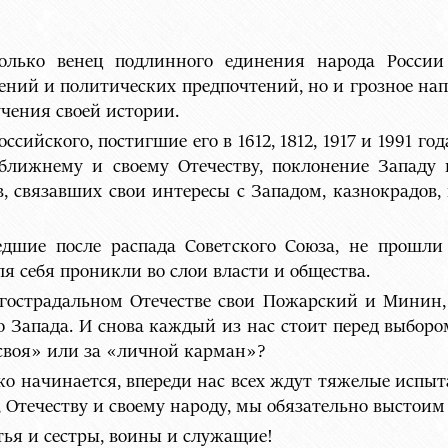
только венец подлинного единения народа России
ений и политических предпочтений, но и грозное на
чения своей истории.
ийского, постигшие его в 1612, 1812, 1917 и 1991 го
 ближнему и своему Отечеству, поклонение Запад
в, связавших свои интересы с Западом, казнокрадов,
едшие после распада Советского Союза, не прошли
я себя проникли во слои власти и общества.
огострадальном Отечестве свои Пожарский и Минин,
го Запада. И снова каждый из нас стоит перед выборо
своя» или за «личной карман»?
о начинается, впереди нас всех ждут тяжелые испыта
, Отечеству и своему народу, мы обязательно выстоим
тья и сестры, воины и служащие!