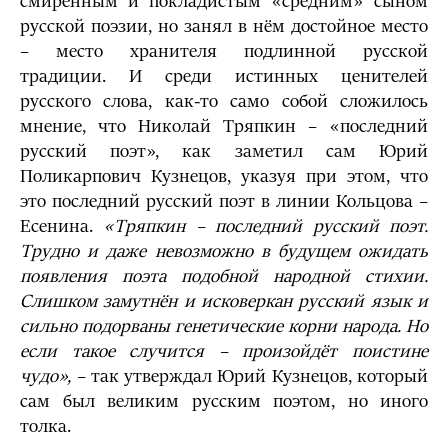
смиренным и покладистым «средним» сыном
русской поэзии, но занял в нём достойное место
– место хранителя подлинной русской
традиции. И среди истинных ценителей
русского слова, как-то само собой сложилось
мнение, что Николай Тряпкин – «последний
русский поэт», как заметил сам Юрий
Поликарпович Кузнецов, указуя при этом, что
это последний русский поэт в линии Кольцова –
Есенина.
«Тряпкин – последний русский поэт.
Трудно и даже невозможно в будущем ожидать
появления поэта подобной народной стихии.
Слишком замутнён и исковеркан русский язык и
сильно подорваны генетические корни народа. Но
если такое случится – произойдёт поистине
чудо», –
так утверждал Юрий Кузнецов, который
сам был великим русским поэтом, но иного
толка.