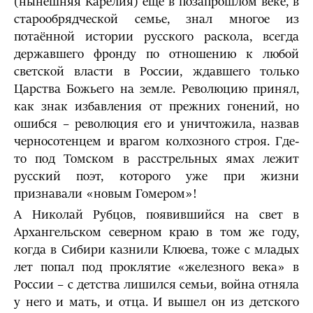
(нынешняя Карелия) ещё в позапрошлом веке, в
старообрядческой семье, знал многое из
потаённой истории русского раскола, всегда
державшего фронду по отношению к любой
светской власти в России, ждавшего только
Царства Божьего на земле. Революцию принял,
как знак избавления от прежних гонений, но
ошибся – революция его и уничтожила, назвав
черносотенцем и врагом колхозного строя. Где-
то под Томском в расстрельных ямах лежит
русский поэт, которого уже при жизни
признавали «новым Гомером»!
А Николай Рубцов, появившийся на свет в
Архангельском северном краю в том же году,
когда в Сибири казнили Клюева, тоже с младых
лет попал под проклятие «железного века» в
России – с детства лишился семьи, война отняла
у него и мать, и отца. И вышел он из детского