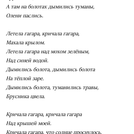
А там на болотах дымились туманы,
Олени паслись.
Летела гагара, кричала гагара,
Махала крылом.
Летела гагара над мохом зелёным,
Над синей водой.
Дымились болота, дымились болота
На тёплой заре.
Дымились болота, туманились травы,
Брусника цвела.
Кричала гагара, кричала гагара
Над крышей моей.
Кричала гагара, что солнце проснулось,