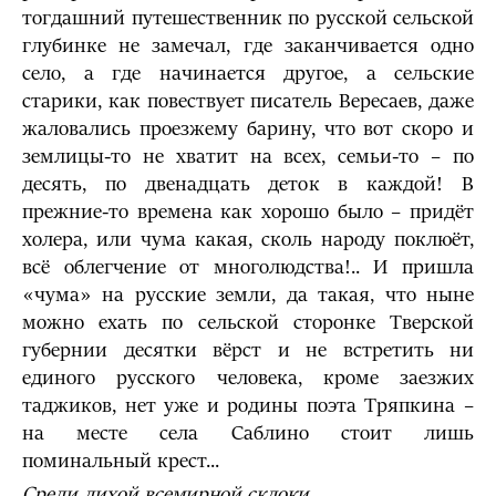
тогдашний путешественник по русской сельской
глубинке не замечал, где заканчивается одно
село, а где начинается другое, а сельские
старики, как повествует писатель Вересаев, даже
жаловались проезжему барину, что вот скоро и
землицы-то не хватит на всех, семьи-то – по
десять, по двенадцать деток в каждой! В
прежние-то времена как хорошо было – придёт
холера, или чума какая, сколь народу поклюёт,
всё облегчение от многолюдства!.. И пришла
«чума» на русские земли, да такая, что ныне
можно ехать по сельской сторонке Тверской
губернии десятки вёрст и не встретить ни
единого русского человека, кроме заезжих
таджиков, нет уже и родины поэта Тряпкина –
на месте села Саблино стоит лишь
поминальный крест...
Среди лихой всемирной склоки,