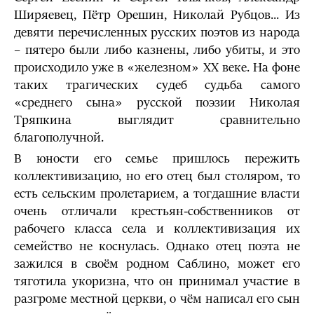
Ширяевец, Пётр Орешин, Николай Рубцов... Из
девяти перечисленных русских поэтов из народа
– пятеро были либо казнены, либо убиты, и это
происходило уже в «железном» XX веке. На фоне
таких трагических судеб судьба самого
«среднего сына» русской поэзии Николая
Тряпкина выглядит сравнительно
благополучной.
В юности его семье пришлось пережить
коллективизацию, но его отец был столяром, то
есть сельским пролетарием, а тогдашние власти
очень отличали крестьян-собственников от
рабочего класса села и коллективизация их
семейство не коснулась. Однако отец поэта не
зажился в своём родном Саблино, может его
тяготила укоризна, что он принимал участие в
разгроме местной церкви, о чём написал его сын