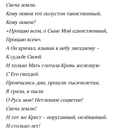
Свеча земли.
Кому повем тот полустон таинственный,
Кому повем?
«Прощаю всем, о Сыне Мой единственный,
Прощаю всем».
А Он кричал, взывая к небу звездному –
К судьбе Своей.
И только Мать глотала Кровь железную
С Его гвоздей.
Промчались дни, прошли тысячелетия,
В грязи, в пыли
О Русь моя! Нетленное соцветие!
Свеча земли!
И тот же Крест – поруганный, оплёванный.
И столько лет!