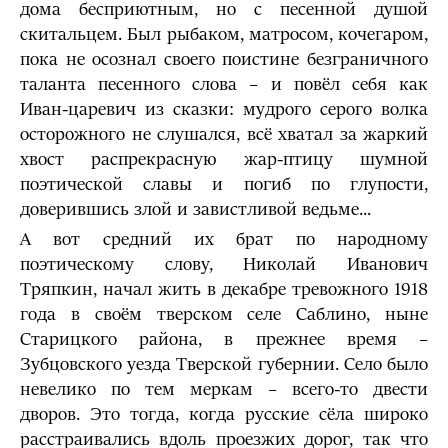
дома бесприютным, но с песенной душой
скитальцем. Был рыбаком, матросом, кочегаром,
пока не осознал своего поистине безграничного
таланта песенного слова – и повёл себя как
Иван-царевич из сказки: мудрого серого волка
осторожного не слушался, всё хватал за жаркий
хвост распрекрасную жар-птицу шумной
поэтической славы и погиб по глупости,
доверившись злой и завистливой ведьме...
А вот средний их брат по народному
поэтическому слову, Николай Иванович
Тряпкин, начал жить в декабре тревожного 1918
года в своём тверском селе Саблино, ныне
Старицкого района, в прежнее время –
Зубцовского уезда Тверской губернии. Село было
невелико по тем меркам – всего-то двести
дворов. Это тогда, когда русские сёла широко
расстраивались вдоль проезжих дорог, так что