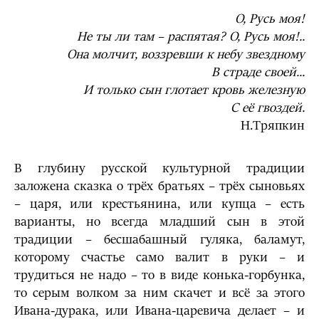
О, Русь моя!
Не ты ли там – распятая? О, Русь моя!..
Она молчит, воззревши к небу звездному
В страде своей...
И только сын глотает кровь железную
С её гвоздей.
Н.Тряпкин
В глубину русской культурной традиции
заложена сказка о трёх братьях – трёх сыновьях
– царя, или крестьянина, или купца – есть
варианты, но всегда младший сын в этой
традиции – бесшабашный гуляка, баламут,
которому счастье само валит в руки – и
трудиться не надо – то в виде конька-горбунка,
то серым волком за ним скачет и всё за этого
Ивана-дурака, или Ивана-царевича делает – и