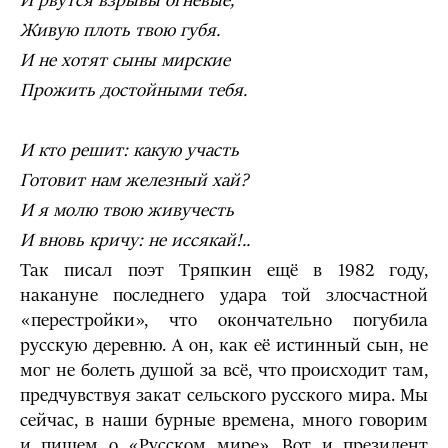
И рвутся взрывы огневые,
Живую плоть твою губя.
И не хотят сыны мирские
Прожить достойными тебя.
И кто решит: какую участь
Готовит нам железный хай?
И я молю твою живучесть
И вновь кричу: не иссякай!..
Так писал поэт Тряпкин ещё в 1982 году,
накануне последнего удара той злосчастной
«перестройки», что окончательно погубила
русскую деревню. А он, как её истинный сын, не
мог не болеть душой за всё, что происходит там,
предчувствуя закат сельского русского мира. Мы
сейчас, в наши бурные времена, много говорим
и пишем о «Русском мире». Вот и президент