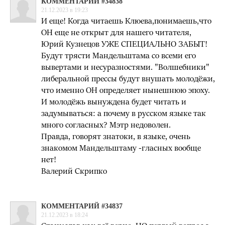
КОММЕНТАРИЙ #34838
21.12.2023 в 19:23
И еще! Когда читаешь Клюева,понимаешь,что
ОН еще не открыт для нашего читателя,
Юрий Кузнецов УЖЕ СПЕЦИАЛЬНО ЗАБЫТ!
Будут трясти Мандельштама со всеми его
вывертами и несуразностями. "Волшебники"
либеральной прессы будут внушать молодёжи,
что именно ОН определяет нынешнюю эпоху.
И молодёжь вынуждена будет читать и
задумываться: а почему в русском языке так
много согласных? Мэтр недоволен.
Правда, говорят знатоки, в языке, очень
знакомом Мандельштаму -гласных вообще
нет!
Валерий Скрипко
КОММЕНТАРИЙ #34837
21.12.2023 в 18:24