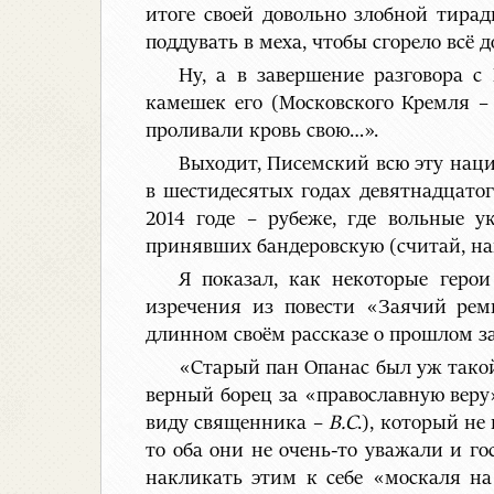
итоге своей довольно злобной тирад
поддувать в меха, чтобы сгорело всё д
Ну, а в завершение разговора 
камешек его (Московского Кремля 
проливали кровь свою…».
Выходит, Писемский всю эту наци
в шестидесятых годах девятнадцато
2014 годе – рубеже, где вольные у
принявших бандеровскую (считай, на
Я показал, как некоторые герои
изречения из повести «Заячий рем
длинном своём рассказе о прошлом з
«Старый пан Опанас был уж такой 
верный борец за «православную веру»
виду священника –
В.С
.), который не
то оба они не очень-то уважали и го
накликать этим к себе «москаля на