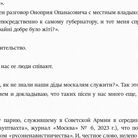
».
лен разговор Оноприя Опанасовича с местным владык
посредственно к самому губернатору, и тот меня с
айнi добре було жiтi?».
ительство.
 нас ее люди співают.
и, як не знали наши діды москалям служити?». Так эт
ием и докладываю, что таких пісен у нас много еще,
у парню, служившему в Советской Армии в середин
ауптвахта», журнал «Москва» № 6, 2023 г.), что 
ом «русоненавистничества». И, честное слово, нелеп