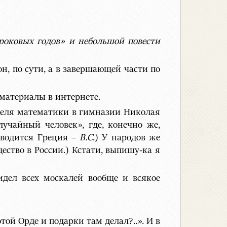
роковых годов» и небольшой повести
н, по сути, а в завершающей части по
материалы в интернете.
теля математики в гимназии Николая
учайный человек», где, конечно же,
иводится Греция –
В.С
.) У народов же
ество в России.) Кстати, выпишу-ка я
дел всех москалей вообще и всякое
той Орде и подарки там делал?..». И в