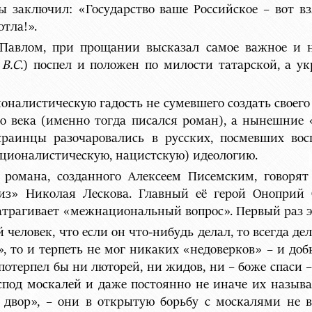
ы заключил: «Государство ваше Российское – вот взя
отла!».
с Павлом, при прощании высказал самое важное и 
–
В.С.
) поспел и положен по милости татарской, а у
оналистическую гадость не сумевшего создать своего
го века (именно тогда писался роман), а нынешние
краинцы разочаровались в русских, посмевших во
ционалистическую, нацистскую) идеологию.
 романа, созданного Алексеем Писемским, говорят
из» Николая Лескова. Главный её герой Оноприй
атрагивает «межнациональный вопрос». Первый раз эт
человек, что если он что-нибудь делал, то всегда де
, то и терпеть не мог никаких «недоверков» – и доб
 потерпел бы ни люторей, ни жидов, ни – боже спаси –
спод москалей и даже постоянно не иначе их называ
 двор», – они в открытую борьбу с москалями не в