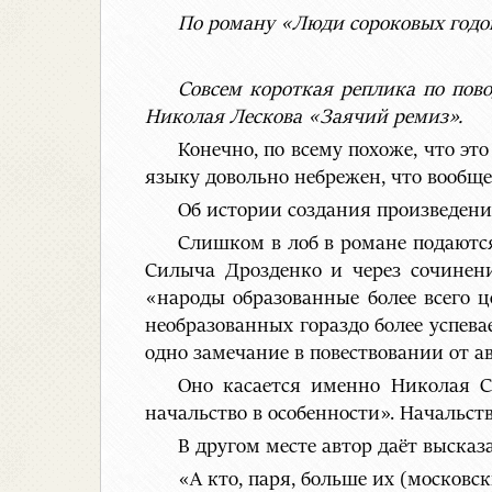
По роману «Люди сороковых годо
Совсем короткая реплика по пов
Николая Лескова «Заячий ремиз».
Конечно, по всему похоже, что эт
языку довольно небрежен, что вообще-
Об истории создания произведен
Слишком в лоб в романе подаютс
Силыча Дрозденко и через сочинени
«народы образованные более всего 
необразованных гораздо более успева
одно замечание в повествовании от ав
Оно касается именно Николая С
начальство в особенности». Начальст
В другом месте автор даёт высказ
«А кто, паря, больше их (московс