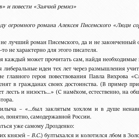
в» и повести «Заячий ремиз»
оду огромного романа Алексея Писемского «Люди со
о не лучший роман Писемского, да и не законченный о
то не характерно для этого писателя.
ия каждый может прочитать сам, найдя необходимые 
я либеральные идеи тех лет через размышления учи
е главного героя повествования Павла Вихрова «Сл
ценят в гражданах своих достоинства. (В пример пр
ет лесть и низость…» (С намёком, естественно, на общ
тора.
илыча – «…был заклятым хохлом и в душе ненави
во, понятно, самодержавной России.
аться уже самому Дрозденко:
ких князей –
В.С
.) бултыхался и колотился лбом в Золо