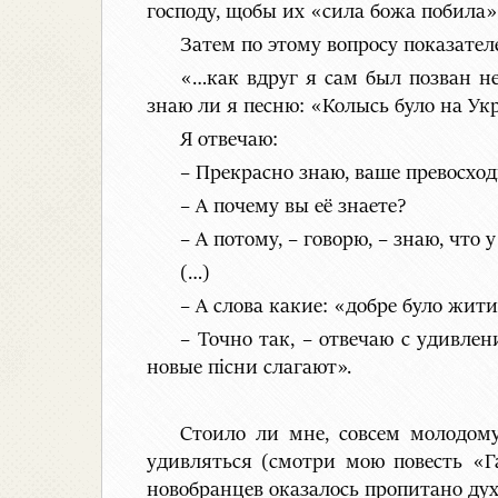
господу, щобы их «сила божа побила»
Затем по этому вопросу показате
«…как вдруг я сам был позван не
знаю ли я песню: «Колысь було на Укр
Я отвечаю:
– Прекрасно знаю, ваше превосход
– А почему вы её знаете?
– А потому, – говорю, – знаю, что у
(…)
– А слова какие: «добре було жит
– Точно так, – отвечаю с удивлен
новые пісни слагают».
Стоило ли мне, совсем молодом
удивляться (смотри мою повесть «Г
новобранцев оказалось пропитано дух