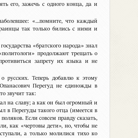
ть его, зажечь с одного конца, да и
наболевшее: «…помните, что каждый
краинцы так только бились с ними и
 государства «братского народа» знал
 «политологи» продолжают трещать о
спротивиться запрету их языка и не
 о русских. Теперь добавлю к этому
 Опанасович Перегуд не единожды в
о звучит так:
лал на славу; а как он был огромный и
ыл в Перегуды такого отца (имеется в
 поляков. Если совсем правду сказать,
ли, как «чертовы дети», но, чтобы не
ступали, а только молилися тихо ко