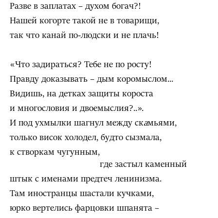
Разве в заплатах – духом богач?!
Нашей когорте такой не в товарищи,
так что канай по-людски и не плачь!
«Что задираться? Тебе не по росту!
Правду доказывать – дым коромыслом...
Видишь, на детках защиты короста
и многословия и двоемыслия?..».
И под ухмылки шагнул между ск
а
мьями,
только висок холодел, будто сызмала,
к створкам чугунным,
где застыл каменный
штык с именами предтеч ленинизма.
Там иностранцы шастали кучками,
юрко вертелись фарцовки шпанята –