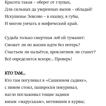
Красота такая – оберег от глупых,
Для сильных да уверенных вызов – обладай!
Искушенье Зевсово – в охапку, в губы,
И мигом умчать в мифический край.
Судьба только смертная лоб ей туманит:
Сможет ли по жизни идти без потерь?
Счастьем ли нальётся, проклятием ли станет?
Всё определится вскоре... Проверь!
КТО ТАМ...
Кто там погуливал в «Сашкином садике»,
с пивом стоял, папироски покуривал,
нагло поглаживал тощие задики
юным «маруськам», метившим в курвы;