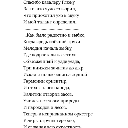
Спасибо кавалеру Глюку
За то, что чудо сотворил,
Что приохотил ухо к звуку
И мой талант определил...
.................................................
...Как было радостно и зыбко,
Когда средь избяной трухи
Мелодия качала зыбку,
Где подрастали все стихи.
Объезженный к узде уезда,
Три книжки зачитав до дыр,
Искал я ночью многозвездной
Гармонии ориентир,
И от хожалого народа,
Калитки отворив засов,
Учился песенкам природы
И пароходов и лесов.
Теперь в непризнанном оркестре
У лиры струны тереблю,
И оглашая всю окрестность