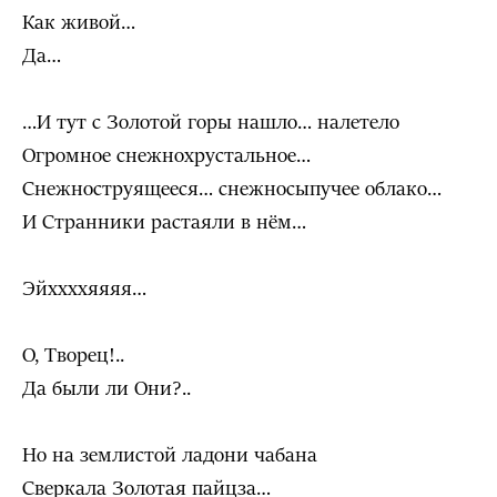
Как живой…
Да…
…И тут с Золотой горы нашло… налетело
Огромное снежнохрустальное…
Снежноструящееся… снежносыпучее облако…
И Странники растаяли в нём…
Эйххххяяяя…
О, Творец!..
Да были ли Они?..
Но на землистой ладони чабана
Сверкала Золотая пайцза…