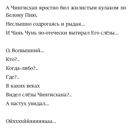
А Чингисхан яростно бил жилистым кулаком по
Белому Пню,
Неслышно содрогаясь и рыдая…
И Чань Чунь по-отечески вытирал Его слёзы…
О, Всевышний…
Кто?..
Когда-либо?..
Где?..
В каких веках
Видел слёзы Чингисхана?..
А пастух увидал…
Ойххххййяяяяяааа…