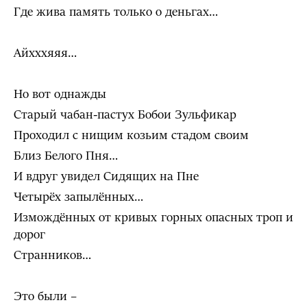
Где жива память только о деньгах…
Айхххяяя…
Но вот однажды
Старый чабан-пастух Бобои Зульфикар
Проходил с нищим козьим стадом своим
Близ Белого Пня…
И вдруг увидел Сидящих на Пне
Четырёх запылённых…
Измождённых от кривых горных опасных троп и
дорог
Странников…
Это были –