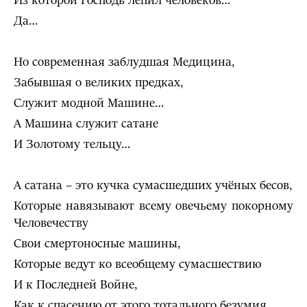
Из которой Господь лепил человеков…
Да…
Но современная заблудшая Медицина,
Забывшая о великих предках,
Служит модной Машине…
А Машина служит сатане
И Золотому тельцу…
А сатана – это кучка сумасшедших учёных бесов,
Которые навязывают всему овечьему покорному
Человечеству
Свои смертоносные машины,
Которые ведут ко всеобщему сумасшествию
И к Последней Войне,
Как к спасению от этого тотального безумия…