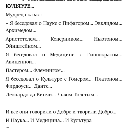
КУЛЬТУРЕ…
Мудрец сказал:
– Я беседовал о Науке с Пифагором… Эвклидом…
Архимедом…
Аристотелем… Коперником… Ньютоном…
Эйнштейном…
Я беседовал о Медицине с Гиппократом…
Авиценной…
Пастером… Флемингом…
Я беседовал о Культуре с Гомером… Платоном…
Фирдоуси… Данте…
Леонардо да Винчи… Львом Толстым…
И все они говорили о Добре и творили Добро…
И Наука… И Медицина… И Культура