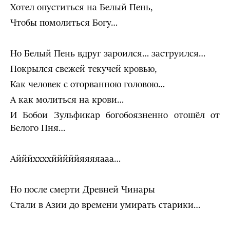
Хотел опуститься на Белый Пень,
Чтобы помолиться Богу…
Но Белый Пень вдруг зароился… заструился…
Покрылся свежей текучей кровью,
Как человек с оторванною головою…
А как молиться на крови…
И Бобои Зульфикар богобоязненно отошёл от
Белого Пня…
Айййххххйййййяяяяааа…
Но после смерти Древней Чинары
Стали в Азии до времени умирать старики…