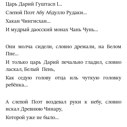
Царь Дарий Гуштасп I…
Слепой Поэт Абу Абдулло Рудаки…
Хакан Чингисхан…
И мудрый даосский монах Чань Чунь…
Они молча сидели, словно дремали, на Белом
Пне…
И только царь Дарий печально гладил, словно
ласкал, Белый Пень,
Как седую голову отца иль чуткую головку
ребёнка…
А слепой Поэт воздевал руки к небу, словно
искал Древнюю Чинару,
Которой уже не было…