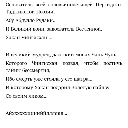
Основатель всей соловьинолетящей Персидско-
Таджикской Поэзии,
Абу Абдулло Рудаки…
И Великий воин, завоеватель Вселенной,
Хакан Чингисхан …
И великий мудрец, даосский монах Чань Чунь,
Которого Чингисхан позвал, чтобы постичь
тайны бессмертия,
Ибо смерть уже стояла у его шатра…
И которому Хакан подарил Золотую пайцзу
Со своим ликом…
Айххххххииииййяяяяяя…