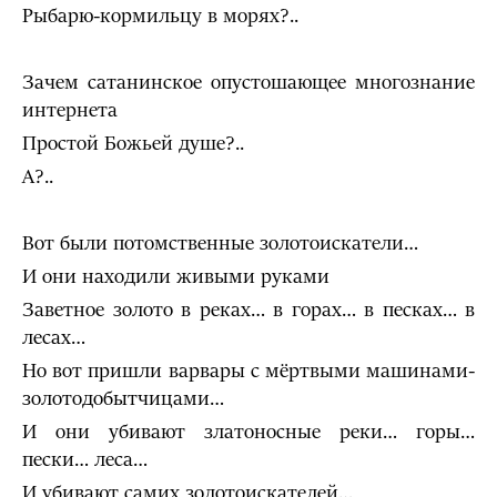
Рыбарю-кормильцу в морях?..
Зачем сатанинское опустошающее многознание
интернета
Простой Божьей душе?..
А?..
Вот были потомственные золотоискатели…
И они находили живыми руками
Заветное золото в реках… в горах… в песках… в
лесах…
Но вот пришли варвары с мёртвыми машинами-
золотодобытчицами…
И они убивают златоносные реки… горы…
пески… леса…
И убивают самих золотоискателей…