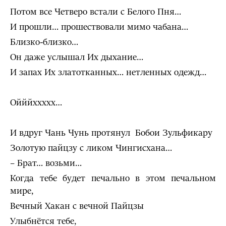
Потом все Четверо встали с Белого Пня…
И прошли… прошествовали мимо чабана…
Близко-близко…
Он даже услышал Их дыхание…
И запах Их златотканных… нетленных одежд…
Ойййххххх…
И вдруг Чань Чунь протянул Бобои Зульфикару
Золотую пайцзу с ликом Чингисхана…
– Брат… возьми…
Когда тебе будет печально в этом печальном
мире,
Вечный Хакан с вечной Пайцзы
Улыбнётся тебе,