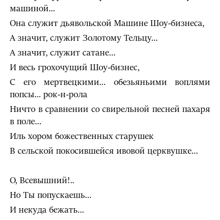
машиной…
Она служит дьявольской Машине Шоу-бизнеса,
А значит, служит Золотому Тельцу…
А значит, служит сатане…
И весь грохочущий Шоу-бизнес,
С его мертвецкими… обезьяньими воплями
попсы… рок-н-рола
Ничто в сравнении со свирельной песней пахаря
в поле…
Иль хором божественных старушек
В сельской покосившейся ивовой церквушке…
О, Всевышний!..
Но Ты попускаешь…
И некуда бежать…