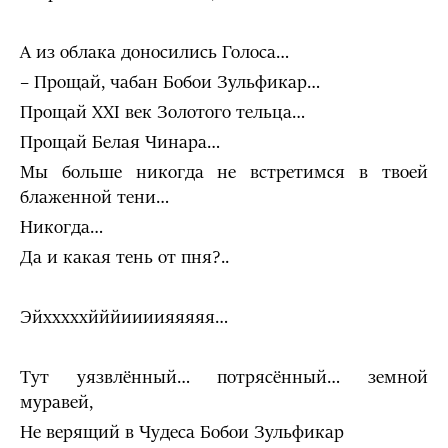
А из облака доносились Голоса…
– Прощай, чабан Бобои Зульфикар…
Прощай XXI век Золотого тельца…
Прощай Белая Чинара…
Мы больше никогда не встретимся в твоей
блаженной тени…
Никогда…
Да и какая тень от пня?..
Эйхххххйййиииияяяяя…
Тут уязвлённый… потрясённый… земной
муравей,
Не верящий в Чудеса Бобои Зульфикар