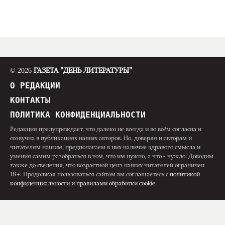
© 2026
ГАЗЕТА "ДЕНЬ ЛИТЕРАТУРЫ"
О РЕДАКЦИИ
КОНТАКТЫ
ПОЛИТИКА КОНФИДЕНЦИАЛЬНОСТИ
Редакция предупреждает, что далеко не всегда и во всём согласна и
созвучна в публикациях наших авторов. Но, доверяя и авторам и
читателям нашим, предполагаем в них наличие здравого смысла и
умения самим разобраться в том, что им нужно, а что - чуждо. Доводим
также до сведения, что возрастной ценз наших читателей ограничен
18+. Продолжая пользоваться сайтом вы соглашаетесь с
политикой
конфиденциальности и правилами обработки cookie