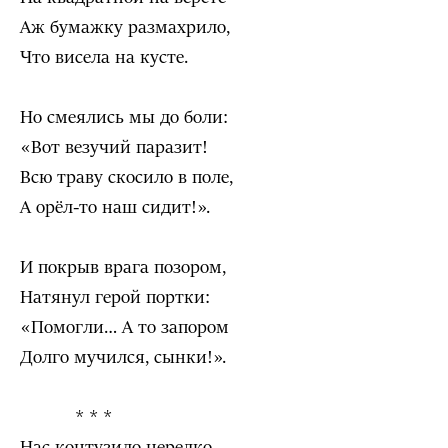
Аж бумажку размахрило,
Что висела на кусте.
Но смеялись мы до боли:
«Вот везучий паразит!
Всю траву скосило в поле,
А орёл-то наш сидит!».
И покрыв врага позором,
Натянул герой портки:
«Помогли… А то запором
Долго мучился, сынки!».
* * *
Нас контузило нередко,