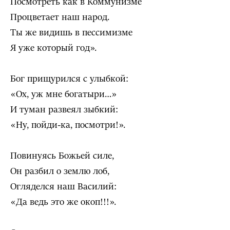
Посмотреть как в Коммунизме
Процветает наш народ.
Ты же видишь в пессимизме
Я уже который год».
Бог прищурился с улыбкой:
«Ох, уж мне богатыри…»
И туман развеял зыбкий:
«Ну, пойди-ка, посмотри!».
Повинуясь Божьей силе,
Он разбил о землю лоб,
Огляделся наш Василий:
«Да ведь это же окоп!!!».