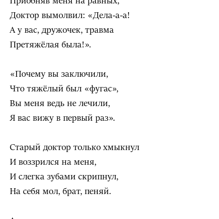
Приобняв меня на равных,
Доктор вымолвил: «Дела-а-а!
А у вас, дружочек, травма
Претяжёлая была!».
«Почему вы заключили,
Что тяжёлый был «фугас»,
Вы меня ведь не лечили,
Я вас вижу в первый раз».
Старый доктор только хмыкнул
И воззрился на меня,
И слегка зубами скрипнул,
На себя мол, брат, пеняй.