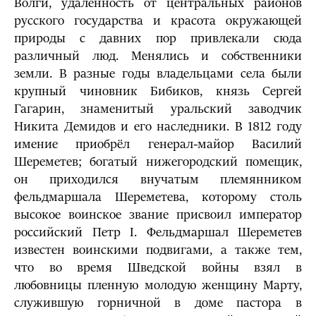
Волги, удалённость от центральных районов
русского государства и красота окружающей
природы с давних пор привлекали сюда
различный люд. Менялись и собственники
земли. В разные годы владельцами села были
крупный чиновник Бибиков, князь Сергей
Гагарин, знаменитый уральский заводчик
Никита Демидов и его наследники. В 1812 году
имение приобрёл генерал-майор Василий
Шереметев; богатый нижегородский помещик,
он приходился внучатым племянником
фельдмаршала Шереметева, которому столь
высокое воинское звание присвоил император
российский Петр I. Фельдмаршал Шереметев
известен воинскими подвигами, а также тем,
что во время Шведской войны взял в
любовницы пленную молодую женщину Марту,
служившую горничной в доме пастора в