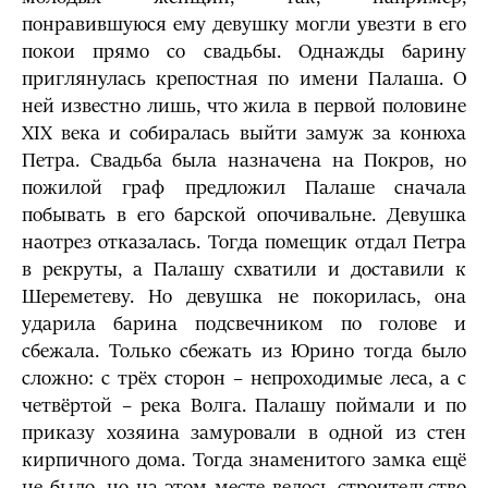
понравившуюся ему девушку могли увезти в его
покои прямо со свадьбы. Однажды барину
приглянулась крепостная по имени Палаша. О
ней известно лишь, что жила в первой половине
ХIХ века и собиралась выйти замуж за конюха
Петра. Свадьба была назначена на Покров, но
пожилой граф предложил Палаше сначала
побывать в его барской опочивальне. Девушка
наотрез отказалась. Тогда помещик отдал Петра
в рекруты, а Палашу схватили и доставили к
Шереметеву. Но девушка не покорилась, она
ударила барина подсвечником по голове и
сбежала. Только сбежать из Юрино тогда было
сложно: с трёх сторон – непроходимые леса, а с
четвёртой – река Волга. Палашу поймали и по
приказу хозяина замуровали в одной из стен
кирпичного дома. Тогда знаменитого замка ещё
не было, но на этом месте велось строительство