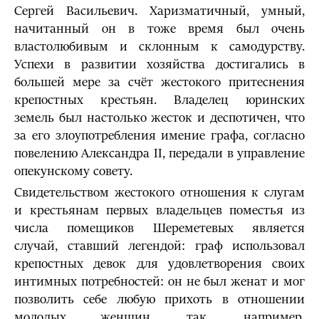
Сергей Васильевич. Харизматичный, умный,
начитанный он в тоже время был очень
властолюбивым и склонным к самодурству.
Успехи в развитии хозяйства достигались в
большей мере за счёт жестокого притеснения
крепостных крестьян. Владелец юринских
земель был настолько жесток и деспотичен, что
за его злоупотребления имение графа, согласно
повелению Александра II, передали в управление
опекунскому совету.
Свидетельством жестокого отношения к слугам
и крестьянам первых владельцев поместья из
числа помещиков Шереметевых является
случай, ставший легендой: граф использовал
крепостных девок для удовлетворения своих
интимных потребностей: он не был женат и мог
позволить себе любую прихоть в отношении
молодых женщин, так, например,