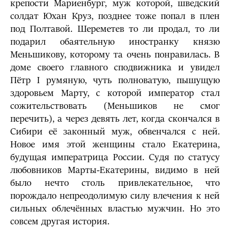
крепости Мариенбург, муж которой, шведский
солдат Юхан Круз, позднее тоже попал в плен
под Полтавой. Шереметев то ли продал, то ли
подарил обаятельную иностранку князю
Меньшикову, которому та очень понравилась. В
доме своего главного сподвижника и увидел
Пётр I румяную, чуть полноватую, пышущую
здоровьем Марту, с которой император стал
сожительствовать (Меньшиков не смог
перечить), а через девять лет, когда скончался в
Сибири её законный муж, обвенчался с ней.
Новое имя этой женщины стало Екатерина,
будущая императрица России. Судя по статусу
любовников Марты-Екатерины, видимо в ней
было нечто столь привлекательное, что
порождало непреодолимую силу влечения к ней
сильных облечённых властью мужчин. Но это
совсем другая история.