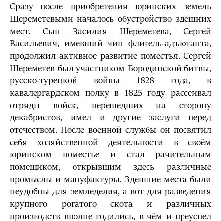
Сразу после приобретения юринских земель
Шереметевыми началось обустройство здешних
мест. Сын Василия Шереметева, Сергей
Васильевич, имевший чин флигель-адъютанта,
продолжил активное развитие поместья. Сергей
Шереметев был участником Бородинской битвы,
русско-турецкой войны 1828 года, в
кавалергардском полку в 1825 году рассеивал
отряды войск, перешедших на сторону
декабристов, имел и другие заслуги перед
отечеством. После военной службы он посвятил
себя хозяйственной деятельности в своём
юринском поместье и стал рачительным
помещиком, открывшим здесь различные
промыслы и мануфактуры. Здешние места были
неудобны для земледелия, а вот для разведения
крупного рогатого скота и различных
производств вполне годились, в чём и преуспел