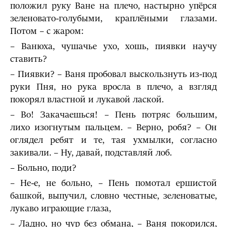
положил руку Ване на плечо, настырно упёрся
зеленовато-голубыми, краплёными глазами.
Потом – с жа­ром:
– Ванюха, чушачье ухо, хошь, пиявки научу
ставить?
– Пиявки? – Ваня пробовал выскользнуть из-под
руки Пня, но рука вросла в плечо, а взгляд
покорял властной и лукавой лаской.
– Во! Закачаешься! – Пень потряс большим,
лихо изогнутым пальцем. – Верно, робя? – Он
оглядел ребят и те, тая ухмылки, согласно
закивали. – Ну, давай, подставляй лоб.
– Больно, поди?
– Не-е, не больно, – Пень помотал ершистой
башкой, выпучил, словно честные, зеленоватые,
лукаво играющие глаза,
– Ладно, но чур без обмана, – Ваня покорился,