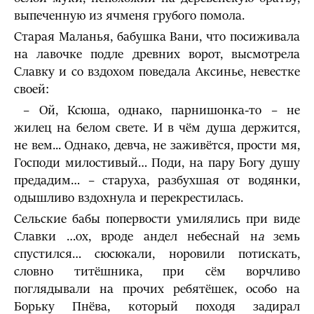
выпеченную из ячменя грубого помола.
Старая Маланья, бабушка Вани, что посиживала
на лавочке подле древних ворот, высмотрела
Славку и со вздохом поведала Аксинье, невестке
своей:
– Ой, Ксюша, однако, парнишонка-то – не
жилец на белом свете. И в чём душа держится,
не вем... Однако, девча, не заживётся, прости мя,
Господи милостивый… Поди, на пару Богу душу
предадим… – старуха, разбухшая от водянки,
одышливо вздохнула и перекрестилась.
Сельские бабы попервости умилялись при виде
Славки …ох, вроде андел небеснай н
а
земь
спустился… сюсюкали, норовили потискать,
словно титёшника, при сём ворчливо
поглядывали на прочих ребятёшек, особо на
Борьку Пнёва, который походя задирал