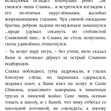
исподлобья оглядел хохочущих ребят …не
смеялся лишь Славка… и встретился взглядом с
его по-птичьи округлёнными, жалобно
вопрошающими глазами. Чуя спи­ной ожидание
братвы, ребром ладони по-мужицки замахнулся
…вроде удумал секануть по стеблистой
Славкиной шее… и Славка не столь испуганно,
сколь удивлённо, отшатнулся.
– За испуг пару штук, – без утехи, вяло сказал
Ваня и легонько дёрнул за острый Славкин
подбородок.
Славка побледнел, губы задрожали, в глазах
блеснули слёзы, но парнишка сдержался,
подавил плач; а Ваня взял на испуг и Саню
Сёмкина, плаксивого заморыша в чиненных
трусах и линялой майке. Сане лишь осенью
топать в школу, и с Ваней, что зиму отбегал со
школьной котомкой, не совладать; а посему