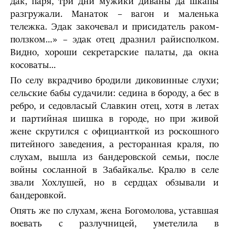
дак, паря, три дни мужики диваны да шкапы
разгружали. Манаток – вагон и маленька
тележка. Эдак закочевал и присидатель раком-
ползком…» – эдак отец дразнил райисполком.
Видно, хороши секретарские палаты, да окна
косоваты…
По селу вкрадчиво бродили диковинные слухи;
сельские бабы судачили: седина в бороду, а бес в
ребро, и седовласый Славкин отец, хотя в летах
и партийная шишка в городе, но при живой
жене скрутился с официанткой из роскошного
питейного заведения, а ресторанная краля, по
слухам, вышла из бандеровской семьи, после
войны сосланной в Забайкалье. Кралю в селе
звали Хохлушей, но в сердцах обзывали и
бандеровкой.
Опять же по слухам, жена Богомолова, уставшая
воевать с разлучницей, уметелила в