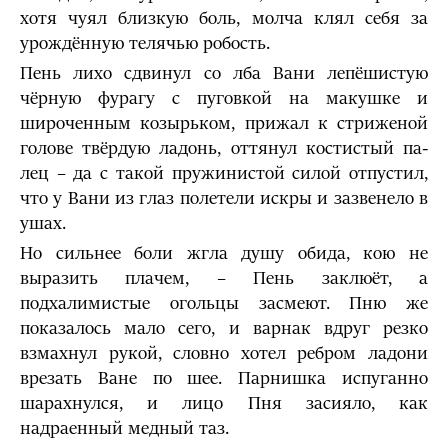
хотя чуял близкую боль, молча клял себя за
урождённую телячью робость.
Пень лихо сдвинул со лба Вани лепёшистую
чёрную фурагу с пуговкой на макушке и
широченным козырьком, прижал к стри­женой
голове твёрдую ладонь, оттянул костистый па­
лец – да с такой пружинистой силой отпустил,
что у Вани из глаз полетели искры и зазвенело в
ушах.
Но сильнее боли жгла душу обида, кою не
выразить плачем, – Пень заклюёт, а
подхалимистые огольцы засмеют. Пню же
показалось мало сего, и варнак вдруг резко
взмахнул рукой, словно хотел ребром ладони
врезать Ване по шее. Парнишка испуганно
шарахнулся, и лицо Пня засияло, как
надраенный медный таз.