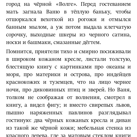
город на чёрной «Волге». Перед гостеванием
мать загнала Ваню в тёплую баньку, чтобы
отшоркался вехоткой из рогожи и отмылся
банным мылом, а уж потом выдала клетчатую
сорочку, выходные шкеры из черного сатина,
носки и башмаки, смазанные дёгтем.
Помнится, приятели тихо и смирно посиживали
в широком кожаном кресле, листали толстую,
блестящую книгу с картинками про океаны и
моря, про материки и острова, про индейцев
краснокожих и туземцев, что на лицо чернее
ночи, про диковинных птиц и зверей. Но Ваня,
толком не соображая от волнения, смотрел в
книгу, а видел фигу; и вместо свирепых львов,
пышно наряженных павлинов разглядывал
гостиную: два чёрных кожаных кресла и диван
из такой же чёрной кожи; мебельная стенка из
красного дерева, где за матовым стеклом книги