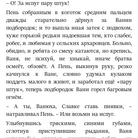
– О! За испуг пару штук!
Пень собранным в коготок средним пальцем
дважды старательно дёрнул за Ванин
подбородок; и то вышла иная затея с подво­хом,
хуже горькой редьки надоевшая тем, кто слабее,
робее, и любимая у сельских архаровцев. Больно,
обидно, и ребята со смеху катаются, но крепись,
Ваня, не психуй, не хныкай, иначе братва
осмеёт, обзовёт. А Пень, выкинув руку, резко
качнулся к Ване, словно удумал кулаком
поддеть малого в живот, и заработал ещё «пару
штук», теперь подбородок Вани горел багровым
огнём.
– А ты, Ванюха, Славке ставь пиявки, –
натравливал Пень. – Или возьми на испуг.
Улыбнувшись тряскими, синими губами,
сглотнув приступившие рыдания, Ваня