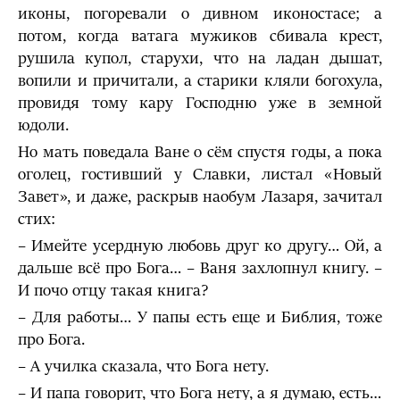
иконы, погоревали о дивном иконостасе; а
потом, когда ватага мужиков сбивала крест,
рушила купол, старухи, что на ладан дышат,
вопили и причитали, а старики кляли богохула,
провидя тому кару Господню уже в земной
юдоли.
Но мать поведала Ване о сём спустя годы, а пока
оголец, гостивший у Славки, листал «Новый
Завет», и даже, раскрыв наобум Лазаря, зачитал
стих:
– Имейте усердную любовь друг ко другу… Ой, а
дальше всё про Бога… – Ваня захлопнул книгу. –
И почо отцу такая книга?
– Для работы… У папы есть еще и Библия, тоже
про Бога.
– А училка сказала, что Бога нету.
– И папа говорит, что Бога нету, а я думаю, есть…