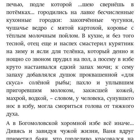
печью, подле которой …шею свернёшь в
потёмках… городились на лавке бесчисленные
кухонные городки: закопчённые чугунки,
чушачье ведро с мятой картохой, коровье с
тёплым молочным пойлом. В кухне, и без того
тесной, отец еще и наспех смастерил курятник
на зиму и ясли для телёнка, который денно и
нощно со звоном прудил на пол, а посему в избе
круто настаивался едкий запах мочи; к сему
запаху добавлялся душок проквашенной «для
скуса» солёной рыбы; пахло и уплывшим
пригоревшим молоком, закисшей кожей,
махрой, водкой, – словом, у человека, сунувшего
нос в избу, могла смориться голова от тяжкого
духа.
А в Богомоловской хоромной избе всё иначе…
Дивясь и завидуя чужой жизни, Ваня вдруг
приметил баян, что горделиво красовался на