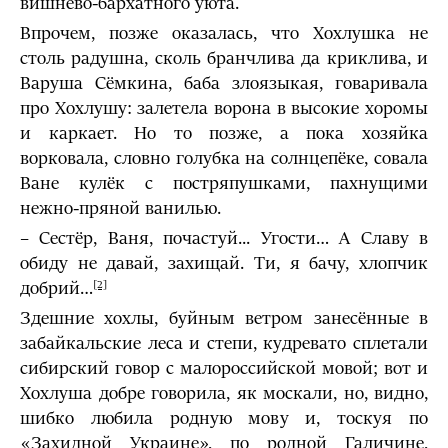
вишнёво-бархатного уюта.
Впрочем, позже оказалась, что Хохлушка не
столь радушна, сколь бранчлива да криклива, и
Варуша Сёмкина, баба злоязыкая, говаривала
про Хохлушу: залетела ворона в высокие хоромы
и каркает. Но то позже, а пока хозяйка
ворковала, словно голубка на солнцепёке, совала
Ване кулёк с постряпушками, пахнущими
нежно-пряной ванилью.
– Сестёр, Ваня, почастуй... Угости… А Славу в
обиду не давай, захищай. Ти, я бачу, хлопчик
добрий…
[2]
Здешние хохлы, буйным ветром занесённые в
забайкальские леса и степи, кудревато сплетали
сибирский говор с малороссийской мовой; вот и
Хохлуша добре говорила, як москали, но, видно,
шибко любила родную мову и, тоскуя по
«Захидной Украине», по родной Галичине,