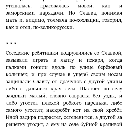
утешалась, красовалась мовой, как и
заморскими нарядами. Но Славка, понимая
мать и, видимо, толмача по-хохлацки, говорил,
как и отец, по-великорусски.
* * *
Соседские ребятишки подружились со Славкой,
зазывали играть в лапту и пекаря, когда
палками гоняли вдоль по улице берёзовый
колышек; и при случае в ущерб своим носам
защищали Славку от драчунов с другой улицы
либо с дальнего края села. Шастает по селу
заядлый малый, словно савраска без узды, и
либо угостит плюхой робкого паренька, либо
самого угостят, наскребёт кот на свой хребёт.
Иной задира подрастёт, остепенится, а другой за
решётку угодит, а ему на селе буйной крапивой