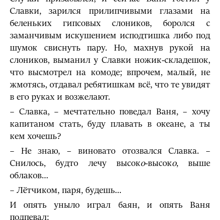
Славки, зарился прилипчивыми глазами на
беленьких гипсовых слоников, боролся с
заманчивым искушением исподтишка либо под
шумок свиснуть пару. Но, махнув рукой на
слоников, выманил у Славки ножик-складешок,
что высмотрел на комоде; впрочем, малый, не
жмотясь, отдавал ребятишкам всё, что те увидят
в его руках и возжелают.
– Славка, – мечтательно поведал Ваня, – хочу
капитаном стать, буду плавать в океане, а ты
кем хочешь?
– Не знаю, – виновато отозвался Славка. –
Снилось, будто лечу высок
о
-высок
о
, выше
облаков…
– Лётчиком, паря, будешь…
И опять уныло играл баян, и опять Ваня
подпевал: