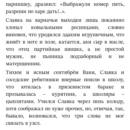
парнишку, дразнил: «Выбражуля номер пять,
разреши по харе дать!..».
Славка на варначьи выходки лишь покаянно
хлопал ковыльными ресницами, словно
виновен, что уродился эдаким игрушечным, что
живёт в неге и холе, катается, аки сыр в масле,
что отец партийная шишка, а не простой
мужик, не пьяница подзаборный и не
матерщинник.
Тихим и ясным сентябрём Ваня, Славка и
соседские ребятишки впервые пошли в школу,
что ютилась в приземистом бараке и
прозывалась – курятник, а школяры –
цыплятами. Учился Славка через пень колоду,
хотя соображал не хуже прочих, но, отвечая, так,
бывало, волновался, что три слова не мог
связать в узел.