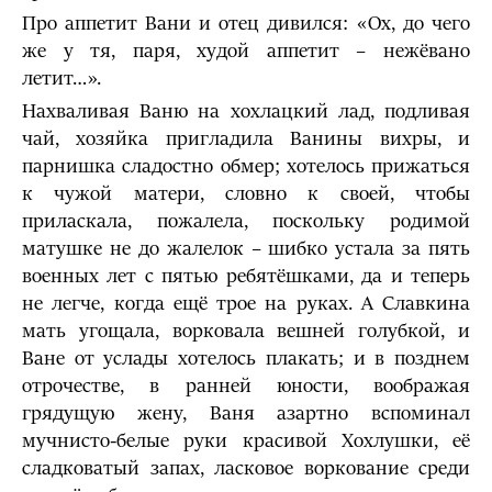
Про аппетит Вани и отец дивился: «Ох, до чего
же у тя, паря, худой аппетит – нежёвано
летит…».
Нахваливая Ваню на хохлацкий лад, подливая
чай, хозяйка пригладила Ванины вихры, и
парнишка сладостно обмер; хотелось прижаться
к чужой матери, словно к своей, чтобы
приласкала, пожалела, поскольку родимой
матушке не до жалелок – шибко устала за пять
военных лет с пятью ребятёшками, да и теперь
не легче, когда ещё трое на руках. А Славкина
мать угощала, ворковала вешней голубкой, и
Ване от услады хотелось плакать; и в позднем
отрочестве, в ранней юности, воображая
грядущую жену, Ваня азартно вспоминал
мучнисто-белые руки красивой Хохлушки, её
сладковатый запах, ласковое воркование среди