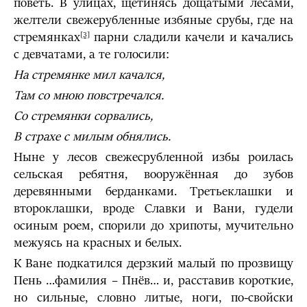
поветь. В улицах, щетинясь дощатыми лесами,
желтели свежерубленные избяные срубы, где на
стремянках
парни сладили качели и качались
[3]
с девчатами, а те голосили:
На стремянке мил качался,
Там со мною повстречался.
Со стремянки сорвались,
В страхе с милым обнялись.
Ныне у лесов свежесрубленной избы роилась
сельская ребятня, вооружённая до зубов
деревянными берданками. Третьеклашки и
второклашки, вроде Славки и Вани, гудели
осиным роем, спорили до хрипоты, мучительно
межуясь на красных и белых.
К Ване подкатился дерзкий малый по прозвищу
Пень …фамилия – Пнёв… и, расставив короткие,
но силь­ные, словно литые, ноги, по-свойски