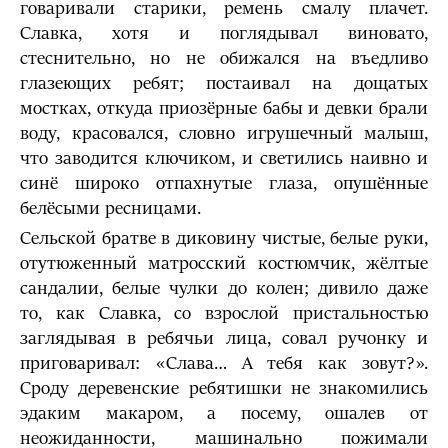
говаривали старики, ремень смалу плачет.
Славка, хотя и поглядывал виновато,
стеснительно, но не обижался на въедливо
глазеющих ребят; постаивал на дощатых
мостках, откуда приозёрные бабы и девки брали
воду, красовался, словно игрушечный малыш,
что заводится ключиком, и светились наивно и
синё широко отпахнутые глаза, опушённые
белёсыми ресницами.
Сельской братве в диковину чистые, белые руки,
отутюженный матросский костюмчик, жёлтые
сандалии, белые чулки до колен; дивило даже
то, как Славка, со взрослой пристальностью
заглядывая в ребячьи лица, совал ручонку и
приговаривал: «Слава… А тебя как зовут?».
Сроду деревенские ребятишки не знакомились
эдаким макаром, а посему, ошалев от
неожиданности, машинально пожимали