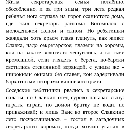
Жила секретарская семья потаённо,
обособленно, и за три зимы, три лета редкая
ребячья нога ступала на порог осанистого дома,
где жил секретарь райкома Богомолов с
молоденькой женой и сыном. Но ребятишки
жаждали хоть краем глаза глянуть, как живёт
Славка, чадо секретарское; глазели на хоромы,
кои на закате золотисто чешуились, а во тьме
кромешной, если глядеть с берега, по-барски
светились стеклянной верандой, с улицы же –
широкими окнами без ставен, кои задёргивали
бархатными шторами вишнёвого цвета.
Соседские ребятишки рвались в секретарские
палаты, но Славкин отец сурово наказал сыну:
играть, играй, но домой братву не води, не
приваживай; и лишь Ване во второе Славкино
лето посчастливилось – гостил в загадочных
секретарских хоромах, когда хозяин укатил в