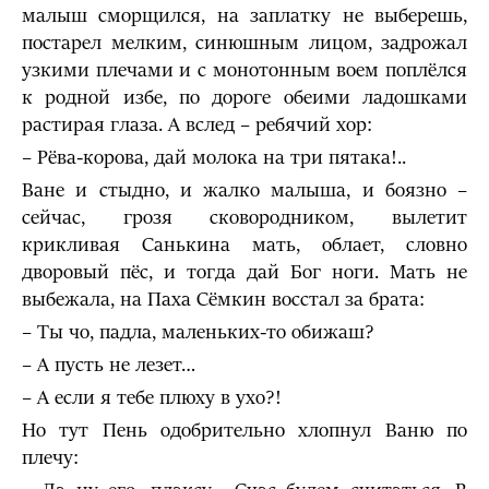
малыш сморщился, на заплатку не выберешь,
постарел мелким, синюшным лицом, задрожал
узкими пле­чами и с монотонным воем поплёлся
к родной избе, по дороге обеими ладошками
растирая глаза. А вслед – ребячий хор:
– Рёва-корова, дай молока на три пятака!..
Ване и стыдно, и жалко малыша, и боязно –
сейчас, грозя сковородником, вылетит
крикливая Санькина мать, облает, словно
дворовый пёс, и тогда дай Бог ноги. Мать не
выбежала, на Паха Сёмкин восстал за брата:
– Ты чо, падла, маленьких-то обижаш?
– А пусть не лезет…
– А если я тебе плюху в ухо?!
Но тут Пень одобрительно хлопнул Ваню по
плечу: