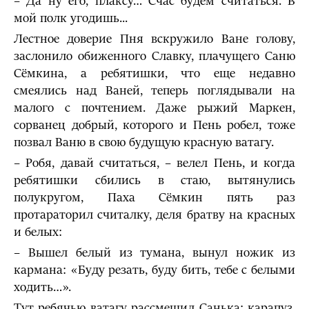
– Да ну его, плаксу… Счас будем считаться. В
мой полк угодишь...
Лестное доверие Пня вскружило Ване голову,
заслонило обиженного Славку, плачущего Саню
Сёмкина, а ребятишки, что еще недавно
смеялись над Ваней, теперь поглядывали на
малого с почтением. Даже рыжий Маркен,
сорванец добрый, которого и Пень робел, тоже
позвал Ваню в свою будущую красную ватагу.
– Робя, давай считаться, – велел Пень, и когда
ребятишки сбились в стаю, вытянулись
полукругом, Паха Сёмкин пять раз
протараторил считалку, деля братву на красных
и белых:
– Вышел белый из тумана, вынул ножик из
кармана: «Буду резать, буду бить, тебе с белыми
ходить…».
Тут ребячью ватагу рассмешил Санька: карапуз,