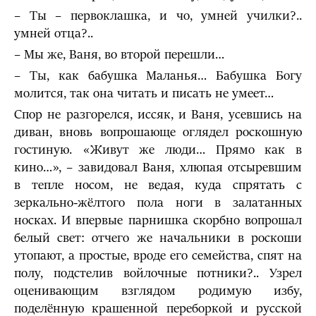
– Ты – первоклашка, и чо, умней училки?..
умней отца?..
– Мы же, Ваня, во второй перешли…
– Ты, как бабушка Маланья… Бабушка Богу
молится, так она читать и писать не умеет…
Спор не разгорелся, иссяк, и Ваня, усевшись на
диван, вновь вопрошающе оглядел роскошную
гостиную. «Живут же люди… Прямо как в
кино…», – завидовал Ваня, хлюпая отсыревшим
в тепле носом, не ведая, куда спрятать с
зеркально-жёлтого пола ноги в залатанных
носках. И впервые парнишка скорбно вопрошал
белый свет: отчего же начальники в роскоши
утопают, а простые, вроде его семейства, спят на
полу, подстелив войлочные потники?.. Узрел
оценивающим взглядом родимую избу,
поделённую крашенной переборкой и русской