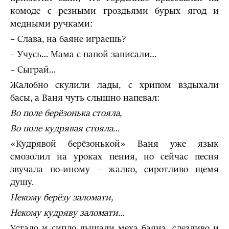
комоде с резными гроздьями бурых ягод и
медными ручками:
– Слава, на баяне играешь?
– Учусь… Мама с папой записали…
– Сыграй…
Жалобно скулили лады, с хрипом вздыхали
басы, а Ваня чуть слышно напевал:
Во поле берёзонька стояла,
Во поле кудрявая стояла…
«Кудрявой берёзонькой» Ваня уже язык
смозолил на уроках пения, но сейчас песня
звучала по-иному – жалко, сиротливо щемя
душу.
Некому берёзу заломати,
Некому кудряву заломати…
Устало и сипло дышали меха баяна, слезливо и