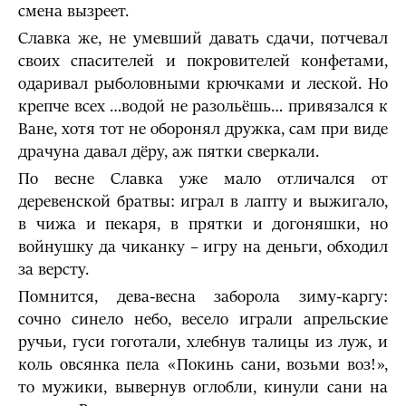
смена вызреет.
Славка же, не умевший давать сдачи, потчевал
своих спасителей и покровителей конфетами,
одаривал рыболовными крючками и леской. Но
крепче всех …водой не разольёшь… привязался к
Ване, хотя тот не оборонял дружка, сам при виде
драчуна давал дёру, аж пятки сверкали.
По весне Славка уже мало отличался от
деревенской братвы: играл в лапту и выжигало,
в чижа и пекаря, в прятки и догоняшки, но
войнушку да чиканку – игру на деньги, обходил
за версту.
Помнится, дева-весна заборола зиму-каргу:
сочно синело небо, весело играли апрельские
ручьи, гуси гоготали, хлебнув талицы из луж, и
коль овсянка пела «Покинь сани, возьми воз!»,
то мужики, вывернув оглобли, кинули сани на