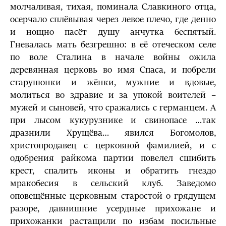
молчаливая, тихая, поминала Славкиного отца,
осерчало сплёвывая через левое плечо, где денно
и нощно пасёт душу анчутка беспятый.
Гневалась мать безгрешно: в её отеческом селе
по воле Сталина в начале войны ожила
деревянная церковь во имя Спаса, и побрели
старушонки и жёнки, мужние и вдовые,
молиться во здравие и за упокой воителей –
мужей и сыновей, что сражались с германцем. А
при лысом кукурузнике и свинопасе …так
дразнили Хрущёва… явился Богомолов,
христопродавец с церковной фамилией, и с
одобрения райкома партии повелел сшибить
крест, спалить иконы и обратить гнездо
мракобесия в сельский клуб. Заведомо
оповещённые церковным старостой о грядущем
разоре, давнишние усердные прихожане и
прихожанки растащили по избам посильные