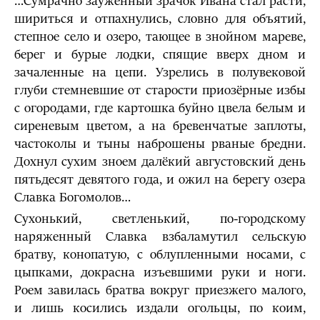
…Сумрачно зауженный зрачок Ивана стал расти,
шириться и отпахнулись, словно для объятий,
степное село и озеро, тающее в знойном мареве,
берег и бурые лодки, спящие вверх дном и
зачаленные на цепи. Узрелись в полувековой
глуби стемневшие от старости приозёрные избы
с огородами, где картошка буйно цвела белым и
сиреневым цветом, а на бревенчатые заплоты,
частоколы и тыны наброшены рваные бредни.
Дохнул сухим зноем далёкий августовский день
пятьдесят девятого года, и ожил на берегу озера
Славка Богомолов…
Сухонький, светленький, по-городскому
наряженный Славка взбаламутил сельскую
братву, конопатую, с облупленными носами, с
цыпками, докрасна изъевшими руки и ноги.
Роем завилась братва вокруг приезжего малого,
и лишь косились издали огольцы, по коим,