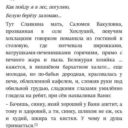
Как пойду я в лес, погуляю,
Белую берёзу заломаю…
Тут Славкина мать, Саломея Вакуловна,
прозванная в селе Хохлушей, певучим
хохлацким говорком поманила из гостиной в
столовую, где потчевала пирожками,
ватрушками-печенюшками горячими, прямо с
печного жара и пыла. Белокурая хозяйка …
кажется, в вишнёвом бархатном халате… еще
молодая, но по-бабьи дородная, красовалась у
печи, облепленной кафелем, и, сложив руки под
обильной грудью, сладкими глазами умилённо
глядела на ребят, при сём нахваливая Ваню:
– Бачишь, синку, який хороший у Вани апетит, а
тому и здоровий, а ти, синку, шляхом не еж, ось
и худий, шкира та кистки. У чому и душа
тримається.
[1]