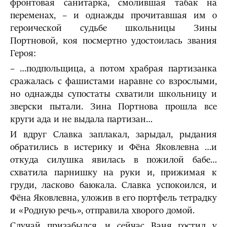
фронтовая санитарка, смолившая табак на
переменах, – и однажды прочитавшая им о
героической судьбе школьницы Зины
Портновой, коя посмертно удостоилась звания
Героя:
– …подпольщица, а потом храбрая партизанка
сражалась с фашистами наравне со взрослыми,
но однажды супостаты схватили школьницу и
зверски пытали. Зина Портнова прошла все
круги ада и не выдала партизан…
И вдруг Славка заплакал, зарыдал, рыдания
обратились в истерику и Фёна Яковлевна …и
откуда силушка явилась в пожилой бабе…
схватила парнишку на руки и, прижимая к
груди, ласково баюкала. Славка успокоился, и
Фёна Яковлевна, уложив в его портфель тетрадку
и «Родную речь», отправила хворого домой.
Случай призабылся, и сейчас Ваня гостил у