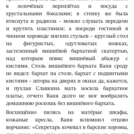
в золочёных переплётах и посуда с
хрустальными бокалами; в стенку же была
втиснута и радиола – можно слушать передачи
и крутить пластинки; а посреди гостиной в
чинном хороводе мягких стульев – круглый стол
на фигуристых, одутловатых ножках,
застеленный вишнёвой бархатной скатертью,
над которым повис вишнёвый абажур с
кистями. Столь вишнёвого бархата Ваня сроду
не видел: бархат на столе, бархат с подшитыми
кистями – шторы на дверях и окнах да, кажется,
и пухлая Славкина мать носила бархатное
платье, отчего Ваня долго не мог вообразить
домашнюю роскошь без вишнёвого бархата.
Восхищённо пялясь на матёрые шкафы,
кожаные кресла, Ваня вспомнил отцово
ворчание: «Секретарь кочевал в барские хоромы,