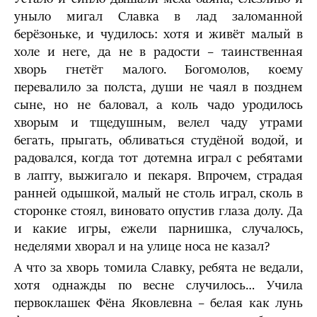
уныло мигал Славка в лад заломанной
берёзоньке, и чудилось: хотя и живёт малый в
холе и неге, да не в радости – таинственная
хворь гнетёт малого. Богомолов, коему
перевалило за полста, души не чаял в позднем
сыне, но не баловал, а коль чадо уродилось
хворым и тщедушным, велел чаду утрами
бегать, прыгать, обливаться студёной водой, и
радовался, когда тот дотемна играл с ребятами
в лапту, выжигало и пекаря. Впрочем, страдая
ранней одышкой, малый не столь играл, сколь в
сторонке стоял, виновато опустив глаза долу. Да
и какие игры, ежели парнишка, случалось,
неделями хворал и на улице носа не казал?
А что за хворь томила Славку, ребята не ведали,
хотя однажды по весне случилось… Учила
первоклашек Фёна Яковлевна – белая как лунь