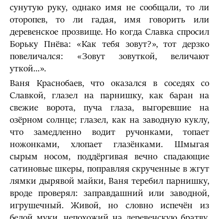
сунутую руку, однако имя не сообщали, то ли
оторопев, то ли гадая, имя говорить или
деревенское прозвище. Но когда Славка спросил
Борьку Пнёва: «Как тебя зовут?», тот дерзко
повеличался: «Зовут зовуткой, величают
уткой…».
Ваня Краснобаев, что оказался в соседях со
Славкой, глазел на парнишку, как баран на
свежие ворота, пуча глаза, выгоревшие на
озёрном солнце; глазел, как на заводную куклу,
что замедленно водит ручонками, топает
ножонками, хлопает глазёнками. Шмыгая
сырым носом, поддёргивая вечно спадающие
сатиновые шкеры, поправляя скрученные в жгут
лямки дырявой майки, Ваня теребил парнишку,
вроде проверял: заправдашний или заводной,
игрушечный. Живой, но словно испечён из
белой муки, непохожий на деревенскую братву,