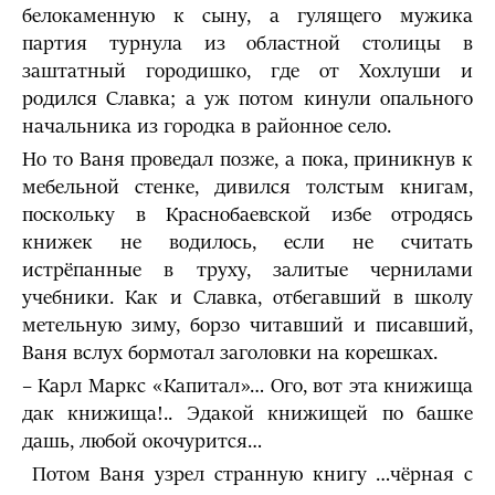
белокаменную к сыну, а гулящего мужика
партия турнула из областной столицы в
заштатный городишко, где от Хохлуши и
родился Славка; а уж потом кинули опального
начальника из городка в районное село.
Но то Ваня проведал позже, а пока, приникнув к
мебельной стенке, дивился толстым книгам,
поскольку в Краснобаевской избе отродясь
книжек не водилось, если не считать
истрёпанные в труху, залитые чернилами
учебники. Как и Славка, отбегавший в школу
метельную зиму, борзо читавший и писавший,
Ваня вслух бормотал заголовки на корешках.
– Карл Маркс «Капитал»… Ого, вот эта книжища
дак книжища!.. Эдакой книжищей по башке
дашь, любой окочурится…
Потом Ваня узрел странную книгу …чёрная с