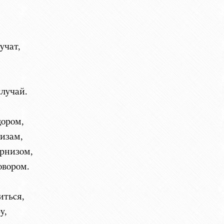
учат,
случай.
дором,
изам,
арнизом,
овором.
иться,
у,