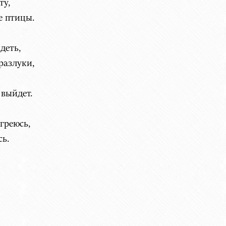
ту,
е птицы.
деть,
разлуки,
 выйдет.
греюсь,
сь.