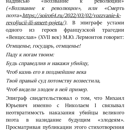
надписью «Воззвание к революции»
(«Воззвание к революции», или «Смерть
поэта».
https://soiro64.ru/2022/03/02/vozzvanie-k-
revoljucii-ili-smert-pojeta/
).
В эпиграфе устами
одного из героев французской трагедии
«Венцеслав» (ХVII век) М.Ю. Лермонтов говорит:
Отмщенье, государь, отмщенье!
Паду к ногам твоим:
Будь справедлив и накажи убийцу,
Чтоб казнь его в позднейшие века
Твой правый суд потомству возвестила,
Чтоб видели злодеи в ней пример.
Эпиграф свидетельствовал о том, что Михаил
Юрьевич именно с Николаем I связывал
неотвратимость наказания убийцы великого
поэта в назидание будущим «злодеям».
Просматривая публикации этого стихотворения