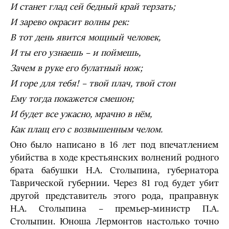
И станет глад сей бедный край терзать;
И зарево окрасит волны рек:
В тот день явится мощный человек,
И ты его узнаешь – и поймешь,
Зачем в руке его булатный нож;
И горе для тебя! – твой плач, твой стон
Ему тогда покажется смешон;
И будет все ужасно, мрачно в нём,
Как плащ его с возвышенным челом.
Оно было написано в 16 лет под впечатлением
убийства в ходе крестьянских волнений родного
брата бабушки Н.А. Столыпина, губернатора
Таврической губернии. Через 81 год будет убит
другой представитель этого рода, праправнук
Н.А. Столыпина – премьер-министр П.А.
Столыпин. Юноша Лермонтов настолько точно