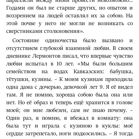
параллели между ними провести невозможно…
Годами он был не старше других, но опытом и
воззрением на людей оставлял их за собою. На
этой почве у него не могли не возникать со
сверстниками столкновения».
Состояние одиночества было вызвано и
отсутствием глубокой взаимной любви. В своем
дневнике Лермонтов писал, что впервые чувство
любви испытал в 10 лет. «Мы были большим
семейством на водах Кавказских: бабушка,
тётушки, кузины. – К моим кузинам приходила
одна дама с дочерью, девочкой лет 9. Я её видел
там. Я не помню, хороша собою была она или
нет. Но её образ и теперь ещё хранится в голове
моей; он мне любезен, сам не знаю почему. –
Один раз, я помню, я вбежал в комнату: она
была тут и играла с кузиною в куклы: моё
сердце затрепетало, ноги подкосились. – Я тогда