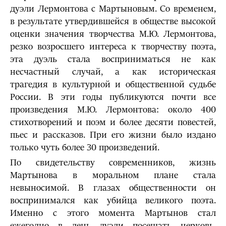
дуэли Лермонтова с Мартыновым. Со временем,
в результате утвердившейся в обществе высокой
оценки значения творчества М.Ю. Лермонтова,
резко возросшего интереса к творчеству поэта,
эта дуэль стала восприниматься не как
несчастный случай, а как историческая
трагедия в культурной и общественной судьбе
России. В эти годы публикуются почти все
произведения М.Ю. Лермонтова: около 400
стихотворений и поэм и более десяти повестей,
пьес и рассказов. При его жизни было издано
только чуть более 30 произведений.
По свидетельству современников, жизнь
Мартынова в моральном плане стала
невыносимой. В глазах общественности он
воспринимался как убийца великого поэта.
Именно с этого момента Мартынов стал
ежегодно в день дуэли посещать церковь,