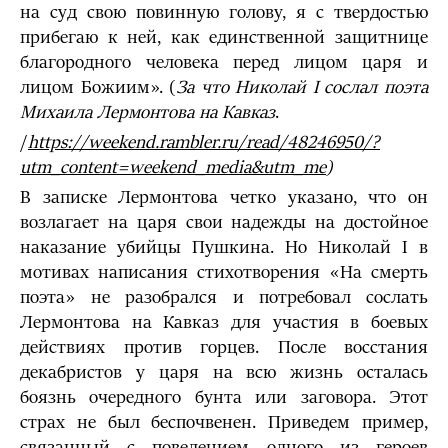
на суд свою повинную голову, я с твердостью
прибегаю к ней, как единственной защитнице
благородного человека перед лицом царя и
лицом Божиим». (
За что Николай I сослал поэта
Михаила Лермонтова на Кавказ
.
/
https://weekend.rambler.ru/read/48246950/?
utm_content=weekend_media&utm_me
)
В записке Лермонтова четко указано, что он
возлагает на царя свои надежды на достойное
наказание убийцы Пушкина. Но Николай I в
мотивах написания стихотворения «На смерть
поэта» не разобрался и потребовал сослать
Лермонтова на Кавказ для участия в боевых
действиях против горцев. После восстания
декабристов у царя на всю жизнь осталась
боязнь очередного бунта или заговора. Этот
страх не был беспочвенен. Приведем пример,
связанный с поведением одного из героев