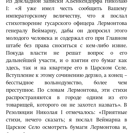
Из докладной записки А.Бенкендорфа Николаю
I: «Я уже имел честь сообщить Вашему
императорскому величеству, что я послал
стихотворение гусарского офицера Лермонтова
генералу Веймарну, дабы он допросил этого
молодого человека и содержал его при Главном
штабе без права сноситься с кем-либо извне.
Покуда власти не решат вопрос о его
дальнейшей участи, и о взятии его бумаг как
здесь, так и на квартире его в Царском Селе.
Вступление к этому сочинению дерзко, а конец –
бесстыдное вольнодумство, более чем
преступное. По словам Лермонтова, эти стихи
распространяются в городе одним из его
товарищей, которого он не захотел назвать». В
Резолюции Николая I отмечалось: «Приятные
стихи, нечего сказать; я послал Веймарна в
Царское Село осмотреть бумаги Лермонтова и,