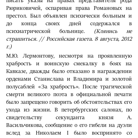
писать указы на правах представителя рода
Рюриковичей, оспаривая права Романовых на
престол. Был объявлен психически больным и
до конца своих дней содержался в
психиатрической больнице.
(Клянись не
страшиться. // Российская газета. 8 августа, 2012
г.)
М.Ю. Лермонтову, несмотря на проявленную
храбрость и воинскую смекалку в боях на
Кавказе, дважды было отказано в награждении
орденами Станислава и Владимира и золотой
полусаблей «За храбрость». После трагической
смерти великого поэта в официальной печати
было запрещено говорить об обстоятельствах его
ухода из жизни. В петербургских салонах, по
свидетельству секунданта князя А.
Васильчикова, сообщение о его гибели на дуэли
вслед за Николаем I было воспринято со