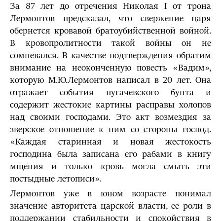
За 87 лет до отречения Николая I от трона
Лермонтов предсказал, что свержение царя
обернется кровавой братоубийственной войной.
В кровопролитности такой войны он не
сомневался. В качестве подтверждения обратим
внимание на неоконченную повесть «Вадим»,
которую М.Ю.Лермонтов написал в 20 лет. Она
отражает события пугачевского бунта и
содержит жестокие картины расправы холопов
над своими господами. Это акт возмездия за
зверское отношение к ним со стороны господ.
«Каждая старинная и новая жестокость
господина была записана его рабами в книгу
мщения и только кровь могла смыть эти
постыдные летописи».
Лермонтов уже в юном возрасте понимал
значение авторитета царской власти, ее роли в
поддержании стабильности и спокойствия в