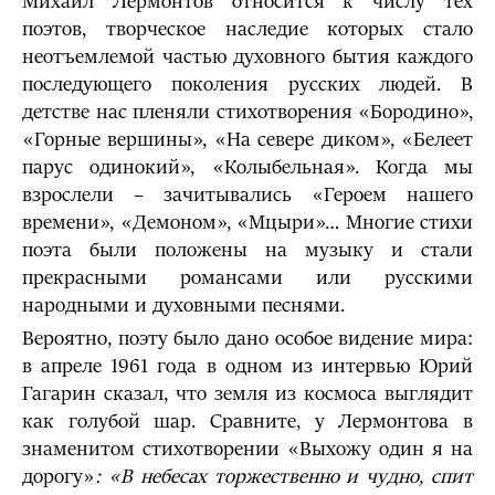
Михаил Лермонтов относится к числу тех
поэтов, творческое наследие которых стало
неотъемлемой частью духовного бытия каждого
последующего поколения русских людей. В
детстве нас пленяли стихотворения «Бородино»,
«Горные вершины», «На севере диком», «Белеет
парус одинокий», «Колыбельная». Когда мы
взрослели – зачитывались «Героем нашего
времени», «Демоном», «Мцыри»… Многие стихи
поэта были положены на музыку и стали
прекрасными романсами или русскими
народными и духовными песнями.
Вероятно, поэту было дано особое видение мира:
в апреле 1961 года в одном из интервью Юрий
Гагарин сказал, что земля из космоса выглядит
как голубой шар. Сравните, у Лермонтова в
знаменитом стихотворении «Выхожу один я на
дорогу»
: «В небесах торжественно и чудно, спит