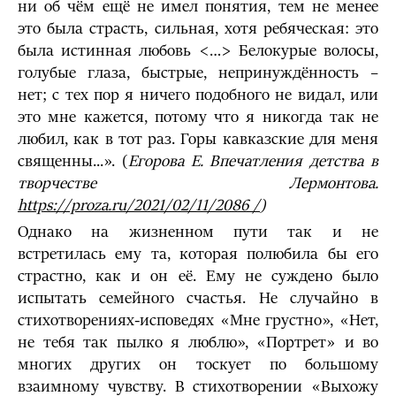
ни об чём ещё не имел понятия, тем не менее
это была страсть, сильная, хотя ребяческая: это
была истинная любовь <…> Белокурые волосы,
голубые глаза, быстрые, непринуждённость –
нет; с тех пор я ничего подобного не видал, или
это мне кажется, потому что я никогда так не
любил, как в тот раз. Горы кавказские для меня
священны...». (
Егорова Е. Впечатления детства в
творчестве Лермонтова.
https://proza.ru/2021/02/11/2086 /
)
Однако на жизненном пути так и не
встретилась ему та, которая полюбила бы его
страстно, как и он её. Ему не суждено было
испытать семейного счастья. Не случайно в
стихотворениях-исповедях «Мне грустно», «Нет,
не тебя так пылко я люблю», «Портрет» и во
многих других он тоскует по большому
взаимному чувству. В стихотворении «Выхожу