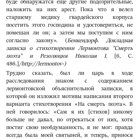
буде обнаружатся еще другие подозрительные,
наложить на них арест. Пока что я велел
старшему медику гвардейского корпуса
посетить этого господина и удостовериться, не
помешан ли он; а затем мы поступим с ним
согласно закону». (
Бенкендорф. Докладная
записка о стихотворении Лермонтова "Смерть
поэта" и Резолюция Николая I.
[6, С.
486.]
/http://lermontov-)
Трудно сказать, был ли царь в ходе
расследования знаком с содержанием
лермонтовской объяснительной записки, в
которой он изложил мотивы написания второго
варианта стихотворения «На смерть поэта». В
ней говорилось: «Сам я их [стихов] никому
больше не давал, но отрекаться от них, хотя
постиг свою необдуманность, я не мог: правда
всегда была моей святыней, и теперь, принося