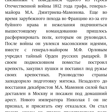
Отечественной войны 1812 года графа, генерал-
майора М.А. Дмитриева-Мамонова. Еще во
время зарубежного похода во Францию из-за его
буйного нрава и нежелания подчиняться
вышестоящему командованию пришлось
расформировать полк, которым он руководил.
После войны он увлекся масонскими идеями,
вместе с генерал-майором М.Ф. Орловым
учредил тайный Орден русских рыцарей. В
своем подмосковном поместье построил
крепость, закупил пушки и поставил под ружье
своих крепостных. Руководство страны
заподозрило подготовку мятежа. Незадолго до
восстания декабристов М.А. Мамонов силой был
доставлен в Москву и посажен под домашний
арест. Нового императора Николая I он не
признал, и присягать ему отказался. Он стал