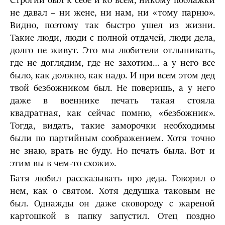
Строгий был к себе и ко всем, никому поблажки
не давал – ни жене, ни нам, ни «тому парню».
Видно, поэтому так быстро ушел из жизни.
Такие люди, люди с полной отдачей, люди дела,
долго не живут. Это мы любители отлынивать,
где не доглядим, где не захотим… а у него все
было, как должно, как надо. И при всем этом дед
твой безбожником был. Не поверишь, а у него
даже в военнике печать такая стояла
квадратная, как сейчас помню, «безбожник».
Тогда, видать, такие заморочки необходимы
были по партийным соображением. Хотя точно
не знаю, врать не буду. Но печать была. Вот и
этим вы в чем-то схожи».
Батя любил рассказывать про деда. Говорил о
нем, как о святом. Хотя дедушка таковым не
был. Однажды он даже сковороду с жареной
картошкой в папку запустил. Отец поздно