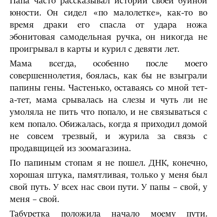
Папа часто рассказывал истории своей буйной
юности. Он сидел «по малолетке», как-то во
время драки его спасла от удара ножа
эбонитовая самодельная ручка, он никогда не
проигрывал в карты и курил с девяти лет.
Мама всегда, особенно после моего
совершеннолетия, боялась, как бы не взыграли
папины гены. Частенько, оставаясь со мной тет-
а-тет, мама срывалась на слезы и чуть ли не
умоляла не пить что попало, и не связываться с
кем попало. Обижалась, когда я приходил домой
не совсем трезвый, и журила за связь с
продавщицей из зоомагазина.
По папиным стопам я не пошел. ДНК, конечно,
хорошая штука, памятливая, только у меня был
свой путь. У всех нас свои пути. У папы – свой, у
меня – свой.
Табуретка положила начало моему пути.