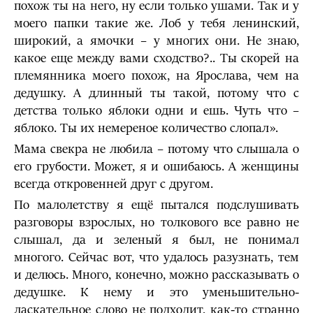
похож ты на него, ну если только ушами. Так и у
моего папки такие же. Лоб у тебя ленинский,
широкий, а ямочки – у многих они. Не знаю,
какое еще между вами сходство?.. Ты скорей на
племянника моего похож, на Ярослава, чем на
дедушку. А длинный ты такой, потому что с
детства только яблоки одни и ешь. Чуть что –
яблоко. Ты их немереное количество слопал».
Мама свекра не любила – потому что слышала о
его грубости. Может, я и ошибаюсь. А женщины
всегда откровенней друг с другом.
По малолетству я ещё пытался подслушивать
разговоры взрослых, но толкового все равно не
слышал, да и зеленый я был, не понимал
многого. Сейчас вот, что удалось разузнать, тем
и делюсь. Много, конечно, можно рассказывать о
дедушке. К нему и это уменьшительно-
ласкательное слово не подходит, как-то странно