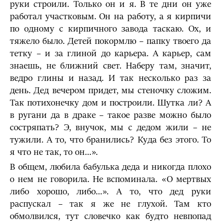
руки строили. Только он и я. В те дни он уже
работал участковым. Он на работу, а я кирпичи
по одному с кирпичного завода таскаю. Ох, и
тяжело было. Детей покормлю – папку твоего да
тетку – и за глиной до карьера. А карьер, сам
знаешь, не ближний свет. Наберу там, значит,
ведро глины и назад. И так несколько раз за
день. Дед вечером придет, мы стеночку сложим.
Так потихонечку дом и построили. Шутка ли? А
в ругани да в драке – такое разве можно было
состряпать? Э, внучок, мы с дедом жили – не
тужили. А то, что бранились? Куда без этого. То
я что не так, то он…».
В общем, любила бабулька деда и никогда плохо
о нем не говорила. Не вспоминала. «О мертвых
либо хорошо, либо…». А то, что дед руки
распускал – так я же не глухой. Там кто
обмолвился, тут словечко как будто невпопад