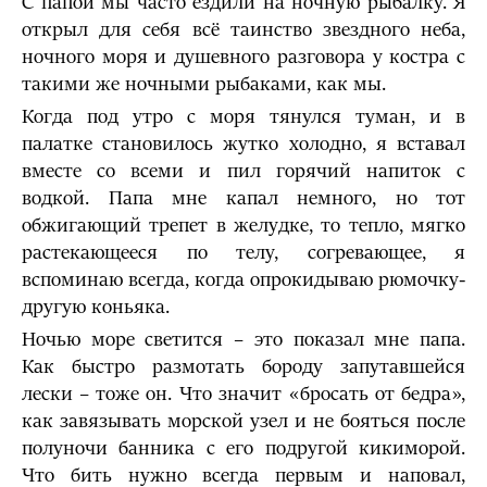
С папой мы часто ездили на ночную рыбалку. Я
открыл для себя всё таинство звездного неба,
ночного моря и душевного разговора у костра с
такими же ночными рыбаками, как мы.
Когда под утро с моря тянулся туман, и в
палатке становилось жутко холодно, я вставал
вместе со всеми и пил горячий напиток с
водкой. Папа мне капал немного, но тот
обжигающий трепет в желудке, то тепло, мягко
растекающееся по телу, согревающее, я
вспоминаю всегда, когда опрокидываю рюмочку-
другую коньяка.
Ночью море светится – это показал мне папа.
Как быстро размотать бороду запутавшейся
лески – тоже он. Что значит «бросать от бедра»,
как завязывать морской узел и не бояться после
полуночи банника с его подругой кикиморой.
Что бить нужно всегда первым и наповал,