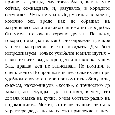
пришел с улицы, ему тогда было, как и мне
сейчас, семнадцать, и, разуваясь, в коридоре
оступился. Чуть не упал. Дед ужинал в зале и,
конечно же, вроде как не обращал на
загулявшего сына никакого внимания, вроде бы.
Он умел это очень хорошо делать. По нему,
говорят, никогда нельзя было определить, какое
у него настроение и что ожидать. Дед был
непредсказуем. Только улыбался и мило шутил –
и вот те нате, выдал кренделей на всю катушку.
Зла, правда, дед не записывал. Но помнил, и
очень долго. По прошествии нескольких лет при
удобном случае он мог припомнить обиду или,
скажем, какой-нибудь «косяк», с точностью до
запаха, до секунды: где ты стоял, в чем, что
делала мамка на кухне, о чем болтало радио на
подоконнике… Может, это и не лучшая черта в
характере деда, но меня это привлекло в нем.