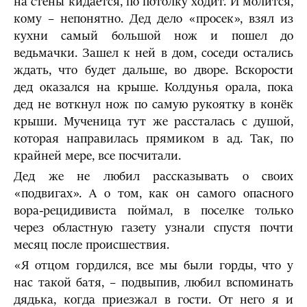
на стены кидается, по потолку ходит. И молится,
кому – непонятно. Дед дело «просек», взял из
кухни самый большой нож и пошел до
ведьмачки. Зашел к ней в дом, соседи остались
ждать, что будет дальше, во дворе. Вскорости
дед оказался на крыше. Колдунья орала, пока
дед не воткнул нож по самую рукоятку в конёк
крыши. Мученица тут же рассталась с душой,
которая направилась прямиком в ад. Так, по
крайней мере, все посчитали.
Дед же не любил рассказывать о своих
«подвигах». А о том, как он самого опасного
вора-рецидивиста поймал, в поселке только
через областную газету узнали спустя почти
месяц после происшествия.
«Я отцом гордился, все мы были горды, что у
нас такой батя, – подвыпив, любил вспоминать
дядька, когда приезжал в гости. От него я и