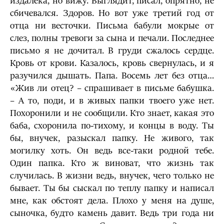
издалека, но вижу. Выглядит, писал, опрятно, не
сбичевался. Здоров. Но вот уже третий год от
отца ни весточки. Письма бабули мокрые от
слез, полны тревоги за сына и печали. Последнее
письмо я не дочитал. В груди сжалось сердце.
Кровь от крови. Казалось, кровь свернулась, и я
разучился дышать. Папа. Восемь лет без отца…
«Жив ли отец? – спрашивает в письме бабушка.
– А то, поди, и в живых папки твоего уже нет.
Похоронили и не сообщили. Кто знает, какая это
баба, схоронила по-тихому, и концы в воду. Ты
бы, внучек, разыскал папку. Не живого, так
могилку хоть. Он ведь все-таки родной тебе.
Один папка. Кто ж виноват, что жизнь так
случилась. В жизни ведь, внучек, чего только не
бывает. Ты бы сыскал по теплу папку и написал
мне, как обстоят дела. Плохо у меня на душе,
сыночка, будто камень давит. Ведь три года ни