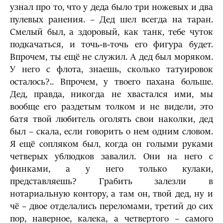
узнал про то, что у деда было три ножевых и два
пулевых ранения. – Дед шел всегда на таран.
Смелый был, а здоровый, как танк, тебе чуток
подкачаться, и точь-в-точь его фигура будет.
Впрочем, ты ещё не служил. А дед был моряком.
У него с флота, знаешь, сколько татуировок
осталось?.. Впрочем, у твоего пахана больше.
Дед, правда, никогда не хвастался ими, мы
вообще его раздетым толком и не видели, это
батя твой любитель оголять свои наколки, дед
был – скала, если говорить о нем одним словом.
Я ещё сопляком был, когда он голыми руками
четверых ублюдков завалил. Они на него с
финками, а у него только кулаки,
представляешь? Грабить залезли в
нотариальную контору, а там он, твой дед, ну и
чё – двое отделались переломами, третий до сих
пор, наверное, калека, а четвертого – самого