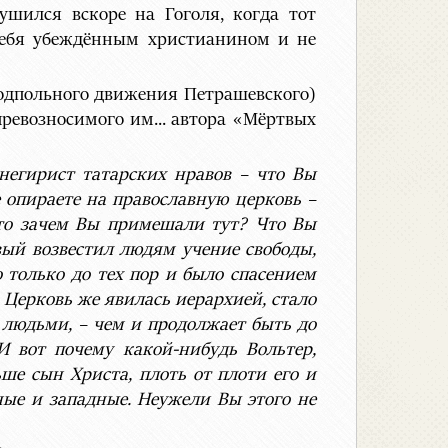
ушился вскоре на Гоголя, когда тот
 себя убеждённым христианином и не
подпольного движения Петрашевского)
ревозносимого им... автора «Мёртвых
анегирист татарских нравов – что Вы
е опираете на православную церковь –
-то зачем Вы примешали тут? Что Вы
ый возвестил людям учение свободы,
о только до тех пор и было спасением
 Церковь же явилась иерархией, стало
 людьми, – чем и продолжает быть до
 вот почему какой-нибудь Вольтер,
е сын Христа, плоть от плоти его и
ные и западные. Неужели Вы этого не