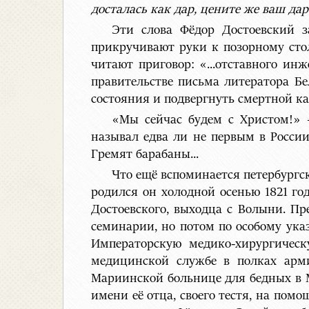
досталась как дар, цените же ваш дар
Эти слова Фёдор Достоевский з
прикручивают руки к позорному стол
читают приговор: «...отставного ин
правительстве письма литератора Б
состояния и подвергнуть смертной к
«Мы сейчас будем с Христом!» 
называл едва ли не первым в России
Гремят барабаны...
Что ещё вспоминается петербургск
родился он холодной осенью 1821 го
Достоевского, выходца с Волыни. Пр
семинарии, но потом по особому ука
Императорскую медико-хирургическ
медицинской службе в полках арми
Мариинской больнице для бедных в М
имени её отца, своего тестя, на помо