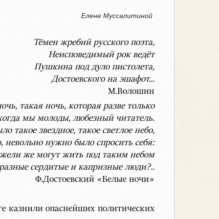
Елене Муссалитиной
Тёмен жребий русского поэта,
Неисповедимый рок ведёт
Пушкина под дуло пистолета,
Достоевского на эшафот...
М.Волошин
очь, такая ночь, которая разве только
когда мы молоды, любезный читатель.
ло такое звездное, такое светлое небо,
о, невольно нужно было спросить себя:
жели же могут жить под таким небом
разные сердитые и капризные люди?..
Ф.Достоевский «Белые ночи»
рге казнили опаснейших политических