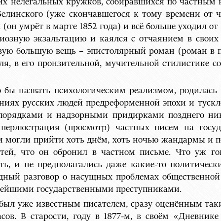
ких нелегальных кружков, собиравшихся по частным 
елинского (уже скончавшегося к тому времени от ч
(он умрёт в марте 1852 года) и всё больше уходил от 
гиозную экзальтацию и каялся с отчаянием в своих
рвую большую вещь – эпистолярный роман (роман в п
я, в его пронзительной, мучительной стилистике с
 бы назвать психологическим реализмом, родилась 
ениях русских людей предреформенной эпохи и туск
порядками и надзорными придирками позднего нико
перлюстрация (просмотр) частных писем на госуд
 могли прийти хоть днём, хоть ночью жандармы и по
стей, что он обронил в частном письме. Что уж го
ыть, и не предполагались даже какие-то политическ
одный разговор о насущных проблемах общественной 
снейшими государственными преступниками.
т, был уже известным писателем, сразу оценённым т
сов. В старости, году в 1877-м, в своём «Дневник