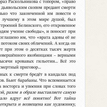
образ Раскольникова с топором, «право
м дьявольским скопом предают смерти
лько что законченной им повести о
му лучшему в этом мире душой, был
троений Белинского, его откровенное
юдям учение свободы», и поносит при
озглашено им, что «врата адовы её не
 потоком своих обличений. А когда он
ет при этом о десятках тысяч жертв
 совершённого якобинцами – верными
ысячи кровавых гильотин... Всё это
смертный приговор...
нных к смерти бредёт в кандалах под
ов. Бьют барабаны. Что вспоминается
восторга и упоения при словах того
той, разом в образе выставляете самую
ало вдруг всё понятно! Вот тайна
 открыта и возвещена как художнику,