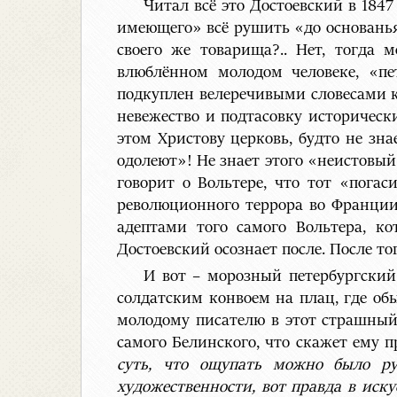
Читал всё это Достоевский в 1847
имеющего» всё рушить «до основанья
своего же товарища?.. Нет, тогда
влюблённом молодом человеке, «пе
подкуплен велеречивыми словесами к
невежество и подтасовку историческ
этом Христову церковь, будто не зна
одолеют»! Не знает этого «неистовый
говорит о Вольтере, что тот «пога
революционного террора во Франции
адептами того самого Вольтера, ко
Достоевский осознает после. После то
И вот – морозный петербургский
солдатским конвоем на плац, где об
молодому писателю в этот страшный
самого Белинского, что скажет ему п
суть, что ощупать можно было ру
художественности, вот правда в иск