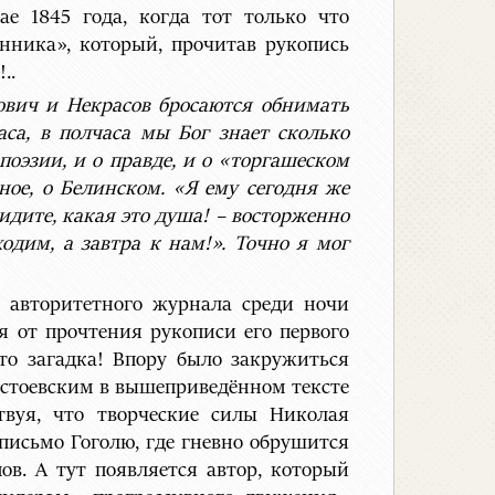
е 1845 года, когда тот только что
нника», который, прочитав рукопись
..
ович и Некрасов бросаются обнимать
аса, в полчаса мы Бог знает сколько
поэзии, и о правде, и о «торгашеском
ное, о Белинском. «Я ему сегодня же
видите, какая это душа! – восторженно
ходим, а завтра к нам!». Точно я мог
о авторитетного журнала среди ночи
я от прочтения рукописи его первого
то загадка! Впору было закружиться
 Достоевским в вышеприведённом тексте
твуя, что творческие силы Николая
 письмо Гоголю, где гневно обрушится
ов. А тут появляется автор, который