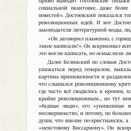
прямо выводит гоголевские типаж
социальной окантовке, даже более
повестей». Достоевский показался т
революционных идей. И вот Достоев
законодателя литературной моды, ли
«Он заговорил пламенно, с горящи
такое написали!». Он вскрикивал все
это могли написать, но осмыслили ли
Далее Белинский по словам Досто
унижаться перед генералом, выказы
картина приниженности и раздавленн
что слышался революционному критику
где часто всё сводилось к иронии, х
крайне революционным... но тут не
«бедные люди», его «униженные и
несовершенство, и потому, по большо
души, что вполне по-христиански, а
«неистовому Виссариону». Он вскор