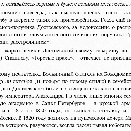
 и оставайтесь верным и будете великим писателем!..»
апомнит навсегда, как высшую оценку своего тала
бу в шеренге таких же приговорённых. Глаза ещё не
женер-поручика Достоевского, за недонесение о расп
елинского и злоумышленного сочинения поручика Гри
азни расстрелянием».
– жарко шепчет Достоевский своему товарищу по 
) Спешневу. «Горстью праха», – отвечает не признаю
ому мечтателю... Больничный флигель на Божедомке (
да 30 октября (11 ноября по новому стилю) в семей
едки Достоевского были из священнического сослови
зу императора Александра I в числе иных многих се
ую академию в Санкт-Петербурге – в русской арм
и с 1812 по 1820 годы, он вышел в отставку и 
оскве. В 1820 году женился на купеческой дочери М
щь которого, разумеется, всегда рассчитывал небогат