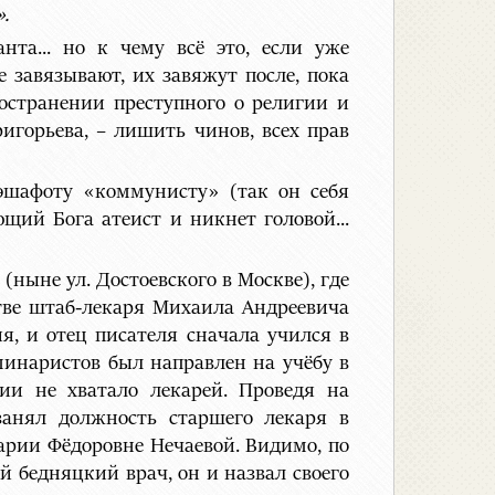
.
нта... но к чему всё это, если уже
 завязывают, их завяжут после, пока
ространении преступного о религии и
горьева, – лишить чинов, всех прав
эшафоту «коммунисту» (так он себя
щий Бога атеист и никнет головой...
ныне ул. Достоевского в Москве), где
стве штаб-лекаря Михаила Андреевича
я, и отец писателя сначала учился в
минаристов был направлен на учёбу в
ии не хватало лекарей. Проведя на
занял должность старшего лекаря в
арии Фёдоровне Нечаевой. Видимо, по
ый бедняцкий врач, он и назвал своего