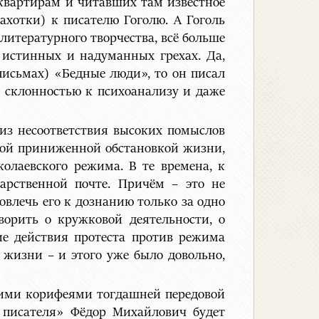
квартирам и читавших там известное
ахотки) к писателю Гоголю. А Гоголь
литературного творчества, всё больше
 истинных и надуманных грехах. Да,
исьмах) «Бедные люди», то он писал
о склонностью к психоанализу и даже
из несоответствия высоких помыслов
лой приниженной обстановкой жизни,
лаевского режима. В те времена, к
арственной почте. Причём – это не
влечь его к дознанию только за одно
ворить о кружковой деятельности, о
ие действия протеста против режима
жизни – и этого уже было довольно,
акими корифеями тогдашней передовой
е писателя» Фёдор Михайлович будет