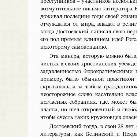
преступников – участников несколь
возмутительное письмо литератора Б
доживал последние годы своей жизни 
отчуждался от мира, впадал в рели
когда Достоевский написал свою пе
его под прямым влиянием идей Гогол
некоторому самокопанию.
Эта манера, которую можно было
чистых в своих христианских убежд
задавленностью бюрократическими 
примеру, было обычной практикой 
скрывалось, и за любым гражданином
неосторожное слово касательно вла
негласных собраниях, где, может б
власти, но шёл откровенный и своб
чтобы счесть таких кружковцев опа
Достоевский тогда, в свои 28 ле
литературы, как Белинский и Некра