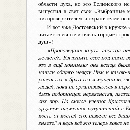
области духа, но это Белинского н
выпустил в свет свои «Выбранные м
ниспровергателем, а охранителем осн
И вот уже Достоевский в кружке
читает гневные и очень гордые стро
душ»!
«Проповедник кнута, апостол не
делаете?.. Взгляните себе под ноги:
это я ещё понимаю: она всегда был
нашли общего между Ним и какою-ни
равенства и братства и мученичество
людей, пока не организовалось в цер
быть поборницею неравенства, льсте
сих пор. Но смысл учения Христов
орудием насмешки потушивший в Евр
кость от костей его, нежели все Ва
знаете? А ведь всё это теперь вовсе н