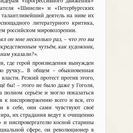
идерам «прогрессивного движения»
здателя «Шинели» и «Петербургских
к талантливейший деятель на ниве их
еспощадного литературного критика,
ем российском мировоззрении.
л он мне несколько раз, – что это вы
посредственным чутьём, как художник,
 нам указали?».
ти, где герой произведения вынужден
ую ручку... В общем – обыкновенная
ласти. Резкий протест против этого,
ё бы! – этого не было даже у Гоголя,
на полном серьёзе и могло показаться
 к ниспровержению всего и вся, его
 в себе, они сами чувствуют своё
 мира, их страдания ведут к очищению
о» и ниспровергателю косной старины
оциальной сфере, он революционер в