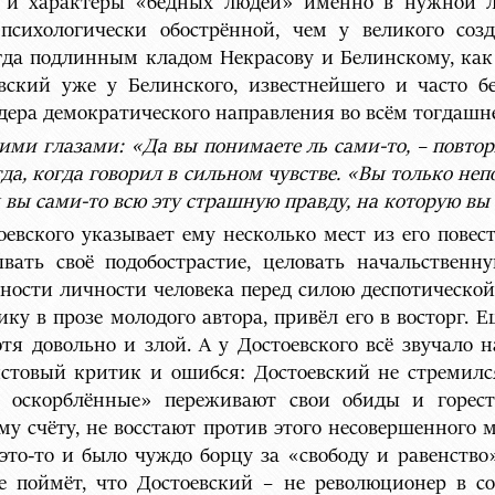
и и характеры «бедных людей» именно в нужной л
 психологически обострённой, чем у великого со
огда подлинным кладом Некрасову и Белинскому, ка
ский уже у Белинского, известнейшего и часто б
дера демократического направления во всём тогдашн
ми глазами: «Да вы понимаете ль сами-то, – повторя
гда, когда говорил в сильном чувстве. «Вы только не
 вы сами-то всю эту страшную правду, на которую вы
евского указывает ему несколько мест из его повес
вать своё подобострастие, целовать начальственн
ости личности человека перед силою деспотической в
 в прозе молодого автора, привёл его в восторг. Ещ
отя довольно и злой. А у Достоевского всё звучало 
истовый критик и ошибся: Достоевский не стремился
 оскорблённые» переживают свои обиды и горести
му счёту, не восстают против этого несовершенного
 это-то и было чуждо борцу за «свободу и равенств
е поймёт, что Достоевский – не революционер в с