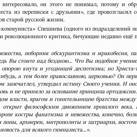
е интересовало, он этого не понимал, потому и обр
еста из переписки с друзьями», где провозгласил
ов старой русской жизни.
 «коммуниста» Спешнева (одного из подразделений 
ки революционного критика, бичующие недавно ещё п
вежества, поборник обскурантизма и мракобесия, п
 ведь Вы стоите над бездною… Что Вы подобное учени
а опорою кнута и угодницей деспотизма; но Христа
будь, а тем более православною, церковью? Он перв
м запечатлел, утвердил истину Своего учения. И он
ковь и не приняло за основание принципа ортодоксии.
цом власти, врагом и гонительницею братства между
а открыт философским движением прошлого века. И
опе костры фанатизма и невежества, конечно, больш
ши попы, архиереи, митрополиты и патриархи, восточ
е новость для всякого гимназиста…».