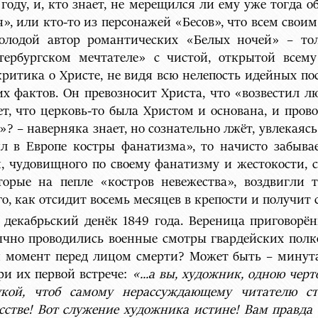
 году, и, кто знает, не мерещился ли ему уже тогда 
», или кто-то из персонажей «Бесов», что всем свои
 молодой автор романтических «Белых ночей» – то
тербургском мечтателе» с чистой, открытой все
ритика о Христе, не видя всю нелепость идейных пос
их фактов. Он превозносит Христа, что «возвестил л
ет, что церковь-то была Христом и основана, и пров
»? – наверняка знает, но сознательно лжёт, увлекаясь
сил в Европе костры фанатизма», то начисто забыва
, чудовищного по своему фанатизму и жестокости,
торые на пепле «костров невежества», воздвигли т
го, как отсидит восемь месяцев в крепости и получит 
 декабрьский денёк 1849 года. Вереница приговорё
ычно проводились военные смотры гвардейских полк
 момент перед лицом смерти? Может быть – минута 
ри их первой встрече:
«...а вы, художник, одною чер
кой, чтоб самому нерассуждающему читателю ст
усстве! Вот служение художника истине! Вам правда