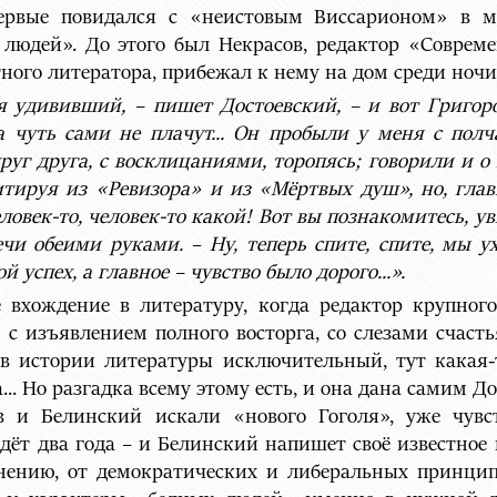
ервые повидался с «неистовым Виссарионом» в ма
 людей». До этого был Некрасов, редактор «Совреме
ного литератора, прибежал к нему на дом среди ночи!
я удививший, – пишет Достоевский, – и вот Григор
а чуть сами не плачут... Он пробыли у меня с полч
руг друга, с восклицаниями, торопясь; говорили и о 
цитируя из «Ревизора» и из «Мёртвых душ», но, глав
еловек-то, человек-то какой! Вот вы познакомитесь, у
лечи обеими руками.
–
Ну, теперь спите, спите, мы у
й успех, а главное – чувство было дорого...».
е вхождение в литературу, когда редактор крупног
 с изъявлением полного восторга, со слезами счасть
й в истории литературы исключительный, тут какая-
а... Но разгадка всему этому есть, и она дана самим
ов и Белинский искали «нового Гоголя», уже чувс
дёт два года – и Белинский напишет своё известное
мнению, от демократических и либеральных принцип