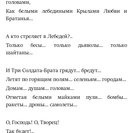
головами,
Как белыми лебедиными Крылами Любви и
Братанья…
А кто стреляет в Лебедей?..
Только бесы… только дьяволы… только
шайтаны…
И Три Солдата-Брата грядут… бредут…
Летят по горящим полям… селеньям… городам…
Домам… душам… головам…
Отметая белыми майками пули… бомбы…
ракеты… дроны… самолеты…
О, Господь! О, Творец!
Так будет!..