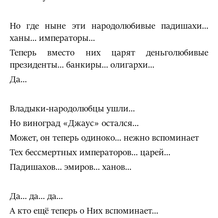
Но где ныне эти народолюбивые падишахи…
ханы… императоры…
Теперь вместо них царят деньголюбивые
президенты… банкиры… олигархи…
Да…
Владыки-народолюбцы ушли…
Но виноград «Джаус» остался…
Может, он теперь одиноко… нежно вспоминает
Тех бессмертных императоров… царей…
Падишахов… эмиров… ханов…
Да… да… да…
А кто ещё теперь о Них вспоминает…