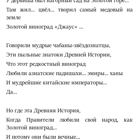
У дервиша был нагорный сад на Золотой горе…
Там жил… цвёл… творил самый медовый на
земле
Золотой виноград «Джаус» …
Говорили мудрые чабаны-звёздознатцы,
Эти пыльные знатоки Древней Истории,
Что этот редкостный виноград
Любили азиатские падишахи… эмиры... ханы
И мудрейшие китайские императоры…
Да…
Но где эта Древняя История,
Когда Правители любили свой народ, как
Золотой виноград…
И потому они были вечные…