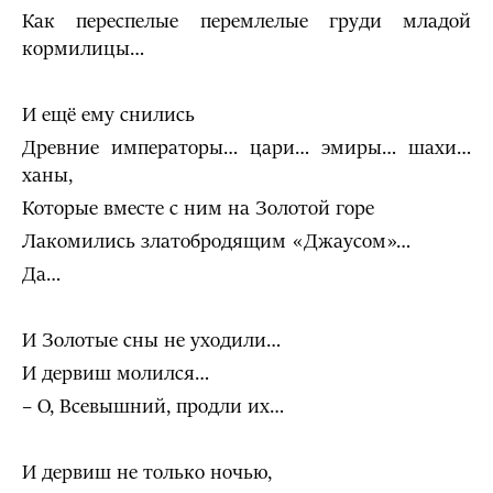
Как переспелые перемлелые груди младой
кормилицы…
И ещё ему снились
Древние императоры… цари… эмиры… шахи…
ханы,
Которые вместе с ним на Золотой горе
Лакомились златобродящим «Джаусом»…
Да…
И Золотые сны не уходили…
И дервиш молился…
– О, Всевышний, продли их…
И дервиш не только ночью,