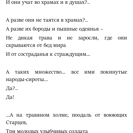
И они учат во храмах и в душах?..
А разве они не таятся в храмах?..
А разве их бороды и пышные одеянья –
Не дикая трава и не заросли, где они
скрываются от бед мира
И от состраданья к страждущим…
А таких множество… все ими покинутые
народы-сироты…
Да?..
Да!
…А на травяном холме, поодаль от воюющих
Старцев,
Три молодых улыбчивых солдата