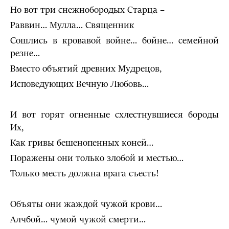
Но вот три снежнобородых Старца –
Раввин… Мулла… Священник
Сошлись в кровавой войне… бойне… семейной
резне…
Вместо объятий древних Мудрецов,
Исповедующих Вечную Любовь…
И вот горят огненные схлестнувшиеся бороды
Их,
Как гривы бешенопенных коней…
Поражены они только злобой и местью…
Только месть должна врага съесть!
Объяты они жаждой чужой крови…
Алчбой… чумой чужой смерти…