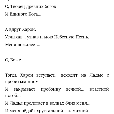
О, Творец древних богов
И Единого Бога…
А вдруг Харон,
Услыхав… узнав и мою Небесную Песнь,
Меня пожалеет…
О, Боже…
Тогда Харон вступает… всходит на Ладью с
пробитым дном
И закрывает пробоину вечной… властной
ногой…
И Ладья пролетает в волнах близ меня…
И меня обдаёт хрустальной… алмазной…