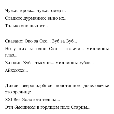
Чужая кровь… чужая смерть –
Сладкое дурманное вино их…
Только оно пьянит…
Сказано: Око за Око… Зуб за Зуб…
Но у них за одно Око – тысячи… миллионы
глаз…
За один Зуб – тысячи… миллионы зубов…
Айхххххх…
Дикое звероподобное допотопное дочеловечье
это зрелище –
ХХI Век Золотого тельца…
Эти бьющиеся в горящем поле Старцы…