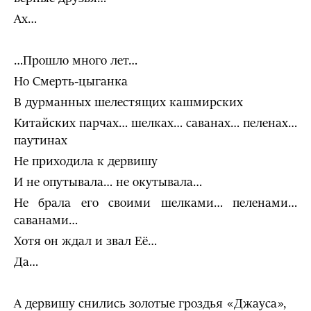
Ах…
…Прошло много лет…
Но Смерть-цыганка
В дурманных шелестящих кашмирских
Китайских парчах… шелках… саванах… пеленах…
паутинах
Не приходила к дервишу
И не опутывала… не окутывала…
Не брала его своими шелками… пеленами…
саванами…
Хотя он ждал и звал Её…
Да…
А дервишу снились золотые гроздья «Джауса»,