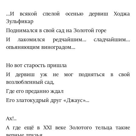
…И всякой спелой осенью дервиш Ходжа
Зульфикар
Поднимался в свой сад на Золотой горе
И лакомился редчайшим… сладчайшим…
опьяняющим виноградом…
Но вот старость пришла
И дервиш уж не мог подняться в свой
возлюбленный сад,
Где его преданно ждал
Его златокудрый друг «Джаус»…
Ах!..
А где ещё в XXI веке Золотого тельца такие
верные друзья…