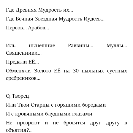
Где Древняя Мудрость их…
Где Вечная Звездная Мудрость Иудеев…
Персов… Арабов…
Иль нынешние Раввины… Муллы…
Священники…
Предали ЕЁ…
Обменяли Золото ЕЁ на 30 пыльных суетных
сребреников…
О, Творец!
Или Твои Старцы с горящими бородами
И с кровяными блудными глазами
Не прозреют и не бросятся друг другу в
объятия?..