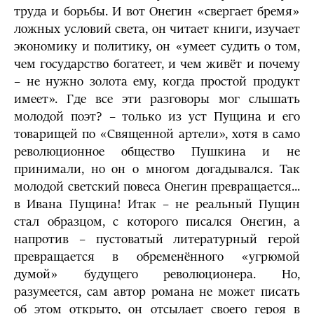
труда и борьбы. И вот Онегин «свергает бремя»
ложных условий света, он читает книги, изучает
экономику и политику, он «умеет судить о том,
чем государство богатеет, и чем живёт и почему
– не нужно золота ему, когда простой продукт
имеет». Где все эти разговоры мог слышать
молодой поэт? – только из уст Пущина и его
товарищей по «Священной артели», хотя в само
революционное общество Пушкина и не
принимали, но он о многом догадывался. Так
молодой светский повеса Онегин превращается...
в Ивана Пущина! Итак – не реальный Пущин
стал образцом, с которого писался Онегин, а
напротив – пустоватый литературный герой
превращается в обременённого «угрюмой
думой» будущего революционера. Но,
разумеется, сам автор романа не может писать
об этом открыто, он отсылает своего героя в