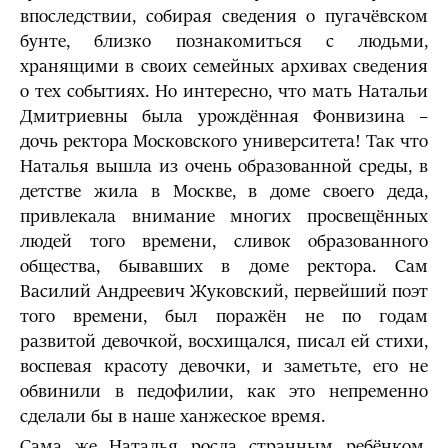
впоследствии, собирая сведения о пугачёвском
бунте, близко познакомиться с людьми,
хранящими в своих семейных архивах сведения
о тех событиях. Но интересно, что мать Натальи
Дмитриевны была урождённая Фонвизина –
дочь ректора Московского университета! Так что
Наталья вышла из очень образованной среды, в
детстве жила в Москве, в доме своего деда,
привлекала внимание многих просвещённых
людей того времени, сливок образованного
общества, бывавших в доме ректора. Сам
Василий Андреевич Жуковский, первейший поэт
того времени, был поражён не по годам
развитой девочкой, восхищался, писал ей стихи,
воспевая красоту девочки, и заметьте, его не
обвинили в педофилии, как это непременно
сделали бы в наше ханжеское время.
Сама же Наталья росла странным ребёнком.