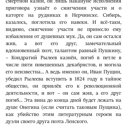
смертной казни, он лишь накануне исполнения
приговора узнаёт о смягчении участи и о
каторге на рудниках в Нерчинске. Сибирь,
казалось, поглотила его навеки. И всё-таки,
видимо, смягчение участи не принесло ему
избавления от душевных мук. Да, он сам остался
жив, а вот его друг, замечательный
вдохновенный поэт, талантом равный Пушкину,
– Кондратий Рылеев казнён, погиб в петле в
числе пяти повешенных декабристов, и могила
его неизвестна... А ведь именно он, Иван Пущин,
убедил Рылеева вступить в 1824 году в тайное
общество, он привлёк его к революционной
деятельности, и вот – он сам жив, а его друг
погиб... Эта вина до конца дней будет лежать на
душе Онегина (если считать таковым Пущина),
как убийство этим литературным героем на
дуэли своего друга поэта Ленского.