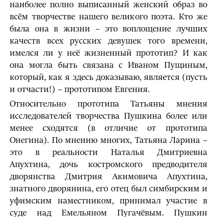
наиболее полно выписанный женский образ во
всём творчестве нашего великого поэта. Кто же
была она в жизни – это воплощение лучших
качеств всех русских девушек того времени,
имелся ли у неё жизненный прототип? И как
она могла быть связана с Иваном Пущиным,
который, как я здесь доказываю, является (пусть
и отчасти!) – прототипом Евгения.
Относительно прототипа Татьяны мнения
исследователей творчества Пушкина более или
менее сходятся (в отличие от прототипа
Онегина). По мнению многих, Татьяна Ларина –
это в реальности Наталья Дмитриевна
Апухтина, дочь костромского предводителя
дворянства Дмитрия Акимовича Апухтина,
знатного дворянина, его отец был симбирским и
уфимским наместником, принимал участие в
суде над Емельяном Пугачёвым. Пушкин