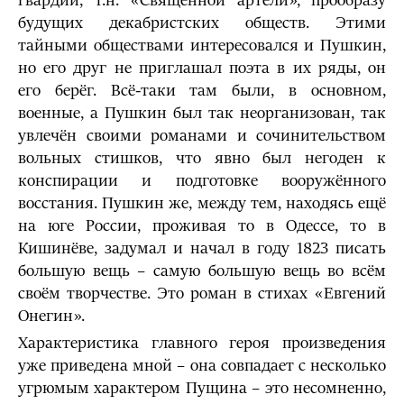
гвардии, т.н. «Священной артели», прообразу
будущих декабристских обществ. Этими
тайными обществами интересовался и Пушкин,
но его друг не приглашал поэта в их ряды, он
его берёг. Всё-таки там были, в основном,
военные, а Пушкин был так неорганизован, так
увлечён своими романами и сочинительством
вольных стишков, что явно был негоден к
конспирации и подготовке вооружённого
восстания. Пушкин же, между тем, находясь ещё
на юге России, проживая то в Одессе, то в
Кишинёве, задумал и начал в году 1823 писать
большую вещь – самую большую вещь во всём
своём творчестве. Это роман в стихах «Евгений
Онегин».
Характеристика главного героя произведения
уже приведена мной – она совпадает с несколько
угрюмым характером Пущина – это несомненно,