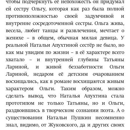
чтобы подчеркнуть её непохожесть он придумал
ей сестру Ольгу, которая как раз была полной
противоположностью своей задумчивой и
внутренне сосредоточенной сестры. Ольга жива,
весела, любит танцы и развлечения, мечтает о
женихе – в общем, обычная милая девица. У
реальной Натальи Апухтиной сестёр не было, но
как мы увидим по жизни – в её характере всего
хватало – и внутренней глубины Татьяны
Лариной, и живой беззаботности Ольги
Лариной, недаром её детским очарованием
восхищались, как в романе восхищаются живым
характером Ольги. Таким образом, можно
сделать вывод, что Наталья Апухтина стала
прототипом не только Татьяны, но и Ольги,
раздвоившись в творческом сознании поэта. А о
существовании Натальи Пушкин несомненно
знал, видимо, от Жуковского, да и других своих