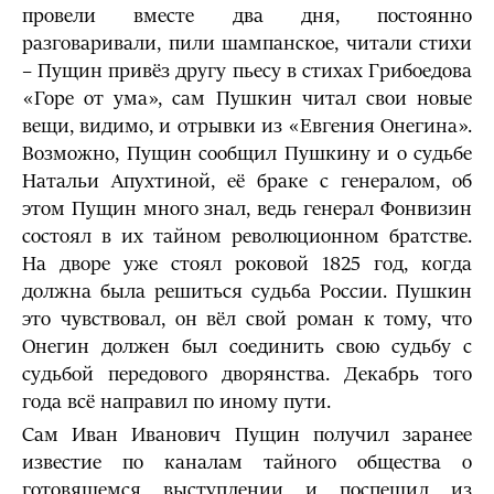
провели вместе два дня, постоянно
разговаривали, пили шампанское, читали стихи
– Пущин привёз другу пьесу в стихах Грибоедова
«Горе от ума», сам Пушкин читал свои новые
вещи, видимо, и отрывки из «Евгения Онегина».
Возможно, Пущин сообщил Пушкину и о судьбе
Натальи Апухтиной, её браке с генералом, об
этом Пущин много знал, ведь генерал Фонвизин
состоял в их тайном революционном братстве.
На дворе уже стоял роковой 1825 год, когда
должна была решиться судьба России. Пушкин
это чувствовал, он вёл свой роман к тому, что
Онегин должен был соединить свою судьбу с
судьбой передового дворянства. Декабрь того
года всё направил по иному пути.
Сам Иван Иванович Пущин получил заранее
известие по каналам тайного общества о
готовящемся выступлении и поспешил из