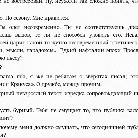
 не востребован. Ну, неужели так сложно понять, чт
. По сезону. Мне нравится.
Ты одет несовременно. Ты не соответствуешь дре
аешь вызов, то ли не способен уловить его. Нева
 твоей царит какой-то жутко несовременный эстетичес
, мысли, парадоксы… Едкий нафталин эпохи Просв
ою пьесу?
?
mama mia, я же не ребятам о зверятах писал; это
ия Кракуса». О дружбе, между прочим.
о бурный невзрослый текст, изредка сопровождающий 
Пусть бурный. Тебя не смущает то, что публика вал
ышит?
почему меня должно смущать, что сегодняшней публ
ня?