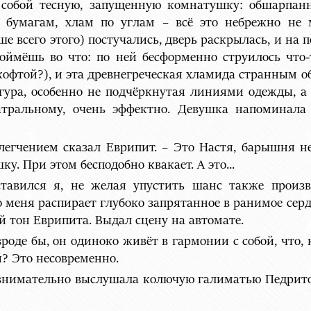
 собой тесную, запущенную комнатушку: обшарпан
бумагам, хлам по углам – всё это небрежно не 
ше всего этого) постучались, дверь раскрылась, и на 
поймёшь во что: по ней бесформенно струилось что-
кофтой?), и эта древнегреческая хламида странным 
игура, особенно не подчёркнутая линиями одежды, а
еатральному, очень эффектно. Девушка напоминал
легчением сказал Еврипит. – Это Настя, барышня не
у. При этом бесподобно квакает. А это...
ставился я, не желая упустить шанс также произве
о меня распирает глубоко запрятанное в ранимое серд
й тон Еврипита. Выдал сцену на автомате.
вроде бы, он одиноко живёт в гармонии с собой, что, 
й? Это несовременно.
 внимательно выслушала колючую галиматью Педрито