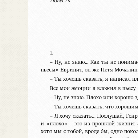
Повесть
1.
– Ну, не знаю... Как ты не поним
пьесы» Еврипит, он же Петя Мочалин,
– Ты хочешь сказать, я написал п
Все мои эмоции я вложил в пьесу
– Ну, не знаю. Плохо или хорошо з
– Ты хочешь сказать, что хороши
– Я хочу сказать... Послушай, Ге
и «плохо» – это из прошлой жизни; 
хотя мы с тобой, вроде бы, одно пок