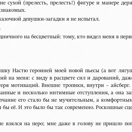
не сухой (прелесть, прелесть!) фигуре и манере держ
 знакомых.
казочной девушки-загадки я не испытал.
.
дничного на бесцветный: тому, кто видел меня в перв
ушку Настю героиней моей новой пьесы (а вот лягу
ий на меня: с виду в расцвете сил и дарований, да
теря мотиваций. Внешне тропики, внутри – айсберг
анные и несколько интимные отступления, а она за
олчание его стало бы не мучительным, а комфортным
бы её. И это было бы так современно. Роскошные с
не взялся на перо; мне даже в голову не пришло п