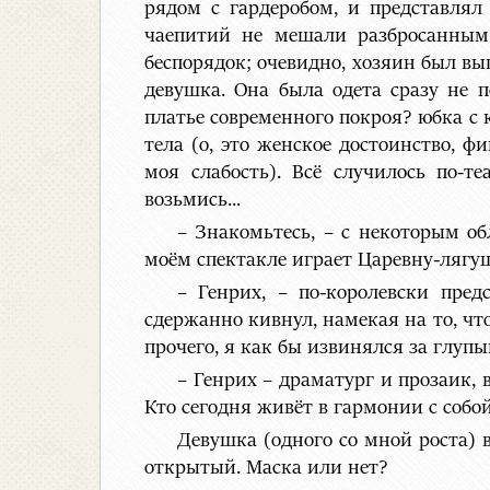
рядом с гардеробом, и представлял
чаепитий не мешали разбросанным 
беспорядок; очевидно, хозяин был вы
девушка. Она была одета сразу не 
платье современного покроя? юбка с 
тела (о, это женское достоинство, ф
моя слабость). Всё случилось по-т
возьмись...
– Знакомьтесь, – с некоторым об
моём спектакле играет Царевну-лягушк
– Генрих, – по-королевски пред
сдержанно кивнул, намекая на то, чт
прочего, я как бы извинялся за глупы
– Генрих – драматург и прозаик, 
Кто сегодня живёт в гармонии с собо
Девушка (одного со мной роста)
открытый. Маска или нет?