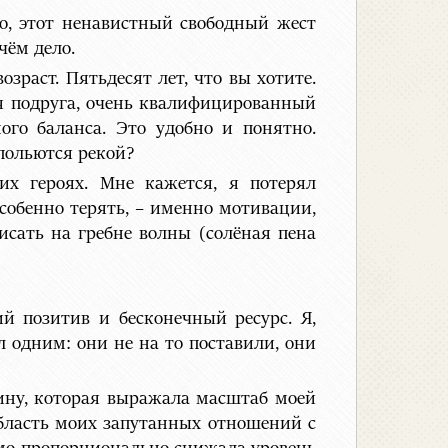
(о, этот ненавистный свободный жест
чём дело.
зраст. Пятьдесят лет, что вы хотите.
оя подруга, очень квалифицированный
ого баланса. Это удобно и понятно.
 польются рекой?
их героях. Мне кажется, я потерял
собенно терять, – именно мотивации,
исать на гребне волны (солёная пена
ий позитив и бесконечный ресурс. Я,
 одним: они не на то поставили, они
ину, которая выражала масштаб моей
бласть моих запутанных отношений с