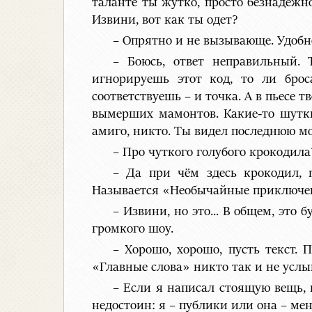
таланте ты жутко, просто безнадёжно
Извини, вот как ты одет?
– Опрятно и не вызывающе. Удобно
– Боюсь, ответ неправильный. 
игнорируешь этот код, то ли брос
соответствуешь – и точка. А в пьесе
вымерших мамонтов. Какие-то шутки
амиго, никто. Ты видел последнюю м
– Про чуткого голубого крокодила
– Да при чём здесь крокодил, 
Называется «Необычайные приключен
– Извини, но это... В общем, эт
громкого шоу.
– Хорошо, хорошо, пусть текст. 
«Главные слова» никто так и не усл
– Если я написал стоящую вещь, 
недостоин: я – публики или она – ме