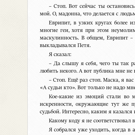
– Стоп. Вот сейчас ты остановис
мой. О, мадонна, что делается с людьм
Еврипит, в узких кругах более 
многие геи, хотя при этом неумолим
маскулинность. В общем, Еврипит –
выкладывался Петя.
Я сказал:
– Да слышу я себя, чего ты так р
любить некого. А вот публика мне не 
– Стоп. Ещё раз стоп. Маска, я в
«А судьи кто». Вот только не надо мн
Кое-какие из эмоций стали во м
искренности, окружающие тут же п
судьбой. Интересно, каким я казался
Какому коду я не соответствовал в
Я собрался уже уходить, когда 