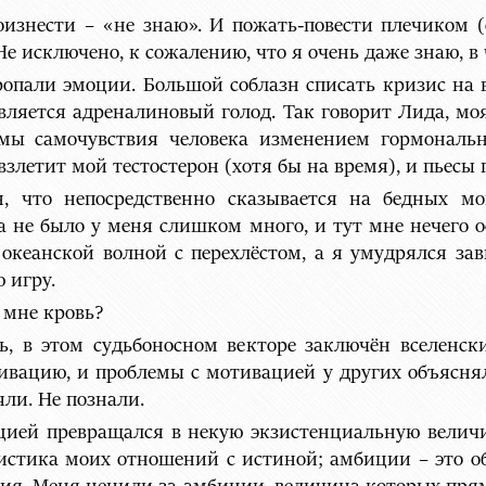
оизнести – «не знаю». И пожать-повести плечиком 
Не исключено, к сожалению, что я очень даже знаю, в 
опали эмоции. Большой соблазн списать кризис на во
является адреналиновый голод. Так говорит Лида, м
емы самочувствия человека изменением гормональн
взлетит мой тестостерон (хотя бы на время), и пьесы
н, что непосредственно сказывается на бедных мо
 не было у меня слишком много, и тут мне нечего о
океанской волной с перехлёстом, а я умудрялся зав
ю игру.
 мне кровь?
ь, в этом судьбоносном векторе заключён вселенск
тивацию, и проблемы с мотивацией у других объяснял
яли. Не познали.
цией превращался в некую экзистенциальную велич
ристика моих отношений с истиной; амбиции – это о