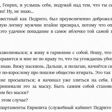
ь, Генрих, и услышь себя, подумай над тем, что ты 
и! Ну, не знаю...
известный как Педрито, был преувеличенно доброже
ую логику мужчин втайне презирал, потому что опа
 это удачное попадание в самое яблочко той самой 
азволновался; я живу в гармонии с собой. Ношу, что 
нравится и мне не по нраву то, что ты угождаешь убог
ас знаю. Вижу насквозь. Дальше, я полагаю, начнётся 
е по-взрослому про пошлое общество втирать. Это так 
не просыпаться; я начинал уже злиться на себя. 
ринимали это за маску. Быть самим собой станови
 им без маски?
 этом случае?
в апартаменты Еврипита (служебный кабинет Педрит