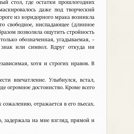
ный стол, где остатки прошлогодних
маскировалось даже под творческий
пороге из коридорного мрака возникла
то свободное, ниспадающее (длинное
образом позволяла ощутить стройность
 только обозначенная, угадываемая, –
а знак или символ. Вдруг откуда ни
зависимая, хотя и строгих нравов. В
сти впечатление. Улыбнулся, встал,
це огромное достоинство. Кроме всего
к сожалению, отражается в его пьесах.
, задержала на мне взгляд, прямой и