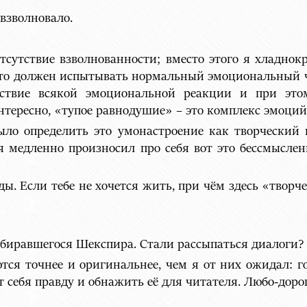
взволновало.
сутствие взволнованности; вместо этого я хладнок
что должен испытывать нормальный эмоциональный че
тствие всякой эмоциональной реакции и при этом
тересно, «тупое равнодушие» – это комплекс эмоций 
ло определить это умонастроение как творческий 
 я медленно произносил про себя вот это бессмыслен
ы. Если тебе не хочется жить, при чём здесь «творч
побиравшегося Шекспира. Стали рассыпаться диалоги?
тся точнее и оригинальнее, чем я от них ожидал: го
т себя правду и обнажить её для читателя. Любо-доро