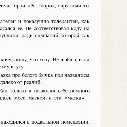
сейчас произнёс, Генрих, опрятный ты
лателен и показушно толерантен, как
сался её. Не соответствовал коду на
публики, ради симпатий которой так
хочу, пишу, что хочу. Не люблю, если
ому вкусу.
сказка про белого бычка под названием
далеко от реалий.
Как только я позволял себе немного
лось моей маской, а эта «маска» –
о находился в подвальном помещении,