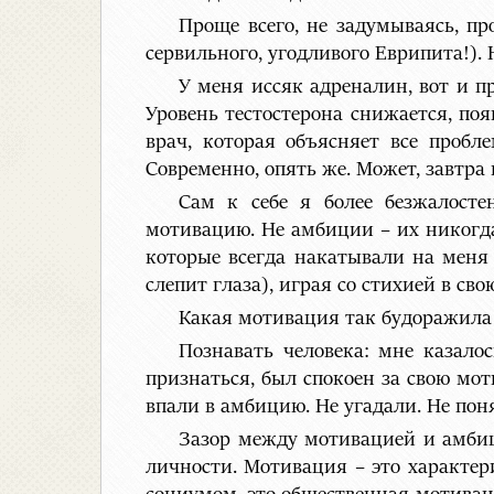
Проще всего, не задумываясь, пр
сервильного, угодливого Еврипита!). 
У меня иссяк адреналин, вот и пр
Уровень тестостерона снижается, по
врач, которая объясняет все пробл
Современно, опять же. Может, завтра 
Сам к себе я более безжалосте
мотивацию. Не амбиции – их никогда
которые всегда накатывали на меня 
слепит глаза), играя со стихией в сво
Какая мотивация так будоражила
Познавать человека: мне казалос
признаться, был спокоен за свою мо
впали в амбицию. Не угадали. Не пон
Зазор между мотивацией и амби
личности. Мотивация – это характе