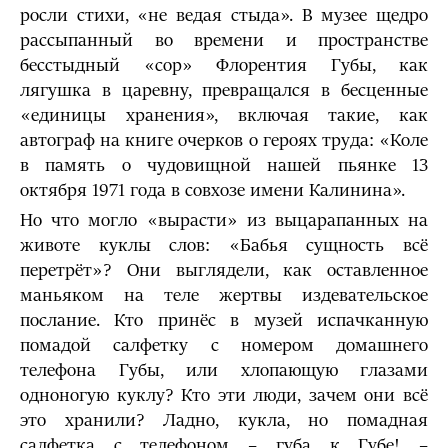
росли стихи, «не ведая стыда». В музее щедро
рассыпанный во времени и пространстве
бесстыдный «сор» Флорентия Губы, как
лягушка в царевну, превращался в бесценные
«единицы хранения», включая такие, как
автограф на книге очерков о героях труда: «Коле
в память о чудовищной нашей пьянке 13
октября 1971 года в совхозе имени Калинина».
Но что могло «вырасти» из выцарапанных на
животе куклы слов: «Бабья сущность всё
перетрёт»? Они выглядели, как оставленное
маньяком на теле жертвы издевательское
послание. Кто принёс в музей испачканную
помадой салфетку с номером домашнего
телефона Губы, или хлопающую глазами
одноногую куклу? Кто эти люди, зачем они всё
это хранили? Ладно, кукла, но помадная
салфетка с телефоном – губа к Губе! –