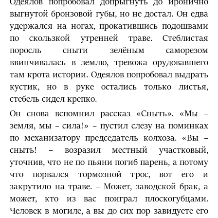
Одеялов попробовал допрыгнуть до иронично
выгнутой бронзовой губы, но не достал. Он едва
удержался на ногах, прокатившись подошвами
по скользкой утренней траве. Стеблистая
поросль сныти зелёным саморезом
ввинчивалась в землю, тревожа орудовавшего
там крота истории. Одеялов попробовал выдрать
кустик, но в руке остались только листья,
стебель сидел крепко.
Он снова вспомнил рассказ «Сныть». «Мы –
земля, мы – сила!» – пустил слезу на поминках
по механизатору председатель колхоза. «Вы –
сныть! – возразил местный участковый,
уточнив, что не по пьяни погиб парень, а потому
что порвался тормозной трос, вот его и
закрутило на траве. – Может, заводской брак, а
может, кто из вас поиграл плоскогубцами.
Человек в могиле, а вы до сих пор завидуете его