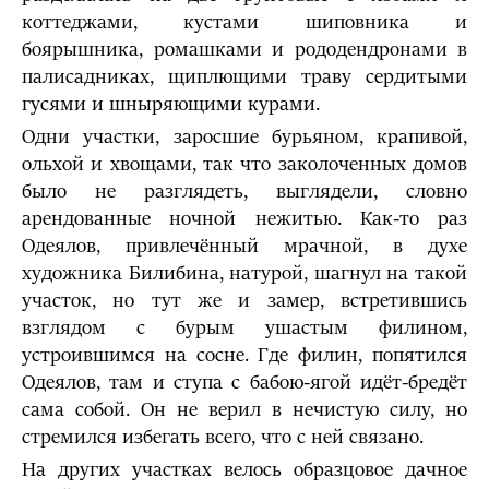
коттеджами, кустами шиповника и
боярышника, ромашками и рододендронами в
палисадниках, щиплющими траву сердитыми
гусями и шныряющими курами.
Одни участки, заросшие бурьяном, крапивой,
ольхой и хвощами, так что заколоченных домов
было не разглядеть, выглядели, словно
арендованные ночной нежитью. Как-то раз
Одеялов, привлечённый мрачной, в духе
художника Билибина, натурой, шагнул на такой
участок, но тут же и замер, встретившись
взглядом с бурым ушастым филином,
устроившимся на сосне. Где филин, попятился
Одеялов, там и ступа с бабою-ягой идёт-бредёт
сама собой. Он не верил в нечистую силу, но
стремился избегать всего, что с ней связано.
На других участках велось образцовое дачное