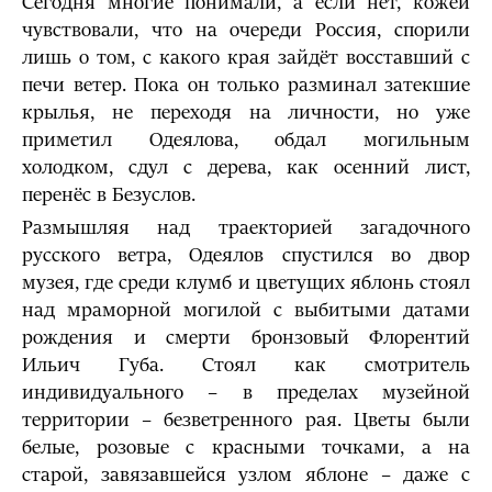
Сегодня многие понимали, а если нет, кожей
чувствовали, что на очереди Россия, спорили
лишь о том, с какого края зайдёт восставший с
печи ветер. Пока он только разминал затекшие
крылья, не переходя на личности, но уже
приметил Одеялова, обдал могильным
холодком, сдул с дерева, как осенний лист,
перенёс в Безуслов.
Размышляя над траекторией загадочного
русского ветра, Одеялов спустился во двор
музея, где среди клумб и цветущих яблонь стоял
над мраморной могилой с выбитыми датами
рождения и смерти бронзовый Флорентий
Ильич Губа. Стоял как смотритель
индивидуального – в пределах музейной
территории – безветренного рая. Цветы были
белые, розовые с красными точками, а на
старой, завязавшейся узлом яблоне – даже с