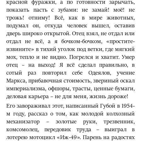
красной фуражки, а по готовности зарычать,
показать пасть с зубами: не замай! моё! не
трожь! отниму! Всё, как в мире животных,
подумал он, откуда человек вышел, оставив
дверь широко открытой. Отец взял, не отдал или
отдал не всё, а я бочком-бочком, «простите-
извините» в тихий уголок под ветки, где мягкий
мох, тепло и не видно. Погрелся и хватит. Умер
отец – на выход! Я всё сделал правильно, в
сотый раз повторил себе Одеялов, учение
Маркса, прибавочная стоимость, звериный оскал
империализма, офшоры, трасты, ценные бумаги,
деловая карьера – не для меня, жизнь дороже!
Его завораживал этот, написанный Губой в 1954-
м году, рассказ о том, как молодой колхозный
механизатор – золотые руки, трезвенник,
комсомолец, передовик труда – выиграл в
лотерею мотоцикл «Иж-49». Парень на радостях