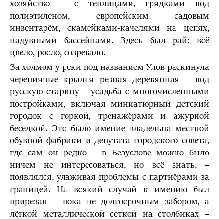
хозяйство – с теплицами, грядками под
полиэтиленом, европейским садовым
инвентарём, скамейками-качелями на цепях,
надувными бассейнами. Здесь был рай: всё
цвело, росло, созревало.
За холмом у реки под названием Улов раскинула
черепичные крылья резная деревянная – под
русскую старину – усадьба с многочисленными
постройками, включая миниатюрный детский
городок с горкой, тренажёрами и ажурной
беседкой. Это было имение владельца местной
обувной фабрики и депутата городского совета,
где сам он редко – в Безуслове можно было
ничем не интересоваться, но всё знать, –
появлялся, улаживая проблемы с партнёрами за
границей. На всякий случай к имению был
прирезан – пока не долгосрочным забором, а
лёгкой металлической сеткой на столбиках –