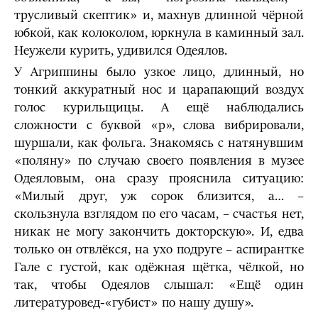
трусливый скептик» и, махнув длинной чёрной
юбкой, как колоколом, юркнула в каминный зал.
Неужели курить, удивился Одеялов.
У Агриппины было узкое лицо, длинный, но
тонкий аккуратный нос и царапающий воздух
голос курильщицы. А ещё наблюдались
сложности с буквой «р», слова вибрировали,
шуршали, как фольга. Знакомясь с натянувшим
«поляну» по случаю своего появления в музее
Одеяловым, она сразу прояснила ситуацию:
«Милый друг, уж сорок близится, а… –
скользнула взглядом по его часам, – счастья нет,
никак не могу закончить докторскую». И, едва
только он отвлёкся, на ухо подруге – аспирантке
Гале с густой, как одёжная щётка, чёлкой, но
так, чтобы Одеялов слышал: «Ещё один
литературовед-«губист» по нашу душу».