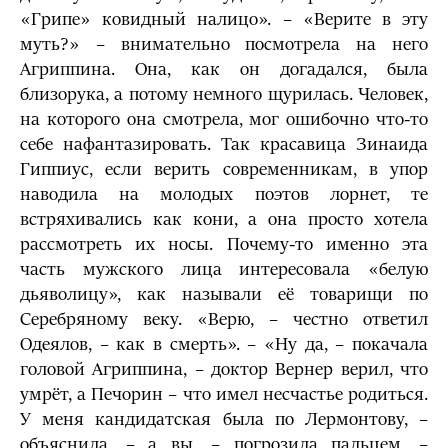
«Грипе» ковидный налицо». – «Верите в эту
муть?» – внимательно посмотрела на него
Агриппина. Она, как он догадался, была
близорука, а потому немного щурилась. Человек,
на которого она смотрела, мог ошибочно что-то
себе нафантазировать. Так красавица Зинаида
Гиппиус, если верить современникам, в упор
наводила на молодых поэтов лорнет, те
встряхивались как кони, а она просто хотела
рассмотреть их носы. Почему-то именно эта
часть мужского лица интересовала «белую
дьяволицу», как называли её товарищи по
Серебряному веку. «Верю, – честно ответил
Одеялов, – как в смерть». – «Ну да, – покачала
головой Агриппина, – доктор Вернер верил, что
умрёт, а Печорин – что имел несчастье родиться.
У меня кандидатская была по Лермонтову, –
объяснила, – а вы, – погрозила пальцем, –