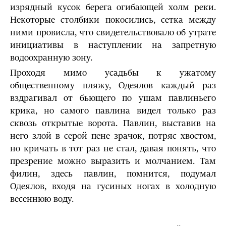
изрядный кусок берега огибающей холм реки.
Некоторые столбики покосились, сетка между
ними провисла, что свидетельствовало об утрате
инициативы в наступлении на запретную
водоохранную зону.
Проходя мимо усадьбы к ужатому
общественному пляжу, Одеялов каждый раз
вздрагивал от бьющего по ушам павлиньего
крика, но самого павлина видел только раз
сквозь открытые ворота. Павлин, выставив на
него злой в серой пене зрачок, потряс хвостом,
но кричать в тот раз не стал, давая понять, что
презрение можно выразить и молчанием. Там
филин, здесь павлин, помнится, подумал
Одеялов, входя на гусиных ногах в холодную
весеннюю воду.