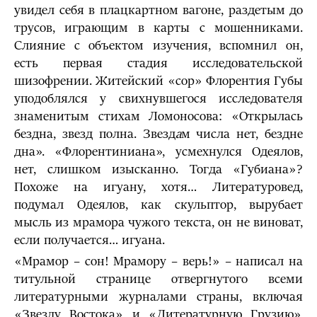
увидел себя в плацкартном вагоне, раздетым до
трусов, играющим в карты с мошенниками.
Слияние с объектом изучения, вспомнил он,
есть первая стадия исследовательской
шизофрении. Житейский «сор» Флорентия Губы
уподоблялся у свихнувшегося исследователя
знаменитым стихам Ломоносова: «Открылась
бездна, звезд полна. Звезд
а
м числа нет, бездне
дна». «Флорентиниана», усмехнулся Одеялов,
нет, слишком изысканно. Тогда «Губиана»?
Похоже на игуану, хотя… Литературовед,
подумал Одеялов, как скульптор, вырубает
мысль из мрамора чужого текста, он не виноват,
если получается… игуана.
«Мрамор – сон! Мрамору – верь!» – написал на
титульной странице отвергнутого всеми
литературными журналами страны, включая
«Звезду Востока» и «Литературную Грузию»,