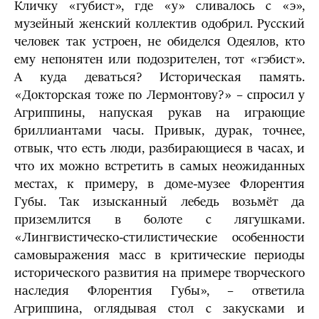
Кличку «губист», где «у» сливалось с «э»,
музейный женский коллектив одобрил. Русский
человек так устроен, не обиделся Одеялов, кто
ему непонятен или подозрителен, тот «гэбист».
А куда деваться? Историческая память.
«Докторская тоже по Лермонтову?» – спросил у
Агриппины, напуская рукав на играющие
бриллиантами часы. Привык, дурак, точнее,
отвык, что есть люди, разбирающиеся в часах, и
что их можно встретить в самых неожиданных
местах, к примеру, в доме-музее Флорентия
Губы. Так изысканный лебедь возьмёт да
приземлится в болоте с лягушками.
«Лингвистическо-стилистические особенности
самовыражения масс в критические периоды
исторического развития на примере творческого
наследия Флорентия Губы», – ответила
Агриппина, оглядывая стол с закусками и