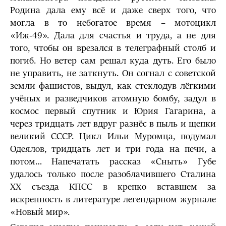
Родина дала ему всё и даже сверх того, что
могла в то небогатое время – мотоцикл
«Иж-49». Дала для счастья и труда, а не для
того, чтобы он врезался в телеграфный столб и
погиб. Но ветер сам решал куда дуть. Его было
не управить, не заткнуть. Он согнал с советской
земли фашистов, выдул, как стеклодув лёгкими
учёных и разведчиков атомную бомбу, задул в
космос первый спутник и Юрия Гагарина, а
через тридцать лет вдруг разнёс в пыль и щепки
великий СССР. Цикл Ильи Муромца, подумал
Одеялов, тридцать лет и три года на печи, а
потом… Напечатать рассказ «Сныть» Губе
удалось только после разоблачившего Сталина
XX съезда КПСС в крепко вставшем за
искренность в литературе легендарном журнале
«Новый мир».