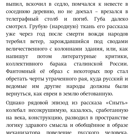
выпил, вскочил в седло, помчался к невесте в
соседнюю деревню, но не доехал – врезался в
телеграфный столб и погиб. Губа далеко
смотрел. Грубую (народную) ткань его рассказа
уже через год после смерти вождя народов
теребил ветер, зарождавшийся под сводами
величественного с колоннами здания, или, как
напишут потом литературные критики,
коллективного барака сталинской России.
Фантомный её образ с некоторых пор стал
обретать черты утраченного рая, куда русский и
ведомые им другие народы должны были
вернуться, как евреи в землю обетованную.
Однако рядовой эпизод из рассказа «Сныть»
колебал несокрушимую, казалось, сработанную
на века, конструкцию, разводил в пространстве
логику здравого смысла и обобщённое в образе
механизатора поведение русского человека.