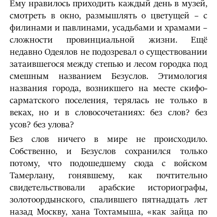
Ему нравилось приходить каждый день в музей,
смотреть в окно, размышлять о цветущей – с
филинами и павлинами, усадьбами и храмами –
сложности провинциальной жизни. Ещё
недавно Одеялов не подозревал о существовании
затаившегося между степью и лесом городка под
смешным названием Безуслов. Этимология
названия города, возникшего на месте скифо-
сарматского поселения, терялась не только в
веках, но и в словосочетаниях: без слов? без
усов? без улова?
Без слов ничего в мире не происходило.
Собственно, и Безуслов сохранился только
потому, что подошедшему сюда с войском
Тамерлану, гонявшему, как почтительно
свидетельствовали арабские историографы,
золотоордынского, спалившего пятнадцать лет
назад Москву, хана Тохтамыша, «как зайца по