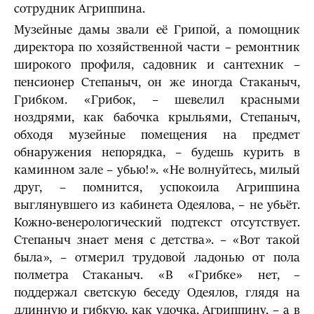
сотрудник Агриппина.
Музейные дамы звали её Грипой, а помощник
директора по хозяйственной части – ремонтник
широкого профиля, садовник и сантехник –
пенсионер Степаныч, он же иногда Стаканыч,
Грибком. «Грибок, – шевелил красными
ноздрями, как бабочка крыльями, Степаныч,
обходя музейные помещения на предмет
обнаружения непорядка, – будешь курить в
каминном зале – убью!». «Не волнуйтесь, милый
друг, – помнится, успокоила Агриппина
выглянувшего из кабинета Одеялова, – не убьёт.
Кожно-венерологический подтекст отсутствует.
Степаныч знает меня с детства». – «Вот такой
была», – отмерил трудовой ладонью от пола
полметра Стаканыч. «В «Грибке» нет, –
поддержал светскую беседу Одеялов, глядя на
длинную и гибкую, как удочка, Агриппину, – а в