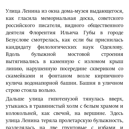
Улица Ленина из окна дома-музея выдающегося,
как гласила мемориальная доска, советского
российского писателя, видного общественного
деятеля Флорентия Ильича Губы в городе
Безуслове смотрелась, как если бы приснилась
кандидату филологических наук Одеялову.
Вдоль булыжной мостовой строения
вытягивались в каменную с изломом крыш
линию, нарушенную посередине сквериком со
скамейками и фонтаном возле кирпичного
кулича водонапорной башни. Башня в уличном
строю стояла вольно.
Дальше улица гипотенузой тянулась вверх,
утыкаясь в травянистый холм с белым храмом и
колокольней, как свечой, на вершине. Здесь
улица Ленина теряла пролетарскую булыжность,
разделялась на две грунтовые с избами и