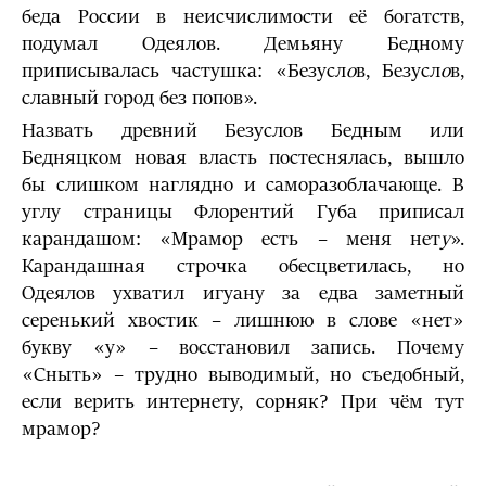
беда России в неисчислимости её богатств,
подумал Одеялов. Демьяну Бедному
приписывалась частушка: «Безусл
о
в, Безусл
о
в,
славный город без попов».
Назвать древний Безуслов Бедным или
Бедняцком новая власть постеснялась, вышло
бы слишком наглядно и саморазоблачающе. В
углу страницы Флорентий Губа приписал
карандашом: «Мрамор есть – меня нет
у
».
Карандашная строчка обесцветилась, но
Одеялов ухватил игуану за едва заметный
серенький хвостик – лишнюю в слове «нет»
букву «у» – восстановил запись. Почему
«Сныть» – трудно выводимый, но съедобный,
если верить интернету, сорняк? При чём тут
мрамор?