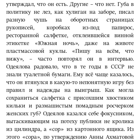
утверждал, что он есть. Другие – что нет. Губа в
политику не лез, как хулиган на заборе, писал
разную чушь на оборотных страницах
рукописей, коробках из-под папирос,
ресторанной салфетке, отклеившейся винной
этикетке «Южная ночь», даже на животе
пластмассовой куклы. «Пишу на всём, что
вижу», – часто повторял он в интервью.
Одеялова радовало, что в те годы в СССР не
знали туалетной бумаги. Ему всё чаще казалось,
что он втянулся в какую-то непонятную игру без
правил и надежды на выигрыш. Как могла
сохраниться салфетка с присохшим хвостиком
кильки и размашистым помадным росчерком
женских губ? Одеялов казался себе фокусником,
вытаскивающим на потеху публики не кролика
из цилиндра, а «сор» из картонного ящика. Из
этого «сора», по утверждению Анны Ахматовой