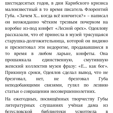
шестидесятых годов, в дни Карибского кризиса
малоизвестный в то время писатель Флорентий
Губа. «Зачем Х… когда всё кончится?» – написал
он неожиданно чётким трезвым почерком на
коробке из-под конфет «Лесной орех». Одеялову
рассказали, что её принесла в музей трясущаяся
старушка-долгожительница, которой он видимо
и презентовал эти недорогие, продававшиеся в
то время в любом ларьке, конфеты. Она
прошамкала единственную, смутившую
женский коллектив музея фразу: «Е… как бог».
Прикинув сроки, Одеялов сделал вывод, что не
брезговал, нет, не брезговал Губа
неподобающими связями, гулял по лезвию
статьи о совращении несовершеннолетних.
На ежегодных, посвящённых творчеству Губы
литературных слушаниях учёная дама из
безусловской библиотеки усмотрела в