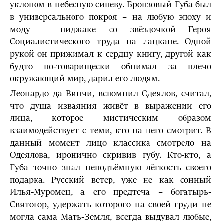
уклоном в небесную синеву. Бронзовый Губа был
в универсального покроя – на любую эпоху и
моду – пиджаке со звёздочкой Героя
Социалистического труда на лацкане. Одной
рукой он прижимал к сердцу книгу, другой как
будто по-товарищески обнимал за плечо
окружающий мир, дарил его людям.
Леонардо да Винчи, вспомнил Одеялов, считал,
что душа изваяния живёт в выражении его
лица, которое мистическим образом
взаимодействует с теми, кто на него смотрит. В
данный момент лицо классика смотрело на
Одеялова, иронично скривив губу. Кто-кто, а
Губа точно знал неподъёмную лёгкость своего
подарка. Русский ветер, уже не как сонный
Илья-Муромец, а его предтеча – богатырь-
Святогор, удержать которого на своей груди не
могла сама Мать-Земля, всегда выдувал любые,