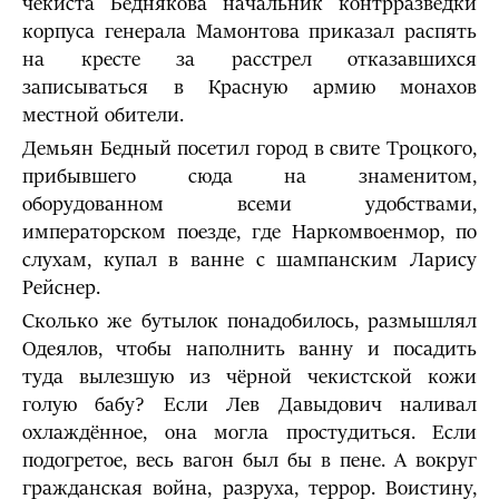
чекиста Беднякова начальник контрразведки
корпуса генерала Мамонтова приказал распять
на кресте за расстрел отказавшихся
записываться в Красную армию монахов
местной обители.
Демьян Бедный посетил город в свите Троцкого,
прибывшего сюда на знаменитом,
оборудованном всеми удобствами,
императорском поезде, где Наркомвоенмор, по
слухам, купал в ванне с шампанским Ларису
Рейснер.
Сколько же бутылок понадобилось, размышлял
Одеялов, чтобы наполнить ванну и посадить
туда вылезшую из чёрной чекистской кожи
голую бабу? Если Лев Давыдович наливал
охлаждённое, она могла простудиться. Если
подогретое, весь вагон был бы в пене. А вокруг
гражданская война, разруха, террор. Воистину,