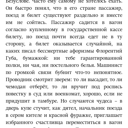
Безуслове. Часто ему самому не хотелось ехать.
Он быстро понял, что в его стране пассажир,
поезд и билет существуют раздельно и вместе
им не сойтись. Пассажир садится в вагон
согласно купленному в государственной кассе
билету, но поезд почти всегда едет не в ту
сторону, а билет оказывается случайной, на
каких писал бессмертные афоризмы Флорентий
Губа, бумажкой: ни тебе гарантированной
полки, ни чая, ни постельного белья. Машинист
по громкой связи бубнит что-то непонятное.
Проводник смотрит зверем: то ли высадит, то ли
чемодан отберёт, то ли вручит под роспись
повестку в суд или военкомат, хорошо, если не
придушит в тамбуре. Но случаются чудеса – в
дверь купе стучит, как дятел, начальник поезда
в сером кителе и красной фуражке, приглашает
избранного счастливца переместиться в вагон