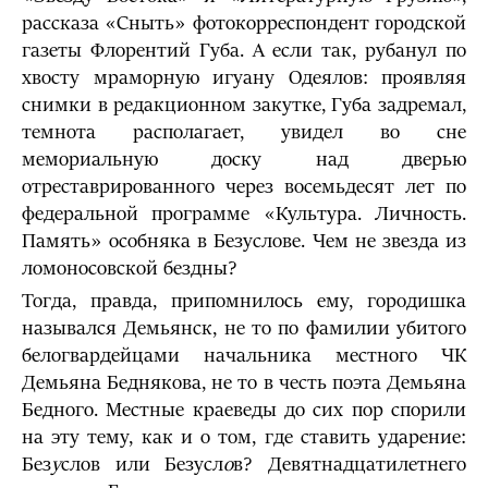
рассказа «Сныть» фотокорреспондент городской
газеты Флорентий Губа. А если так, рубанул по
хвосту мраморную игуану Одеялов: проявляя
снимки в редакционном закутке, Губа задремал,
темнота располагает, увидел во сне
мемориальную доску над дверью
отреставрированного через восемьдесят лет по
федеральной программе «Культура. Личность.
Память» особняка в Безуслове. Чем не звезда из
ломоносовской бездны?
Тогда, правда, припомнилось ему, городишка
назывался Демьянск, не то по фамилии убитого
белогвардейцами начальника местного ЧК
Демьяна Беднякова, не то в честь поэта Демьяна
Бедного. Местные краеведы до сих пор спорили
на эту тему, как и о том, где ставить ударение:
Без
у
слов или Безусл
о
в? Девятнадцатилетнего