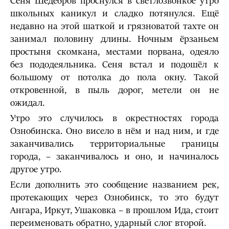
Сеня Шедебров проснулся в светлозвонкое утро
школьных каникул и сладко потянулся. Ещё
недавно на этой шаткой и грязноватой тахте он
занимал половину длины. Ночным ёрзаньем
простыня скомкана, местами порвана, одеяло
без пододеяльника. Сеня встал и подошёл к
большому от потолка до пола окну. Такой
откровенной, в пыль дорог, метели он не
ожидал.
Утро это случилось в окрестностях города
Ознобинска. Оно висело в нём и над ним, и где
заканчивались территориальные границы
города, – заканчивалось и оно, и начиналось
другое утро.
Если дополнить это сообщение названием рек,
протекающих через Ознобинск, то это будут
Ангара, Иркут, Ушаковка – в прошлом Ида, стоит
переименовать обратно, ударный слог второй.