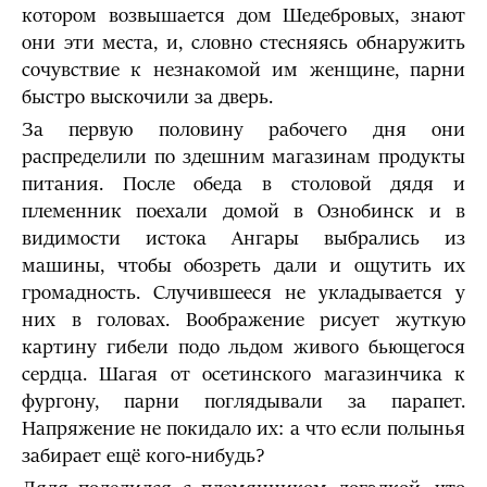
котором возвышается дом Шедебровых, знают
они эти места, и, словно стесняясь обнаружить
сочувствие к незнакомой им женщине, парни
быстро выскочили за дверь.
За первую половину рабочего дня они
распределили по здешним магазинам продукты
питания. После обеда в столовой дядя и
племенник поехали домой в Ознобинск и в
видимости истока Ангары выбрались из
машины, чтобы обозреть дали и ощутить их
громадность. Случившееся не укладывается у
них в головах. Воображение рисует жуткую
картину гибели подо льдом живого бьющегося
сердца. Шагая от осетинского магазинчика к
фургону, парни поглядывали за парапет.
Напряжение не покидало их: а что если полынья
забирает ещё кого-нибудь?