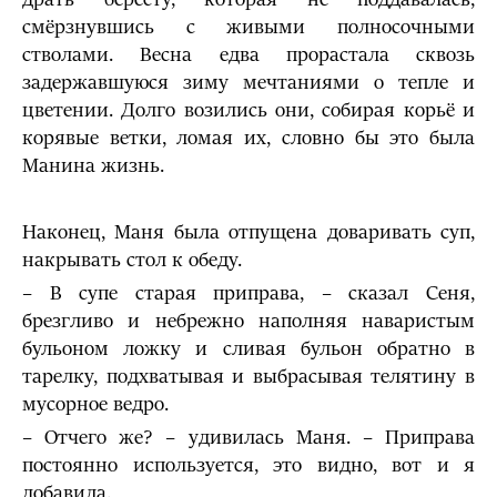
смёрзнувшись с живыми полносочными
стволами. Весна едва прорастала сквозь
задержавшуюся зиму мечтаниями о тепле и
цветении. Долго возились они, собирая корьё и
корявые ветки, ломая их, словно бы это была
Манина жизнь.
Наконец, Маня была отпущена доваривать суп,
накрывать стол к обеду.
– В супе старая приправа, – сказал Сеня,
брезгливо и небрежно наполняя наваристым
бульоном ложку и сливая бульон обратно в
тарелку, подхватывая и выбрасывая телятину в
мусорное ведро.
– Отчего же? – удивилась Маня. – Приправа
постоянно используется, это видно, вот и я
добавила.