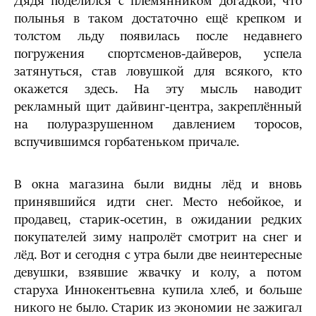
Дядя поделился с племянником догадкой, что
полынья в таком достаточно ещё крепком и
толстом льду появилась после недавнего
погружения спортсменов-дайверов, успела
затянуться, став ловушкой для всякого, кто
окажется здесь. На эту мысль наводит
рекламный щит дайвинг-центра, закреплённый
на полуразрушенном давлением торосов,
вспучившимся горбатеньком причале.
В окна магазина были видны лёд и вновь
принявшийся идти снег. Место небойкое, и
продавец, старик-осетин, в ожидании редких
покупателей зиму напролёт смотрит на снег и
лёд. Вот и сегодня с утра были две неинтересные
девушки, взявшие жвачку и колу, а потом
старуха Иннокентьевна купила хлеб, и больше
никого не было. Старик из экономии не зажигал