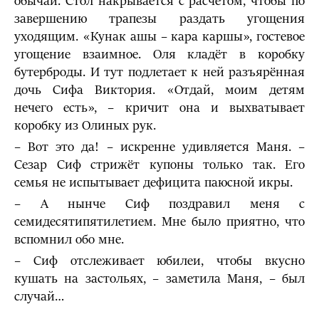
обычай. Стол накрывается с расчётом, чтобы по
завершению трапезы раздать угощения
уходящим. «Кунак ашы – кара каршы», гостевое
угощение взаимное. Оля кладёт в коробку
бутерброды. И тут подлетает к ней разъярённая
дочь Сифа Виктория. «Отдай, моим детям
нечего есть», – кричит она и выхватывает
коробку из Олиных рук.
– Вот это да! – искренне удивляется Маня. –
Сезар Сиф стрижёт купоны только так. Его
семья не испытывает дефицита паюсной икры.
– А нынче Сиф поздравил меня с
семидесятипятилетием. Мне было приятно, что
вспомнил обо мне.
– Сиф отслеживает юбилеи, чтобы вкусно
кушать на застольях, – заметила Маня, – был
случай…