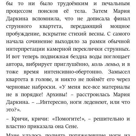
бы то ни было трудоёмким и печальным
процессом поисков её тела. Затем Мария
Даркина вспомнила, что не дописала финал
струнного квартета, передающий мощное
пробуждение, вскрытие стихий весны. С самого
начала сочинение выходило за рамки обычной
интерпретации камерной переклички струнных.
И вот теперь подвижная бездна воды поглощает
автора, вибрирует приглушённо,
коль леньо
, и в
тоже время интенсивно-обертонно. Замысел
квартета в голове, и никто не поймёт его через
черновые наброски. «У меня все-все материалы
не в порядке! Архивы! – расстроилась Мария
Даркина. – …Интересно, ноги леденеют, или что
это?».
– Кричи, кричи: «Помогите!», – решительно и
властно приказала она Сене.
Мане удалось поднять потяжелевшие ноги из