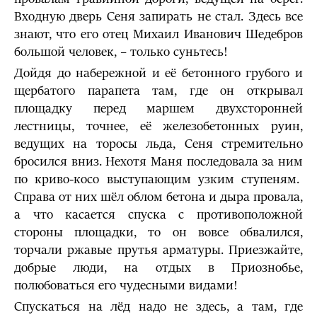
Входную дверь Сеня запирать не стал. Здесь все
знают, что его отец Михаил Иванович Шедебров
большой человек, – только суньтесь!
Дойдя до набережной и её бетонного грубого и
щербатого парапета там, где он открывал
площадку перед маршем двухсторонней
лестницы, точнее, её железобетонных руин,
ведущих на торосы льда, Сеня стремительно
бросился вниз. Нехотя Маня последовала за ним
по криво-косо выступающим узким ступеням.
Справа от них шёл облом бетона и дыра провала,
а что касается спуска с противоположной
стороны площадки, то он вовсе обвалился,
торчали ржавые прутья арматуры. Приезжайте,
добрые люди, на отдых в Приознобье,
полюбоваться его чудесными видами!
Спускаться на лёд надо не здесь, а там, где