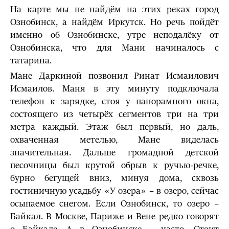
На карте мы не найдём на этих реках город
Ознобинск, а найдём Иркутск. Но речь пойдёт
именно об Ознобинске, утре неподалёку от
Ознобинска, что для Мани начиналось с
татарина.
Мане Даркиной позвонил Ринат Исмаилович
Исмаилов. Маня в эту минуту подключала
телефон к зарядке, стоя у панорамного окна,
состоящего из четырёх сегментов три на три
метра каждый. Этаж был первый, но даль,
охваченная метелью, Мане виделась
значительная. Дальше громадной детской
песочницы был крутой обрыв к ручью-речке,
бурно бегущей вниз, минуя дома, сквозь
гостиничную усадьбу «У озера» – в озеро, сейчас
осыпаемое снегом. Если Ознобинск, то озеро –
Байкал. В Москве, Париже и Вене редко говорят