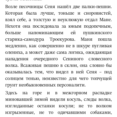
Возле песочницы Сеня нашёл две палки-пешни.
Которая была лучше, тоньше и сноровистей,
взял себе, а толстую и неуклюжую отдал Мане.
Нехотя она последовала за юным подопечным,
больше напоминающим ей пушкинского
старика-самодура Троекурова. Маня пошла
медленно, как совершенно не в шкуре пугливая
олениха, а может даже сама логика, ожидающая
нападения очередного Сениного словесного
волка. Всаживая пешню в склон, она словно бы
оказывалась тем, что видел в ней Сеня – под
солнцем тенью, неизвестно для чего топчущей
грунт необыкновенных персоналити.
Здесь на горе и в межгорном распадке
миновавшей зимой видели косуль, следы волка,
изглоданные останки косули; не то волком
изгрызенные, не то одичавшими собаками,