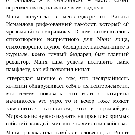
о Байкале. А в Ознобинске – часто. Стоит
переименовать, название всем надоело.
Маня получила в мессенджере от Рината
Исмаилова рифмованный памфлет, который ей
чрезвычайно понравился. В нём высмеивалось
стихотворение неприятного для Мани лица,
стихотворение глупое, бездарное, напечатанное в
журнале, коего глупый бездарец был главный
редактор. Маня едва успела поставить лайк
памфлету, как ей позвонил Ринат.
Утверждая мнение о том, что неслучайность
явлений обнаруживает себя в их повторяемости,
мы имеем показать, что если с татарина
начиналось это утро, то и вечер тоже может
завершиться татарином, что и произойдёт.
Мироздание нужно изучать на практике зримых
событий, каждый миг оно являет свои свойства.
Маня расхвалила памфлет словесно, а Ринат