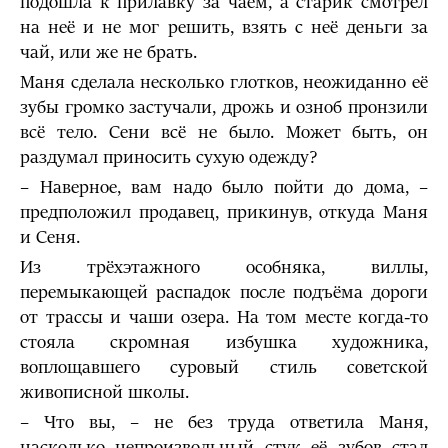
подошла к прилавку за чаем, а старик смотрел
на неё и не мог решить, взять с неё деньги за
чай, или же не брать.
Маня сделала несколько глотков, неожиданно её
зубы громко застучали, дрожь и озноб пронзили
всё тело. Сени всё не было. Может быть, он
раздумал приносить сухую одежду?
– Наверное, вам надо было пойти до дома, –
предположил продавец, прикинув, откуда Маня
и Сеня.
Из трёхэтажного особняка, виллы,
перемыкающей распадок после подъёма дороги
от трассы и чаши озера. На том месте когда-то
стояла скромная избушка художника,
воплощавшего суровый стиль советской
живописной школы.
– Что вы, – не без труда ответила Маня,
насколько непроизвольный стук её зубов стал