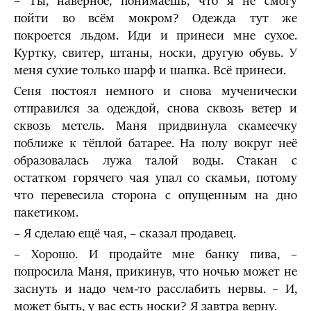
– Ты, наверное, понимаешь, что я не смогу
пойти во всём мокром? Одежда тут же
покроется льдом. Иди и принеси мне сухое.
Куртку, свитер, штаны, носки, другую обувь. У
меня сухие только шарф и шапка. Всё принеси.
Сеня постоял немного и снова мученически
отправился за одеждой, снова сквозь ветер и
сквозь метель. Маня придвинула скамеечку
поближе к тёплой батарее. На полу вокруг неё
образовалась лужа талой воды. Стакан с
остатком горячего чая упал со скамьи, потому
что перевесила сторона с опущенным на дно
пакетиком.
– Я сделаю ещё чая, – сказал продавец.
– Хорошо. И продайте мне банку пива, ­–
попросила Маня, прикинув, что ночью может не
заснуть и надо чем-то расслабить нервы. – И,
может быть, у вас есть носки? Я завтра верну.