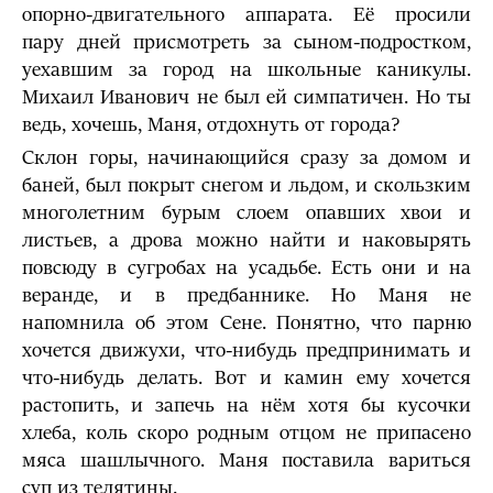
опорно-двигательного аппарата. Её просили
пару дней присмотреть за сыном-подростком,
уехавшим за город на школьные каникулы.
Михаил Иванович не был ей симпатичен. Но ты
ведь, хочешь, Маня, отдохнуть от города?
Склон горы, начинающийся сразу за домом и
баней, был покрыт снегом и льдом, и скользким
многолетним бурым слоем опавших хвои и
листьев, а дрова можно найти и наковырять
повсюду в сугробах на усадьбе. Есть они и на
веранде, и в предбаннике. Но Маня не
напомнила об этом Сене. Понятно, что парню
хочется движухи, что-нибудь предпринимать и
что-нибудь делать. Вот и камин ему хочется
растопить, и запечь на нём хотя бы кусочки
хлеба, коль скоро родным отцом не припасено
мяса шашлычного. Маня поставила вариться
суп из телятины.