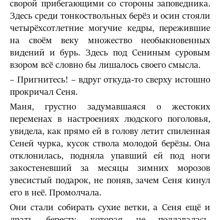
сворой прибегающими со стороны заповедника.
Здесь среди тонкоствольных берёз и осин стояли
четырёхсотлетние могучие кедры, пережившие
на своём веку множество необыкновенных
видений и бурь. Здесь под Сениным суровым
взором всё словно бы лишалось своего смысла.
– Пригнитесь! – вдруг откуда-то сверху истошно
прокричал Сеня.
Маня, грустно задумавшаяся о жестоких
переменах в настроениях людского поголовья,
увидела, как прямо ей в голову летит спиленная
Сеней чурка, кусок ствола молодой берёзы. Она
отклонилась, подняла упавший ей под ноги
закостеневший за месяцы зимних морозов
увесистый подарок, не поняв, зачем Сеня кинул
его в неё. Промолчала.
Они стали собирать сухие ветки, а Сеня ещё и
драть бересту, которая не поддавалась,