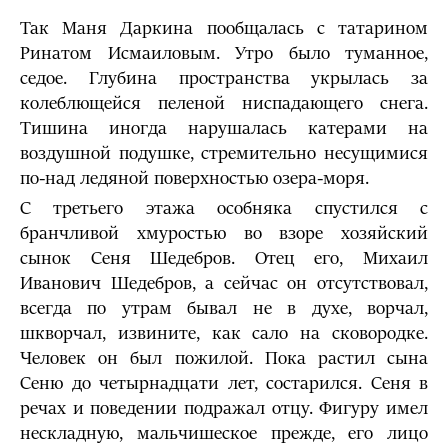
Так Маня Даркина пообщалась с татарином
Ринатом Исмаиловым. Утро было туманное,
седое. Глубина пространства укрылась за
колеблющейся пеленой ниспадающего снега.
Тишина иногда нарушалась катерами на
воздушной подушке, стремительно несущимися
по-над ледяной поверхностью озера-моря.
С третьего этажа особняка спустился с
бранчливой хмуростью во взоре хозяйский
сынок Сеня Шедебров. Отец его, Михаил
Иванович Шедебров, а сейчас он отсутствовал,
всегда по утрам бывал не в духе, ворчал,
шкворчал, извините, как сало на сковородке.
Человек он был пожилой. Пока растил сына
Сеню до четырнадцати лет, состарился. Сеня в
речах и поведении подражал отцу. Фигуру имел
нескладную, мальчишеское прежде, его лицо