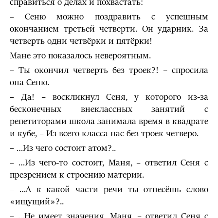
справиться о делах и похвастать:
– Сеню можно поздравить с успешным
окончанием третьей четверти. Он ударник. За
четверть одни четвёрки и пятёрки!
Мане это показалось невероятным.
– Ты окончил четверть без троек?! – спросила
она Сеню.
– Да! – воскликнул Сеня, у которого из-за
бесконечных внеклассных занятий с
репетиторами школа занимала время в квадрате
и кубе, – Из всего класса нас без троек четверо.
– …Из чего состоит атом?..
– …Из чего-то состоит, Маня, – ответил Сеня с
презрением к строению материи.
– …А к какой части речи ты отнесёшь слово
«ищущий»?..
– …Не имеет значения, Маня, – ответил Сеня с