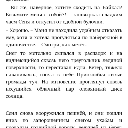
– Вы же, наверное, хотите сходить на Байкал?
Возьмите меня с собой?! – зашвыркал сладким
чаем Сеня и откусил от сдобной булочки.
– Хорошо. – Маня не находила удобным отказать
ему, хотя и хотела прогуляться по набережной в
одиночестве. – Смотри, как метёт…
Снег то метельно сыпался в распадок и на
виднеющийся сквозь него треугольник ледяной
поверхности, то переставал идти. Ветер, тяжело
наваливаясь, гонял в небе Приознобья сизые
громады туч. На мгновение проглянул сквозь
несущийся облачный пар оловянный диск
солнца.
Сеня снова вооружился пешнёй, и они пошли
вниз по запорошенным снегом ухабам и
провалам гравийной дороги, ведущей на берег.