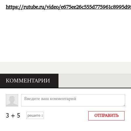
https://rutube.ru/video/e675ee26c555d775961c8995d9
КОММЕНТАРИИ