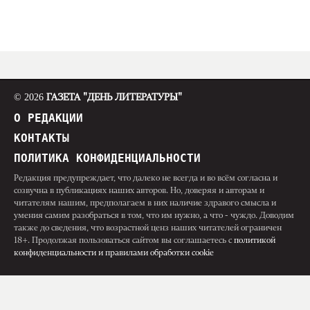
© 2026
ГАЗЕТА "ДЕНЬ ЛИТЕРАТУРЫ"
О РЕДАКЦИИ
КОНТАКТЫ
ПОЛИТИКА КОНФИДЕНЦИАЛЬНОСТИ
Редакция предупреждает, что далеко не всегда и во всём согласна и
созвучна в публикациях наших авторов. Но, доверяя и авторам и
читателям нашим, предполагаем в них наличие здравого смысла и
умения самим разобраться в том, что им нужно, а что - чуждо. Доводим
также до сведения, что возрастной ценз наших читателей ограничен
18+. Продолжая пользоваться сайтом вы соглашаетесь с
политикой
конфиденциальности и правилами обработки cookie