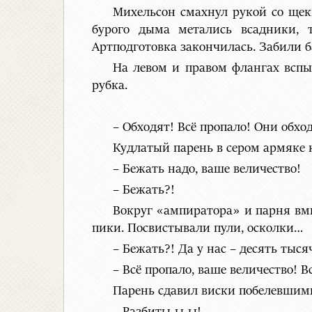
Михельсон смахнул рукой со щек
бурого дыма метались всадники, 
Артподготовка закончилась. Забили б
На левом и правом флангах вспы
рубка.
– Обходят! Всё пропало! Они обход
Кудлатый парень в сером армяке к
– Бежать надо, ваше величество!
– Бежать?!
Вокруг «ампиратора» и парня вми
пики. Посвистывали пули, осколки…
– Бежать?! Да у нас – десять тыся
– Всё пропало, ваше величество! В
Парень сдавил виски побелевшими