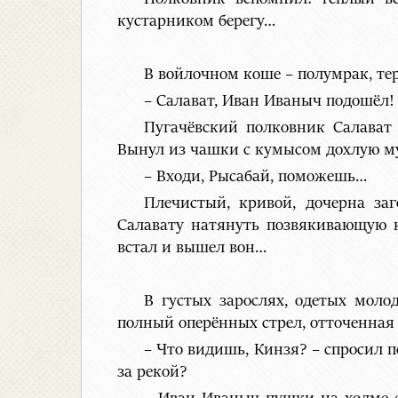
кустарником берегу…
В войлочном коше – полумрак, те
– Салават, Иван Иваныч подошёл! 
Пугачёвский полковник Салават
Вынул из чашки с кумысом дохлую мух
– Входи, Рысабай, поможешь…
Плечистый, кривой, дочерна за
Салавату натянуть позвякивающую к
встал и вышел вон…
В густых зарослях, одетых моло
полный оперённых стрел, отточенная 
– Что видишь, Кинзя? – спросил п
за рекой?