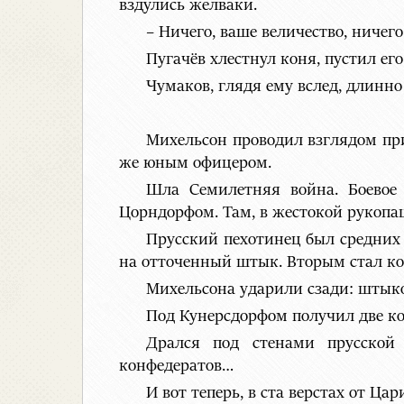
вздулись желваки.
– Ничего, ваше величество, ничего
Пугачёв хлестнул коня, пустил его
Чумаков, глядя ему вслед, длинно
Михельсон проводил взглядом приг
же юным офицером.
Шла Семилетняя война. Боевое 
Цорндорфом. Там, в жестокой рукопа
Прусский пехотинец был средних 
на отточенный штык. Вторым стал ко
Михельсона ударили сзади: штыко
Под Кунерсдорфом получил две ко
Дрался под стенами прусской 
конфедератов…
И вот теперь, в ста верстах от 