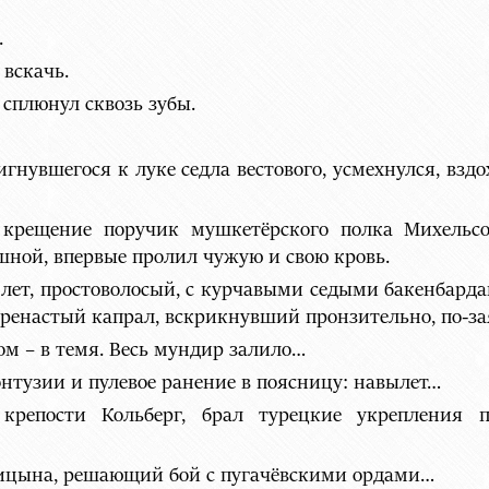
.
 вскачь.
 сплюнул сквозь зубы.
нувшегося к луке седла вестового, усмехнулся, вздо
крещение поручик мушкетёрского полка Михельсо
шной, впервые пролил чужую и свою кровь.
лет, простоволосый, с курчавыми седыми бакенбардам
ренастый капрал, вскрикнувший пронзительно, по-з
м – в темя. Весь мундир залило…
нтузии и пулевое ранение в поясницу: навылет…
крепости Кольберг, брал турецкие укрепления 
Царицына, решающий бой с пугачёвскими ордами…