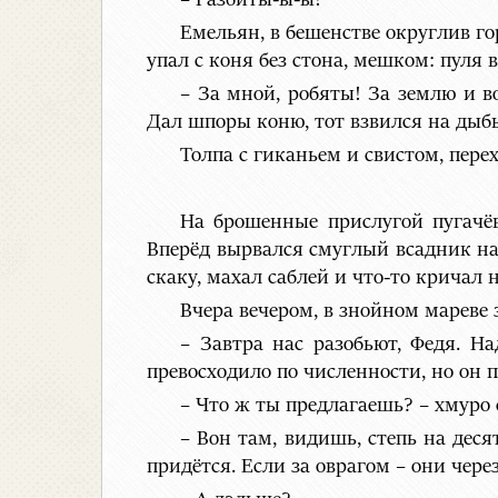
– Разбиты-ы-ы!
Емельян, в бешенстве округлив го
упал с коня без стона, мешком: пуля 
– За мной, робяты! За землю и 
Дал шпоры коню, тот взвился на дыбы
Толпа с гиканьем и свистом, пере
На брошенные прислугой пугачё
Вперёд вырвался смуглый всадник на 
скаку, махал саблей и что-то крича
Вчера вечером, в знойном мареве 
– Завтра нас разобьют, Федя. Н
превосходило по численности, но он 
– Что ж ты предлагаешь? – хмуро
– Вон там, видишь, степь на дес
придётся. Если за оврагом – они через