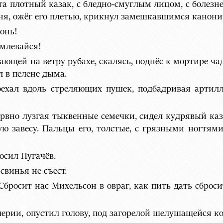
та плотный казак, с бледно-смуглым лицом, с болезн
оня, ожёг его плетью, крикнул замешкавшимся канони
гонь!
умлевайся!
ющей на ветру рубахе, скалясь, поднёс к мортире чад
 в пелене дыма.
ехал вдоль стреляющих пушек, подбадривая артилл
рвно лузгая тыквенные семечки, сидел кудрявый каз
ю завесу. Пальцы его, толстые, с грязными ногтями
осил Пугачёв.
 свинья не съест.
 Сбросит нас Михельсон в овраг, как пить дать сброс
ерии, опустил голову, под загорелой шелушащейся ко