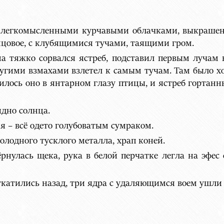
 с легкомысленными курчавыми облачками, выкраше
инцовое, с клубящимися тучами, таящими гром.
а тяжко сорвался ястреб, подставил первым лучам 
ругими взмахами взлетел к самым тучам. Там было хо
илось оно в янтарном глазу птицы, и ястреб горта
идно солнца.
я – всё одето голубоватым сумраком.
холодного тусклого металла, храп коней.
рнулась щека, рука в белой перчатке легла на эфес 
откатились назад, три ядра с удаляющимся воем ушли