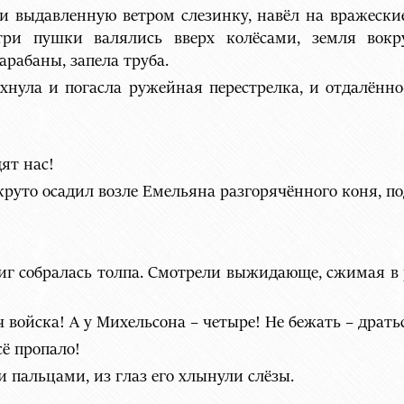
и выдавленную ветром слезинку, навёл на вражески
три пушки валялись вверх колёсами, земля вокр
арабаны, запела труба.
хнула и погасла ружейная перестрелка, и отдалённ
ят нас!
руто осадил возле Емельяна разгорячённого коня, по
г собралась толпа. Смотрели выжидающе, сжимая в р
ч войска! А у Михельсона – четыре! Не бежать – драть
сё пропало!
 пальцами, из глаз его хлынули слёзы.