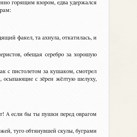
енно горящим взором, едва удержался
рам:
ящий факел, та ахнула, откатилась, и
еристов, обещая серебро за хорошую
ак с пистолетом за кушаком, смотрел
, осыпающие с зёрен жёлтую шелуху,
ит! А если бы ты пушки перед оврагом
жей, туго обтянувшей скулы, буграми