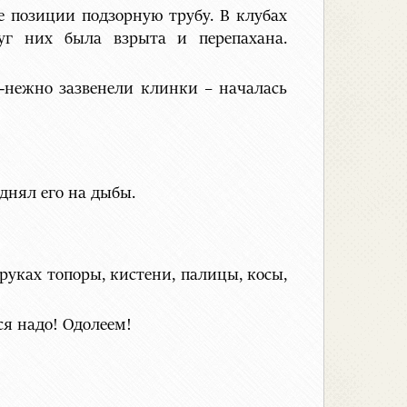
е позиции подзорную трубу. В клубах
уг них была взрыта и перепахана.
о-нежно зазвенели клинки – началась
днял его на дыбы.
уках топоры, кистени, палицы, косы,
ся надо! Одолеем!