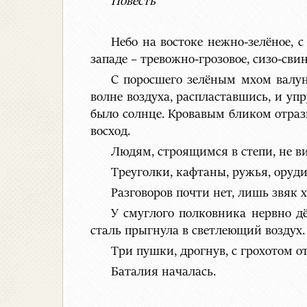
Повесть
Небо на востоке нежно-зелёное,
западе – тревожно-грозовое, сизо-св
С поросшего зелёным мхом валун
волне воздуха, распластавшись, и уп
было солнце. Кровавым бликом отраз
восход.
Людям, строящимся в степи, не в
Треуголки, кафтаны, ружья, оруди
Разговоров почти нет, лишь звяк 
У смуглого полковника нервно дё
сталь прыгнула в светлеющий воздух.
Три пушки, дрогнув, с грохотом 
Баталия началась.