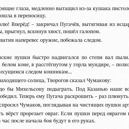
рящие глаза, медленно вытащил из-за кушака пистоле
вошла в переносицу.
волю! Вперёд! – закричал Пугачёв, вытягивая из и
, прыгнул, вскинув хвост, пошёл галопом.
хватив наперевес оружие, побежала следом.
вские пушки быстро надвигался по степи вал пыли
белом коне, в расстёгнутом у горла мундире, – пол
л несущимся следом конникам…
заходящего солнца, Творогов сказал Чумакову:
адо бы Михельсону подыграть. Под Казанью наше во
победил. Теперь ему Пугача раскрошить – раз плюнуть
 спросил Чумаков, поглядывая на чистящих пушки ар
ять вёрст прорезает овраг. Если пушки перед овраго
 час после начала боя будут в его руках.