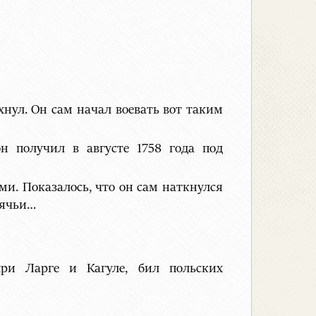
хнул. Он сам начал воевать вот таким
н получил в августе 1758 года под
и. Показалось, что он сам наткнулся
аячьи…
при Ларге и Кагуле, бил польских