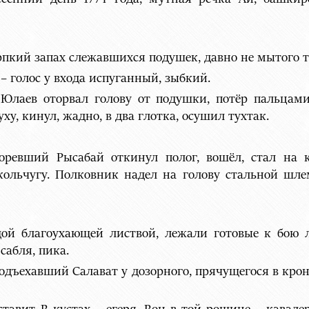
рпкий запах слежавшихся подушек, давно не мытого т
– голос у входа испуганный, зыбкий.
 Юлаев оторвал голову от подушки, потёр пальцам
у, кинул, жадно, в два глотка, осушил тухтак.
горевший Рысабай откинул полог, вошёл, стал на 
ольчугу. Полковник надел на голову стальной шле
дой благоухающей листвой, лежали готовые к бою 
сабля, пика.
одъехавший Салават у дозорного, прячущегося в крон