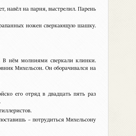
т, навёл на парня, выстрелил. Парень
сцарапанных ножен сверкающую шашку.
. В нём молниями сверкали клинки.
ковник Михельсон. Он оборачивался на
йско его отряд в двадцать пять раз
.
тиллеристов.
м поставишь – потрудиться Михельсону