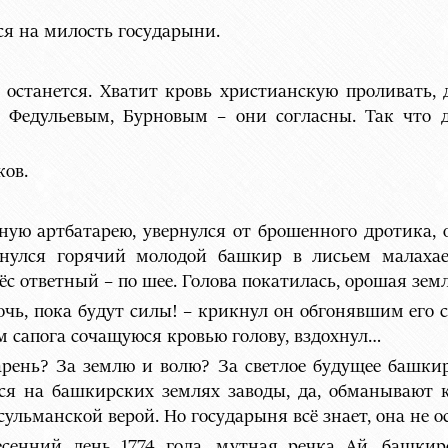
ся на милость государыни.
 останется. Хватит кровь христианскую проливать, 
 Федульевым, Бурновым – они согласны. Так что 
ков.
ную артбатарею, увернулся от брошенного дротика, 
инулся горячий молодой башкир в лисьем малаха
ёс ответный – по шее. Голова покатилась, орошая зем
очь, пока будут силы! – крикнул он обгонявшим его с
м сапога сочащуюся кровью голову, вздохнул…
арень? За землю и волю? За светлое будущее башки
ятся на башкирских землях заводы, да, обманывают
сульманской верой. Но государыня всё знает, она не 
сенний день 1774 года, мутная речка Ай, башки