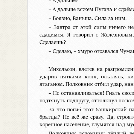
– А дальше?
– А дальше вяжем Пугача и сдаём
– Боязно, Ваньша. Сила за ним.
– Завтра от этой силы ничего не
сдадимся. Я говорил с Железновым,
Сделаешь?
– Сделаю, – хмуро отозвался Чума
Михельсон, влетев на разгромлен
ударив пятками коня, оскалясь, к
ятаганом. Полковник отбил удар, нан
– Не останавливаться! Гнать свол
подтянуть подпругу, оттолкнул носко
За что погиб этот башкирский п
братцы? Не всё же сразу. Да, стро
коренное население, глумятся над му
Полковник вспомнил: тёплый ве