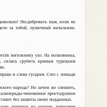
довольно! Несдобровать нам, коли не
дело за тобой, пушечный начальник.
отсёк мятежнику ухо. На полковника,
е, силясь срубить кривым турецким
лю.
права и слева гусарам. Слез с лошади
рского народа? Но зачем же спешить,
 казнокрады-чиновники простодушное
оставит без защиты своих подданных.
рские лучники на крутом, поросшем