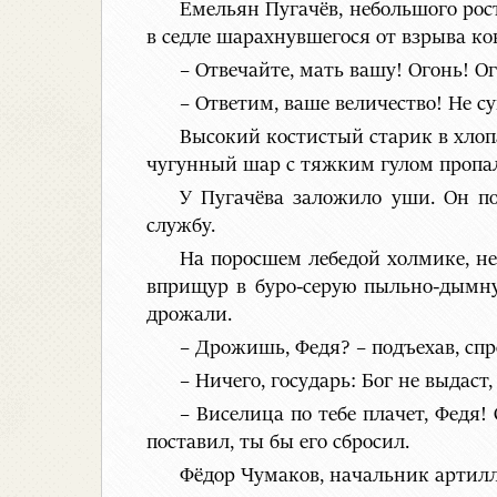
Емельян Пугачёв, небольшого рос
в седле шарахнувшегося от взрыва к
– Отвечайте, мать вашу! Огонь! О
– Ответим, ваше величество! Не с
Высокий костистый старик в хлопа
чугунный шар с тяжким гулом пропал
У Пугачёва заложило уши. Он по
службу.
На поросшем лебедой холмике, не
вприщур в буро-серую пыльно-дымну
дрожали.
– Дрожишь, Федя? – подъехав, спр
– Ничего, государь: Бог не выдаст,
– Виселица по тебе плачет, Федя!
поставил, ты бы его сбросил.
Фёдор Чумаков, начальник артилл