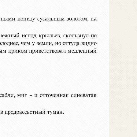
нными понизу сусальным золотом, на
нежный испод крыльев, скользнул по
лоднее, чем у земли, но оттуда видно
нным криком приветствовал медленный
сабли, миг – и отточенная синеватая
 в предрассветный туман.