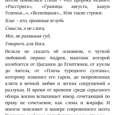
потом появились стихи – «Из пророка Исаии»,
«Расстрига», «Граница августа, канун
Успенья…», «Всенощная»… Или такие строки:
Благ – кто, проникая вглубь
Смысла, а не слога,
Мог, не размыкая губ,
Говорить для Бога.
Нельзя не сказать об основном, о чуткой
любовной лирике Андрея, маятник которой
колеблется от Цыганки до Египтянки, от куклы
до Ангела, от «Плача турецкого султана»,
которому изменил его гарем, до непременных
клятв в вечной любви и легких сокрушений о
разлуках. И время от времени среди серьезного
обзора жизни вспыхивает юмор, сочетающий по
праву не сочетаемое, как слона и жирафа. И
многое поясняют в манере современного поэта