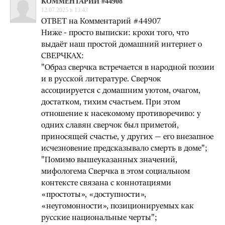
КОММЕНТАРИЙ #44908
12.07.2025 в 13:43
ОТВЕТ на Комментарий #44907
Ниже - просто выписки: крохи того, что
выдаёт наш простой домашний интернет о
СВЕРЧКАХ:
"Образ сверчка встречается в народной поэзии
и в русской литературе. Сверчок
ассоциируется с домашним уютом, очагом,
достатком, тихим счастьем. При этом
отношение к насекомому противоречиво: у
одних славян сверчок был приметой,
приносящей счастье, у других — его внезапное
исчезновение предсказывало смерть в доме";
"Помимо вышеуказанных значений,
мифологема Сверчка в этом социальном
контексте связана с коннотациями
«простоты», «доступности»,
«неугомонности», позиционируемых как
русские национальные черты";