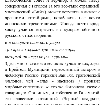
классический сонет и верлибр, а может пьесу,
соперничая с Гоголем (а это все-таки страшный,
мистический «Вий»), может вступить в диалог с
древними китайцами, позабавить нас почти
японскими трехстишиями. Иногда нечто вроде
хокку удается вырезать из «узора» обычного
русского стихотворения:
и в повороте сложного узора
три краски задают три смысла мира,
который никогда не распадется…
Здесь много стихов о великих художниках, здесь
и Брейгель Мужицкий, переселенный автором в
любимую Россию, горький Ван Гог, трагический
Филонов, чей «глаз
–
насквозь / пронзил
миро́вые сплетенья…»; его же, Филонова, казус с
товарищем Сталиным, и собственно Галамагой,
его словесами сотканный «Черный квадрат»,
как одно из удачных оправданий загадочного