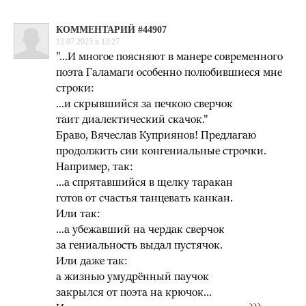
КОММЕНТАРИЙ #44907
12.07.2025 в 13:27
"...И многое поясняют в манере современного
поэта Галамаги особенно полюбившиеся мне
строки:
…и скрывшийся за печкою сверчок
таит диалектический скачок."
Браво, Вячеслав Куприянов! Предлагаю
продолжить сии конгениальные строчки.
Например, так:
...а спрятавшийся в щелку таракан
готов от счастья танцевать канкан.
Или так:
...а убежавший на чердак сверчок
за гениальность выдал пустячок.
Или даже так:
а жизнью умудрённый паучок
закрылся от поэта на крючок...