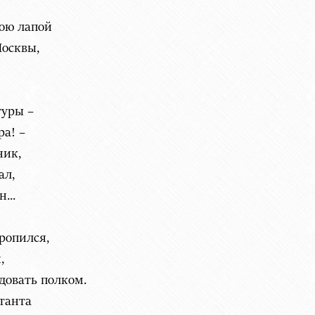
м
ною лапой
Москвы,
туры –
ра! –
ник,
ал,
...
ропился,
,
довать полком.
танта