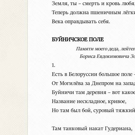
Земля, ты – смерть и кровь любя
Теперь должна пшеничным лёгк
Века оправдывать себя.
БУЙНИЧСКОЕ ПОЛЕ
Памяти моего деда, лейт
Бориса Евдокимовича Зото
1.
Есть в Белоруссии большое поле 
От Могилёва за Днепром на запа
Буйничи там деревня – вот како
Название нескладное, кривое,
Но там был бой, суровый тяжкий 
Там танковый накат Гудериана,