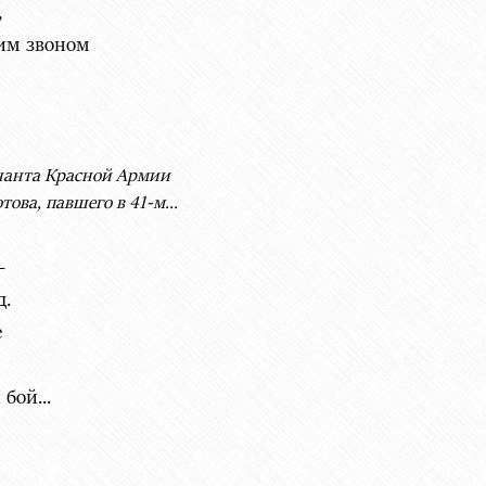
,
им звоном
енанта Красной Армии
ва, павшего в 41-м...
–
д.
е
бой...