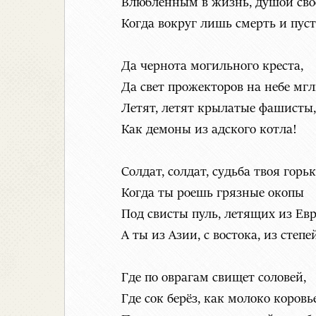
Влюблённым в жизнь, душой сво
Когда вокруг лишь смерть и пусто
Да чернота могильного креста,
Да свет прожекторов на небе мг
Летят, летят крылатые фашисты,
Как демоны из адского котла!
Солдат, солдат, судьба твоя горьк
Когда ты роешь грязные окопы
Под свисты пуль, летящих из Ев
А ты из Азии, с востока, из степей
Где по оврагам свищет соловей,
Где сок берёз, как молоко коровье