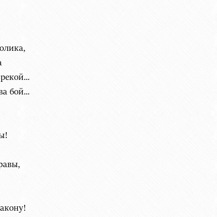
олика,
а
екой...
а бой...
ы!
равы,
закону!