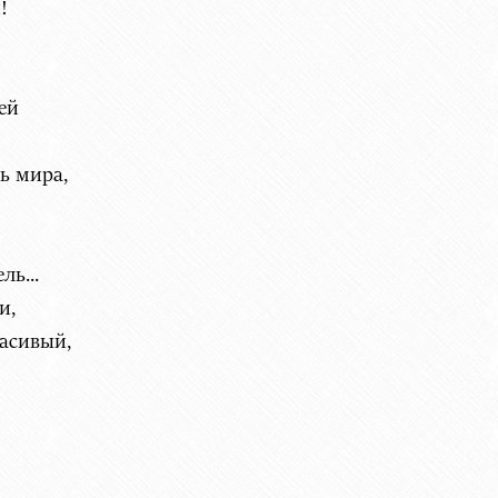
!
ей
ь мира,
ль...
и,
асивый,