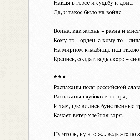
Найдя в герое и судьбу и дом...
Да, и такое было на войне!
Война, как жизнь – разна и мног
Кому-то – орден, а кому-то – лип
На мирном кладбище над тихою р
Крепись, солдат, ведь скоро – снов
* * *
Распаханы поля российской слав
Распаханы глубоко и не зря,
И там, где вились буйственные т
Качает ветер хлебная заря.
Ну что ж, ну что ж... ведь это по 