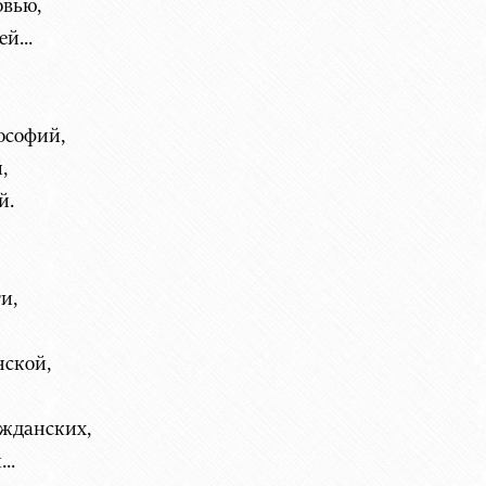
овью,
й...
ософий,
,
й.
и,
нской,
ажданских,
..