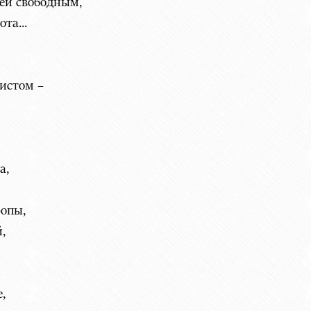
ей свободным,
та...
листом –
а,
ропы,
,
,