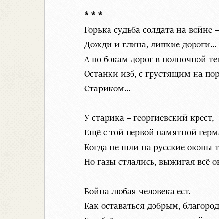
* * *
Горька судьба солдата на войне –
Дожди и глина, липкие дороги...
А по бокам дорог в полночной те
Останки изб, с грустящим на пор
Стариком...
У старика – георгиевский крест,
Ещё с той первой памятной герм
Когда не шли на русские окопы 
Но газы стлались, выжигая всё окр
Война любая человека ест.
Как оставаться добрым, благоро