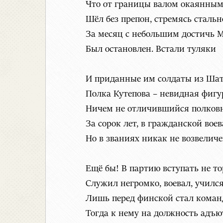
Что от границы валом окаянны
Шёл без препон, стремясь сталь
За месяц с небольшим достичь 
Был остановлен. Встали туляки
И приданные им солдаты из Ша
Полка Кутепова – невидная фигу
Ничем не отличившийся полков
За сорок лет, в гражданской воев
Но в званиях никак не возвеличен
Ещё бы! В партию вступать не то
Служил негромко, воевал, учился
Лишь перед финской стал коман
Тогда к нему на должность адъю