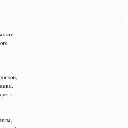
мноте –
оге
анской,
танки,
ест...
дным,