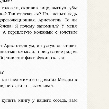
удьбе?
голове и, скривив лицо, выгнул губы
ка? Так отказаться? Но… деньги ведь
ореволюционная. Аристотель. То ли
белева. Я почему запомнил? У меня
? А переплет-то кожаный с золотым
т Аристотеля ум, и пустую он ставит
олностью осмыслил присутствие рядом
Оценив этот факт, Фокин сказал:
ь?
х, кто шел мимо его дома из Мегары в
в, не хватало – вытягивал.
 купить книгу у вашего соседа, вам