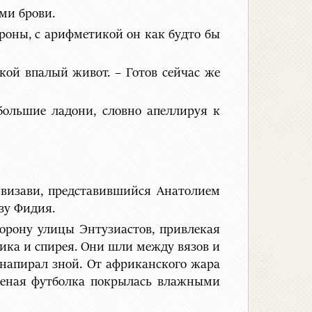
ми брови.
ороны, с арифметикой он как будто бы
кой впалый живот. – Готов сейчас же
 большие ладони, словно апеллируя к
визави, представившийся Анатолием
зу Фидия.
торону улицы Энтузиастов, привлекая
ика и спирея. Они шли между вязов и
напирал зной. От африканского жара
еленая футболка покрылась влажными