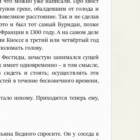
и что можно уже написали. Про хвост
 тупом греке, обалдевшим от голода и
овеликое расстояние. Так и не сделав
 это и был тот самый Буридан, позже
Франции в 1300 году. А на самом деле
и Кноссе в третий или четвёртый год
поломать голову.
и Фестиды, зачастую занимался сущей
ек имеет одновременно – в том смысле,
и сидеть и стоять; осуществлять эти
стей в течение бесконечного времени,
тало некому. Приходится теперь ему,
мьяна Бедного спросите. Он у соседа в