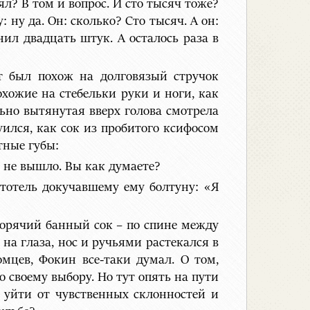
л? В том и вопрос. И сто тысяч тоже?
: ну да. Он: сколько? Сто тысяч. А он:
ил двадцать штук. А осталось раза в
т был похож на долговязый стручок
охожие на стебельки руки и ноги, как
ьно вытянутая вверх голова смотрела
ился, как сок из пробитого ксифосом
тные губы:
о не вышло. Вы как думаете?
стотель докучавшему ему болтуну: «Я
горячий банный сок – по спине между
 на глаза, нос и ручьями растекался в
омцев, Фокин все-таки думал. О том,
о своему выбору. Но тут опять на пути
 уйти от чувственных склонностей и