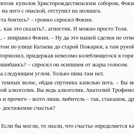
отом куполов Христорождественским собором, Фоки
на него с опаской, отступил на полшага.
та боитесь? – громко спросил Фокин.
 как это сказать?.. агностик. И можно просто Толя.
к, – поправил Фокин. – Ну да это нашей сделки не отм
отом по улице Катаева до старой Пожарки, а там рукой
ормозил, придержав невесомо колеблющегося в горя
 ошибаюсь? – спросил он осипшим от жары голосом.
– за следующим углом. Только пива там нет.
 темных волос, обдав спутника капелью пота. – Вы м
ной алкоголик. Вы ведь алкоголик, Анатолий Трофим
 и прочего – всего лишь любитель – так, стакашок, др
 – достижение счастья?
Если бы могли, то знали, что счастье определяется 