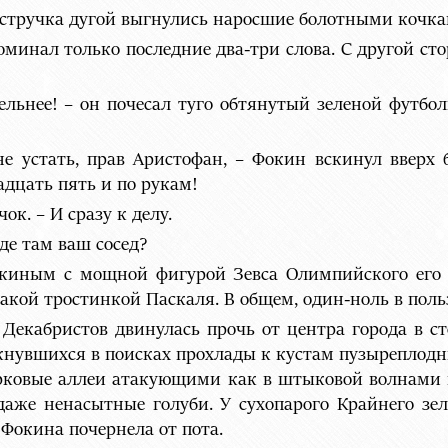
у стручка дугой выгнулись наросшие болотными кочка
оминал только последние два-три слова. С другой ст
ельнее! – он почесал туго обтянутый зеленой футбол
не устать, прав Аристофан, – Фокин вскинул вверх
дцать пять и по рукам!
ок. – И сразу к делу.
Где там ваш сосед?
киным с мощной фигурой Зевса Олимпийского его 
кой тростинкой Паскаля. В общем, один-ноль в поль
Декабристов двинулась прочь от центра города в с
нувшихся в поисках прохлады к кустам пузыреплодн
парковые аллеи атакующими как в штыковой волнами 
аже ненасытные голуби. У сухопарого Крайнего з
Фокина почернела от пота.