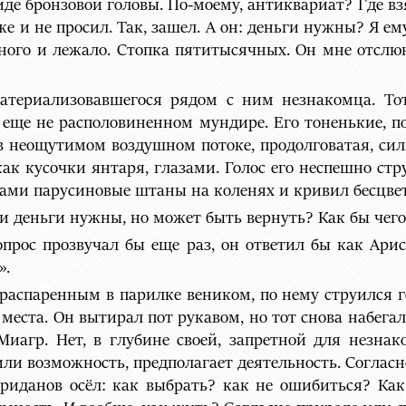
иде бронзовой головы. По-моему, антиквариат? Где взя
аже и не просил. Так, зашел. А он: деньги нужны? Я ему
ного и лежало. Стопка пятитысячных. Он мне отслюн
атериализовавшегося рядом с ним незнакомца. То
 еще не располовиненном мундире. Его тоненькие, п
 в неощутимом воздушном потоке, продолговатая, сил
к кусочки янтаря, глазами. Голос его неспешно стру
ами парусиновые штаны на коленях и кривил бесцве
н, и деньги нужны, но может быть вернуть? Как бы чег
прос прозвучал бы еще раз, он ответил бы как Ари
».
 распаренным в парилке веником, по нему струился 
места. Он вытирал пот рукавом, но тот снова набегал
иагр. Нет, в глубине своей, запретной для незнак
или возможность, предполагает деятельность. Согласн
уриданов осёл: как выбрать? как не ошибиться? Как