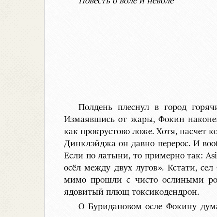
Повесть о воле и неволе
Полдень плеснул в город горя
Измаявшись от жары, Фокин наконец
как прокрустово ложе. Хотя, насчет 
Динклэйджа он давно перерос. И воо
Если по латыни, то примерно так: Asi
осёл между двух лугов». Кстати, с
мимо прошли с чисто ослиными рожа
ядовитый плющ
токсикодендрон.
О Буридановом осле Фокину дума