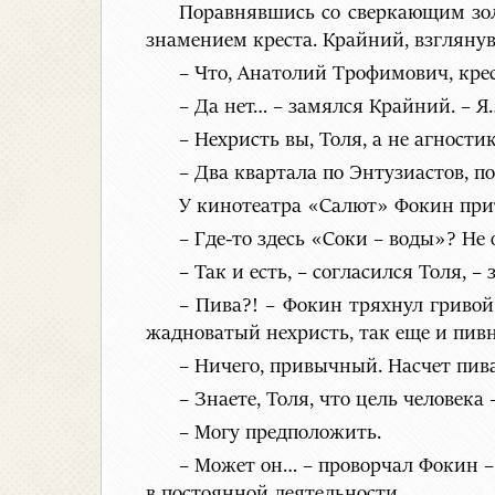
Поравнявшись со сверкающим зол
знамением креста. Крайний, взглянув 
– Что, Анатолий Трофимович, крес
– Да нет… – замялся Крайний. – Я…
– Нехристь вы, Толя, а не агности
– Два квартала по Энтузиастов, п
У кинотеатра «Салют» Фокин прит
– Где-то здесь «Соки – воды»? Не
– Так и есть, – согласился Толя, 
– Пива?! – Фокин тряхнул гривой
жадноватый нехристь, так еще и пив
– Ничего, привычный. Насчет пива
– Знаете, Толя, что цель человека
– Могу предположить.
– Может он… – проворчал Фокин – 
в постоянной деятельности.