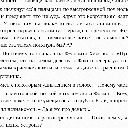
умность. И вообще, как жить? Согласно природе или с
ок щелкнул себя пальцами по выстриженной под ноль 
 и предъявят что-нибудь. Вдруг это коррупция? Взят
 У него там на полке книга лежала старинная, д
мотрел первую страницу. Перевод с греческого Же
ейчас писатель, в Подмосковье живет, не слышали
ьше ста тысяч потянула бы? А?
 Но почему-то сначала на Феокрита Хиосского: «Пус
тветила, кто на самом деле пуст. Фокин теперь уж п
 самом краешке скамейки, отчасти даже за краешком. 
туловища.
мец с некоторым удивлением в голосе. – Почему част
 – с менторской ноткой в голосе сказа Фокин. – Все
вое ложе. Что не умещалось – отрубал. Если, напроти
ял незнакомец. – Да я же про деньги…
ил дистанцию в разговоре Фокин. – Готов немедля
от цены. Устроит?