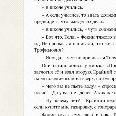
– В школе учились.
– А если учились, то знать должн
предвидеть, что выйдет из дела».
– В школе учились, – чуть обижен
– Вот что, Толя, – Фокин тяжело 
ид. Не про вас ли написали, что жит
Трофимович?
– Иногда, – честно признался Толя
Они остановились у киоска «Пр
заглотил её и взял вторую. Крайний 
на мгновение взлетел вверх, потом пр
– Чего вы не пьете воду? – спрос
плечо. – Да у вас нет денег! А как же
– Ну почему нет? – Крайний нерв
если купите мне газировку, с гонорар
Фокин отдал ему свою, и пока Т