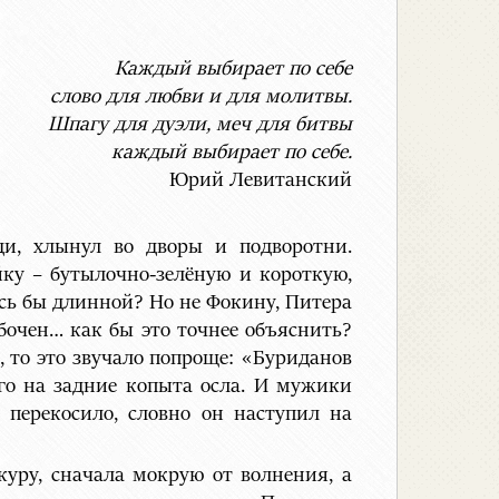
Каждый выбирает по себе
слово для любви и для молитвы.
Шпагу для дуэли, меч для битвы
каждый выбирает по себе.
Юрий Левитанский
и, хлынул во дворы и подворотни.
ку – бутылочно-зелёную и короткую,
ась бы длинной? Но не Фокину, Питера
бочен… как бы это точнее объяснить?
а, то это звучало попроще: «Буриданов
го на задние копыта осла. И мужики
 перекосило, словно он наступил на
уру, сначала мокрую от волнения, а