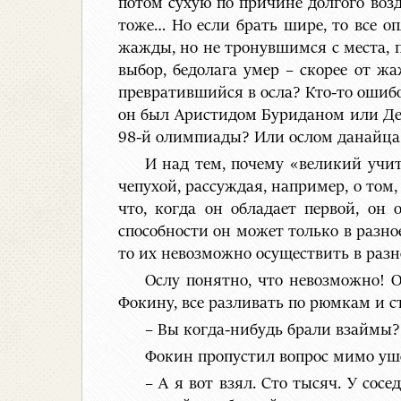
потом сухую по причине долгого воз
тоже… Но если брать шире, то все оп
жажды, но не тронувшимся с места, п
выбор, бедолага умер – скорее от ж
превратившийся в осла? Кто-то ошибо
он был Аристидом Буриданом или Дем
98-й олимпиады? Или ослом данайца Б
И над тем, почему «великий учи
чепухой, рассуждая, например, о том,
что, когда он обладает первой, он 
способности он может только в разно
то их невозможно осуществить в разн
Ослу понятно, что невозможно! О
Фокину, все разливать по рюмкам и с
– Вы когда-нибудь брали взаймы?
Фокин пропустил вопрос мимо уш
– А я вот взял. Сто тысяч. У сос