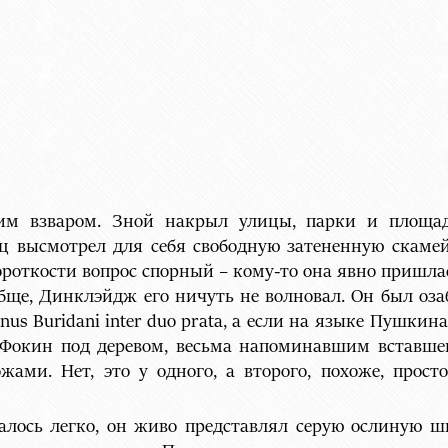
чим взваром. Зной накрыл улицы, парки и площад
 высмотрел для себя свободную затененную скамей
короткости вопрос спорный – кому-то она явно пришл
бще, Динклэйдж его ничуть не волновал. Он был оза
nus Buridani inter duo prata, а если на языке Пушкин
ел Фокин под деревом, весьма напоминавшим вставше
ми. Нет, это у одного, а второго, похоже, просто
лось легко, он живо представлял серую ослиную шк