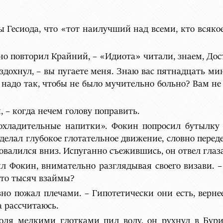
ы Гесиода, что «тот наилучший над всеми, кто всякое
но повторил Крайний, – «Идиота» читали, знаем, Дост
вздохнул, – вы пугаете меня. Знаю вас пятнадцать ми
ь надо так, чтобы не было мучительно больно? Вам н
, – когда нечем голову поправить.
охладительные напитки». Фокин попросил бутылку 
сделал глубокое глотательное движение, словно переде
овалился вниз. Испуганно съежившись, он отвел глаза 
ил Фокин, внимательно разглядывая своего визави. –
 сто тысяч взаймы?
но пожал плечами. – Гипотетически они есть, верне
а рассчитаюсь.
оля мелкими глотками пил воду, он рухнул в Бури