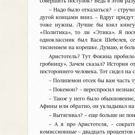
совершить поступок? Ведь в этом раз
– Надо было отказаться? – струч
дугой концами вниз. – Вдруг придут
тоже нужны. Лучше бы взял книгу.
«Политика», то ли «Этика». Я пос
одноклассник был Вася Шебелев, с
тиснением на корешке. Думаю, и бол
Аристотель? Тут Фокина пробило.
гробницу». Зачем сказал? История о
постороннего человека. Тот сидел на
– Полипемон отсек бы вам часть 
– Покемон? – переспросил незнако
– Такое у него было обыкновение,
Афины или обратно, он укладывал на с
– Вытягивал? – еще больше не пон
– А я про Аристотеля, – сократ
комиссионные – двадцать процентов 