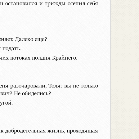
н остановился и трижды осенил себя
еняет. Далеко еще?
 подать.
чих потоках полдня Крайнего.
еня разочаровали, Толя: вы не только
ович? Не обиделись?
угой.
как добродетельная жизнь, проходящая