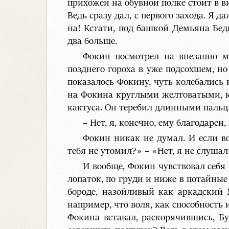
прихожей на обувной полке стоит в в
Ведь сразу дал, с первого захода. Я д
на! Кстати, под башкой Демьяна Бед
два больше.
Фокин посмотрел на внезапно м
позднего гороха в уже подсохшем, но
показалось Фокину, чуть колебались
на Фокина круглыми желтоватыми, ка
кактуса. Он теребил длинными пальц
– Нет, я, конечно, ему благодаре
Фокин никак не думал. И если во
тебя не утомил?» – «Нет, я не слушал
И вообще, Фокин чувствовал себя
лопаток, по груди и ниже в потайные 
бороде, назойливый как аркадский М
например, что воля, как способность 
Фокина вставал, раскорячившись, Б