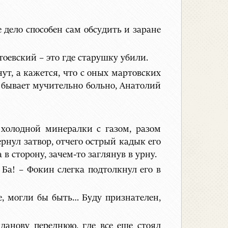
 дело способен сам обсудить и заране
оевский – это где старушку убили.
нут, а кажется, что с оных мартовских
е бывает мучительно больно, Анатолий
холодной минералки с газом, разом
рнул затвор, отчего острый кадык его
в сторону, зачем-то заглянув в урну.
 Ба! – Фокин слегка подтолкнул его в
е, могли бы быть… Буду признателен,
данову переднюю, где все еще стоял