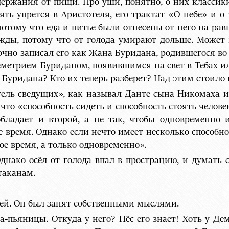
держания от пищи. Про уши, понятно, о них классик
ять упрется в Аристотеля, его трактат «О небе» и о
отому что еда и питье были отнесены от него на равн
ажды, потому что от голода умирают дольше. Может
чно записал его как Жана Буридана, родившегося во 
етрием Буриданом, появившимся на свет в Тебах ил
уридана? Кто их теперь разберет? Над этим стоило 
тель сведущих», как называл Данте сына Никомаха 
 что «способность сидеть и способность стоять челов
обладает и второй, а не так, чтобы одновременно 
е время. Однако если нечто имеет несколько способно
ое время, а только одновременно».
днако осёл от голода впал в прострацию, и думать с
таканам.
ей. Он был занят собственными мыслями.
еда-пьяницы. Откуда у него? Пёс его знает! Хоть у Де