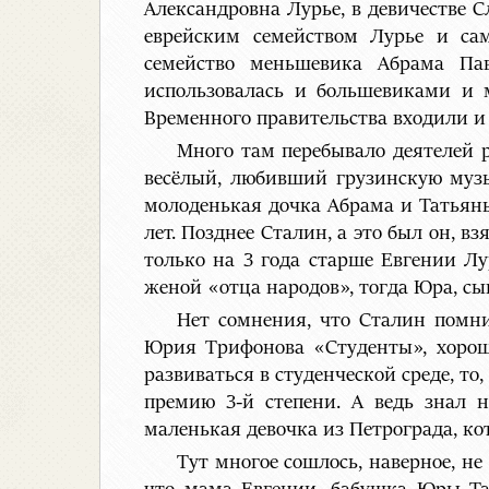
Александровна Лурье, в девичестве 
еврейским семейством Лурье и са
семейство меньшевика Абрама Пав
использовалась и большевиками и 
Временного правительства входили и
Много там перебывало деятелей 
весёлый, любивший грузинскую музы
молоденькая дочка Абрама и Татьяны 
лет. Позднее Сталин, а это был он, в
только на 3 года старше Евгении Лур
женой «отца народов», тогда Юра, сы
Нет сомнения, что Сталин помни
Юрия Трифонова «Студенты», хороша
развиваться в студенческой среде, т
премию 3-й степени. А ведь знал н
маленькая девочка из Петрограда, кот
Тут многое сошлось, наверное, не