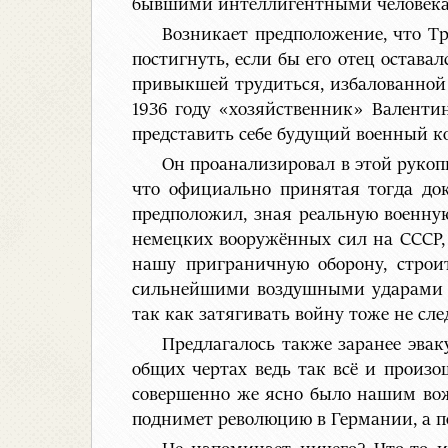
бывшими интеллигентными человекам
Возникает предположение, что Тр
постигнуть, если бы его отец остав
привыкшей трудиться, избалованной 
1936 году «хозяйственник» Валенти
представить себе будущий военный ко
Он проанализировал в этой руко
что официально принятая тогда до
предположил, зная реальную военну
немецких вооружённых сил на СССР, 
нашу приграничную оборону, строи
сильнейшими воздушными ударами па
так как затягивать войну тоже не сл
Предлагалось также заранее эва
общих чертах ведь так всё и произош
совершенно же ясно было нашим вож
поднимет революцию в Германии, а п