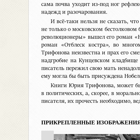
сама почва уходит из-под ног рефлек
надежд и разочарования.
И всё-таки нельзя не сказать, ч
не только о московском бестолковом
революционеры» вышел его роман «Не
роман «Отблеск костра», во много
Трифонова неизвестна и прах его сме
надгробие на Кунцевском кладбище 
писатель пережил свою мать ненадолго
ему могла бы быть присуждена Нобеле
Книги Юрия Трифонова, может быт
в политических, а, скорее, в морал
писателя, их прочесть необходимо, ве
ПРИКРЕПЛЕННЫЕ ИЗОБРАЖЕНИЯ 