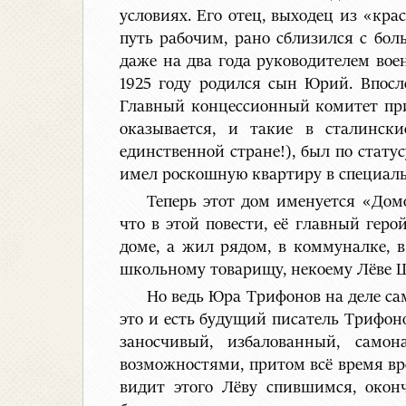
условиях. Его отец, выходец из «кр
путь рабочим, рано сблизился с бол
даже на два года руководителем воен
1925 году родился сын Юрий. Впосл
Главный концессионный комитет при
оказывается, и такие в сталинск
единственной стране!), был по стат
имел роскошную квартиру в специал
Теперь этот дом именуется «Дом
что в этой повести, её главный геро
доме, а жил рядом, в коммуналке, 
школьному товарищу, некоему Лёве Ш
Но ведь Юра Трифонов на деле сам
это и есть будущий писатель Трифон
заносчивый, избалованный, само
возможностями, притом всё время врё
видит этого Лёву спившимся, окон