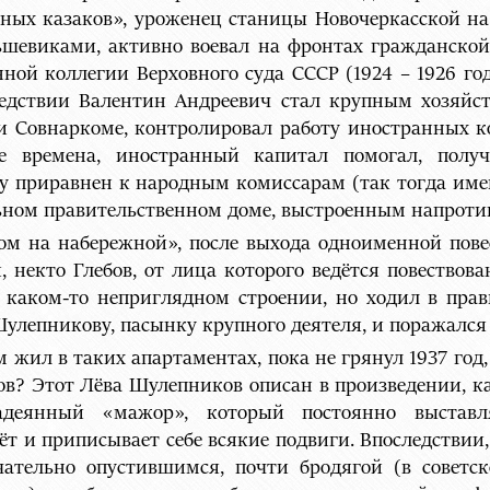
асных казаков», уроженец станицы Новочеркасской 
ьшевиками, активно воевал на фронтах гражданской
ной коллегии Верховного суда СССР (1924 – 1926 год
едствии Валентин Андреевич стал крупным хозяйст
 Совнаркоме, контролировал работу иностранных к
ие времена, иностранный капитал помогал, получ
усу приравнен к народным комиссарам (так тогда им
ьном правительственном доме, выстроенным напроти
ом на набережной», после выхода одноименной пове
й, некто Глебов, от лица которого ведётся повествов
в каком-то неприглядном строении, но ходил в прав
улепникову, пасынку крупного деятеля, и поражался
 жил в таких апартаментах, пока не грянул 1937 год,
ов? Этот Лёва Шулепников описан в произведении, к
надеянный «мажор», который постоянно выставл
т и приписывает себе всякие подвиги. Впоследствии, 
чательно опустившимся, почти бродягой (в советс