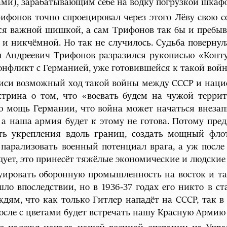
и), зарабатывающим себе на водку погрузкой шкафов
ифонов точно спроецировал через этого Лёву свою со
ался важной шишкой, а сам Трифонов так бы и пребыв
и никчёмной. Но так не случилось. Судьба повернула
н Андреевич Трифонов разразился рукописью «Конт
нфликт с Германией, уже готовившейся к такой войн
писи возможный ход такой войны между СССР и наци
ктрина о том, что «воевать будем на чужой терри
ю мощь Германии, что война может начаться внезап
а наша армия будет к этому не готова. Потому пре
ть укрепления вдоль границ, создать мощный фло
рализовать военный потенциал врага, а уж после 
едует, это принесёт тяжёлые экономические и людские
куировать оборонную промышленность на восток и т
ло впоследствии, но в 1936-37 годах его никто в с
дям, что как только Гитлер нападёт на СССР, так в
осле с цветами будет встречать нашу Красную Армию 