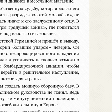
 и диванов в мебельном магазине.
бственную судьбу, которая могла его
ал в разряде «золотой молодёжи», не
сь иначе к его заслуженному отцу. В
уры грядущей войны», где попытался
е под властью гитлеровцев.
стской Германией и пришёл к выводу,
тории большим ударом» неверна. Он
но с неспровоцированного нападения
длагал усиливать насколько возможно
т бомбардировочной авиации, чтобы
перейти в решительное наступление,
 потери для страны.
ам создать мощную оборонную базу. В
талинском руководстве не понял. Ведь
 ту же минуту немецкий пролетариат
освободительницу в Европе.