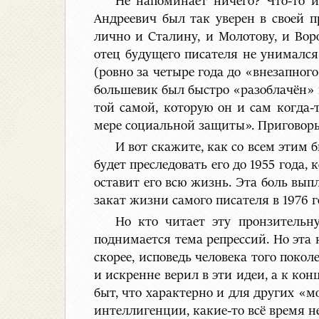
Не напоминает ничего? Что-то 
Андреевич был так уверен в своей п
лично и Сталину, и Молотову, и Вор
отец будущего писателя не унимался
(ровно за четыре года до «внезапног
большевик был быстро «разоблачён» к
той самой, которую он и сам когда-
мере социальной защиты». Приговоры 
И вот скажите, как со всем этим
будет преследовать его до 1955 года,
оставит его всю жизнь. Эта боль вы
закат жизни самого писателя в 1976 
Но кто читает эту пронзительну
поднимается тема репрессий. Но эта 
скорее, исповедь человека того поко
и искренне верил в эти идеи, а к ко
быт, что характерно и для других «
интеллигенции, какие-то всё время н