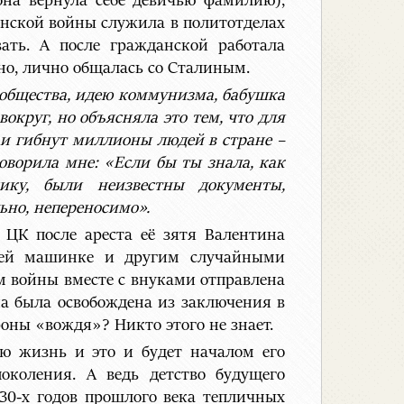
она вернула себе девичью фамилию),
анской войны служила в политотделах
ать. А после гражданской работала
но, лично общалась со Сталиным.
 общества, идею коммунизма, бабушка
вокруг, но объясняла это тем, что для
 и гибнут миллионы людей в стране –
оворила мне: «Если бы ты знала, как
нику, были неизвестны документы,
ьно, непереносимо».
в ЦК после ареста её зятя Валентина
щей машинке и другим случайными
м войны вместе с внуками отправлена
на была освобождена из заключения в
роны «вождя»? Никто этого не знает.
сю жизнь и это и будет началом его
коления. А ведь детство будущего
30-х годов прошлого века тепличных