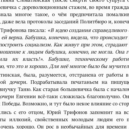
ьяна Словатинская (после смерти своего супруга 
шевичка с дореволюционным стажем, во время гражд
нала многое такое, о чём предпочитала помалкив
, даже вела протоколы заседаний Политбюро и, конеч
 Трифонова писала:
«В идею создания справедливого
ей верна. Бабушка, конечно, видела, что происходит 
построить социализм. Как живут при этом, страдают
тношение к людям бабушка, конечно, не могла. Она г
ла их власть!». Бабушке, техническому работ
ю, что это и хорошо. Для неё многое было бы мучител
тинская, была, разумеется, отстранена от работы 
мой дочери. Подрабатывала печатаньем на пишу
 внучку Таню. Как старая большевичка была с начало
 дочери Евгении всё-таки сложилась благополучно. О
й Победы. Возможно, и тут было некое влияние со сто
вились с его отцом, Юрий Трифонов запомнит на в
ты иллюзий, свойственных молодым людям его по
 очень хорошо. Он рос в необычайных для времени 