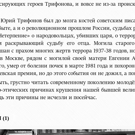
сирующих героев Трифонова, и вовсе не из-за проис
то Юрий Трифонов был до мозга костей советским пис
 быте, а и о революционном прошлом России, судьбах
терпение» о народовольцах, убивших царя, о терро
м раскрывающий судьбу его отца. Могила старог
шан с прахом многих жертв террора 1937-38 годов, н
в Москве, рядом с могилой своей матери Евгении А
, умер от болезни почек в марте 1981 года и похорон
вская премия, но до этого события он не дожил, а 
ь, грустно читать современному поколению молодёжи
ьно-этических причинах крушения нашей бывшей велик
дь эти причины не исчезли и посейчас.
(1)