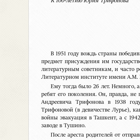
К 100-летию Юрия Трифонова
В 1951 году вождь страны победи
предмет присуждения им государств
литературным советникам, и часто р
Литературном институте имени А.М.
Ему тогда было 26 лет. Немного,
ребят его поколения. Он, правда, не
Андреевича Трифонова в 1938 году
Трифоновой (в девичестве Лурье), к
войны эвакуация в Ташкент, а с 194
заводе в Тушино.
После ареста родителей от отпра