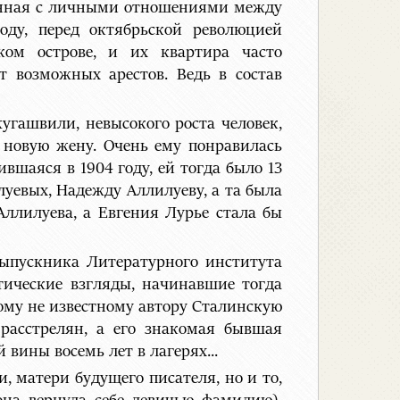
язанная с личными отношениями между
ду, перед октябрьской революцией
ком острове, и их квартира часто
 возможных арестов. Ведь в состав
гашвили, невысокого роста человек,
 новую жену. Очень ему понравилась
вшаяся в 1904 году, ей тогда было 13
илуевых, Надежду Аллилуеву, а та была
 Аллилуева, а Евгения Лурье стала бы
выпускника Литературного института
тические взгляды, начинавшие тогда
кому не известному автору Сталинскую
 расстрелян, а его знакомая бывшая
 вины восемь лет в лагерях...
, матери будущего писателя, но и то,