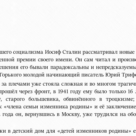
вшего социализма Иосиф Сталин рассматривал новые 
енной премии своего имени. Он сам читал и произво
ешения его бывали парадоксальны и непредсказуемы.
 Горького молодой начинающий писатель Юрий Триф
 а за плечами уже стояла сложная и во многом траги
 прошёл через фронт, в 1941 году ему было только 16 
, старого большевика, обвинённого в троцкизме
ак «члена семьи изменника родины» и её заключение
2 года он, вернувшись в Москву, уже трудился на 
вки в детский дом для «детей изменников родины» е