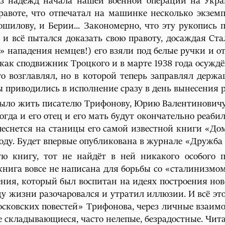
из надежд начала нашей военной операции на Укра
равоте, что отпечатал на машинке несколько экземп
ошилову, и Берии... Закономерно, что эту рукопись 
 и всё пытался доказать свою правоту, досаждая Ста
о» нападения немцев!) его взяли под белые ручки и о
ак сподвижник Троцкого и в марте 1938 года осуждё
то возглавлял, но в которой теперь заправлял держ
приводились в исполнение сразу в день вынесения р
 было жить писателю Трифонову, Юрию Валентиновичу
 когда и его отец и его мать будут окончательно реаби
плеснется на станицы его самой известной книги «Д
году. Будет впервые опубликована в журнале «Дружба
ю книгу, тот не найдёт в ней никакого особого п
книга вовсе не написана для борьбы со «сталинизмо
ления, который был воспитан на идеях построения ново
нцу жизни разочаровался и утратил иллюзии. И всё э
московских повестей» Трифонова, через личные взаим
е складывающиеся, часто нелепые, безрадостные. Чита