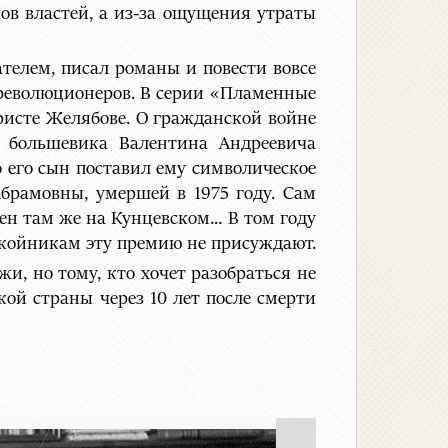
ков властей, а из-за ощущения утраты
ателем, писал романы и повести вовсе
 революционеров. В серии «Пламенные
ристе Желябове. О гражданской войне
о большевика Валентина Андреевича
о его сын поставил ему символическое
брамовны, умершей в 1975 году. Сам
ен там же на Кунцевском... В том году
покойникам эту премию не присуждают.
, но тому, кто хочет разобраться не
ой страны через 10 лет после смерти