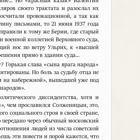
ине... Но «красный казак» Валентин
ляров своего трактата и разослал их
посчитали провокационной, а так как
лину письмами, то 21 июня 1937 года
тправили к тому же Берии, где старый
н военной коллегией Верховного суда,
ащий нос по ветру Ульрих, к «высшей
ешения прямо в здании суда...
? Горькая слава «сына врага народа»
литированы. Но боль за судьбу отца не
ом на набережной», вышедшей уже под
 народов».
олитического диссидентства, хотя и
м», чем прославился Солженицын, это,
го социального строя в своей стране,
то передано через обычный московский
оотношения людей из числа советской
ешь эти повести и порой кажется, что