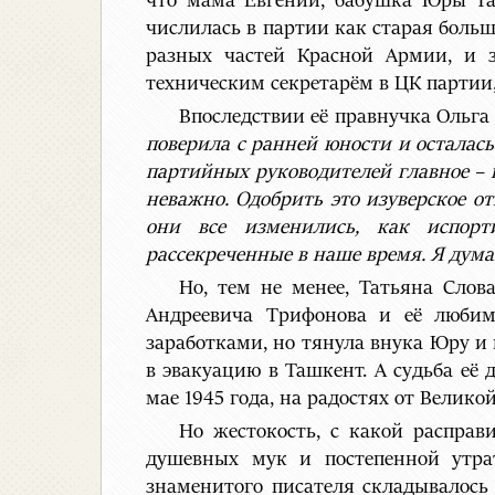
что мама Евгении, бабушка Юры Тат
числилась в партии как старая боль
разных частей Красной Армии, и з
техническим секретарём в ЦК партии
Впоследствии её правнучка Ольга
поверила с ранней юности и осталась 
партийных руководителей главное – 
неважно. Одобрить это изуверское о
они все изменились, как испорти
рассекреченные в наше время. Я дума
Но, тем не менее, Татьяна Слова
Андреевича Трифонова и её люби
заработками, но тянула внука Юру и
в эвакуацию в Ташкент. А судьба её
мае 1945 года, на радостях от Велико
Но жестокость, с какой распра
душевных мук и постепенной утра
знаменитого писателя складывалось