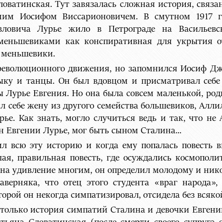
Словатинская. Тут завязалась сложная история, св
мим Иосифом Виссарионовичем. В смутном 1917 го
ловича Лурье жило в Петрограде на Васильевс
меньшевиками как конспиративная для укрытия от
 меньшевики.
революционного движения, но запомнился Иосиф Джу
ку и танцы. Он был вдовцом и присматривал себе
Лурье Евгения. Но она была совсем маленькой, роди
зял себе жену из другого семейства большевиков, Алл
ье. Как знать, могло случиться ведь и так, что не
н Евгении Лурье, мог быть сыном Сталина...
л всю эту историю и когда ему попалась повесть 
я, правильная повесть, где осуждались космополи
о, на удивление многим, он определил молодому и ни
аверняка, что отец этого студента «враг народа»,
орой он некогда симпатизировал, отсидела без всякой
 только история симпатий Сталина и девочки Евгении