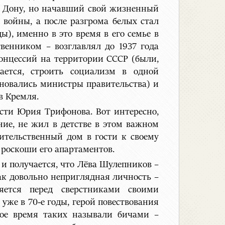
на Дону, но начавший свой жизненный
 войны, а после разгрома белых стал
ы), именно в это время в его семье в
венником – возглавлял до 1937 года
онцессий на территории СССР (были,
ается, строить социализм в одной
еновались министры правительства) и
в Кремля.
сти Юрия Трифонова. Вот интересно,
ание, не жил в детстве в этом важном
ительственный дом в гости к своему
 роскоши его апартаментов.
 и получается, что Лёва Шулепников –
ак довольно неприглядная личность –
яется перед сверстниками своими
уже в 70-е годы, герой повествования
кое время таких называли бичами –