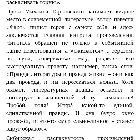
раскаливать горны».
Проза Михаила Тарковского занимает видное
место в современной литературе. Автор повести
«Фарт» пишет героя с самого себя, и здесь
заключается главная интрига произведения.
Читатель обращён не только к событийной
канве повествования, а «сживается» с образом,
по сути, сопереживая ему, разделяя его
выстраданную правоту, например, таких слов:
«Правда литературы и правда жизни – они как
два провода, и им пересекаться нельзя. Хотя
бывает, литературная правда ослабнет и
спикирует к жизненной. И тут замыкание!
Пробо́й поля! Искра́ какой-то единой,
единственной правды. И она будто окно
прожжёт, и что-то смертельно-личное – станет
вдруг образом».
Сибирская распахнутость произведений