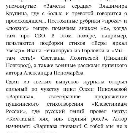
упомянутые «Заметы сердца» Владимира
Крупина, где с болью и тревогой говорится о
происходящем… Постоянные рубрики «проzа» и
«поэzия» теперь помечаем знаком «z», когда
там про СВО. В этом номере, например,
печатаются подборки стихов «Веры яркая
звезда» Ивана Нечипорука из Горловки и «Мы –
там есть!» Светланы Леонтьевой (Нижний
Новгород), а также военные рассказы липецкого
автора Александра Пономарёва.
Один из свежих выпусков журнала открыл
сильный по чувству цикл Олеси Николаевой
«Варшава», своеобразное продолжение
пушкинского стихотворения «Клеветникам
России», где русский гений провёл черту:
«Кичливый лях, иль верный росс?». Автор
начинает: «Варшава гневная! С тобой мы не в