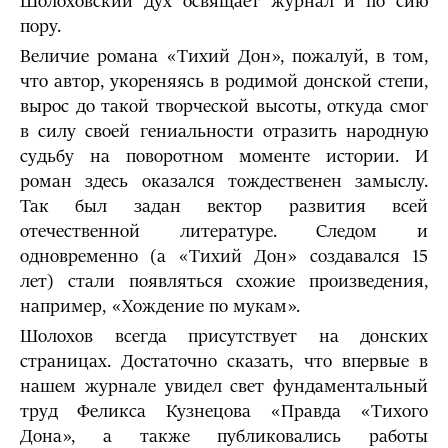
Шолоховский дух освящает журнал и по сию
пору.
Величие романа «Тихий Дон», пожалуй, в том,
что автор, укореняясь в родимой донской степи,
вырос до такой творческой высоты, откуда смог
в силу своей гениальности отразить народную
судьбу на поворотном моменте истории. И
роман здесь оказался тождественен замыслу.
Так был задан вектор развития всей
отечественной литературе. Следом и
одновременно (а «Тихий Дон» создавался 15
лет) стали появляться схожие произведения,
например, «Хождение по мукам».
Шолохов всегда присутствует на донских
страницах. Достаточно сказать, что впервые в
нашем журнале увидел свет фундаментальный
труд Феликса Кузнецова «Правда «Тихого
Дона», а также публиковались работы