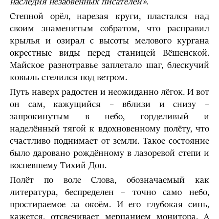
наследия незабвенных писателей».
Степной орёл, нарезая круги, пластался над
своим знаменитым собратом, что расправил
крылья и озирал с высоты мелового кургана
окрестные виды перед станицей Вёшенской.
Майское разнотравье заплетало шаг, блескучий
ковыль стелился под ветром.
Путь наверх радостен и неожиданно лёгок. И вот
он сам, кажущийся – вблизи и снизу –
запрокинутым в небо, горделивый и
наделённый тягой к вдохновенному полёту, что
счастливо поднимает от земли. Такое состояние
было даровано рождённому в лазоревой степи и
воспевшему Тихий Дон.
Полёт по воле Слова, обозначаемый как
литература, беспределен – точно само небо,
простираемое за окоём. И его глубокая синь,
кажется, отсвечивает мерцанием монитора. А