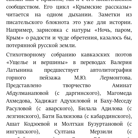
сообществом. Его цикл «Крымские рассказы»
читается на одном дыхании. Заметки из
писательского блокнота это уже для истории.
Например, зарисовка с натуры «Ночь, паром,
Крым» о радости и чуде обретения, казалось бы,
потерянной русской земли.
Стихотворному собранию кавказских поэтов
«Ущелье и вершины» в переводах Валерия
Латынина предшествует автолитография
горного пейзажа М.Ю. Лермонтова.
Представлено творчество Аминат
Абдулманаповой (с даргинского), Магомеда
Ахмедова, Хадижат Адухиловой и Баху-Меседу
Расуловой (с аварского), Билала Адилова (с
лезгинского), Бати Балкизова (с кабардинского),
Ашат Кодзоевой и Молтхан Бузуртановой (с
ингушского), Султана Мерзили (с