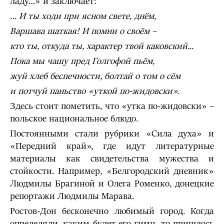
ладу…» и заключает:
… И ты ходи при ясном свете, днём,
Варшава шаткая! И помни о своём –
кто ты, откуда ты, характер твой каковский...
Пока мы чашу пред Голгофой пьём,
жуй хлеб беспечности, болтай о том о сём
и потчуй паньство «уткой по-жидовски».
Здесь стоит пометить, что «утка по-жидовски» –
польское национальное блюдо.
Постоянными стали рубрики «Сила духа» и
«Передний край», где идут литературные
материалы как свидетельства мужества и
стойкости. Например, «Белгородский дневник»
Людмилы Брагиной и Олега Роменко, донецкие
репортажи Людмилы Марава.
Ростов-Дон бесконечно любимый город. Когда
определяли, каким будет его гимн, то пришлось