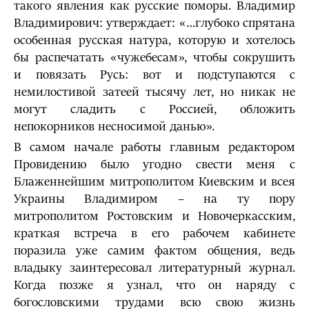
такого явления как русские поморы. Владимир
Владимирович: утверждает: «…глубоко спрятана
особенная русская натура, которую и хотелось
бы распечатать «чужебесам», чтобы сокрушить
и повязать Русь: вот и подступаются с
немилостивой затеей тысячу лет, но никак не
могут сладить с Россией, обложить
непокорников несносимой данью».
В самом начале работы главным редактором
Провидению было угодно свести меня с
Блаженнейшим митрополитом Киевским и всея
Украины Владимиром – на ту пору
митрополитом Ростовским и Новочеркасским,
краткая встреча в его рабочем кабинете
поразила уже самим фактом общения, ведь
владыку заинтересовал литературный журнал.
Когда позже я узнал, что он наряду с
богословскими трудами всю свою жизнь