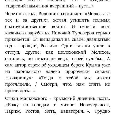
«царский памятник вчерашний – пуст…».
Через два года Волошин заклинает: «Молюсь за
тех и за других», желая утишить полымя
братоубийственной войны. И первый поэт
казачьего зарубежья Николай Туроверов горько
признаётся: «я выцарапал на скале: двадцатый
год – прощай, Россия». Одни казаки ушли в
отступ, другие, как шолоховский Мелехов,
остались, но никто не ведал своей судьбы… А
сам автор строк об уходящем береге Крыма уже
из парижского далека пророчески скажет
«товарищу»: «Тогда с тобой мы что-то
проглядели, / Смотри, чтоб нам опять не
проглядеть…».
Стихи Маяковского – крымский дневник поэта.
«Езжу по городам и читаю: Новочеркасск,
Париж, Ростов, Ялта, Евпатория…». Трудно