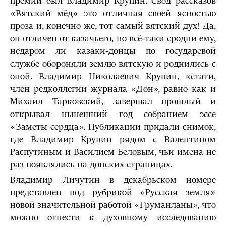
премии был Владимир Крупин. Свод рассказов
«Вятский мёд» это отличная своей ясностью
проза и, конечно же, тот самый вятский дух! Да,
он отличен от казачьего, но всё-таки сродни ему,
недаром ли казаки-донцы по государевой
службе обороняли землю вятскую и роднились с
оной. Владимир Николаевич Крупин, кстати,
член редколлегии журнала «Дон», равно как и
Михаил Тарковский, завершал прошлый и
открывал нынешний год собранием эссе
«Заметы сердца». Публикации придали снимок,
где Владимир Крупин рядом с Валентином
Распутиным и Василием Беловым, чьи имена не
раз появлялись на донских страницах.
Владимир Личутин в декабрьском номере
представлен под рубрикой «Русская земля»
новой значительной работой «Груманланы», что
можно отнести к духовному исследованию