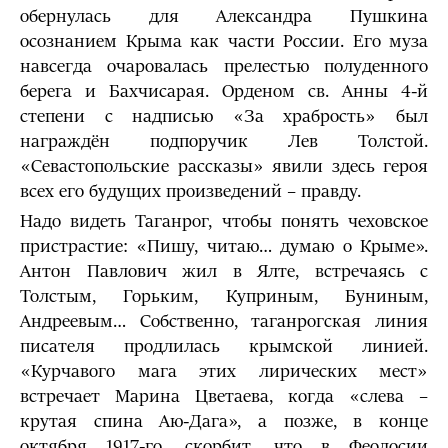
обернулась для Александра Пушкина
осознанием Крыма как части России. Его муза
навсегда очаровалась прелестью полуденного
берега и Бахчисарая. Орденом св. Анны 4-й
степени с надписью «За храбрость» был
награждён подпоручик Лев Толстой.
«Севастопольские рассказы» явили здесь героя
всех его будущих произведений – правду.
Надо видеть Таганрог, чтобы понять чеховское
пристрастие: «Пишу, читаю… думаю о Крыме».
Антон Павлович жил в Ялте, встречаясь с
Толстым, Горьким, Куприным, Буниным,
Андреевым… Собственно, таганрогская линия
писателя продлилась крымской линией.
«Курчавого мага этих лирических мест»
встречает Марина Цветаева, когда «слева –
крутая спина Аю-Дага», а позже, в конце
октября 1917-го, скорбит, что в Феодосии