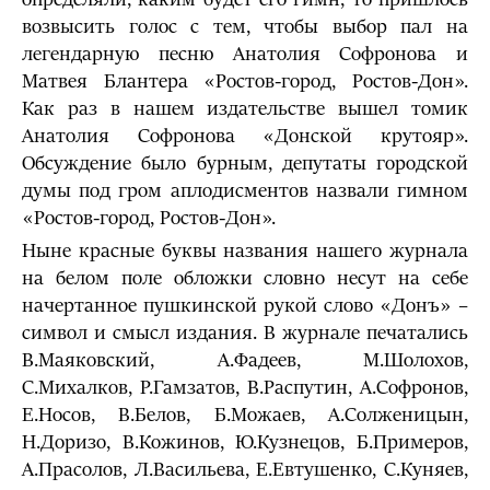
возвысить голос с тем, чтобы выбор пал на
легендарную песню Анатолия Софронова и
Матвея Блантера «Ростов-город, Ростов-Дон».
Как раз в нашем издательстве вышел томик
Анатолия Софронова «Донской крутояр».
Обсуждение было бурным, депутаты городской
думы под гром аплодисментов назвали гимном
«Ростов-город, Ростов-Дон».
Ныне красные буквы названия нашего журнала
на белом поле обложки словно несут на себе
начертанное пушкинской рукой слово «Донъ» –
символ и смысл издания. В журнале печатались
В.Маяковский, А.Фадеев, М.Шолохов,
С.Михалков, Р.Гамзатов, В.Распутин, А.Софронов,
Е.Носов, В.Белов, Б.Можаев, А.Солженицын,
Н.Доризо, В.Кожинов, Ю.Кузнецов, Б.Примеров,
А.Прасолов, Л.Васильева, Е.Евтушенко, С.Куняев,