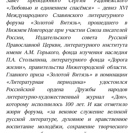
Завет преподобного Сергия Радонежского
«Любовью и единением спасёмся» – девиз Х
VI
Международного Славянского литературного
форума «Золотой Витязь», прошедшего в
Нижнем Новгороде при участии Союза писателей
России, Издательского совета Русской
Православной Церкви, литературного института
имени А.М. Горького, фонда изучения наследия
П.А. Столыпина, литературного фонда «Дорога
жизни», правительства Нижегородской области.
Главного приза «Золотой Витязь» в номинации
«Литературная периодика» удостоился
Российский ордена Дружбы народов
литературно-художественный журнал «Дон»,
которому исполнилось 100 лет. И как отметило
жюри форума, «за вековое служение великой
русской литературе, духовное и нравственное
воспитание молодёжи, сохранение творческого