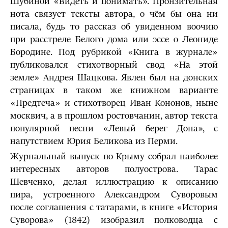
Шубиной «Видеть и понимать». Пронзительная
нота связует тексты автора, о чём бы она ни
писала, будь то рассказ об увиденном воочию
при расстреле Белого дома или эссе о Леониде
Бородине. Под рубрикой «Книга в журнале»
публиковался стихотворный свод «На этой
земле» Андрея Шацкова. Явлен был на донских
страницах в таком же книжном варианте
«Предтеча» и стихотворец Иван Кононов, ныне
москвич, а в прошлом ростовчанин, автор текста
популярной песни «Левый берег Дона», с
напутствием Юрия Беликова из Перми.
Журнальный выпуск по Крыму собрал наиболее
интересных авторов полуострова. Тарас
Шевченко, делая иллюстрацию к описанию
пира, устроенного Александром Суворовым
после соглашения с татарами, в книге «История
Суворова» (1842) изобразил полководца с