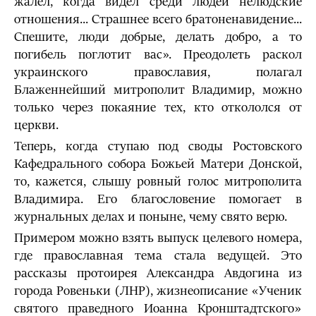
жалел, когда видел среди людей нелюдские
отношения... Страшнее всего братоненавидение...
Спешите, люди добрые, делать добро, а то
погибель поглотит вас». Преодолеть раскол
украинского православия, полагал
Блаженнейший митрополит Владимир, можно
только через покаяние тех, кто откололся от
церкви.
Теперь, когда ступаю под своды Ростовского
Кафедрального собора Божьей Матери Донской,
то, кажется, слышу ровный голос митрополита
Владимира. Его благословение помогает в
журнальных делах и поныне, чему свято верю.
Примером можно взять выпуск целевого номера,
где православная тема стала ведущей. Это
рассказы протоирея Александра Авдогина из
города Ровеньки (ЛНР), жизнеописание «Ученик
святого праведного Иоанна Кронштадтского»