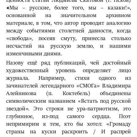
Ценность статьи Людмилы Скатовой (г. Псков)
«
Мы – русские, более того, мы – казаки!»,
основанной на значительном архивном
материале, в том, что автор проводит аналогию
между событиями столетней давности, когда
«свобода», посеяв смуту, принесла столько
несчастий на русскую землю, и нашими
изменчивыми днями.
Назову ещё ряд публикаций, чей достойный
художественный уровень определяет лицо
журнала. Например, стихи одного из
зачинателей легендарного «СМОГа» Владимира
Алейникова (п. Коктебель) объединены
символическим названием «Встать под русской
звездой». Это строки не ура-патриотизм, это
глубинное, из-под самого сердца. Поэт
непримирим к тем, кто бы хотел: «Громаду
страны на куски раскроить / И распрей