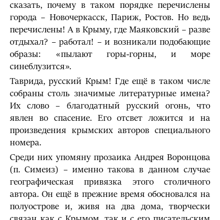
сказать, почему в таком порядке перечислены
города – Новочеркасск, Париж, Ростов. Но ведь
перечислены! А в Крыму, где Маяковский – разве
отдыхал? – работал! – и возникали подобающие
образы: «пылают горы-горны, и море
синеблузится».
Таврида, русский Крым! Где ещё в таком числе
собраны столь значимые литературные имена?
Их слово – благодатный русский огонь, что
явлен во спасение. Его отсвет ложится и на
произведения крымских авторов специального
номера.
Среди них упомяну прозаика Андрея Воронцова
(п. Симеиз) – именно такова в данном случае
географическая привязка этого столичного
автора. Он ещё в прежние время обосновался на
полуострове и, живя на два дома, творчески
связан как с Крымом, так и с его писательским