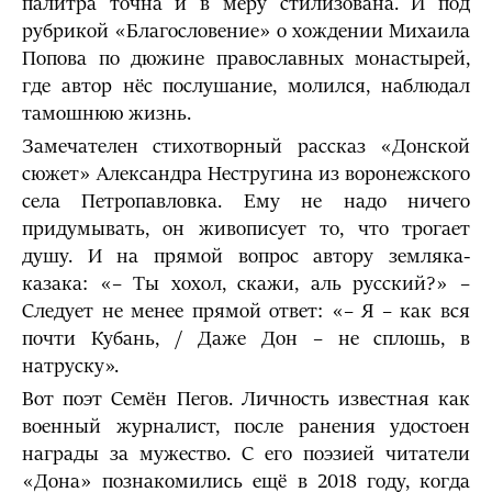
палитра точна и в меру стилизована. И под
рубрикой «Благословение» о хождении Михаила
Попова по дюжине православных монастырей,
где автор нёс послушание, молился, наблюдал
тамошнюю жизнь.
Замечателен стихотворный рассказ «Донской
сюжет» Александра Нестругина из воронежского
села Петропавловка. Ему не надо ничего
придумывать, он живописует то, что трогает
душу. И на прямой вопрос автору земляка-
казака: «– Ты хохол, скажи, аль русский?» –
Следует не менее прямой ответ: «– Я – как вся
почти Кубань, / Даже Дон – не сплошь, в
натруску».
Вот поэт Семён Пегов. Личность известная как
военный журналист, после ранения удостоен
награды за мужество. С его поэзией читатели
«Дона» познакомились ещё в 2018 году, когда