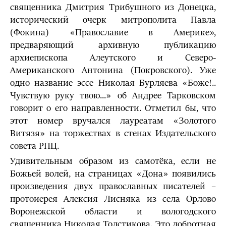
священника Дмитрия Трибушного из Донецка,
исторический очерк митрополита Павла
(Фокина) «Православие в Америке»,
предваряющий архивную публикацию
архиепископа Алеутского и Северо-
Американского Антонина (Покровского). Уже
одно название эссе Николая Бурляева «Боже!..
Чувствую руку твою...» об Андрее Тарковском
говорит о его направленности. Отметил бы, что
этот номер вручался лауреатам «Золотого
Витязя» на торжествах в стенах Издательского
совета РПЦ.
Удивительным образом из самотёка, если не
Божьей волей, на страницах «Дона» появились
произведения двух православных писателей –
протоиерея Алексия Лисняка из села Орлово
Воронежской области и вологодского
священника Николая Толстикова. Это добротная