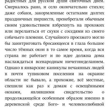
радостных для русской души святочных дней.
Смеркалось рано, и село окончательно стихло;
даже собаки, закормленные остатками долгих
праздничных пиршеств, пренебрегали обычным
своим удовольствием взбрехнуть на прохожих
или перелаяться от скуки с соседями из своего
собачьего племени. Случайного проезжего могло
бы заинтриговать бросающееся в глаза большое
число тёмных окон в то самое время, когда вся
страна не работает и по идее должна дома
наслаждаться всенародным ничегонеделанием.
Однако в январские каникулы нечаянных людей
в почти тупиковом поселении на окраине
области не бывало, а прохожие, всё местные,
спешили как раз к домам с освещёнными
окнами, являвшими свидетельство о
продолжающейся особенным образом именно в
деревенской среде Бого- и человеколюбивой