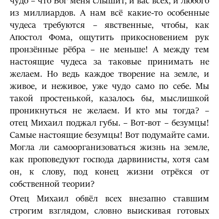
чудо – что Бог меня слышит, и вас всех, и любого
из миллиардов. А нам всё какие-то особенные
чудеса требуются – явственные, чтобы, как
Апостол Фома, ощутить прикосновением рук
пронзённые рёбра – не меньше! А между тем
настоящие чудеса за таковые принимать не
желаем. Но ведь каждое творение на земле, и
живое, и неживое, уже чудо само по себе. Мы
такой простенькой, казалось бы, мыслишкой
проникнуться не желаем. И кто мы тогда? –
отец Михаил поджал губы. – Вот-вот – безумцы!
Самые настоящие безумцы! Вот подумайте сами.
Могла ли самоорганизоваться жизнь на земле,
как проповедуют господа дарвинисты, хотя сам
он, к слову, под конец жизни отрёкся от
собственной теории?
Отец Михаил обвёл всех внезапно ставшим
строгим взглядом, словно выискивая готовых