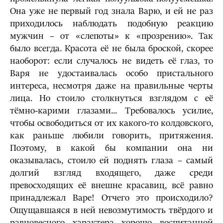
Она уже не первый год знала Варю, и ей не раз
приходилось наблюдать подобную реакцию
мужчин – от «слепоты» к «прозрению». Так
было всегда. Красота её не была броской, скорее
наоборот: если случалось не видеть её глаз, то
Варя не удостаивалась особо пристального
интереса, несмотря даже на правильные черты
лица. Но стоило столкнуться взглядом с её
тёмно-карими глазами... Требовалось усилие,
чтобы освободиться от их какого-то колдовского,
как раньше любили говорить, притяжения.
Поэтому, в какой бы компании она ни
оказывалась, стоило ей поднять глаза – самый
долгий взгляд входящего, даже среди
превосходящих её внешне красавиц, всё равно
принадлежал Варе! Отчего это происходило?
Ощущавшаяся в ней невозмутимость твёрдого и
равновесного характера хорошо воспитанной