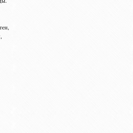
цы.
тен,
,