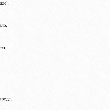
дки).
ело,
ёт,
 –
ироде,
т