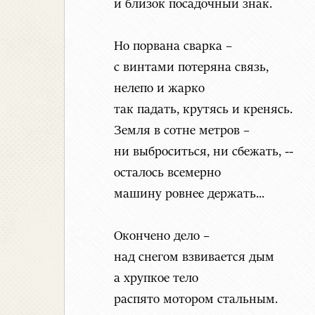
и близок посадочный знак.
Но порвана сварка –
с винтами потеряна связь,
нелепо и жарко
так падать, крутясь и кренясь.
Земля в сотне метров –
ни выброситься, ни сбежать, --
осталось всемерно
машину ровнее держать...
Окончено дело –
над снегом взвивается дым
а хрупкое тело
распято мотором стальным.