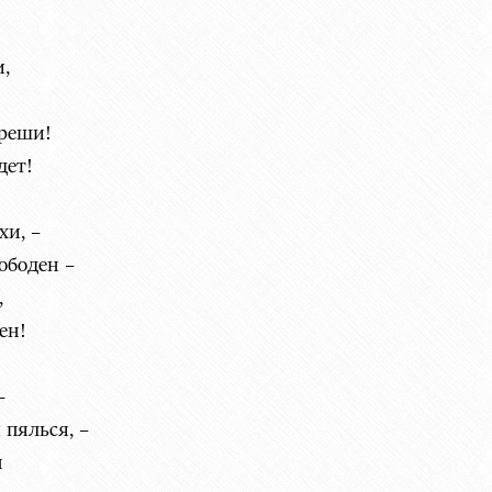
,
зреши!
дет!
хи, –
ободен –
,
ен!
–
 пялься, –
м