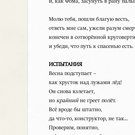
и, как Фома, засунуть в рану паль
Молю тебя, пошли благую весть,
ответь мне сам, ужели разум смер
конечен в сотворённой круговерти
и убеди, что путь к спасенью есть.
ИСПЫТАНИЯ
Весна подступает –
как хрусток над лужами лёд!
Он снова взлетает,
но
крайний
не греет полёт.
Всё вроде бы штатно,
да что-то, конструктор, не так...
Проверим, понятно,