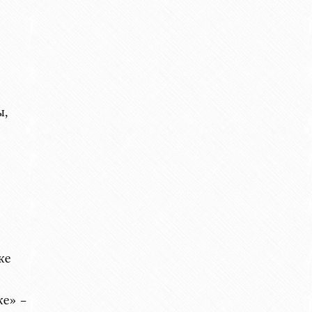
ы,
ке
ке» –