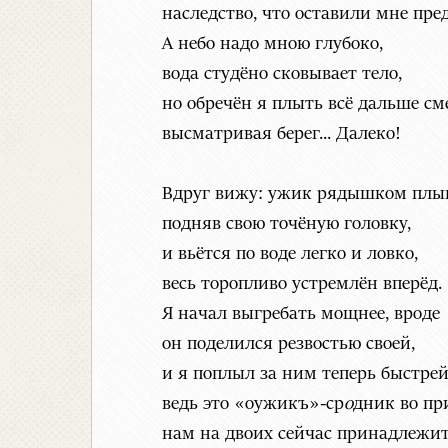
наследство, что оставили мне пре
А небо надо мною глубоко,
вода студёно сковывает тело,
но обречён я плыть всё дальше см
высматривая берег... Далеко!
Вдруг вижу: ужик рядышком плыв
подняв свою точёную головку,
и вьётся по воде легко и ловко,
весь торопливо устремлён вперёд.
Я начал выгребать мощнее, вроде
он поделился резвостью своей,
и я поплыл за ним теперь быстрей
ведь это «оужикъ»-ср
о
дник во пр
нам на двоих сейчас принадлежи