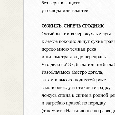
без веры в защиту
у господа или властей.
ОУЖИКЪ, СИРЕЧЬ СРОДНИК
Октябрьский вечер, жухлые луга –
к земле покорно льнут сухие трав
передо мною тёмная река
и километра два до переправы.
Что делать? Эх, была иль не была!
Разоблачаюсь быстро догола,
затем в высоко поднятой руке
зажав одежду и стихов тетрадку,
ложусь спина к спине в родной ре
и загребаю правой по порядку
(так учит «Наставленье по развед