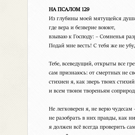
НА ПСАЛОМ 129
Из глубины моей мятущейся души
где вера и безверие воюют,
взываю к Господу: – Сомненья ра
Подай мне весть! С тебя же не убу
Тебе, всеведущий, открыты все гре
сам признаюсь: от смертных не св
стихиен я, как зверь твоих стихий
и всем твоим твореньям соприрод
Не легковерен я, не верю чудесам 
не разобрать в них правды, как ни
я должен всё всегда проверить са