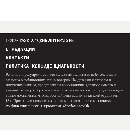
© 2026
ГАЗЕТА "ДЕНЬ ЛИТЕРАТУРЫ"
О РЕДАКЦИИ
КОНТАКТЫ
ПОЛИТИКА КОНФИДЕНЦИАЛЬНОСТИ
Редакция предупреждает, что далеко не всегда и во всём согласна и
созвучна в публикациях наших авторов. Но, доверяя и авторам и
читателям нашим, предполагаем в них наличие здравого смысла и
умения самим разобраться в том, что им нужно, а что - чуждо. Доводим
также до сведения, что возрастной ценз наших читателей ограничен
18+. Продолжая пользоваться сайтом вы соглашаетесь с
политикой
конфиденциальности и правилами обработки cookie