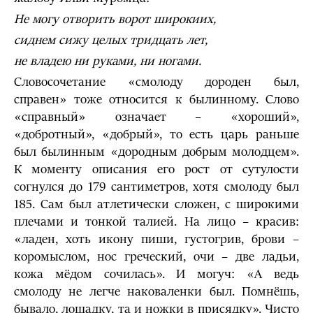
Не могу отворить ворот широкиих,
сиднем сижу целых тридцать лет,
не владею ни руками, ни ногами.
Словосочетание «смолоду дороден был,
справен» тоже относится к былинному. Слово
«справный» означает – «хороший»,
«добротный», «добрый», то есть царь раньше
был былинным «дородным добрым молодцем».
К моменту описания его рост от сутулости
согнулся до 179 сантиметров, хотя смолоду был
185. Сам был атлетически сложен, с широкими
плечами и тонкой талией. На лицо – красив:
«ладен, хоть икону пиши, густогрив, брови –
коромыслом, нос греческий, очи – две ладьи,
кожа мёдом сочилась». И могуч: «А ведь
смолоду не легче наковаленки был. Помнёшь,
бывало, лошадку, та и ножки в присядку». Чисто