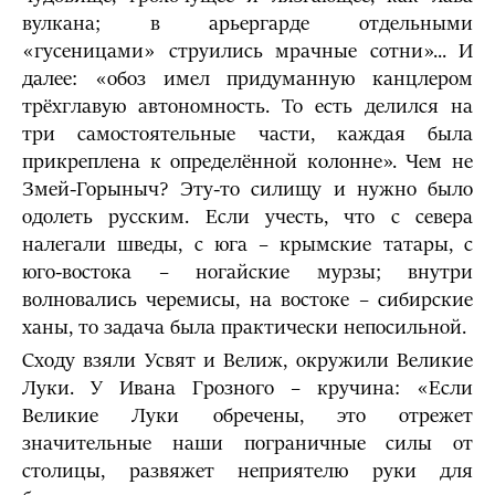
вулкана; в арьергарде отдельными
«гусеницами» струились мрачные сотни»... И
далее: «обоз имел придуманную канцлером
трёхглавую автономность. То есть делился на
три самостоятельные части, каждая была
прикреплена к определённой колонне». Чем не
Змей-Горыныч? Эту-то силищу и нужно было
одолеть русским. Если учесть, что с севера
налегали шведы, с юга – крымские татары, с
юго-востока – ногайские мурзы; внутри
волновались черемисы, на востоке – сибирские
ханы, то задача была практически непосильной.
Сходу взяли Усвят и Велиж, окружили Великие
Луки. У Ивана Грозного – кручина: «Если
Великие Луки обречены, это отрежет
значительные наши пограничные силы от
столицы, развяжет неприятелю руки для