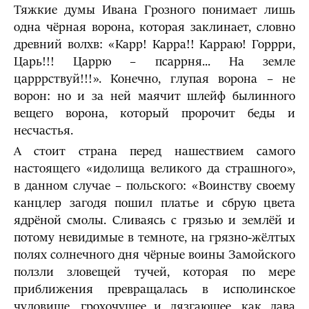
Тяжкие думы Ивана Грозного понимает лишь
одна чёрная ворона, которая заклинает, словно
древний волхв: «Карр! Карра!! Карраю! Горрри,
Царь!!! Царрю – псаррня... На земле
царррствуй!!!». Конечно, глупая ворона – не
ворон: но и за ней маячит шлейф былинного
вещего ворона, который пророчит беды и
несчастья.
А стоит страна перед нашествием самого
настоящего «идолища великого да страшного»,
в данном случае – польского: «Воинству своему
канцлер загодя пошил платье и сбрую цвета
ядрёной смолы. Сливаясь с грязью и землёй и
потому невидимые в темноте, на грязно-жёлтых
полях солнечного дня чёрные воины Замойского
ползли зловещей тучей, которая по мере
приближения превращалась в исполинское
чудовище, грохочущее и лязгающее, как лава