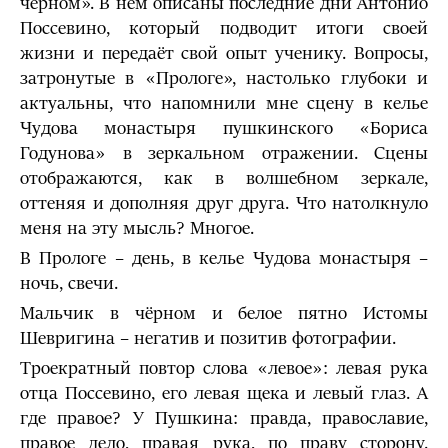
чёрном». В нём описаны последние дни Антонио
Поссевино, который подводит итоги своей
жизни и передаёт свой опыт ученику. Вопросы,
затронутые в «Прологе», настолько глубоки и
актуальны, что напомнили мне сцену в келье
Чудова монастыря пушкинского «Бориса
Годунова» в зеркальном отражении. Сцены
отображаются, как в волшебном зеркале,
оттеняя и дополняя друг друга. Что натолкнуло
меня на эту мысль? Многое.
В Прологе – день, в келье Чудова монастыря –
ночь, свечи.
Мальчик в чёрном и белое пятно Истомы
Шевригина – негатив и позитив фотографии.
Троекратный повтор слова «левое»: левая рука
отца Поссевино, его левая щека и левый глаз. А
где правое? У Пушкина: правда, православие,
правое дело, правая рука, по праву сторону.