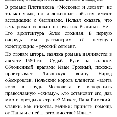
В романе Плотникова «Московит и язовит» не
только язык, но изложенные события имеют
ассоциации с былинами. Нельзя сказать, что
весь роман основан на русских былинах. Нет!
Его архитектура более сложная. В первую
очередь мы рассмотрим её несущую
конструкцию – русский сегмент.
По словам автора, завязка романа начинается в
августе 1580-го: «Судьба Руси на волоске.
Обложенный врагами Иван Грозный, похоже,
проигрывает Ливонскую войну. Народ
обескровлен. Польский король клянётся «вбить
кол» в грудь Московита и искоренить
православную «схизму». Кто остановит его, дав
мир и «роздых» стране? Может, Папа Римский!
Ставки, как никогда, велики: принять помощь
от Папы и с ней… католичество? Или...».