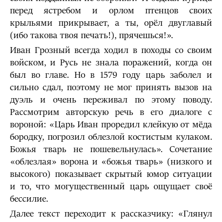
перед ястребом и орлом птенцов своих
крыльями прикрывает, а ты, орёл двуглавый
(ибо такова твоя печать!), прячешься!».
Иван Грозный всегда ходил в походы со своим
войском, и Русь не знала поражений, когда он
был во главе. Но в 1579 году царь заболел и
сильно сдал, поэтому не мог принять вызов на
дуэль и очень переживал по этому поводу.
Рассмотрим авторскую речь в его диалоге с
вороной: «Царь Иван проредил клейкую от мёда
бородку, погрозил облезлой костистым кулаком.
Божья тварь не пошевельнулась». Сочетание
«облезлая» ворона и «божья тварь» (низкого и
высокого) показывает скрытый юмор ситуации
и то, что могущественный царь ощущает своё
бессилие.
Далее текст переходит к рассказчику: «Глянул