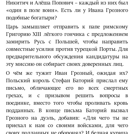
Никитич и Алёша Попович – каждый из них был
«один в поле воин». Есть ли у Ивана Грозного
подобные богатыри?
Царь замышляет отправить к папе римскому
Григорию XIII лёгкого гончика с предложением
замирить Русь с Польшей, чтобы направить
совместные усилия против турецкой Порты. Для
предварительного обсуждения кандидатуры на
эту миссию он собирает своих доверенных лиц.
О чём же тужит Иван Грозный, ожидая их?
Польский король Стефан Баторий прислал ему
письмо, обличающее его во всех смертных
грехах, и с призывом решить вопросы в
поединке, вместо того чтобы проливать кровь
подданных. В конце письма Баторий вызвал
Грозного на дуэль, добавив: «Для чего ты не
приехал к нам со своими войсками, для чего
своих подданных не оборонял? И бедная курица