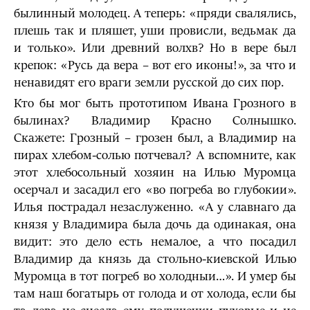
былинный молодец. А теперь: «пряди свалялись,
плешь так и пляшет, уши провисли, ведьмак да
и только». Или древний волхв? Но в вере был
крепок: «Русь да вера – вот его иконы!», за что и
ненавидят его враги земли русской до сих пор.
Кто бы мог быть прототипом Ивана Грозного в
былинах? Владимир Красно Солнышко.
Скажете: Грозный – грозен был, а Владимир на
пирах хлебом-солью потчевал? А вспомните, как
этот хлебосольный хозяин на Илью Муромца
осерчал и засадил его «во погреба во глубокии».
Илья пострадал незаслуженно. «А у славнаго да
князя у Владимира была дочь да одинакая, она
видит: это дело есть немалое, а что посадил
Владимир да князь да стольно-киевской Илью
Муромца в тот погреб во холодныи…». И умер бы
там наш богатырь от голода и от холода, если бы