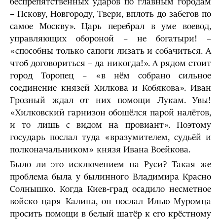
беспрепятственных ударов по главным городам
– Пскову, Новгороду, Твери, вплоть до забегов по
самое Москву». Царь перебрал в уме воевод,
управляющих обороной – не богатыри! –
«способны только сапоги лизать и собачиться. А
чтоб договориться – да никогда!». А рядом стоит
город Торопец – «в нём собрано сильное
соединение князей Хилкова и Кобякова». Иван
Грозный ждал от них помощи Лукам. Увы!
«Хилковский гарнизон обошёлся парой налётов,
и то лишь с видом на провиант». Поэтому
государь послал туда «вразумителем, судьёй и
полконачальником» князя Ивана Воейкова.
Было ли это исключением на Руси? Такая же
проблема была у былинного Владимира Красно
Солнышко. Когда Киев-град осадило несметное
войско царя Калина, он послал Илью Муромца
просить помощи в белый шатёр к его крёстному