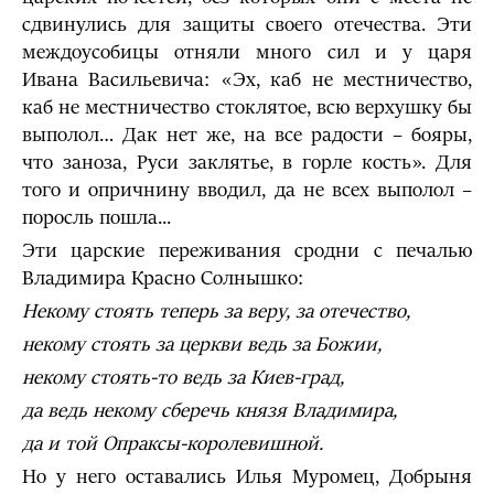
сдвинулись для защиты своего отечества. Эти
междоусобицы отняли много сил и у царя
Ивана Васильевича: «Эх, каб не местничество,
каб не местничество стоклятое, всю верхушку бы
выполол… Дак нет же, на все радости – бояры,
что заноза, Руси заклятье, в горле кость». Для
того и опричнину вводил, да не всех выполол –
поросль пошла...
Эти царские переживания сродни с печалью
Владимира Красно Солнышко:
Некому стоять теперь за веру, за отечество,
некому стоять за церкви ведь за Божии,
некому стоять-то ведь за Киев-град,
да ведь некому сберечь князя Владимира,
да и той Опраксы-королевишной.
Но у него оставались Илья Муромец, Добрыня