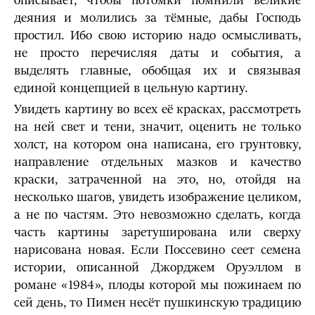
описывает, чтобы потомки помнили великие
деяния и молились за тёмные, дабы Господь
простил. Ибо свою историю надо осмысливать,
не просто перечисляя даты и события, а
выделять главные, обобщая их и связывая
единой концепцией в цельную картину.
Увидеть картину во всех её красках, рассмотреть
на ней свет и тени, значит, оценить не только
холст, на котором она написана, его грунтовку,
направление отдельных мазков и качество
краски, затраченной на это, но, отойдя на
несколько шагов, увидеть изображение целиком,
а не по частям. Это невозможно сделать, когда
часть картины заретуширована или сверху
нарисована новая. Если Поссевино сеет семена
истории, описанной Джорджем Оруэллом в
романе «1984», плоды которой мы пожинаем по
сей день, то Пимен несёт пушкинскую традицию