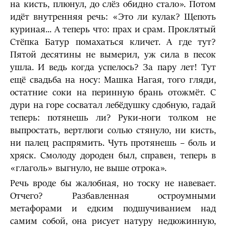
на кисть, плюнул, до слёз обидно стало». Потом
идёт внутренняя речь: «Это ли кулак? Щепоть
куриная... А теперь что: прах и срам. Проклятый
Стёпка Батур помахаться кличет. А где тут?
Пятой десятины не вымерил, уж сила в песок
ушла. И ведь когда успелось? За пару лет! Тут
ещё свадьба на носу: Машка Нагая, того гляди,
остатние соки на перинную брань отожмёт. С
дури на горе сосватал лебёдушку сдобную, гадай
теперь: потянешь ли? Руки-ноги толком не
выпростать, вертлюги солью стянуло, ни кисть,
ни палец распрямить. Чуть протянешь – боль и
хряск. Смолоду дороден был, справен, теперь в
«глаголь» выгнуло, не выше отрока».
Речь вроде бы жалобная, но тоску не навевает.
Отчего? Разбавленная остроумными
метафорами и едким подшучиванием над
самим собой, она рисует натуру недюжинную,