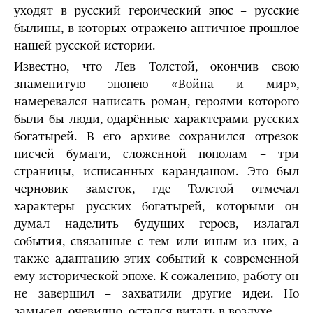
уходят в русский героический эпос – русские
былины, в которых отражено античное прошлое
нашей русской истории.
Известно, что Лев Толстой, окончив свою
знаменитую эпопею «Война и мир»,
намеревался написать роман, героями которого
были бы люди, одарённые характерами русских
богатырей. В его архиве сохранился отрезок
писчей бумаги, сложенной пополам – три
страницы, исписанных карандашом. Это был
черновик заметок, где Толстой отмечал
характеры русских богатырей, которыми он
думал наделить будущих героев, излагал
события, связанные с тем или иным из них, а
также адаптацию этих событий к современной
ему исторической эпохе. К сожалению, работу он
не завершил – захватили другие идеи. Но
замысел, очевидно, остался витать в воздухе.