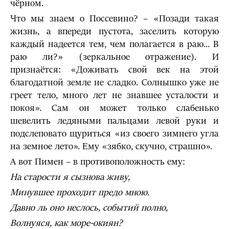
чёрном.
Что мы знаем о Поссевино? – «Позади такая
жизнь, а впереди пустота, заселить которую
каждый надеется тем, чем полагается в раю... В
раю ли?» (зеркальное отражение). И
признаётся: «Доживать свой век на этой
благодатной земле не сладко. Солнышко уже не
греет тело, много лет не знавшее усталости и
покоя». Сам он может только слабенько
шевелить ледяными пальцами левой руки и
подслеповато щуриться «из своего зимнего угла
на земное лето». Ему «зябко, скучно, страшно».
А вот Пимен – в противоположность ему:
На старости я сызнова живу,
Минувшее проходит предо мною.
Давно ль оно неслось, событий полно,
Волнуяся, как море-окиян?