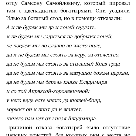
отцу Самсону Самойловичу, который пировал
там с двенадцатью богатырями. Они усадили
Илью за богатый стол, но в помощи отказали:
А и не будем мы да и коней седлать,
и не будем мы садиться на добрыих коней,
не поедем мы во славно во чисто поле,
да и не будем мы стоять за веру, за отечество,
да не будем мы стоять за стольный Киев-град
да не будем мы стоять за матушки божьи церкви,
да не будем мы беречь князя Владимира
и со той Апраксой-королевичной:
у него ведь есте много да князей-бояр,
кормит он и поит да и жалует,
ничего нам нет от князя Владимира.
Причиной отказа богатырей было отсутствие
царских почестей, без которых они с места не