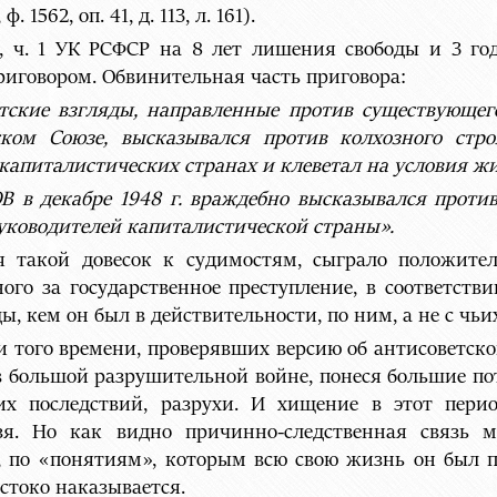
 1562, оп. 41, д. 113, л. 161).
-10, ч. 1 УК РСФСР на 8 лет лишения свободы и 3 г
иговором. Обвинительная часть приговора:
ские взгляды, направленные против существующего
ском Союзе, высказывался против колхозного стро
 капиталистических странах и клеветал на условия ж
 в декабре 1948 г. враждебно высказывался против
руководителей капиталистической страны».
ся такой довесок к судимостям, сыграло положите
ого за государственное преступление, в соответст
 кем он был в действительности, по ним, а не с чьих
и того времени, проверявших версию об антисоветско
в большой разрушительной войне, понеся большие по
их последствий, разрухи. И хищение в этот пери
ьзя. Но как видно причинно-следственная связь
и, по «понятиям», которым всю свою жизнь он был п
стоко наказывается.