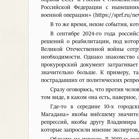
Российской Федерации с нынешним
военной операции» (https://sprf.ru/new
В то же время, некие события, к
В сентябре 2024-го года россий
решений о реабилитации, под кото
Великой Отечественной войны сотр
необходимости. Однако знакомство 
прокурорский документ затрагивает
значительно больше. К примеру, т
пострадавших от политических репрес
Сразу оговорюсь, что против чело
том виде, в каком она есть, наверное
Где-то в середине 10-х город
Магадана» якобы внёсшему значите
репрессий, якобы другу Владимира 
которые запросили мнение экспертов,