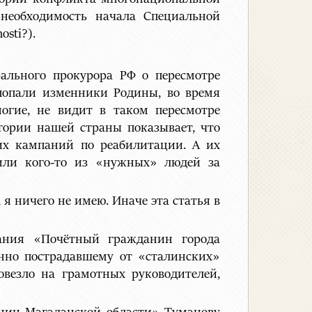
необходимость начала Специальной
osti?).
рального прокурора РФ о пересмотре
попали изменники Родины, во время
огие, не видит в таком пересмотре
тории нашей страны показывает, что
ких кампаний по реабилитации. А их
 или кого-то из «нужных» людей за
я ничего не имею. Иначе эта статья в
вания «Почётный гражданин города
нно пострадавшему от «сталинских»
овезло на грамотных руководителей,