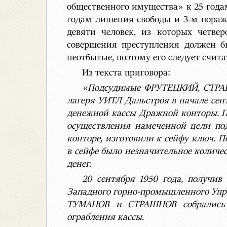
общественного имущества» к 25 годам
годам лишения свободы и 3-м пораж
девяти человек, из которых четве
совершения преступления должен бы
неотбытые, поэтому его следует счит
Из текста приговора:
«Подсудимые ФРУТЕЦКИЙ, СТРАШ
лагеря УИТЛ Дальстроя в начале сен
денежной кассы Дражной конторы. П
осуществления намеченной цели п
конторе, изготовили к сейфу ключ. П
в сейфе было незначительное количес
денег.
20 сентября 1950 года, получи
Западного горно-промышленного Упр
ТУМАНОВ и СТРАШНОВ собрались в
ограбления кассы.