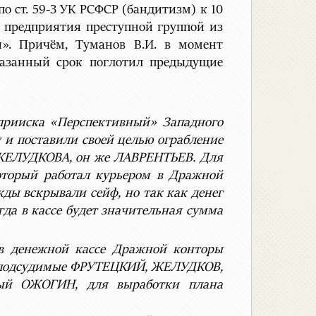
о ст. 59-3 УК РСФСР (бандитизм) к 10
 предприятия преступной группой из
й». Причём, Туманов В.И. в момент
Указанный срок поглотил предыдущие
рииска «Перспективный» Западного
 и поставили своей целью ограбление
о ЖЕЛУДКОВА, он же ЛАВРЕНТЬЕВ. Для
торый работал курьером в Дражной
жды вскрывали сейф, но так как денег
гда в кассе будет значительная сумма
 в денежной кассе Дражной конторы
г, подсудимые ФРУТЕЦКИЙ, ЖЕЛУДКОВ,
ный ОЖОГИН, для выработки плана