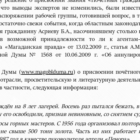
оду решение о присвоении звания «Почётный гражд
, что выводы экспертов не изменились, были извес
аспоряжении рабочей группы, готовившей вопрос, в 
остаточно свежи события, когда областным законод
я гражданину Асриеву Б.А., насочинявшему столько 
 в возможной принадлежности то ли к агентам-
 «Магаданская правда» от 13.02.2009 г., статья А.
тной Думы № 1568 от 10.06.2009 г. «Об аннулир
й Думы (
www.magoblduma.ru
) о присвоении почётног
 отрасли, просветительскую и литературную деятел
, в частности, следующая информация:
ждён на 8 лет лагерей. Восемь раз пытался бежать, в
ду его освободили, признав невиновным, со снятием с
сы горных мастеров. С 1956 года организовал полтор
ане свыше 500 тонн золота. Часть из них работает 
1987 год в качестве руководителя артели «Печора».