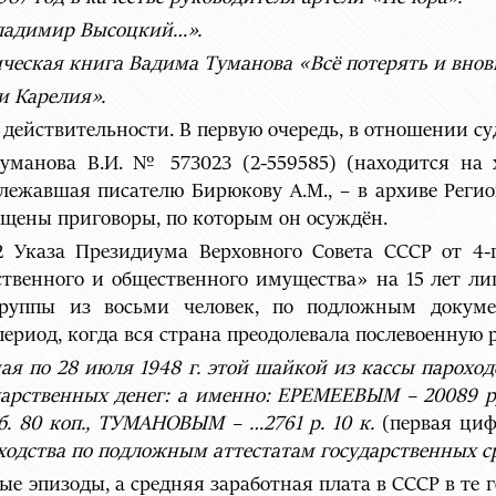
ладимир Высоцкий…».
ческая книга Вадима Туманова «Всё потерять и внов
 Карелия».
 действительности. В первую очередь, в отношении су
уманова В.И. № 573023 (2-559585) (находится на
лежавшая писателю Бирюкову А.М., – в архиве Реги
бщены приговоры, по которым он осуждён.
. 2 Указа Президиума Верховного Совета СССР от 4
ственного и общественного имущества» на 15 лет л
группы из восьми человек, по подложным докум
ериод, когда вся страна преодолевала послевоенную р
мая по 28 июля 1948 г. этой шайкой из кассы парохо
рственных денег: а именно: ЕРЕМЕЕВЫМ – 20089 р
б. 80 коп., ТУМАНОВЫМ – …2761 р. 10 к.
(первая циф
одства по подложным аттестатам государственных сред
ые эпизоды, а средняя заработная плата в СССР в те 