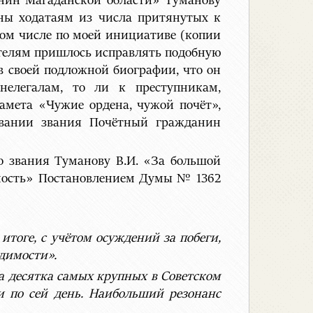
анин Магаданской области» Туманову
тны ходатаям из числа притянутых к
том числе по моей инициативе (копии
ателям пришлось исправлять подобную
в своей подложной биографии, что он
нелегалам, то ли к преступникам,
Мамета «Чужие ордена, чужой почёт»,
овании звания Почётный гражданин
о звания Туманову В.И. «За большой
ьность» Постановлением Думы № 1362
 итоге, с учётом осуждений за побеги,
удимости».
а десятка самых крупных в Советском
и по сей день. Наибольший резонанс