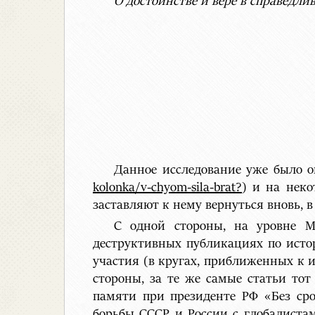
О достоинстве и вере в справедли
Данное исследование уже было о
kolonka/v-chyom-sila-brat?
) и на неко
заставляют к нему вернуться вновь,
С одной стороны, на уровне М
деструктивных публикациях по истори
участия (в кругах, приближенных к и
стороны, за те же самые статьи то
памяти при президенте РФ «Без ср
борьбы СССР и России с глобалиста