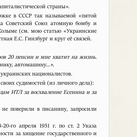
капиталистической страны».
ржке в СССР так называемой «пятой
на Советский Союз атомную бомбу и
Колыме (см. мою статью «Украинские
ная Е.С. Гинзбург и круг её связей.
ов 20 пенсии и мне хватит на жизнь.
инику, автомашину…».
ы украинских националистов.
своих судимостей (из личного дела):
одам ИТЛ за восхваление Есенина и за
 не поверили в писанину, запросили
0-го апреля 1951 г. по ст. 2 Указа
ности за хищение государственного и