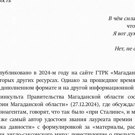
вость
В чём сила
что
Я вот ду
Нет, не 
публиковано в 2024-м году на сайте ГТРК «Магадан
торых других ресурсах. Однако за прошедшее врем
 в дополненном формате и на другой информационной
инкульта Правительства Магаданской области сос
и Магаданской области» (27.12.2024), где обсуждал
ноагентам, говорят, что так было «при Сталине», и 
т же самый автор удостоен звания лауреата премии
ока давности» с формулировкой за «материалы, ра
ми англо-саксонского мира; повествующие о преды