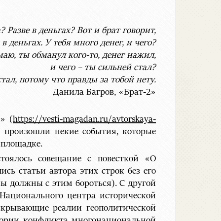
? Разве в деньгах? Вот и брат говорит,
 в деньгах. У тебя много денег, и чего?
маю, ты обманул кого-то, денег нажил,
и чего – ты сильней стал?
стал, потому что правды за тобой нету.
Данила Багров, «Брат-2»
» (
https://vesti-magadan.ru/avtorskaya-
я произошли некие события, которые
 площадке.
тоялось совещание с повесткой «О
ись статьи автора этих строк без его
мы должны с этим бороться). С другой
 Национального центра исторической
скрывающие реалии геополитической
стории конфликта многонациональной