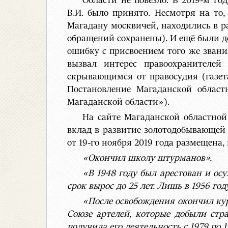
Области не повезло. В 2019-м г
В.И. было принято. Несмотря на то
Магадану москвичей, находились в р
обращений сохранены). И ещё были д
ошибку с присвоением того же звани
вызвал интерес правоохранителей
скрывающимся от правосудия (газета
Постановление Магаданской облас
Магаданской области»).
На сайте Магаданской областно
вклад в развитие золотодобывающей
от 19-го ноября 2019 года размещена
«Окончил школу штурманов».
«В 1948 году был арестован и осу
срок вырос до 25 лет. Лишь в 1956 го
«После освобождения окончил кур
Союзе артелей, которые добыли стр
получила его деятельность с 1979 по 