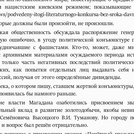
 нацистским киевским режимом; показывающие 
s/podvedeny-itogi-literaturnogo-konkursa-bez-sroka-davn
оторые должны были произойти, не произошли.
ская общественность обсуждала распоряжение гене
рую ошибочно, в угоду политической конъюнктуре 
удничавшие с фашистами. Кто-то, может, даже мн
с архивными материалами осуждаемого периода ис
 только часть негативных последствий политичес
аких, как попытки отдельных лиц выдавать себя
сий, получая от этого определённые дивиденды.
века, о котором пишу, ставшем жертвой конъюнктуры, 
, появилась бы намного раньше.
ские власти Магадана озаботились присвоением з
льный вклад в развитие золотодобычи, якобы неви
Семёновича Высоцкого В.И. Туманову. Но городу п
 и вопрос был решён отрицательно.