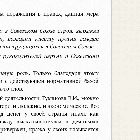
ода поражения в правах, данная мера
 в Советском Союзе строя, выражал
я, возводил клевету против вождей
изни трудящихся в Советском Союзе.
 руководителей партии и Советского
льную роль. Только благодаря этому
вии с действующей нормативной базой
-то слов.
й деятельности Туманова В.И., можно
тери и людские, и экономические. Все
од денег у своей страны иначе как
 между высказываниями и деяниями
ривержен, кража у своих называется