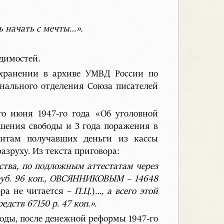
ь начать с мечты…».
димостей.
 хранении в архиве УМВД России по
онального отделения Союза писателей
-го июня 1947-го года «Об уголовной
ишения свободы и 3 года поражения в
ентам получавших деньги из кассы
азруху. Из текста приговора:
дства, по подложным аттестатам через
уб. 96 коп., ОВСЯННИКОВЫМ – 14648
ра не читается –
П.Ц
.)
…, а всего этой
ств 67150 р. 47 коп.».
годы, после денежной реформы 1947-го