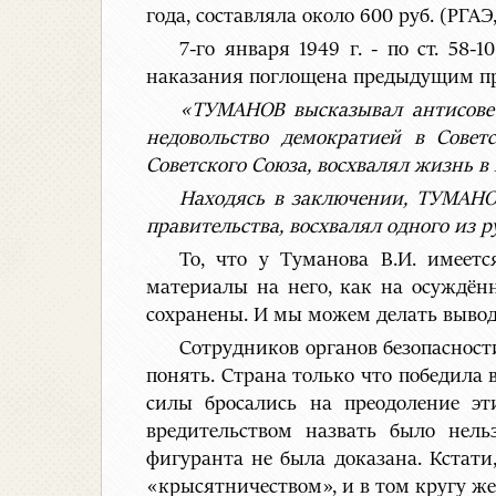
года, составляла около 600 руб. (РГАЭ, ф.
7-го января 1949 г. - по ст. 58
наказания поглощена предыдущим пр
«ТУМАНОВ высказывал антисовет
недовольство демократией в Совет
Советского Союза, восхвалял жизнь в
Находясь в заключении, ТУМАНОВ
правительства, восхвалял одного из 
То, что у Туманова В.И. имеет
материалы на него, как на осуждённ
сохранены. И мы можем делать выводы,
Сотрудников органов безопасност
понять. Страна только что победила 
силы бросались на преодоление эт
вредительством назвать было нел
фигуранта не была доказана. Кстат
«крысятничеством», и в том кругу же