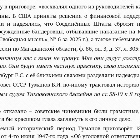
у в приговоре: «восхвалял одного из руководителей 
йны. В США приняты решения о финансовой подде
ли и надеялись, что Соединённые Штаты сбросят 
, осуждённые бандеровцы, отбывавшие наказание на 
бодная мысль», № 6 за 2025 г.), а также небезызвест
и по Магаданской области, ф. 86, оп. 3, д. 37, л. 305:
иканцы нас с вами не тронут. Мне они дадут доллар
ошо. Они будут иметь частную практику, свою поликл
нзбург Е.С. с её близкими связями разделяли надежд
овет СССР Туманов В.И. по-иному трактовал историю 
м судом Тихоокеанского бассейна по ст. 58-10 к 8 г
 отказано – советские чиновники были грамотные,
тя бы краешком глаза заглянуть в его личное дело.
емый исторический период Туманов приговорён 18-2
от 4-го июня 1947-го года «Об уголовной ответствен