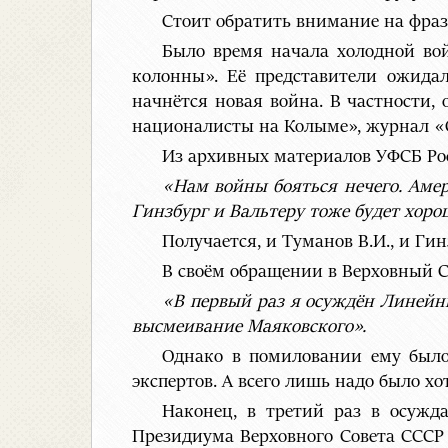
Стоит обратить внимание на фраз
Было время начала холодной во
колонны». Её представители ожида
начнётся новая война. В частности
националисты на Колыме», журнал «Сво
Из архивных материалов УФСБ Росси
«Нам войны бояться нечего. Амер
Гинзбург и Вальтеру тоже будет хор
Получается, и Туманов В.И., и Ги
В своём обращении в Верховный С
«В первый раз я осуждён Линейны
высмеивание Маяковского».
Однако в помиловании ему было
экспертов. А всего лишь надо было хо
Наконец, в третий раз в осужда
Президиума Верховного Совета СССР 